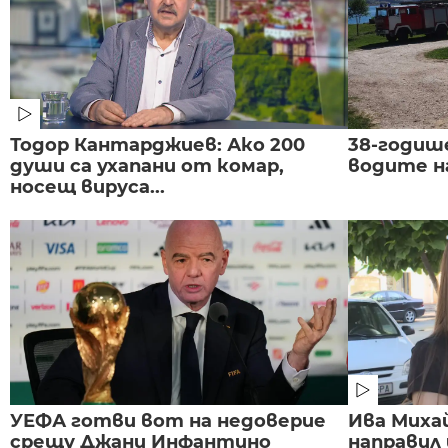
Тодор Кантарджиев: Ако 200
38-годиш
души са ухапани от комар,
водите н
носещ вируса...
УЕФА готви вот на недоверие
Ива Миха
срещу Джани Инфантино
направил