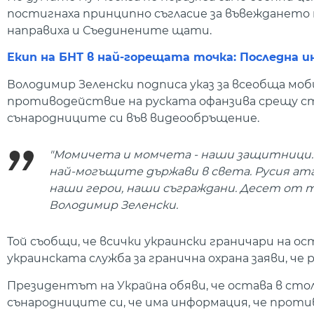
постигнаха принципно съгласие за въвеждането 
направиха и Съединените щати.
Екип на БНТ в най-горещата точка: Последна и
Володимир Зеленски подписа указ за всеобща моби
противодействие на руската офанзива срещу с
сънародниците си във видеообръщение.
"Момичета и момчета - наши защитници
най-могъщите държави в света. Русия ата
наши герои, наши съграждани. Десет от тя
Володимир Зеленски.
Той съобщи, че всички украински граничари на ос
украинската служба за гранична охрана заяви, че
Президентът на Украйна обяви, че остава в сто
сънародниците си, че има информация, че противн