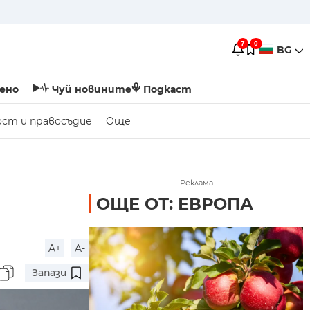
7
0
BG
ено
Чуй новините
Подкаст
ост и правосъдие
Още
Реклама
ОЩЕ ОТ: ЕВРОПА
A+
A-
Запази