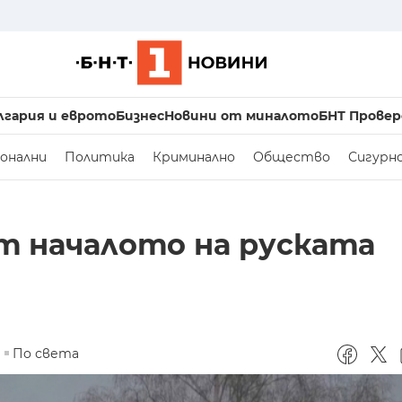
лгария и еврото
Бизнес
Новини от миналото
БНТ Провер
онални
Политика
Криминално
Общество
Сигурн
от началото на руската
По света