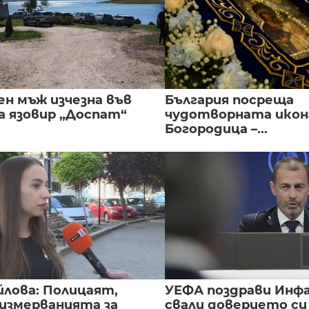
ен мъж изчезна във
България посреща
а язовир „Доспат“
чудотворната икон
Богородица –...
йлова: Полицаят,
УЕФА поздрави Инфа
 измерванията за
свали доверието с