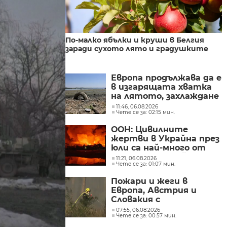
По-малко ябълки и круши в Белгия
заради сухото лято и градушките
Европа продължава да е
в изгарящата хватка
на лятото, захлаждане
се очаква в края на
11:46, 06.08.2026
Чете се за: 02:15 мин.
седмицата
ООН: Цивилните
жертви в Украйна през
юли са най-много от
началото на войната
11:21, 06.08.2026
Чете се за: 01:07 мин.
Пожари и жеги в
Европа, Австрия и
Словакия с
температурни
07:55, 06.08.2026
Чете се за: 00:57 мин.
рекорди