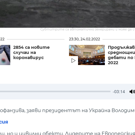
Субтитрите са автоматично генерирани и може да 
022
23:30, 24.02.2022
2854 са новите
Продължа
случаи на
среднощн
коронавирус
дебати по
2022
-03:14
M
а офанзива, заяви президентът на Украйна Володим
сия
ли, но и цивилни обекти. Лидерите на Европейския