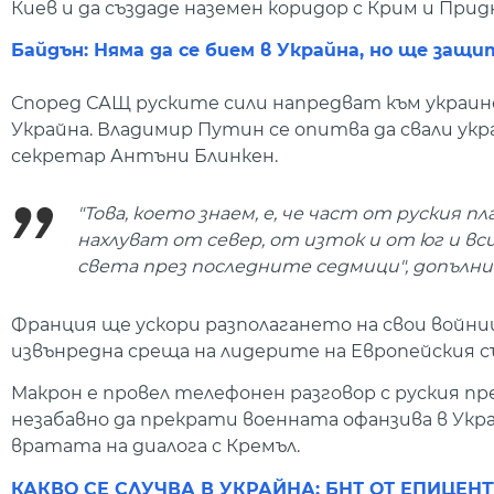
Киев и да създаде наземен коридор с Крим и При
Байдън: Няма да се бием в Украйна, но ще за
Според САЩ руските сили напредват към украин
Украйна. Владимир Путин се опитва да свали у
секретар Антъни Блинкен.
"Това, което знаем, е, че част от руския п
нахлуват от север, от изток и от юг и в
света през последните седмици", допълн
Франция ще ускори разполагането на свои войни
извънредна среща на лидерите на Европейския съ
Макрон е провел телефонен разговор с руския п
незабавно да прекрати военната офанзива в Укра
вратата на диалога с Кремъл.
КАКВО СЕ СЛУЧВА В УКРАЙНА: БНТ ОТ ЕПИЦЕН