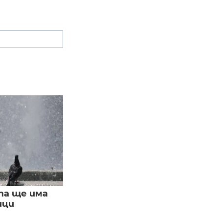
та ще има
ици