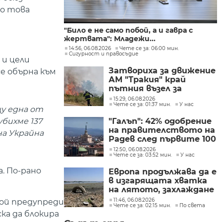
но това
"Било е не само побой, а и гавра с
жертвата": Младежи...
14:56, 06.08.2026
Чете се за: 06:00 мин.
Сигурност и правосъдие
 и цели
Затвориха за движение
е обърна към
АМ "Тракия" край
пътния възел за
Велинград заради
15:29, 06.08.2026
Чете се за: 01:37 мин.
У нас
пожар
у една от
бихме 137
"Галъп": 42% одобрение
на правителството на
на Украйна
Радев след първите 100
дни управление
12:50, 06.08.2026
Чете се за: 03:52 мин.
У нас
. По-рано
Европа продължава да е
в изгарящата хватка
на лятото, захлаждане
се очаква в края на
11:46, 06.08.2026
Той предупреди
Чете се за: 02:15 мин.
По света
седмицата
ка да блокира