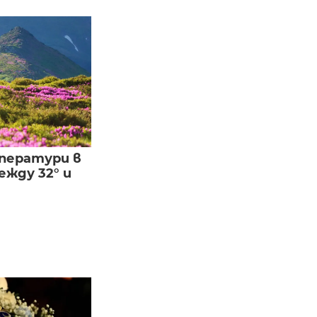
ператури в
жду 32° и