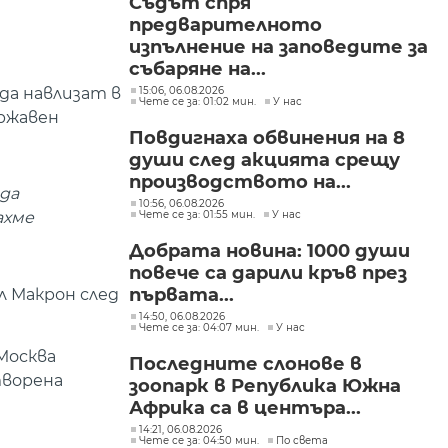
Съдът спря
предварителното
изпълнение на заповедите за
събаряне на...
15:06, 06.08.2026
да навлизат в
Чете се за: 01:02 мин.
У нас
ържавен
Повдигнаха обвинения на 8
души след акцията срещу
производството на...
 да
10:56, 06.08.2026
Чете се за: 01:55 мин.
У нас
ахме
Добрата новина: 1000 души
повече са дарили кръв през
първата...
л Макрон след
14:50, 06.08.2026
Чете се за: 04:07 мин.
У нас
Москва
Последните слонове в
творена
зоопарк в Република Южна
Африка са в центъра...
14:21, 06.08.2026
Чете се за: 04:50 мин.
По света