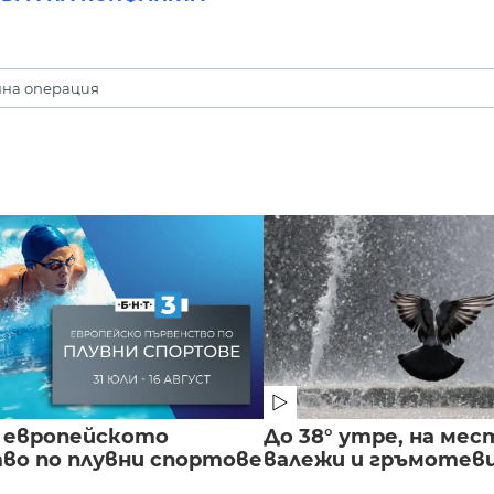
нна операция
 европейското
До 38° утре, на мес
во по плувни спортове
валежи и гръмотев