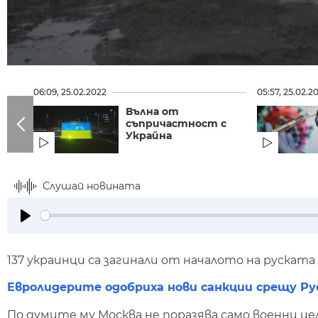
06:09, 25.02.2022
05:57, 25.02.2
Вълна от
съпричастност с
Украйна
Слушай новината
Play
137 украинци са загинали от началото на рускат
Евролидерите одобриха нови санкции срещу Ру
По думите му Москва не поразява само военни це