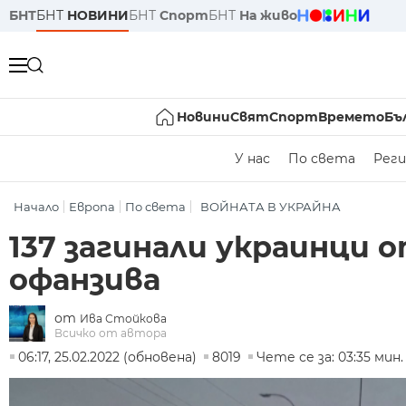
БНТ
БНТ
НОВИНИ
БНТ
Спорт
БНТ
На живо
Новини
Свят
Спорт
Времето
Бъ
У нас
По света
Реги
Начало
Европа
По света
ВОЙНАТА В УКРАЙНА
137 загинали украинци 
офанзива
от
Ива Стойкова
Всичко от автора
06:17, 25.02.2022 (обновена)
8019
Чете се за: 03:35 мин.