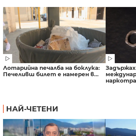
Лотарийна печалба на боклука:
Задържаха
Печеливш билет е намерен в...
междунар
наркотраф
НАЙ-ЧЕТЕНИ