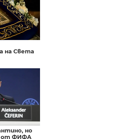
а на Света
нтино, но
и от ФИФА