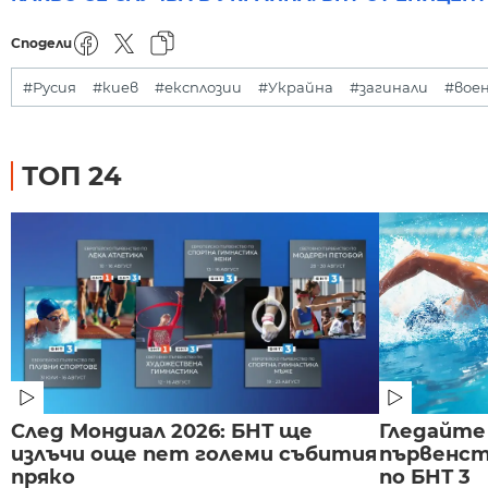
Сподели
#Русия
#киев
#експлозии
#Украйна
#загинали
#вое
ТОП 24
След Мондиал 2026: БНТ ще
Гледайте
излъчи още пет големи събития
първенст
пряко
по БНТ 3