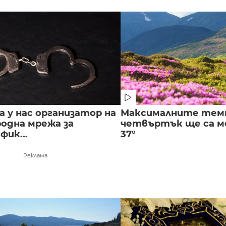
 у нас организатор на
Максималните тем
одна мрежа за
четвъртък ще са ме
ик...
37°
Реклама