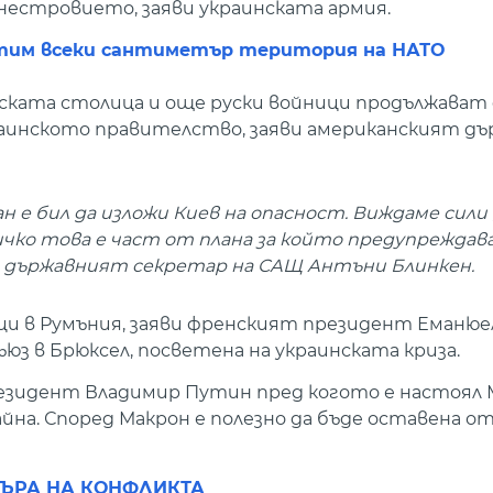
днестровието, заяви украинската армия.
щитим всеки сантиметър територия на НАТО
ската столица и още руски войници продължават 
краинското правителство, заяви американският д
лан е бил да изложи Киев на опасност. Виждаме сили
сичко това е част от плана за който предупреждав
и държавният секретар на САЩ Антъни Блинкен.
ци в Румъния, заяви френският президент Еманюе
юз в Брюксел, посветена на украинската криза.
резидент Владимир Путин пред когото е настоял 
йна. Според Макрон е полезно да бъде оставена о
ТЪРА НА КОНФЛИКТА