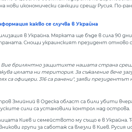
на нови икономически санкции срещу Русия. По-ра
нформация какво се случва в Украйна
лизация в Украйна. Мярката ще бъде в сила 90 дни
траната. Снощи украинският президент отново с
. Вие брилянтно защитихте нашата страна срещ
кува цялата ни територия. За съжаление вече загу
х са офицери. 316 са ранени", заяви президентът 
тров Змийний в Одеска област са били убити вчера
 руските сили са установили контрол над острова.
лицата Киев и семейството му също е в Украйна. 
икови групи за саботаж са влезли в Киев. Русия ис