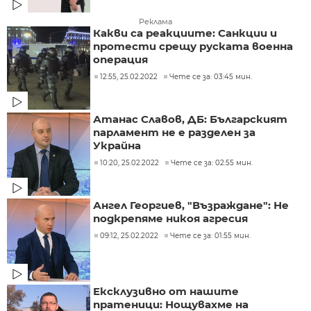
Реклама
Какви са реакциите: Санкции и
протести срещу руската военна
операция
12:55, 25.02.2022
Чете се за: 03:45 мин.
Атанас Славов, ДБ: Българският
парламент не е разделен за
Украйна
10:20, 25.02.2022
Чете се за: 02:55 мин.
Ангел Георгиев, "Възраждане": Не
подкрепяме никоя агресия
09:12, 25.02.2022
Чете се за: 01:55 мин.
Ексклузивно от нашите
пратеници: Нощувахме на