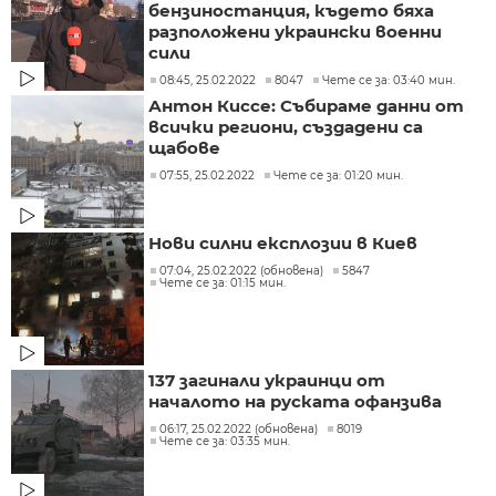
бензиностанция, където бяха
разположени украински военни
сили
08:45, 25.02.2022
8047
Чете се за: 03:40 мин.
Антон Киссе: Събираме данни от
всички региони, създадени са
щабове
07:55, 25.02.2022
Чете се за: 01:20 мин.
Нови силни експлозии в Киев
07:04, 25.02.2022 (обновена)
5847
Чете се за: 01:15 мин.
137 загинали украинци от
началото на руската офанзива
06:17, 25.02.2022 (обновена)
8019
Чете се за: 03:35 мин.