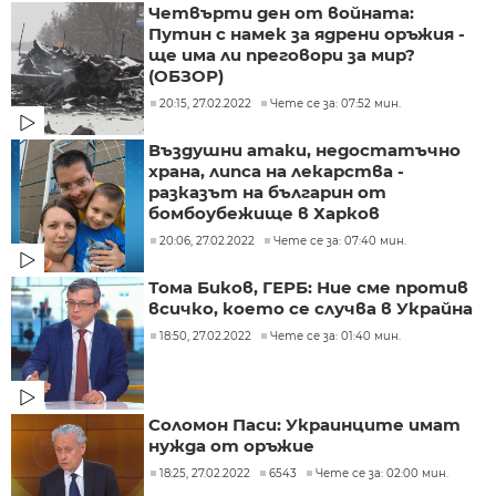
Четвърти ден от войната:
Путин с намек за ядрени оръжия -
ще има ли преговори за мир?
(ОБЗОР)
20:15, 27.02.2022
Чете се за: 07:52 мин.
Въздушни атаки, недостатъчно
храна, липса на лекарства -
разказът на българин от
бомбоубежище в Харков
20:06, 27.02.2022
Чете се за: 07:40 мин.
Тома Биков, ГЕРБ: Ние сме против
всичко, което се случва в Украйна
18:50, 27.02.2022
Чете се за: 01:40 мин.
Соломон Паси: Украинците имат
нужда от оръжие
18:25, 27.02.2022
6543
Чете се за: 02:00 мин.