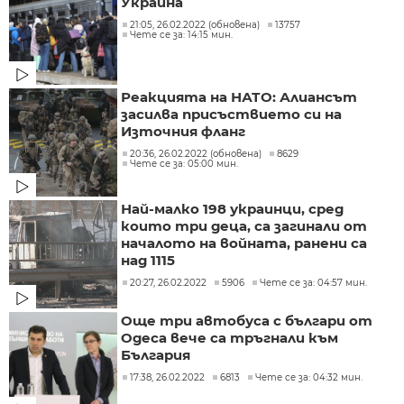
Украйна
21:05, 26.02.2022 (обновена)
13757
Чете се за: 14:15 мин.
Реакцията на НАТО: Алиансът
засилва присъствието си на
Източния фланг
20:36, 26.02.2022 (обновена)
8629
Чете се за: 05:00 мин.
Най-малко 198 украинци, сред
които три деца, са загинали от
началото на войната, ранени са
над 1115
20:27, 26.02.2022
5906
Чете се за: 04:57 мин.
Още три автобуса с българи от
Одеса вече са тръгнали към
България
17:38, 26.02.2022
6813
Чете се за: 04:32 мин.