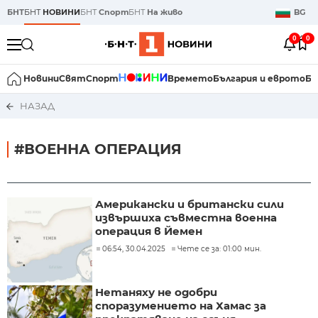
БНТ
БНТ
НОВИНИ
БНТ
Спорт
БНТ
На живо
BG
0
0
Новини
Свят
Спорт
Времето
България и еврото
Би
НАЗАД
#ВОЕННА ОПЕРАЦИЯ
Американски и британски сили
извършиха съвместна военна
операция в Йемен
06:54, 30.04.2025
Чете се за: 01:00 мин.
Нетаняху не одобри
споразумението на Хамас за