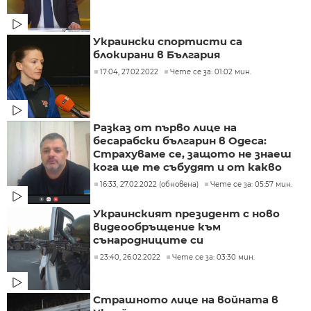
Украински спортисти са
блокирани в България
17:04, 27.02.2022
Чете се за: 01:02 мин.
Разказ от първо лице на
бесарабски българин в Одеса:
Страхуваме се, защото не знаеш
кога ще те събудят и от какво
16:33, 27.02.2022 (обновена)
Чете се за: 05:57 мин.
Украинският президент с ново
видеообръщение към
сънародниците си
23:40, 26.02.2022
Чете се за: 03:30 мин.
Страшното лице на войната в