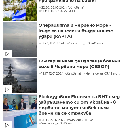
прекратяване на огъня
22:50, 06.05.2024 (обновена)
Чете се за: 02:22 мин.
Операцията в Червено море -
къде са нанесени въздушните
удари (КАРТА)
12:26, 12.01.2024
Чете се за: 03:40 мин.
България няма да изпраща военни
сили в Червено море (ОБЗОР)
12:17, 12.01.2024 (обновена)
Чете се за: 03:42 мин.
Ексклузивно: Екипът на БНТ след
завръщането си от Украйна - в
първите минути човек няма
време да се страхува
21:03, 27.02.2022 (обновена)
6149
Чете се за: 05:12 мин.