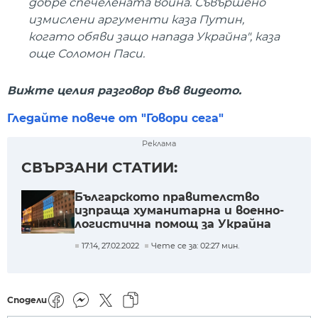
добре спечелената война. Съвършено
измислени аргументи каза Путин,
когато обяви защо напада Украйна", каза
още Соломон Паси.
Вижте целия разговор във видеото.
Гледайте повече от "Говори сега"
Реклама
СВЪРЗАНИ СТАТИИ:
Българското правителство
изпраща хуманитарна и военно-
логистична помощ за Украйна
17:14, 27.02.2022
Чете се за: 02:27 мин.
Сподели