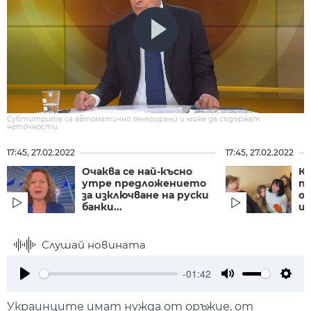
Субтитрите са автоматично генерирани и може да съдържат
неточности.
17:45, 27.02.2022
17:45, 27.02.2022
Очаква се най-късно
Къ
утре предложението
п
за изключване на руски
от
банки...
и
Слушай новината
-01:42
Play
Mute
Setti
Украинците имат нужда от оръжие, от