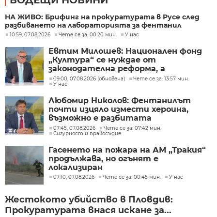
ВОДЕЩИ НОВИНИ
НА ЖИВО: Брифинг на прокуратурата в Русе след
разбиването на лабораторията за фентанил
10:59, 07.08.2026
Чете се за: 00:20 мин.
У нас
Евтим Милошев: Национален фонд
„Култура“ се нуждае от
законодателна реформа, а
процесите в министерството ще
09:00, 07.08.2026 (обновена)
Чете се за: 13:57 мин.
У нас
бъдат максимално прозрачни
Любомир Николов: Фентанилът
почти изцяло измести хероина,
възможно е разбитата
лаборатория да е единствената у
07:45, 07.08.2026
Чете се за: 07:42 мин.
Сигурност и правосъдие
нас
Гасенето на пожара на АМ „Тракия“
продължава, но огънят е
локализиран
07:10, 07.08.2026
Чете се за: 00:45 мин.
У нас
Жестокото убийство в Пловдив:
Прокуратурата внася искане за...