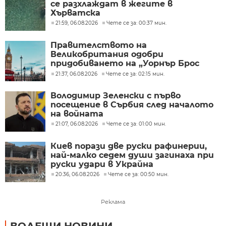
се разхлаждат в жегите в
Хърватска
21:59, 06.08.2026
Чете се за: 00:37 мин.
Правителството на
Великобритания одобри
придобиването на „Уорнър Брос
Дискавъри“ от „Парамаунт“ за 110
21:37, 06.08.2026
Чете се за: 02:15 мин.
млрд. долара
Володимир Зеленски с първо
посещение в Сърбия след началото
на войната
21:07, 06.08.2026
Чете се за: 01:00 мин.
Киев порази две руски рафинерии,
най-малко седем души загинаха при
руски удари в Украйна
20:36, 06.08.2026
Чете се за: 00:50 мин.
Реклама