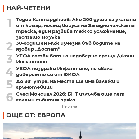
НАЙ-ЧЕТЕНИ
1
Тодор Кантарджиев: Ако 200 души са ухапани
от комар, носещ вируса на Западнонилската
треска, един развива тежко усложнение,
засягащо мозъка
2
38-годишен мъж изчезна във водите на
язовир „Доспат“
3
УЕФА готви вот на недоверие срещу Джани
Инфантино
4
УЕФА поздрави Инфантино, но свали
доверието си от ФИФА
5
До 38° утре, на места ще има валежи и
гръмотевици
6
След Мондиал 2026: БНТ излъчва още пет
големи събития пряко
Реклама
ОЩЕ ОТ: ЕВРОПА