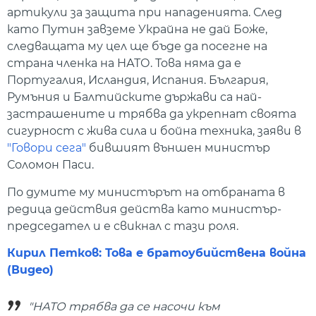
артикули за защита при нападенията. След
като Путин завземе Украйна не дай Боже,
следващата му цел ще бъде да посегне на
страна членка на НАТО. Това няма да е
Португалия, Исландия, Испания. България,
Румъния и Балтийските държави са най-
застрашените и трябва да укрепнат своята
сигурност с жива сила и бойна техника, заяви в
"Говори сега"
бившият външен министър
Соломон Паси.
По думите му министърът на отбраната в
редица действия действа като министър-
председател и е свикнал с тази роля.
Кирил Петков: Това е братоубийствена война
(Видео)
"НАТО трябва да се насочи към