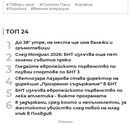
#"Говори сега"
#Соломон Паси
#оръжие
#Украйна
#военна операция
ТОП 24
1
До 38° утре, на места ще има валежи и
гръмотевици
2
След Мондиал 2026: БНТ излъчва още пет
големи събития пряко
3
Гледайте европейското първенство по
плувни спортове по БНТ 3
4
Светлозара Лазарова става директор на
дирекция „Програмно съдържание“ в БНТ
5
БНТ излъчва европейското първенство по
лека атлетика - вижте програмата
6
8 задържани, сред които и непълнолетни, за
жестокото убийство след побой на млад
мъж в Пловдив
Реклама