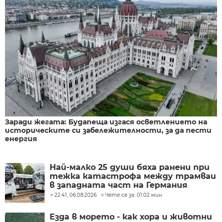
Заради жегата: Будапеща изгася осветлението на
историческите си забележителности, за да пести
енергия
Най-малко 25 души бяха ранени при
тежка катастрофа между трамваи
в западната част на Германия
22:41, 06.08.2026
Чете се за: 01:02 мин.
Езда в морето - как хора и животни