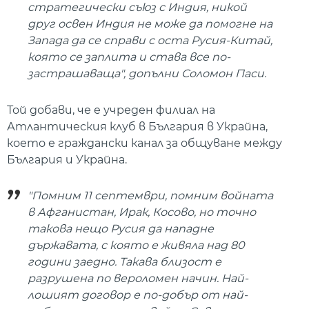
стратегически съюз с Индия, никой
друг освен Индия не може да помогне на
Запада да се справи с оста Русия-Китай,
която се заплита и става все по-
застрашаваща", допълни Соломон Паси.
Той добави, че е учреден филиал на
Атлантическия клуб в България в Украйна,
което е граждански канал за общуване между
България и Украйна.
"Помним 11 септември, помним войната
в Афганистан, Ирак, Косово, но точно
такова нещо Русия да нападне
държавата, с която е живяла над 80
години заедно. Такава близост е
разрушена по вероломен начин. Най-
лошият договор е по-добър от най-