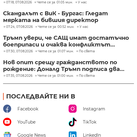
07:18, 07.08.2026
Чете се за: 01:05 мин.
У нас
Скандалът с ВиК - Бургас: Гледат
мярката на бившия директор
07:24, 07.08.2026
Чете се за: 00:52 мин.
У нас
Тръмп увери, че САЩ имат достатъчно
боеприпаси и очаква конфликтът...
07:30, 07.08.2026
Чете се за: 01:07 мин.
По света
Нов опит срещу гражданството по
рождение: Доналд Тръмп подписа два...
07:35, 07.08.2026
Чете се за: 01:00 мин.
По света
ПОСЛЕДВАЙТЕ НИ В
Facebook
Instagram
YouTube
TikTok
Google News
LinkedIn