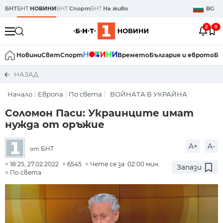
БНТ
БНТ
НОВИНИ
БНТ
Спорт
БНТ
На живо
BG
2
0
Новини
Свят
Спорт
Времето
България и еврото
Би
НАЗАД
Начало
Европа
По света
ВОЙНАТА В УКРАЙНА
Соломон Паси: Украинците имат
нужда от оръжие
A+
A-
БНТ
от
18:25, 27.02.2022
6545
Чете се за: 02:00 мин.
Запази
По света