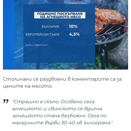
Столичани се раздвоени в коментарите са за
цените на месото.
"Страшно е скъпо. Особено сега
агнешкото ,и свинското се вдигна
.агнешкото стана безбожно .Сега по
магазините върви 30-40 лв. килограма."