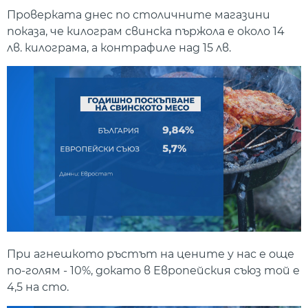
Проверката днес по столичните магазини
показа, че килограм свинска пържола е около 14
лв. килограма, а контрафиле над 15 лв.
При агнешкото ръстът на цените у нас е още
по-голям - 10%, докато в Европейския съюз той е
4,5 на сто.