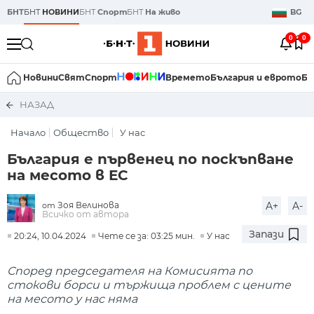
БНТ
БНТ
НОВИНИ
БНТ
Спорт
БНТ
На живо
BG
0
0
Новини
Свят
Спорт
Времето
България и еврото
Би
НАЗАД
Начало
Общество
У нас
България е първенец по поскъпване
на месото в ЕС
Зоя Велинова
A+
A-
от
Всичко от автора
Запази
20:24, 10.04.2024
Чете се за: 03:25 мин.
У нас
Според председателя на Комисията по
стокови борси и тържища проблем с цените
на месото у нас няма