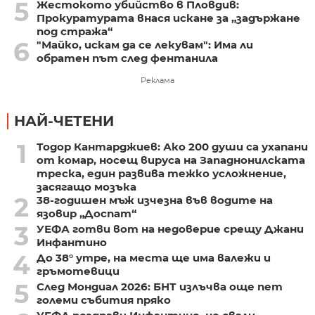
5
Жестокото убийство в Пловдив:
Прокуратурата внася искане за „задържане
под стража“
6
"Майко, искам да се лекувам": Има ли
обратен път след фентанила
Реклама
НАЙ-ЧЕТЕНИ
1
Тодор Кантарджиев: Ако 200 души са ухапани
от комар, носещ вируса на Западнонилската
треска, един развива тежко усложнение,
засягащо мозъка
2
38-годишен мъж изчезна във водите на
язовир „Доспат“
3
УЕФА готви вот на недоверие срещу Джани
Инфантино
4
До 38° утре, на места ще има валежи и
гръмотевици
5
След Мондиал 2026: БНТ излъчва още пет
големи събития пряко