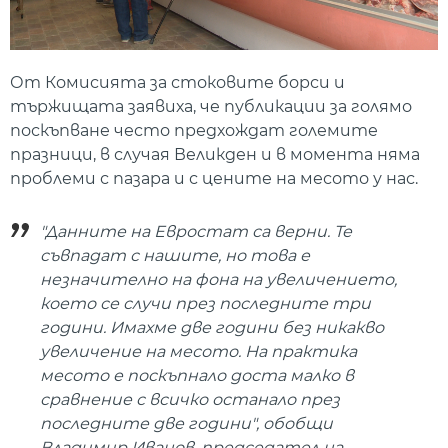
От Комисията за стоковите борси и
тържищата заявиха, че публикации за голямо
поскъпване често предхождат големите
празници, в случая Великден и в момента няма
проблеми с пазара и с цените на месото у нас.
"Данните на Евростат са верни. Те
съвпадат с нашите, но това е
незначително на фона на увеличението,
което се случи през последните три
години. Имахме две години без никакво
увеличение на месото. На практика
месото е поскъпнало доста малко в
сравнение с всичко останало през
последните две години", обобщи
Владимир Иванов, председател на