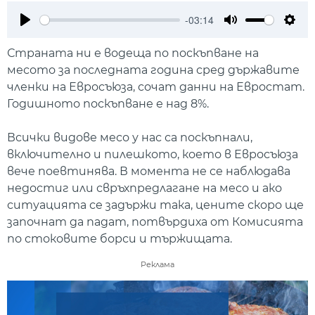
-03:14
Play
Mute
Setti
Страната ни е водеща по поскъпване на
месото за последната година сред държавите
членки на Евросъюза, сочат данни на Евростат.
Годишното поскъпване е над 8%.
Всички видове месо у нас са поскъпнали,
включително и пилешкото, което в Евросъюза
вече поевтинява. В момента не се наблюдава
недостиг или свръхпредлагане на месо и ако
ситуацията се задържи така, цените скоро ще
започнат да падат, потвърдиха от Комисията
по стоковите борси и тържищата.
Реклама