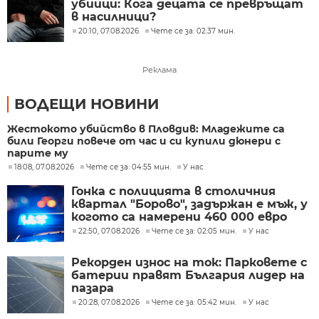
убийци: Кога децата се превръщат
в насилници?
20:10, 07.08.2026
Чете се за: 02:37 мин.
Реклама
ВОДЕЩИ НОВИНИ
Жестокото убийство в Пловдив: Младежите са
били Георги повече от час и си купили дюнери с
парите му
18:08, 07.08.2026
Чете се за: 04:55 мин.
У нас
Гонка с полицията в столичния
квартал "Борово", задържан е мъж, у
когото са намерени 460 000 евро
22:50, 07.08.2026
Чете се за: 02:05 мин.
У нас
Рекорден износ на ток: Парковете с
батерии правят България лидер на
пазара
20:28, 07.08.2026
Чете се за: 05:42 мин.
У нас