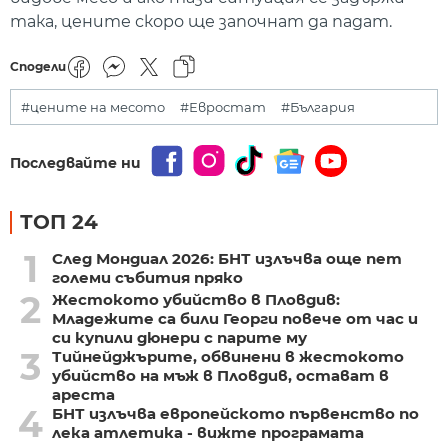
така, цените скоро ще започнат да падат.
Сподели
#цените на месото
#Евростат
#България
Последвайте ни
ТОП 24
1
След Мондиал 2026: БНТ излъчва още пет
големи събития пряко
2
Жестокото убийство в Пловдив:
Младежите са били Георги повече от час и
си купили дюнери с парите му
3
Тийнейджърите, обвинени в жестокото
убийство на мъж в Пловдив, остават в
ареста
4
БНТ излъчва европейското първенство по
лека атлетика - вижте програмата