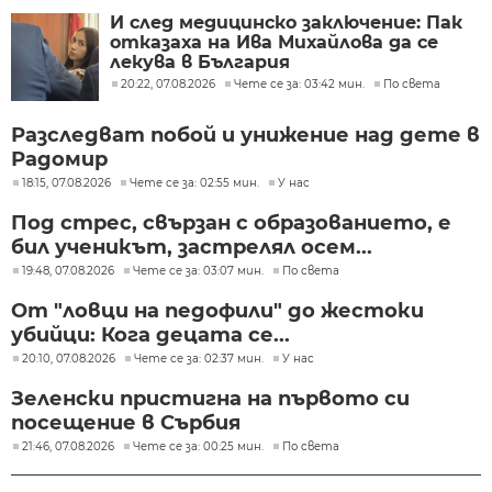
И след медицинско заключение: Пак
отказаха на Ива Михайлова да се
лекува в България
20:22, 07.08.2026
Чете се за: 03:42 мин.
По света
Разследват побой и унижение над дете в
Радомир
18:15, 07.08.2026
Чете се за: 02:55 мин.
У нас
Под стрес, свързан с образованието, е
бил ученикът, застрелял осем...
19:48, 07.08.2026
Чете се за: 03:07 мин.
По света
От "ловци на педофили" до жестоки
убийци: Кога децата се...
20:10, 07.08.2026
Чете се за: 02:37 мин.
У нас
Зеленски пристигна на първото си
посещение в Сърбия
21:46, 07.08.2026
Чете се за: 00:25 мин.
По света