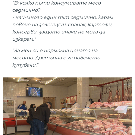
"В: колко пъти консумирате месо
седмично?
- най-много един път седмично. карам
повече на зеленчуци, спанак, картофи,
консерви. защото иначе не мога да
изкарам."
"За мен си е нормална цената на
месото. Достъпна е за повечето
купувачи."