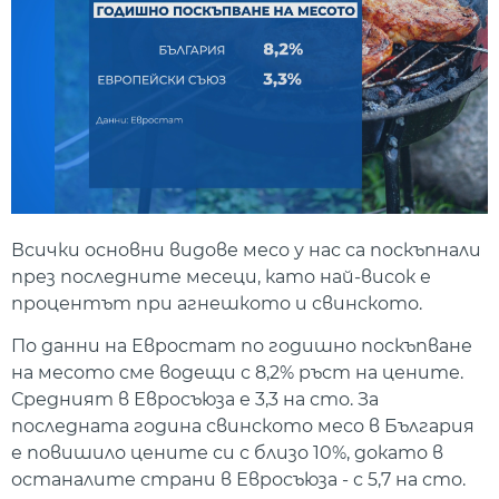
Всички основни видове месо у нас са поскъпнали
през последните месеци, като най-висок е
процентът при агнешкото и свинското.
По данни на Евростат по годишно поскъпване
на месото сме водещи с 8,2% ръст на цените.
Средният в Евросъюза е 3,3 на сто. За
последната година свинското месо в България
е повишило цените си с близо 10%, докато в
останалите страни в Евросъюза - с 5,7 на сто.