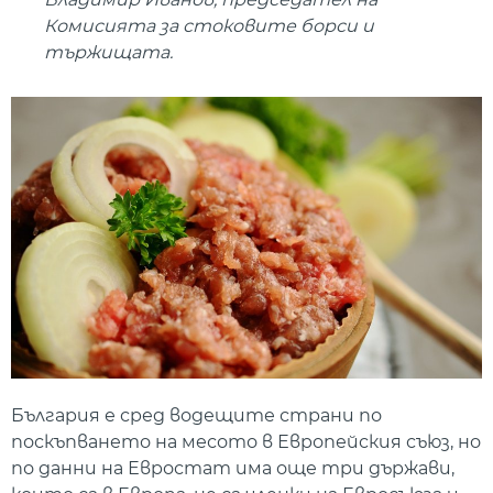
Комисията за стоковите борси и
тържищата.
България е сред водещите страни по
поскъпването на месото в Европейския съюз, но
по данни на Евростат има още три държави,