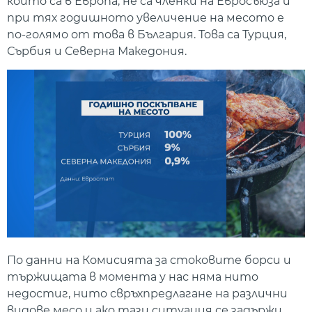
които са в Европа, не са членки на Евросъюза и
при тях годишното увеличение на месото е
по-голямо от това в България. Това са Турция,
Сърбия и Северна Македония.
По данни на Комисията за стоковите борси и
тържищата в момента у нас няма нито
недостиг, нито свръхпредлагане на различни
видове месо и ако тази ситуация се задържи