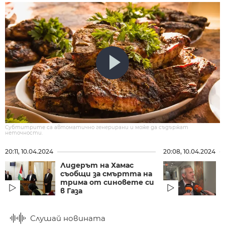
Субтитрите са автоматично генерирани и може да съдържат
неточности.
20:11, 10.04.2024
20:08, 10.04.2024
Лидерът на Хамас
съобщи за смъртта на
трима от синовете си
в Газа
н
Слушай новината