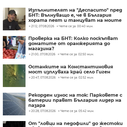
Изпълнителят на "Деспасито" пред
БНТ: Вълнуващо е, че в България
хората пеят и танцуват на моите
песни
21:12, 07.08.2026
Чете се за: 00:40 мин.
Проверка на БНТ: Колко поскъпват
доматите от оранжерията до
магазина?
21:00, 07.08.2026
Чете се за: 02:50 мин.
Останките на Константиновия
мост изплуваха край село Гиген
20:47, 07.08.2026
Чете се за: 02:52 мин.
Рекорден износ на ток: Парковете с
батерии правят България лидер на
пазара
20:28, 07.08.2026
Чете се за: 05:42 мин.
От "ловци на педофили" до жестоки