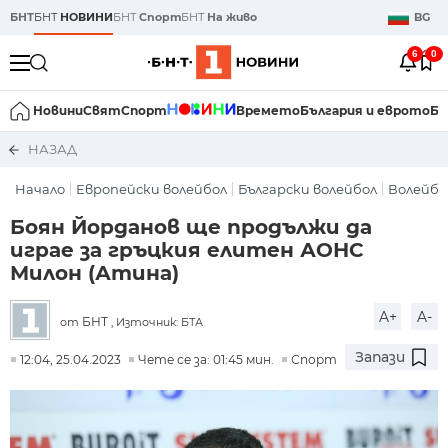
БНТ
БНТ
НОВИНИ
БНТ
Спорт
БНТ
На живо
BG
6
0
Новини
Свят
Спорт
Времето
България и еврото
Би
НАЗАД
Начало
Европейски волейбол
Български волейбол
Волейбо
Боян Йорданов ще продължи да
играе за гръцкия елитен АОНС
Милон (Атина)
A+
A-
БНТ
от
, Източник: БТА
Запази
12:04, 25.04.2023
Чете се за: 01:45 мин.
Спорт