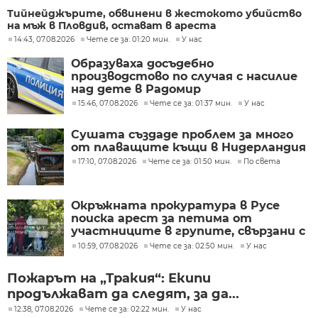
Тийнейджърите, обвинени в жестокото убийство
на мъж в Пловдив, остават в ареста
14:43, 07.08.2026
Чете се за: 01:20 мин.
У нас
Образуваха досъдебно
производстово по случая с насилие
над дете в Радомир
15:46, 07.08.2026
Чете се за: 01:37 мин.
У нас
Сушата създаде проблем за много
от плаващите къщи в Нидерландия
17:10, 07.08.2026
Чете се за: 01:50 мин.
По света
Окръжната прокуратура в Русе
поиска арест за петима от
участниците в групите, свързани с
разбитата лаборатория за
10:59, 07.08.2026
Чете се за: 02:50 мин.
У нас
фентанил
Пожарът на „Тракия“: Екипи
продължават да следят, за да...
12:38, 07.08.2026
Чете се за: 02:22 мин.
У нас