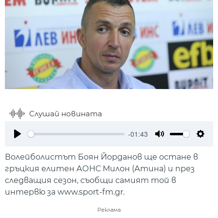
Слушай новината
-01:43
Play
Mute
Setti
Волейболистът Боян Йорданов ще остане в
гръцкия елитен АОНС Милон (Атина) и през
следващия сезон, съобщи самият той в
интервю за www.sport-fm.gr.
Реклама