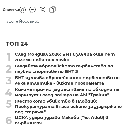
Сподели
#Боян Йорданов
ТОП 24
1
След Мондиал 2026: БНТ излъчва още пет
големи събития пряко
2
Гледайте европейското първенство по
плувни спортове по БНТ 3
3
БНТ излъчва европейското първенство по
лека атлетика - вижте програмата
4
Километрично задръстване по обходните
маршрути след пожара на АМ "Тракия"
5
Жестокото убийство в Пловдив:
Прокуратурата внася искане за „задържане
под стража“
6
ЦСКА удари здраво Макаби (Тел Авив) в
първия мач