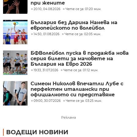
при жените
20:10, 04.08.2026
Чете се за: 01:20 мин.
България без Дарина Нанева на
европейското по волейбол
14:50, 01.08.2026
Чете се за: 02:05 мин.
БФВолейбол пуска в продажба нова
серия билети за мачовете на
България на Евро 2026
19:33, 31.07.2026
Чете се за: 01:12 мин.
Симеон Николов впечатли Лубе с
перфектен италиански при
официалното си представяне
09:00, 30.07.2026
Чете се за: 03:25 мин.
Реклама
ВОДЕЩИ НОВИНИ