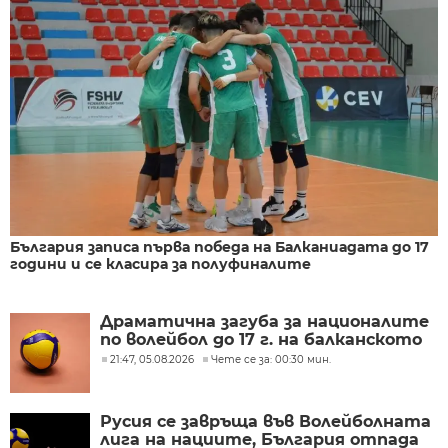
България записа първа победа на Балканиадата до 17
години и се класира за полуфиналите
Драматична загуба за националите
по волейбол до 17 г. на балканското
21:47, 05.08.2026
Чете се за: 00:30 мин.
Русия се завръща във Волейболната
лига на нациите, България отпада