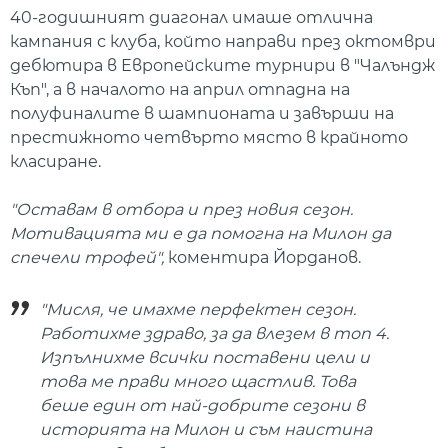
40-годишният диагонал имаше отлична
кампания с клуба, който направи през октомври
дебютира в Европейските турнири в "Чалъндж
Къп", а в началото на април отпадна на
полуфиналите в шампионата и завърши на
престижното четвърто място в крайното
класиране.
"Оставам в отбора и през новия сезон.
Мотивацията ми е да помогна на Милон да
спечели трофей",
коментира Йорданов.
"Мисля, че имахме перфектен сезон.
Работихме здраво, за да влезем в топ 4.
Изпълнихме всички поставени цели и
това ме прави много щастлив. Това
беше един от най-добрите сезони в
историята на Милон и съм наистина