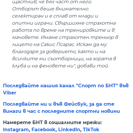
щастлив, че бях част от него.
Отборът беше внимателно
селектиран и е сплав от млади и
опитни играчи. Свършихме страхотна
работа по време на тренировките и в
мачовете. Имаме страхотен треньор в
лицето на Сакис Псарас. Искам да му
благодаря за доверието, както и на
всичките ми съотборници, на хората в
клуба и на феновете ни", добави той.
Последвайте нашия канал "Спорт по БНТ" във
Viber
Последвайте ни и във Фейсбук, за да сте
винаги в час с последните спортни новини
Намерете БНТ в социалните мрежи:
Instagram
,
Facebook
,
LinkedIn
,
TikTok