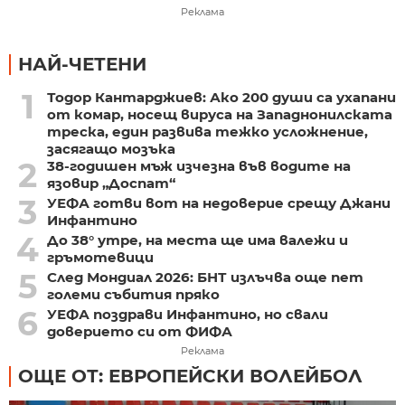
Реклама
НАЙ-ЧЕТЕНИ
1
Тодор Кантарджиев: Ако 200 души са ухапани
от комар, носещ вируса на Западнонилската
треска, един развива тежко усложнение,
засягащо мозъка
2
38-годишен мъж изчезна във водите на
язовир „Доспат“
3
УЕФА готви вот на недоверие срещу Джани
Инфантино
4
До 38° утре, на места ще има валежи и
гръмотевици
5
След Мондиал 2026: БНТ излъчва още пет
големи събития пряко
6
УЕФА поздрави Инфантино, но свали
доверието си от ФИФА
Реклама
ОЩЕ ОТ: ЕВРОПЕЙСКИ ВОЛЕЙБОЛ