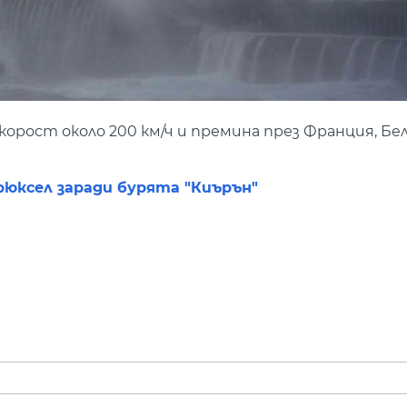
орост около 200 км/ч и премина през Франция, Бел
юксел заради бурята "Киърън"