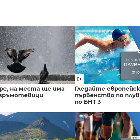
ре, на места ще има
Гледайте европейс
 гръмотевици
първенство по плу
по БНТ 3