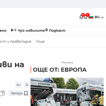
9
0
BG
ено
Чуй новините
Подкаст
ост и правосъдие
Още
иви на
Реклама
ОЩЕ ОТ: ЕВРОПА
A+
A-
Запази