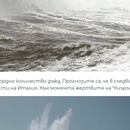
ордно количество дъжд. Прогнозите са, че в след
сти на Италия. Към момента жертвите на "Киърън