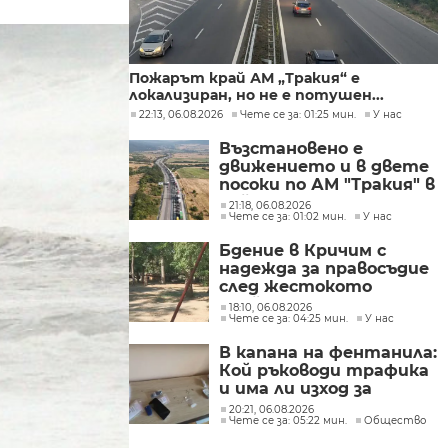
Пожарът край АМ „Тракия“ е
локализиран, но не е потушен...
22:13, 06.08.2026
Чете се за: 01:25 мин.
У нас
Възстановено е
движението и в двете
посоки по АМ "Тракия" в
района на 69-тия
21:18, 06.08.2026
Чете се за: 01:02 мин.
У нас
километър
Бдение в Кричим с
надежда за правосъдие
след жестокото
убийство на млад мъж
18:10, 06.08.2026
Чете се за: 04:25 мин.
У нас
в Пловдив от
тийнейджъри
В капана на фентанила:
Кой ръководи трафика
и има ли изход за
пристрастените?
20:21, 06.08.2026
Чете се за: 05:22 мин.
Общество