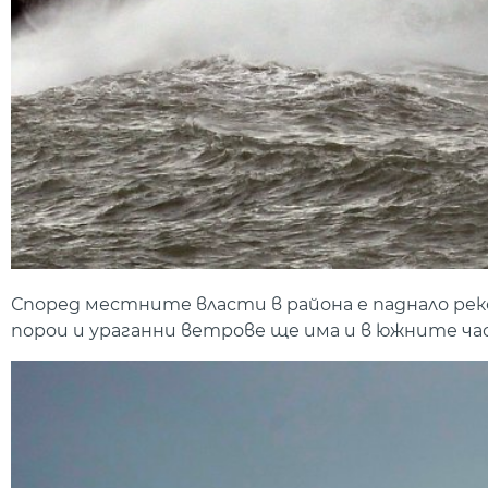
Според местните власти в района е паднало рек
порои и ураганни ветрове ще има и в южните ча