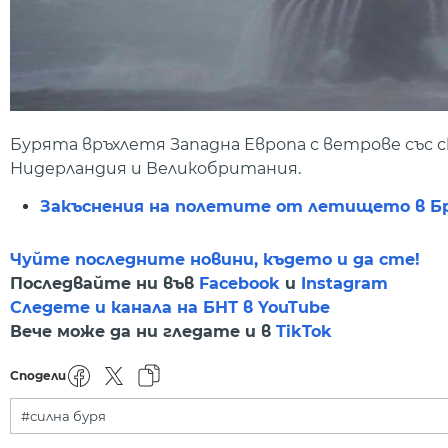
Бурята връхлетя Западна Европа с ветрове със ск
Нидерландия и Великобритания.
Закъснения на полетите от летището в Бр
Чуйте последните новини, където и да сте!
Последвайте ни във
Facebook
и
Instagram
Следете и канала на БНТ в YouTube
Вече може да ни гледате и в
TikTok
Сподели
#силна буря