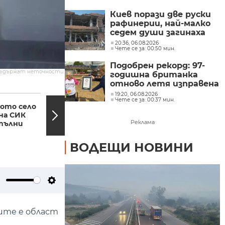
Киев порази две руски
рафинерии, най-малко
седем души загинаха
при руски удари в
20:36, 06.08.2026
Чете се за: 00:50 мин.
Украйна
Подобрен рекорд: 97-
съдържат неточности.
годишна британка
отново летя изправена
върху крилото на
22:49, 02.11.2023
22:34,
19:20, 06.08.2026
Чете се за: 00:37 мин.
самолет
ото село
ООН призова за
на СИК
"хуманитарна пауза"
Реклама
пълни
на огъня в Ивицата
Газа
ВОДЕЩИ НОВИНИ
ute
Settings
тите е област