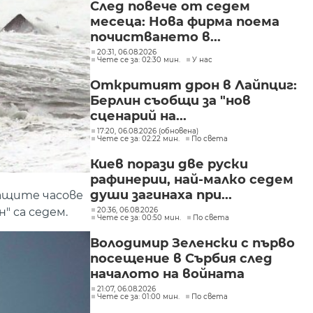
След повече от седем
месеца: Нова фирма поема
почистването в...
20:31, 06.08.2026
Чете се за: 02:30 мин.
У нас
Откритият дрон в Лайпциг:
Берлин съобщи за "нов
сценарий на...
17:20, 06.08.2026 (обновена)
Чете се за: 02:22 мин.
По света
Киев порази две руски
рафинерии, най-малко седем
души загинаха при...
ващите часове
20:36, 06.08.2026
" са седем.
Чете се за: 00:50 мин.
По света
Володимир Зеленски с първо
посещение в Сърбия след
началото на войната
21:07, 06.08.2026
Чете се за: 01:00 мин.
По света