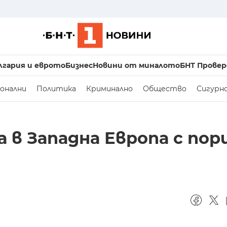
лгария и еврото
Бизнес
Новини от миналото
БНТ Провер
онални
Политика
Криминално
Общество
Сигурн
 в Западна Европа с пор