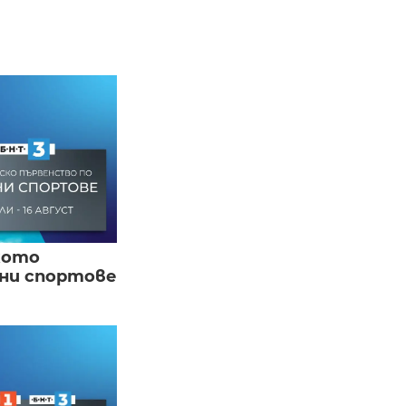
кото
вни спортове