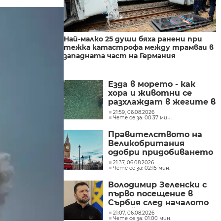
Най-малко 25 души бяха ранени при
тежка катастрофа между трамваи в
западната част на Германия
Езда в морето - как
хора и животни се
разхлаждат в жегите в
Хърватска
21:59, 06.08.2026
Чете се за: 00:37 мин.
Правителството на
Великобритания
одобри придобиването
на „Уорнър Брос
21:37, 06.08.2026
Чете се за: 02:15 мин.
Дискавъри“ от
„Парамаунт“ за 110
Володимир Зеленски с
млрд. долара
първо посещение в
Сърбия след началото
на войната
21:07, 06.08.2026
Чете се за: 01:00 мин.