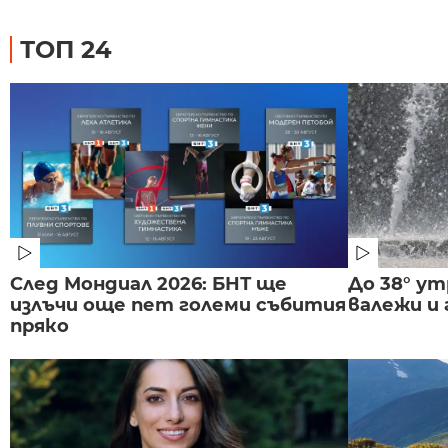
ТОП 24
След Мондиал 2026: БНТ ще
До 38° ут
излъчи още пет големи събития
валежи и
пряко