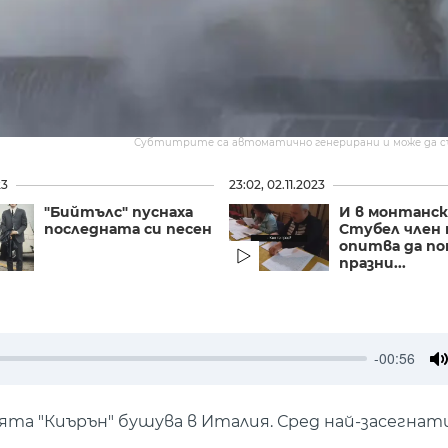
Субтитрите са автоматично генерирани и може да 
23
23:02, 02.11.2023
"Бийтълс" пуснаха
И в монтанск
последната си песен
Стубел член 
опитва да по
празни...
-00:56
M
рята "Киърън" бушува в Италия. Сред най-засегна