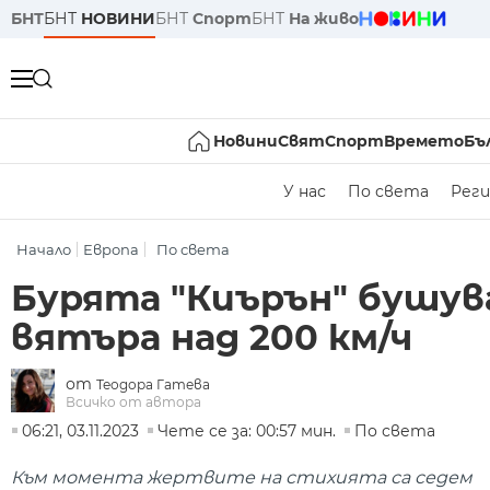
БНТ
БНТ
НОВИНИ
БНТ
Спорт
БНТ
На живо
Новини
Свят
Спорт
Времето
Бъ
У нас
По света
Реги
Начало
Европа
По света
Бурята "Киърън" бушува
вятъра над 200 км/ч
от
Теодора Гатева
Всичко от автора
06:21, 03.11.2023
Чете се за: 00:57 мин.
По света
Към момента жертвите на стихията са седем