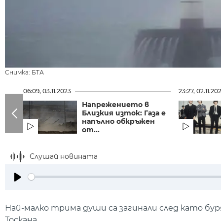
Снимка: БТА
06:09, 03.11.2023
23:27, 02.11.20
Напрежението в
Близкия изток: Газа е
напълно обкръжен
от...
Слушай новината
Play
Най-малко трима души са загинали след като бу
Тоскана.