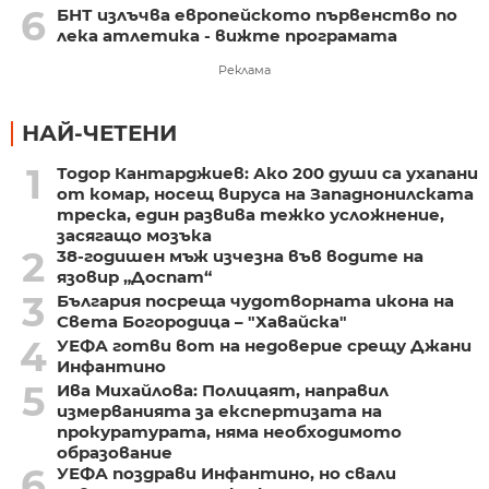
6
БНТ излъчва европейското първенство по
лека атлетика - вижте програмата
Реклама
НАЙ-ЧЕТЕНИ
1
Тодор Кантарджиев: Ако 200 души са ухапани
от комар, носещ вируса на Западнонилската
треска, един развива тежко усложнение,
засягащо мозъка
2
38-годишен мъж изчезна във водите на
язовир „Доспат“
3
България посреща чудотворната икона на
Света Богородица – "Хавайска"
4
УЕФА готви вот на недоверие срещу Джани
Инфантино
5
Ива Михайлова: Полицаят, направил
измерванията за експертизата на
прокуратурата, няма необходимото
образование
6
УЕФА поздрави Инфантино, но свали