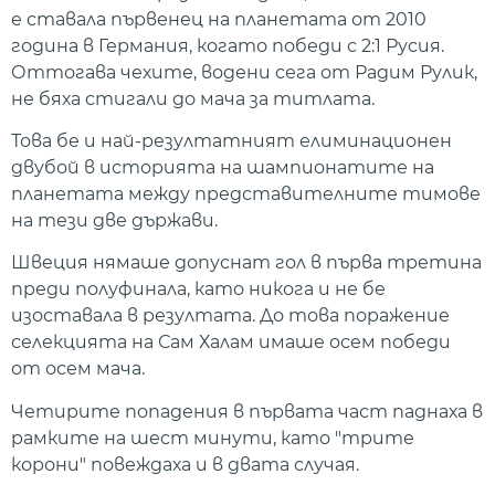
е ставала първенец на планетата от 2010
година в Германия, когато победи с 2:1 Русия.
Оттогава чехите, водени сега от Радим Рулик,
не бяха стигали до мача за титлата.
Това бе и най-резултатният елиминационен
двубой в историята на шампионатите на
планетата между представителните тимове
на тези две държави.
Швеция нямаше допуснат гол в първа третина
преди полуфинала, като никога и не бе
изоставала в резултата. До това поражение
селекцията на Сам Халам имаше осем победи
от осем мача.
Четирите попадения в първата част паднаха в
рамките на шест минути, като "трите
корони" повеждаха и в двата случая.