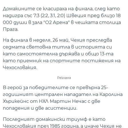
Домакините се класираха на финала, след като
надигра със 7:3 (2:2, 3:1, 2:0) Швеция пред близо 18
000 души в зала "О2 Арена" в чешката столица
Прага.
На финала в неделя, 26 май, Чехия преследва
седмата световна титла в историята си
като самостоятелна държава и общо 13-та
като приемник на спортните постижения на
Чехословакия.
Реклама
В герой за победителите се превърна 25-
годишният централен нападател на Каролина
Хърикейнс от НХЛ Мартин Нечас с две
попадения и две асистенции.
Последният домакински триумф е като
Чехословакия през 1985 година, а иначе Чехия не