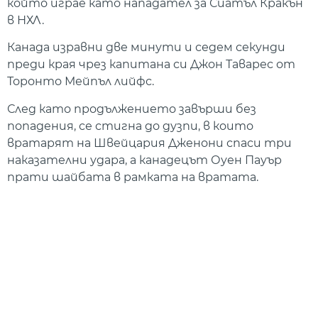
който играе като нападател за Сиатъл Кракън
в НХЛ.
Канада изравни две минути и седем секунди
преди края чрез капитана си Джон Таварес от
Торонто Мейпъл лийфс.
След като продължението завърши без
попадения, се стигна до дузпи, в които
вратарят на Швейцария Дженони спаси три
наказателни удара, а канадецът Оуен Пауър
прати шайбата в рамката на вратата.