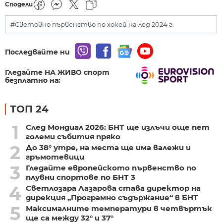
Сподели
#Световно първенство по хокей на лед 2024 г.
Последвайте ни
Гледайте НА ЖИВО спорт
безплатно на:
ТОП 24
1
След Мондиал 2026: БНТ ще излъчи още пет
големи събития пряко
2
До 38° утре, на места ще има валежи и
гръмотевици
3
Гледайте европейското първенство по
плувни спортове по БНТ 3
4
Светлозара Лазарова става директор на
дирекция „Програмно съдържание“ в БНТ
5
Максималните температури в четвъртък
ще са между 32° и 37°