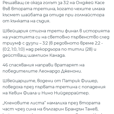
Решаващ се оказа голът за 3:2 на Онджей Касе
във втората третина, когато чехите имаха
късмет шайбата да отиде при голмайстора
от кънката на съдия.
Швейцария стигна трети финал в историята
на участията си на световно първенство след
триумф с дузпи – 3:2 (в редовното време 2:2 -
(0:2, 1:0, 1:0) над рекордьора по титли (28) и
действащ шампион Канада.
46 спасявания направи вратарят на
победителите Леонардо Дженони.
Швейцарците, водени от Патрик Фишер,
поведоха през първата третина с попадения
на Кевин Фиала и Нино Нийдеррайтер.
„Кленовите листа“ намалиха през втората
част чрез сина на българин Брандън Танев,