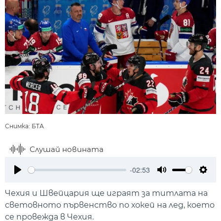
Снимка: БТА
Слушай новината
-02:53
Play
Mute
Setti
Чехия и Швейцария ще играят за титлата на
световното първенство по хокей на лед, което
се провежда в Чехия.