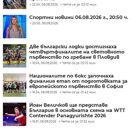
22:54, 06.08.2026
Чете се за: 02:10 мин.
Спортни новини 06.08.2026 г., 20:50 ч.
20:50, 06.08.2026
Две български лодки достигнаха
четвъртфиналите на световното
първенство по гребане в Пловдив
16:54, 06.08.2026
Чете се за: 02:15 мин.
Националите по бокс започнаха
финалния етап от подготовката за
европейското първенство в София
16:34, 06.08.2026
Чете се за: 01:42 мин.
Йоан Величков ще представя
България в основната схема на WTT
Contender Panagyurishte 2026
16:31, 06.08.2026
Чете се за: 01:52 мин.