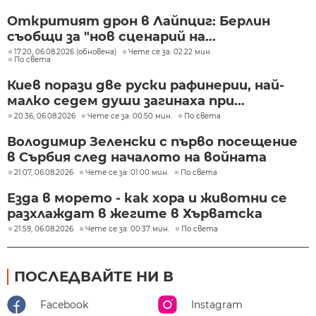
Откритият дрон в Лайпциг: Берлин
съобщи за "нов сценарий на...
17:20, 06.08.2026 (обновена)
Чете се за: 02:22 мин.
По света
Киев порази две руски рафинерии, най-
малко седем души загинаха при...
20:36, 06.08.2026
Чете се за: 00:50 мин.
По света
Володимир Зеленски с първо посещение
в Сърбия след началото на войната
21:07, 06.08.2026
Чете се за: 01:00 мин.
По света
Езда в морето - как хора и животни се
разхлаждат в жегите в Хърватска
21:59, 06.08.2026
Чете се за: 00:37 мин.
По света
ПОСЛЕДВАЙТЕ НИ В
Facebook
Instagram