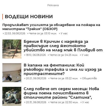
Реклама
ВОДЕЩИ НОВИНИ
Продължават усилията за овладяване на пожара на
магистрала "Тракия" (ОБЗОР)
22:53, 06.08.2026
Чете се за: 03:10 мин.
У нас
Бдение в Кричим с надежда за
правосъдие след жестокото
убийство на млад мъж в Пловдив от
тийнейджъри
18:10, 06.08.2026
Чете се за: 04:25 мин.
У нас
В капана на фентанила: Кой
ръководи трафика и има ли изход за
пристрастените?
20:21, 06.08.2026
Чете се за: 05:22 мин.
Общество
След повече от седем месеца: Нова
фирма поема почистването в
столичните райони "Слатина",
"Подуяне" и "Изгрев"
20:31, 06.08.2026
Чете се за: 02:30 мин.
У нас