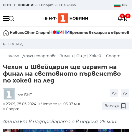
БНТ
БНТ
НОВИНИ
БНТ
Спорт
БНТ
На живо
BG
0
0
Новини
Свят
Спорт
Времето
България и еврото
Би
НАЗАД
Начало
Други спортове
Зимни
Още
Хокей
Спорт
Чехия и Швейцария ще играят на
финал на световното първенство
по хокей на лед
A+
A-
БНТ
от
23:09, 25.05.2024
Чете се за: 03:07 мин.
Запази
Спорт
Финалът в надпреварата е в неделя, 26 май.