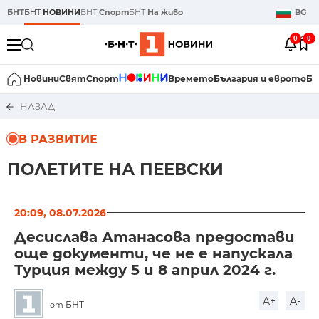
БНТ
БНТ
НОВИНИ
БНТ
Спорт
БНТ
На живо
BG
0
0
Новини
Свят
Спорт
Времето
България и еврото
Би
НАЗАД
В РАЗВИТИЕ
ПОЛЕТИТЕ НА ПЕЕВСКИ
20:09, 08.07.2026
Десислава Атанасова предостави
още документи, че не е напускала
Турция между 5 и 8 април 2024 г.
A+
A-
БНТ
от