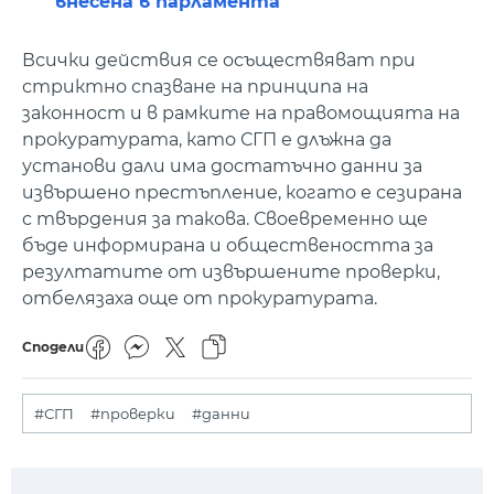
внесена в парламента
Всички действия се осъществяват при
стриктно спазване на принципа на
законност и в рамките на правомощията на
прокуратурата, като СГП е длъжна да
установи дали има достатъчно данни за
извършено престъпление, когато е сезирана
с твърдения за такова. Своевременно ще
бъде информирана и обществеността за
резултатите от извършените проверки,
отбелязаха още от прокуратурата.
Сподели
#СГП
#проверки
#данни