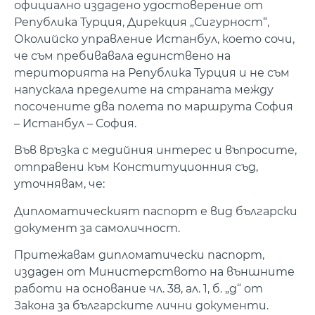
официално издадено удостоверение от
Република Турция, Дирекция „Сигурност“,
Околийско управление Истанбул, което сочи,
че съм пребивавала единствено на
територията на Република Турция и не съм
напускала пределите на страната между
посочените два полета по маршрута София
– Истанбул – София.
Във връзка с медийния интерес и въпросите,
отправени към Конституционния съд,
уточнявам, че:
Дипломатическият паспорт е вид български
документ за самоличност.
Притежавам дипломатически паспорт,
издаден от Министерството на външните
работи на основание чл. 38, ал. 1, б. „д“ от
Закона за българските лични документи.