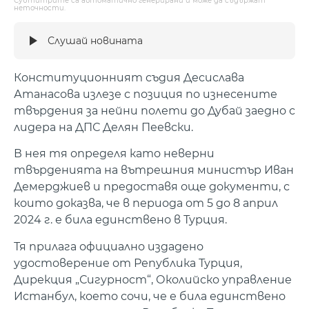
Субтитрите са автоматично генерирани и може да съдържат
неточности.
Слушай новината
Конституционният съдия Десислава
Атанасова излезе с позиция по изнесените
твърдения за нейни полети до Дубай заедно с
лидера на ДПС Делян Пеевски.
В нея тя определя като неверни
твърденията на вътрешния министър Иван
Демерджиев и предоставя още документи, с
които доказва, че в периода от 5 до 8 април
2024 г. е била единствено в Турция.
Тя прилага официално издадено
удостоверение от Република Турция,
Дирекция „Сигурност“, Околийско управление
Истанбул, което сочи, че е била единствено