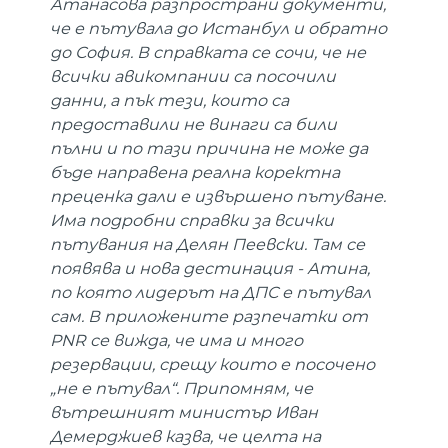
Атанасова разпространи документи,
че е пътувала до Истанбул и обратно
до София. В справката се сочи, че не
всички авикомпании са посочили
данни, а пък тези, които са
предоставили не винаги са били
пълни и по тази причина не може да
бъде направена реална коректна
преценка дали е извършено пътуване.
Има подробни справки за всички
пътувания на Делян Пеевски. Там се
появява и нова дестинация - Атина,
по която лидерът на ДПС е пътувал
сам. В приложените разпечатки от
PNR се вижда, че има и много
резервации, срещу които е посочено
„не е пътувал“. Припомням, че
вътрешният министър Иван
Демерджиев казва, че целта на