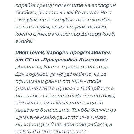
справка срещу полетите на господин
Пеевски, знаете ли какво пише? Не е
пътувал, не е пътувал, не е пътувал,
не е пътувал, не е пътувал. Всичко,
което изнесе министър Демерджиев,
е лъжа.“
Явор Гечев, народен представител
от ПГ на „Прогресивна България“:
„Данните, които изнесе министър
Демерджиев да не забравяме, че са
официални данни от МВР - това
значи, че МВР е излъгало. Повярвайте
ми - аз не мисля, че става точно така,
но самия и аз, и колегите също си
задаваме въпросите. Трябва всички да
изчакаме малко, защото има много
мистицизъм в цялата тая работа, а
на всички ни е интересно.“