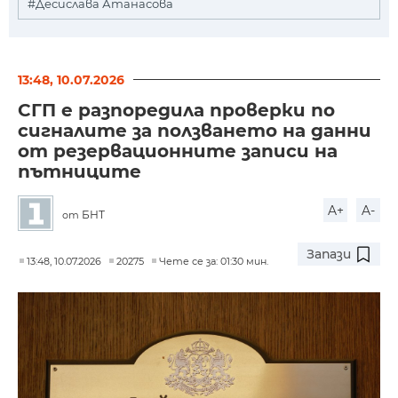
#Десислава Атанасова
13:48, 10.07.2026
СГП е разпоредила проверки по
сигналите за ползването на данни
от резервационните записи на
пътниците
A+
A-
БНТ
от
Запази
13:48, 10.07.2026
20275
Чете се за: 01:30 мин.