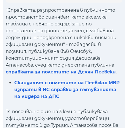
"Справката, разпространена в публичното
пространство оценявам, като екселска
таблица с невярно съдържание по
отношение на данните за мен, сглобявана
седем дни, неподкрепена с никакви писмени
официални документи" - това заяви в
позиция, публикувана във Фейсбук,
конституционният съдия Десислава
Атанасова, след като днес стана публична
справката за полетите на Делян Пеевски
.
Скандалът с полетите на Пеевски: МВР
изпрати в НС справки за пътуванията
на лидера на ДПС
Тя посочва, че още на 3 юли е публикувала
официални документи, удостоверяващи
пътуването ѝ до Турция. Атанасова посочва