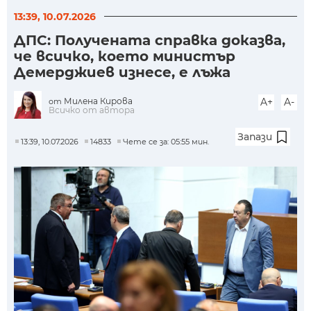
13:39, 10.07.2026
ДПС: Получената справка доказва,
че всичко, което министър
Демерджиев изнесе, е лъжа
Милена Кирова
A+
A-
от
Всичко от автора
Запази
13:39, 10.07.2026
14833
Чете се за: 05:55 мин.