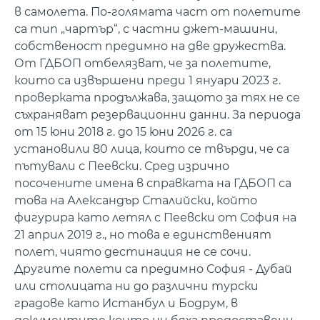
в самолета. По-голямата част от полетите
са тип „чартър“, с частни джет-машини,
собственост предимно на две дружества.
От ГДБОП отбелязват, че за полетите,
които са извършени преди 1 януари 2023 г.
проверката продължава, защото за тях не се
съхраняват резервационни данни. За периода
от 15 юни 2018 г. до 15 юни 2026 г. са
установили 80 лица, които се твърди, че са
пътували с Пеевски. Сред изрично
посочените имена в справката на ГДБОП са
това на Александър Сталийски, който
фигурира като летял с Пеевски от София на
21 април 2019 г., но това е единственият
полет, чиято дестинация не се сочи.
Другите полети са предимно София - Дубай
или столицата ни до различни турски
градове като Истанбул и Бодрум, в