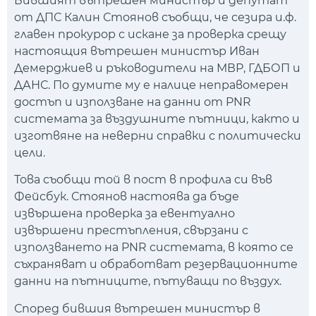
Бившият вътрешен министър и депутат
от ДПС Калин Стоянов съобщи, че сезира и.ф.
главен прокурор с искане за проверка срещу
настоящия вътрешен министър Иван
Демерджиев и ръководители на МВР, ГДБОП и
ДАНС. По думите му е налице неправомерен
достъп и използване на данни от PNR
системата за въздушните пътници, както и
изготвяне на неверни справки с политически
цели.
Това съобщи той в пост в профила си във
Фейсбук. Стоянов настоява да бъде
извършена проверка за евентуално
извършени престъпления, свързани с
използването на PNR системата, в която се
съхраняват и обработват резервационните
данни на пътниците, пътуващи по въздух.
Според бившия вътрешен министър в