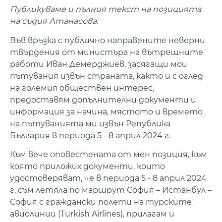
Публикуваме и пълния текст на позицията
на съдия Атанасова:
Във връзка с публично направените неверни
твърдения от министъра на вътрешните
работи Иван Демерджиев, засягащи мои
пътувания извън страната, както и с оглед
на големия обществен интерес,
предоставям допълнителни документи и
информация за начина, мястото и времето
на пътуванията ми извън Република
България в периода 5 - 8 април 2024 г.
Към вече оповестената от мен позиция, към
която приложих документи, които
удостоверяват, че в периода 5 - 8 април 2024
г. съм летяла по маршрут София – Истанбул –
София с граждански полети на турските
авиолинии (Turkish Airlines), прилагам и