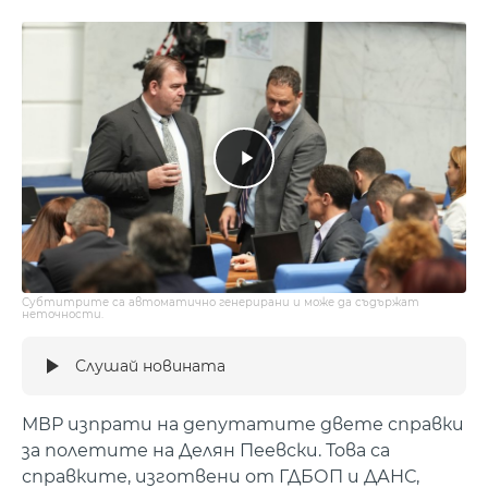
Субтитрите са автоматично генерирани и може да съдържат
неточности.
Слушай новината
МВР изпрати на депутатите двете справки
за полетите на Делян Пеевски. Това са
справките, изготвени от ГДБОП и ДАНС,