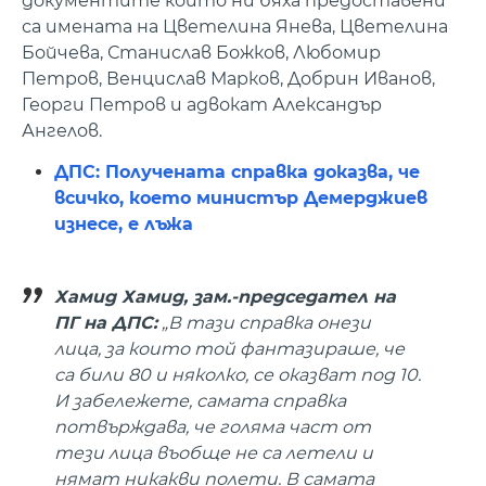
документите които ни бяха предоставени
са имената на Цветелина Янева, Цветелина
Бойчева, Станислав Божков, Любомир
Петров, Венцислав Марков, Добрин Иванов,
Георги Петров и адвокат Александър
Ангелов.
ДПС: Получената справка доказва, че
всичко, което министър Демерджиев
изнесе, е лъжа
Хамид Хамид, зам.-председател на
ПГ на ДПС:
„В тази справка онези
лица, за които той фантазираше, че
са били 80 и няколко, се оказват под 10.
И забележете, самата справка
потвърждава, че голяма част от
тези лица въобще не са летели и
нямат никакви полети. В самата