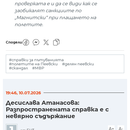
проверката е и да се види как се
заобикалят санкциите по
„Магнитски“ при плащането на
полетите.
Сподели
#справки за пътуванията
#полетите на Пеевски
#делян пеевски
#скандал
#МВР
19:46, 10.07.2026
Десислава Атанасова:
Разпространената справка е с
невярно съдържание
A+
A-