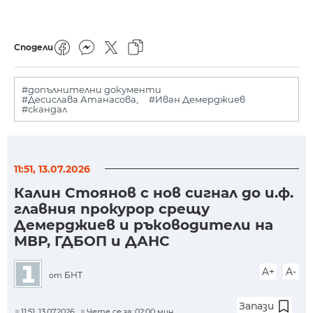
Сподели
#допълнителни документи
#Десислава Атанасова,
#Иван Демерджиев
#скандал
11:51, 13.07.2026
Калин Стоянов с нов сигнал до и.ф.
главния прокурор срещу
Демерджиев и ръководители на
МВР, ГДБОП и ДАНС
A+
A-
БНТ
от
Запази
11:51, 13.07.2026
Чете се за: 02:00 мин.