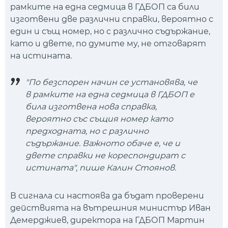
рамките на една седмица в ГДБОП са били
изготвени две различни справки, вероятно с
един и същ номер, но с различно съдържание,
като и двете, по думите му, не отговарят
на истината.
"По безспорен начин се установява, че
в рамките на една седмица в ГДБОП е
била изготвена нова справка,
вероятно със същия номер като
предходната, но с различно
съдържание. Важното обаче е, че и
двете справки не кореспондират с
истината", пише Калин Стоянов.
В сигнала си настоява да бъдат проверени
действията на вътрешния министър Иван
Демерджиев, директора на ГДБОП Мартин