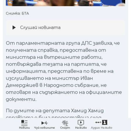
Снимка: БТА
Слушай новината
От парламентарната група ДПС заявиха, че
получената справка, предоставена от
министъра на вътрешните работи,
потвърждава тезата на партията, че
информацията, представена по време на
изслушването на министър Иван
Демерджиев в Народното събрание, не
отговаря на съдържанието на официалните
документи.
По думите на депутата Хамид Хамид
справката е била предоставена след
съдействие от председателя на
Аудио: На живо
Новини
Чуй новините
Спорт
На живо