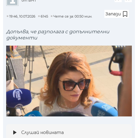
БНТ
от
Запази
19:46, 10.07.2026
6145
Чете се за: 00:50 мин.
Допълва, че разполага с допълнителни
документи
Слушай новината