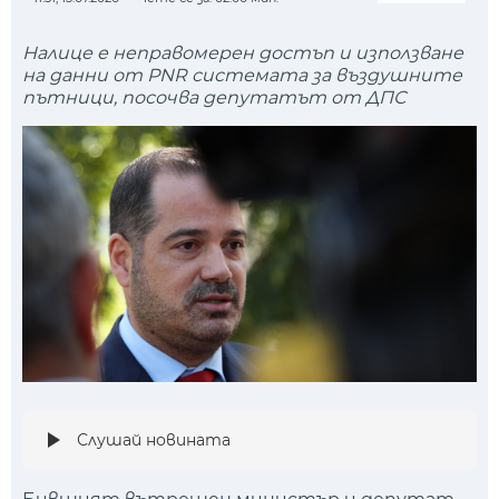
Налице е неправомерен достъп и използване
на данни от PNR системата за въздушните
пътници, посочва депутатът от ДПС
Слушай новината