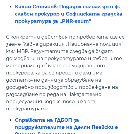
Калин Стоянов: Подадох сигнал до и.ф.
главен прокурор и Софийската градска
прокуратура за „PNR-гейт“
С конкретни действия по проверката ще се
заеме Главна дирекция „Национална полиция“
към МВР. Резултатите следва да бъдат
докладвани на прокуратурата и събраните
материали да бъдат анализирани от
прокурора, за да се прецени дали има
достатъчно данни за образуване на
досъдебно производство и провеждане на
разследване по реда на Наказателно
процесуалния кодекс, посочиха от
прокуратурата.
Справката на ГДБОП за
придружителите на Делян Пеевски е