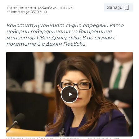
Запази
20:09, 08.07.2026 (обновена)
10673
Чете се за: 03:10 мин.
Конституционният съдия определи като
неверни твърденията на вътрешния
министър Иван Демерджиев по случая с
полетите ѝ с Делян Пеевски