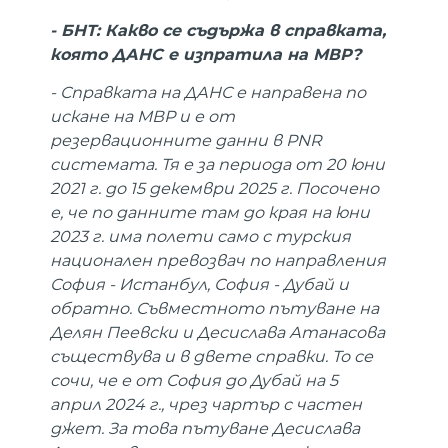
- БНТ: Какво се съдържа в справката,
която ДАНС е изпратила на МВР?
- Справката на ДАНС е направена по
искане на МВР и е от
резервационните данни в PNR
системата. Тя е за периода от 20 юни
2021 г. до 15 декември 2025 г. Посочено
е, че по данните там до края на юни
2023 г. има полети само с турския
национален превозвач по направления
София - Истанбул, София - Дубай и
обратно. Съвместното пътуване на
Делян Пеевски и Десислава Атанасова
съществува и в двете справки. То се
сочи, че е от София до Дубай на 5
април 2024 г., чрез чартър с частен
джет. За това пътуване Десислава