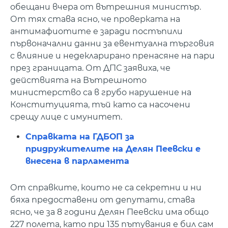
обещани вчера от вътрешния министър.
От тях става ясно, че проверката на
антимафиотите е заради постъпили
първоначални данни за евентуална търговия
с влияние и недекларирано пренасяне на пари
през границата. От ДПС заявиха, че
действията на Вътрешното
министерство са в грубо нарушение на
Конституцията, тъй като са насочени
срещу лице с имунитет.
Справката на ГДБОП за
придружителите на Делян Пеевски е
внесена в парламента
От справките, които не са секретни и ни
бяха предоставени от депутати, става
ясно, че за 8 години Делян Пеевски има общо
227 полета, като при 135 пътувания е бил сам