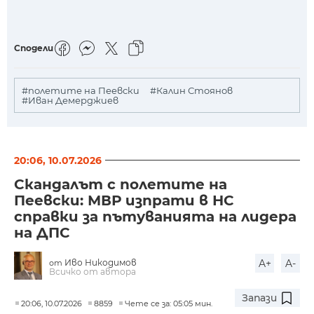
Сподели
#полетите на Пеевски
#Калин Стоянов
#Иван Демерджиев
20:06, 10.07.2026
Скандалът с полетите на
Пеевски: МВР изпрати в НС
справки за пътуванията на лидера
на ДПС
Иво Никодимов
A+
A-
от
Всичко от автора
Запази
20:06, 10.07.2026
8859
Чете се за: 05:05 мин.