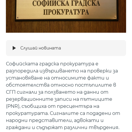
Слушай новината
Софийската градска прокуратура е
разпоредила извършването на проверки за
установяване на относимите факти и
обстоятелства относно постъпилите в
СГП сигнали за ползването на данни от
резервационните записи на пътниците
(PNR), съобщиха от пресцентъра на
прокуратурата. Сигналите са подадени от
народни представители, адвокати и
граждани и съдържат различни твърдения.