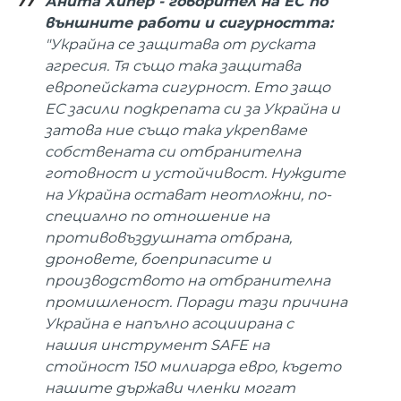
Анита Хипер - говорител на ЕС по
външните работи и сигурността:
"Украйна се защитава от руската
агресия. Тя също така защитава
европейската сигурност. Ето защо
ЕС засили подкрепата си за Украйна и
затова ние също така укрепваме
собствената си отбранителна
готовност и устойчивост. Нуждите
на Украйна остават неотложни, по-
специално по отношение на
противовъздушната отбрана,
дроновете, боеприпасите и
производството на отбранителна
промишленост. Поради тази причина
Украйна е напълно асоциирана с
нашия инструмент SAFE на
стойност 150 милиарда евро, където
нашите държави членки могат