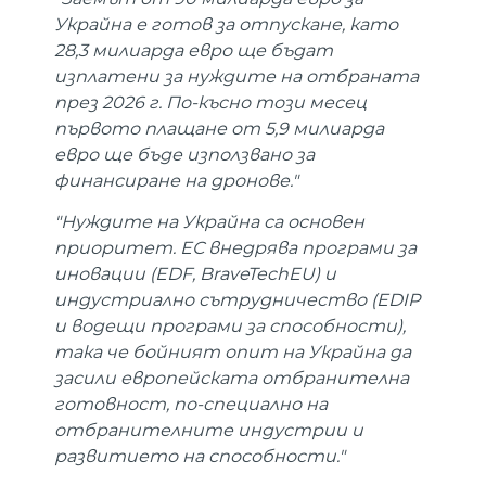
Украйна е готов за отпускане, като
28,3 милиарда евро ще бъдат
изплатени за нуждите на отбраната
през 2026 г. По-късно този месец
първото плащане от 5,9 милиарда
евро ще бъде използвано за
финансиране на дронове."
"Нуждите на Украйна са основен
приоритет. ЕС внедрява програми за
иновации (EDF, BraveTechEU) и
индустриално сътрудничество (EDIP
и водещи програми за способности),
така че бойният опит на Украйна да
засили европейската отбранителна
готовност, по-специално на
отбранителните индустрии и
развитието на способности."