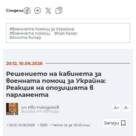
Сподели
#военната помощ за Украйна
#военната помощ
#Кая Калас
#Анита Хипер
20:12, 10.06.2026
Решението на кабинета за
военната помощ за Украйна:
Реакция на опозицията в
парламента
Иво Никодимов
A+
A-
от
Всичко от автора
Запази
20:12, 10.06.2026
5333
Чете се за: 05:45 мин.