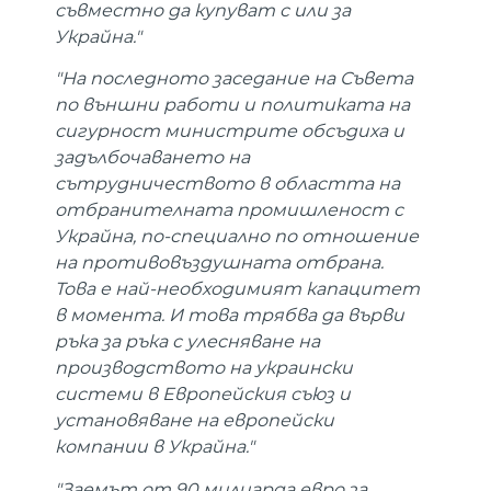
съвместно да купуват с или за
Украйна."
"На последното заседание на Съвета
по външни работи и политиката на
сигурност министрите обсъдиха и
задълбочаването на
сътрудничеството в областта на
отбранителната промишленост с
Украйна, по-специално по отношение
на противовъздушната отбрана.
Това е най-необходимият капацитет
в момента. И това трябва да върви
ръка за ръка с улесняване на
производството на украински
системи в Европейския съюз и
установяване на европейски
компании в Украйна."
"Заемът от 90 милиарда евро за