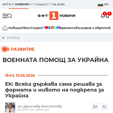
БНТ
БНТ
НОВИНИ
БНТ
Спорт
БНТ
На живо
BG
2
0
Новини
Свят
Спорт
Времето
България и еврото
Би
НАЗАД
В РАЗВИТИЕ
ВОЕННАТА ПОМОЩ ЗА УКРАЙНА
13:43, 13.06.2026
ЕК: Всяка държава сама решава за
формата и нивото на подкрепа за
Украйна
Десислава Апостолова
A+
A-
от
Всичко от автора