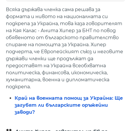
Всяка държава членка сама решава за
формата и нивото на националната си
подкрепа за Украйна, това каза говорителят
на Кая Калас - Анита Хипер за БНТ по повод
обявеното от българското правителство
спиране на помощта за Украйна. Хипер
подчерта, че Европейският съюз и неговите
държави членки ще продължат да
предоставят на Украйна всеобхватна
политическа, финансова, икономическа,
хуманитарна, военна и дипломатическа
подкрепа.
Край на военната помощ за Украйна: Ще
загубят ли българските оръжейни
заводи?