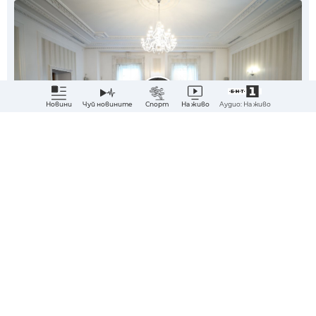
Аудио: На живо
Новини
Чуй новините
Спорт
На живо
Абонирай ме за най-важните новини?
ДА
НЕ
Субтитрите са автоматично генерирани и може да съдържат
неточности.
Снимка: БТА
Слушай новината
Темата получи политически отзвук в
парламента. Опозицията в лицето на ГЕРБ-