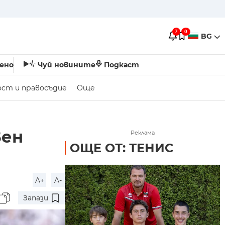
7
0
BG
ено
Чуй новините
Подкаст
ост и правосъдие
Още
вен
Реклама
ОЩЕ ОТ: ТЕНИС
A+
A-
Запази