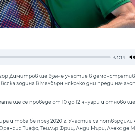
-01:14
M
ригор Димитров ще вземе участие в демонстрати
а всяка година в Мелбърн няколко дни преди начало
та ще се проведе от 10 до 12 януари и отново ще
ра и това бе през 2020 г. Участие са потвърдили
Франсис Тиафо, Тейлър Фриц, Анди Мъри, Алекс де 