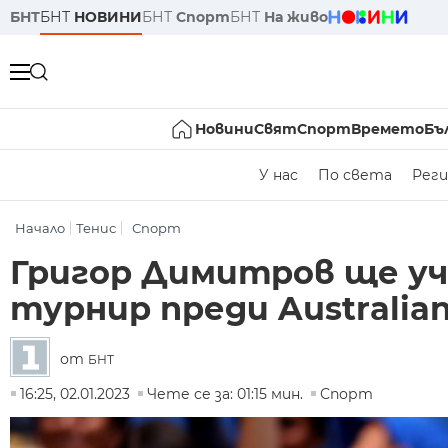
БНТ
БНТ
НОВИНИ
БНТ
Спорт
БНТ
На живо
Новини
Свят
Спорт
Времето
Бъ
У нас
По света
Реги
Начало
Тенис
Спорт
Григор Димитров ще у
турнир преди Australia
от
БНТ
16:25, 02.01.2023
Чете се за: 01:15 мин.
Спорт