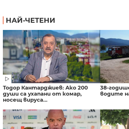
НАЙ-ЧЕТЕНИ
Тодор Кантарджиев: Ако 200
38-годиш
души са ухапани от комар,
водите н
носещ вируса...