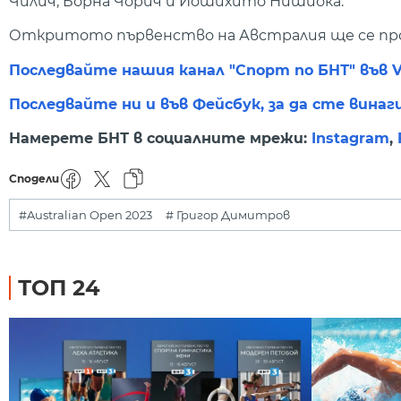
Чилич, Борна Чорич и Йошихито Нишиока.
Откритото първенство на Австралия ще се пров
Последвайте нашия канал "Спорт по БНТ" във V
Последвайте ни и във Фейсбук, за да сте винаг
Намерете БНТ в социалните мрежи:
Instagram
,
Сподели
#Australian Open 2023
# Григор Димитров
ТОП 24