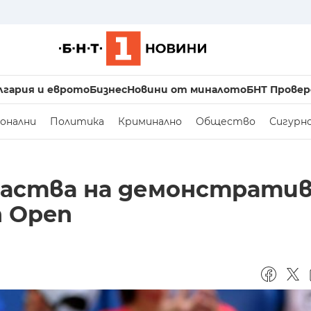
лгария и еврото
Бизнес
Новини от миналото
БНТ Провер
онални
Политика
Криминално
Общество
Сигурн
частва на демонстрати
n Open