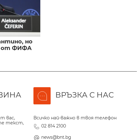
нтино, но
и от ФИФА
ВИНА
ВРЪЗКА С НАС
т вас,
Всичко най-важно в твоя телефон
те текст,
02 814 2100
news@bnt.bg