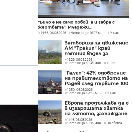
"Било е не само побой, а и гавра с
жертвата": Младежи...
14:56, 06.08.2026
Чете се за: 03:17 мин.
У нас
Затвориха за движение
АМ "Тракия" край
пътния възел за
Велинград заради
15:29, 06.08.2026
Чете се за: 01:35 мин.
У нас
пожар
"Галъп": 42% одобрение
на правителството на
Радев след първите 100
дни управление
12:50, 06.08.2026
Чете се за: 03:52 мин.
У нас
Европа продължава да е
в изгарящата хватка
на лятото, захлаждане
се очаква в края на
11:46, 06.08.2026
Чете се за: 02:15 мин.
По света
седмицата