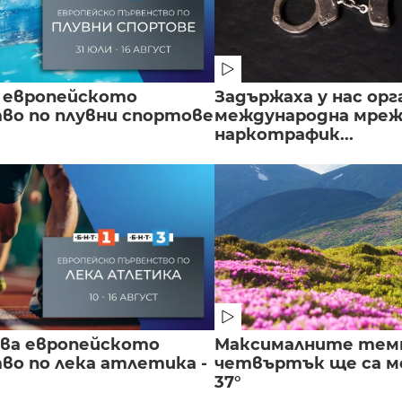
 европейското
Задържаха у нас орг
во по плувни спортове
международна мреж
наркотрафик...
чва европейското
Максималните тем
во по лека атлетика -
четвъртък ще са ме
37°