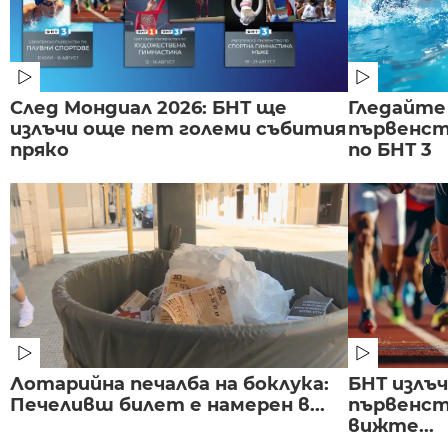
След Мондиал 2026: БНТ ще
Гледайте
излъчи още пет големи събития
първенст
пряко
по БНТ 3
Лотарийна печалба на боклука:
БНТ излъ
Печеливш билет е намерен в...
първенст
вижте...