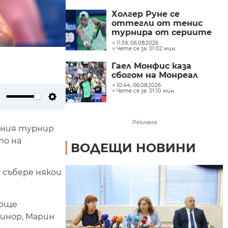
Холгер Руне се
оттегли от тенис
турнира от сериите
Мастърс 1000 в
11:59, 06.08.2026
Чете се за: 01:02 мин.
Синсинати
Гаел Монфис каза
сбогом на Монреал
10:44, 06.08.2026
Чете се за: 01:10 мин.
ute
Settings
Реклама
вния турнир
то на
ВОДЕЩИ НОВИНИ
 събере някои
 още
Минор, Марин