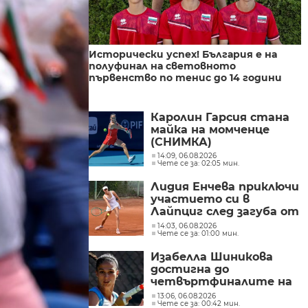
Исторически успех! България е на
полуфинал на световното
първенство по тенис до 14 години
Каролин Гарсия стана
майка на момченце
(СНИМКА)
14:09, 06.08.2026
Чете се за: 02:05 мин.
Лидия Енчева приключи
участието си в
Лайпциг след загуба от
поставена в топ 6
14:03, 06.08.2026
Чете се за: 01:00 мин.
Изабелла Шиникова
достигна до
четвъртфиналите на
тенис турнира в
13:06, 06.08.2026
Чете се за: 00:42 мин.
Оренсе, Испания