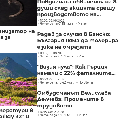
Повдигнаха обвинения на 8
души след акцията срещу
производството на...
10:56, 06.08.2026
Чете се за: 01:55 мин.
У нас
анизатор на
Радев за случая в Банско:
а за
България няма да толерира
езика на омразата
09:12, 06.08.2026
Чете се за: 03:32 мин.
У нас
"Визия нула": Как Гърция
намали с 22% фаталните...
09:59, 06.08.2026
Чете се за: 10:42 мин.
По света
Омбудсманът Велислава
Делчева: Промените в
трудовото...
ператури в
10:18, 06.08.2026
Чете се за: 07:57 мин.
У нас
жду 32° и