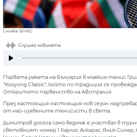
Снимка: БГНЕС
Слушай новината
Play
Първата ракета на България в мъжкия тенис Г
"Kooyong Classic", който по традиция се провежд
Откритото първенство на Австралия.
През настоящия настоящия нов сезон надпревара
от най-изявените тенисисти в света.
Димитров досега само веднъж е участвал в турни
световният номер 1 Карлос Алкарас, Яник Синер, 