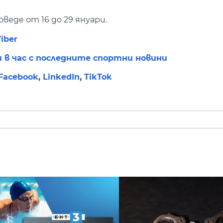
еде от 16 до 29 януари.
iber
и в час с последните спортни новини
Facebook
,
LinkedIn
,
TikTok