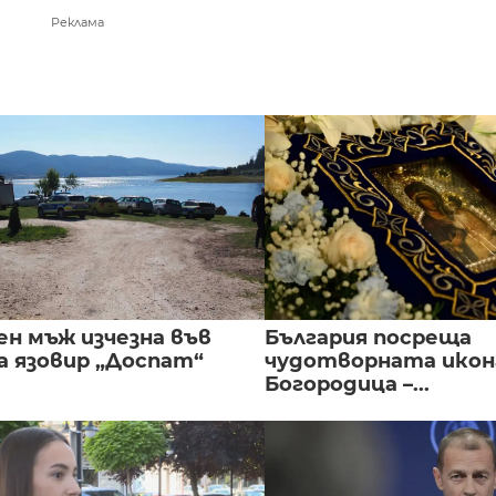
Реклама
ен мъж изчезна във
България посреща
а язовир „Доспат“
чудотворната икон
Богородица –...