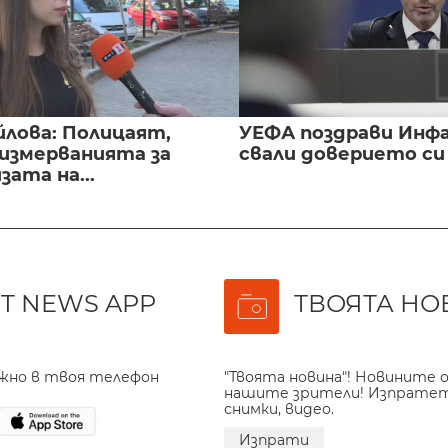
йлова: Полицаят,
УЕФА поздрави Инфа
 измерванията за
свали доверието с
ата на...
T NEWS APP
ТВОЯТА НО
ажно в твоя телефон
"Твоята новина"! Новините о
нашите зрители! Изпрате
снимки, видео.
Изпрати