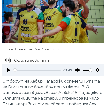
Снимка: Национална волейболна лига
Слушай новината
-03:43
Play
Mute
Setti
Отборът на Хебър Пазарджик спечели Купата
на България по волейбол при мъжете. Във
финала, игран в зала „Васил Левски“ в Пазарджик,
възпитаниците на старши треньора Камило
Плачи направиха пълен обрат и победиха Дея