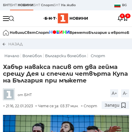
БНТ
БНТ
НОВИНИ
БНТ
Спорт
БНТ
На живо
BG
0
0
Новини
Свят
Спорт
Времето
България и еврото
Би
НАЗАД
Начало
Волейбол
Български волейбол
Спорт
Хабър навакса пасив от два гейма
срещу Дея и спечели четвърта Купа
на България при мъжете
A+
A-
БНТ
от
Запази
21:16, 22.01.2023
Чете се за: 03:37 мин.
Спорт