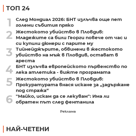
ТОП 24
1
След Мондиал 2026: БНТ излъчва още пет
големи събития пряко
2
Жестокото убийство в Пловдив:
Младежите са били Георги повече от час и
си купили дюнери с парите му
3
Тийнейджърите, обвинени в жестокото
убийство на мъж в Пловдив, остават в
ареста
4
БНТ излъчва европейското първенство по
лека атлетика - вижте програмата
5
Жестокото убийство в Пловдив:
Прокуратурата внася искане за „задържане
под стража“
6
"Майко, искам да се лекувам": Има ли
обратен път след фентанила
Реклама
НАЙ-ЧЕТЕНИ