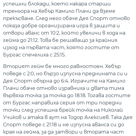
успешни блокади, което накара старши
треньора на Хебър Камило Плачи да вземе
прекъсване. След него обаче Дея Спорт отново
показа добре организирана игра в защита и
отвори аванс от 10:2, който увеличи в хода на
гейма до 21:12. Това бе решаващо за крайния
изход на първата част, която гостите от
Бургас спечелиха с 25:15.
Вторият гейм бе много равностоен. Хебър
поведе с 2:0, но бързо изпусна преднината си и
Дея Спорт обърна до 6:4. Играчите на Камило
Плачи обаче отново изравниха и двата тима
вървяха точка за точка до 18:18. Тогава гостите
от Бургас направиха серия от три поредни
точки след успешна брейк точка на Николай
Учиков и атака в аут на Тодор Алексиев. Така Дея
Спорт поведе с 21:18 и не изпусна аванса си до
края на гейма, за да затвори и втората част