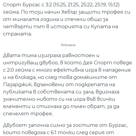
Спорт Бургас с 3:2 (15:25, 21:25, 25:22, 25:19, 15:12)
гейма. По този начин Хебър защити трофея си
от миналата година и спечели общо за
четвърти път в историята си Купата на
страната.
Реклама
Двата тима изиграха равностоен и
интригуващ двубой, в който Дея Спорт поведе
с 2:0 гейма с много ефективна игра в нападение
и на блокада, но след това домакините от
Пазарджик, вдъхновени от подкрепата на
публиката в собствената си зала, вдигнаха
значително нивото си на игра във всички
елементи и стигнаха до пълен обрат, за да
спечелят трофея.
Двубоят започна силно за гостите от Бургас,
които поведоха с 6:1 точки след серия от