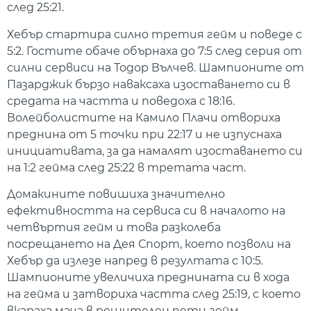
след 25:21.
Хебър стартира силно третия гейм и поведе с
5:2. Гостите обаче обърнаха до 7:5 след серия от
силни сервиси на Тодор Вълчев. Шампионите от
Пазарджик бързо наваксаха изоставането си в
средата на частта и поведоха с 18:16.
Волейболистите на Камило Плачи отвориха
преднина от 5 точки при 22:17 и не изпуснаха
инициативата, за да намалят изоставането си
на 1:2 гейма след 25:22 в третата част.
Домакините повишиха значително
ефективността на сервиса си в началото на
четвъртия гейм и това разколеба
посрещането на Дея Спорт, което позволи на
Хебър да излезе напред в резултата с 10:5.
Шампионите увеличиха преднината си в хода
на гейма и затвориха частта след 25:19, с което
вкараха мача в решителен пети гейм.