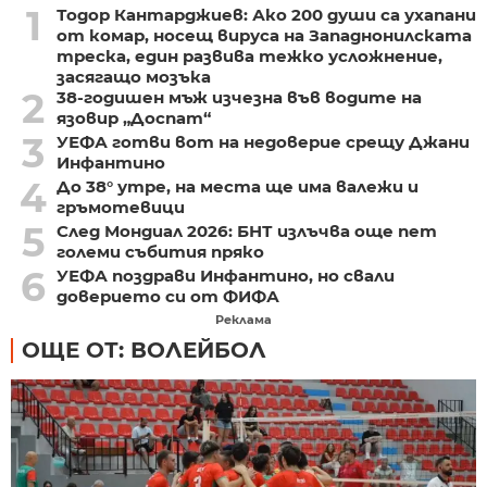
1
Тодор Кантарджиев: Ако 200 души са ухапани
от комар, носещ вируса на Западнонилската
треска, един развива тежко усложнение,
засягащо мозъка
2
38-годишен мъж изчезна във водите на
язовир „Доспат“
3
УЕФА готви вот на недоверие срещу Джани
Инфантино
4
До 38° утре, на места ще има валежи и
гръмотевици
5
След Мондиал 2026: БНТ излъчва още пет
големи събития пряко
6
УЕФА поздрави Инфантино, но свали
доверието си от ФИФА
Реклама
ОЩЕ ОТ: ВОЛЕЙБОЛ