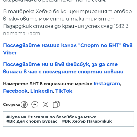
В тайбрека Хебър бе концентрираният отбор
в ключовите моменти и така тимът от
Пазарджик стигна до крайния успех след 15:12 в
петата част.
Последвайте нашия канал "Спорт по БНТ" във
Viber
Последвайте ни и във Фейсбук, за да сте
винаги в час с последните спортни новини
Instagram
Намерете БНТ в социалните мрежи:
,
Facebook
LinkedIn
TikTok
,
,
Сподели
#Купа на България по волейбол за мъже
#ВК Дея спорт Бургас
#ВК Хебър Пазарджик