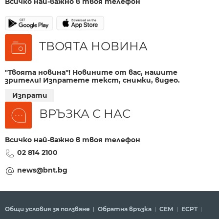
Всичко най-важно в твоя телефон
ТВОЯТА НОВИНА
"Твоята новина"! Новините от вас, нашите
зрители! Изпратете текст, снимки, видео.
Изпрати
ВРЪЗКА С НАС
Всичко най-важно в твоя телефон
02 814 2100
news@bnt.bg
Общи условия за ползване
Обратна връзка
СЕМ
ECPT