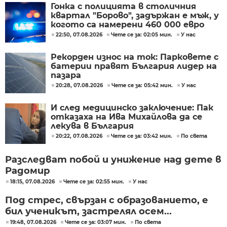
Гонка с полицията в столичния
квартал "Борово", задържан е мъж, у
когото са намерени 460 000 евро
22:50, 07.08.2026
Чете се за: 02:05 мин.
У нас
Рекорден износ на ток: Парковете с
батерии правят България лидер на
пазара
20:28, 07.08.2026
Чете се за: 05:42 мин.
У нас
И след медицинско заключение: Пак
отказаха на Ива Михайлова да се
лекува в България
20:22, 07.08.2026
Чете се за: 03:42 мин.
По света
Разследват побой и унижение над дете в
Радомир
18:15, 07.08.2026
Чете се за: 02:55 мин.
У нас
Под стрес, свързан с образованието, е
бил ученикът, застрелял осем...
19:48, 07.08.2026
Чете се за: 03:07 мин.
По света