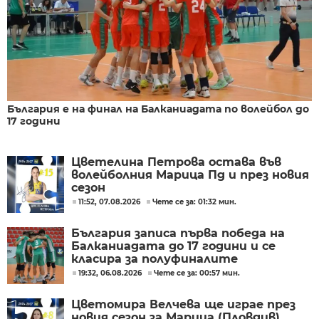
България е на финал на Балканиадата по волейбол до
17 години
Цветелина Петрова остава във
волейболния Марица Пд и през новия
сезон
11:52, 07.08.2026
Чете се за: 01:32 мин.
България записа първа победа на
Балканиадата до 17 години и се
класира за полуфиналите
19:32, 06.08.2026
Чете се за: 00:57 мин.
Цветомира Велчева ще играе през
новия сезон за Марица (Пловдив)