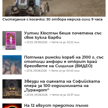
Състезание с косачки: 30 отбора мериха сили 9 часа
Уитни Хюстън беше почетена със
своя кукла Барби
23:23, 09.08.2026
Чете се за: 02:22 мин.
Потънал римски кораб на 2100 г. със
стотици амфори е открит край
бреговете на Сицилия (ВИДЕО)
23:16, 09.08.2026
Чете се за: 00:40 мин.
Звезди на сцената на Софийската
опера за 100-годишнината на
„Турандот“
20:59, 09.08.2026
Чете се за: 02:37 мин.
На 12 август предстои пълно