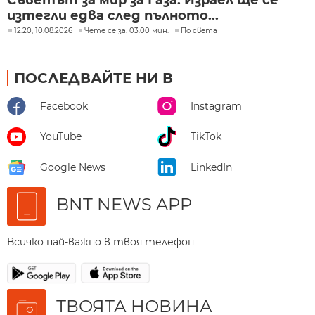
Съветът за мир за Газа: Израел ще се
изтегли едва след пълното...
12:20, 10.08.2026
Чете се за: 03:00 мин.
По света
ПОСЛЕДВАЙТЕ НИ В
Facebook
Instagram
YouTube
TikTok
Google News
LinkedIn
BNT NEWS APP
Всичко най-важно в твоя телефон
ТВОЯТА НОВИНА