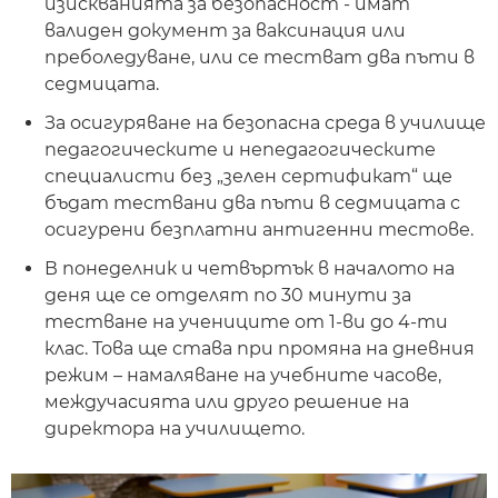
изискванията за безопасност - имат
валиден документ за ваксинация или
преболедуване, или се тестват два пъти в
седмицата.
За осигуряване на безопасна среда в училище
педагогическите и непедагогическите
специалисти без „зелен сертификат“ ще
бъдат тествани два пъти в седмицата с
осигурени безплатни антигенни тестове.
В понеделник и четвъртък в началото на
деня ще се отделят по 30 минути за
тестване на учениците от 1-ви до 4-ти
клас. Това ще става при промяна на дневния
режим – намаляване на учебните часове,
междучасията или друго решение на
директора на училището.