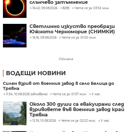
слънчево затъмнение
16:43, 09.08.2026
8285
Чете се за: 03:52 мин.
Светлинно изкуство преобрази
Южното Черноморие (СНИМКИ)
16:16, 09.08.2026
Чете се за: 01:00 мин.
Реклама
ВОДЕЩИ НОВИНИ
Силен взрив от военния завод в село Белица до
Трявна
11:34, 10.08.2026 (обновена)
Чете се за: 01:37 мин.
У нас
Около 300 души са евакуирани след
взривовете във военния завод край
Трявна
12:19, 10.08.2026
Чете се за: 02:22 мин.
У нас