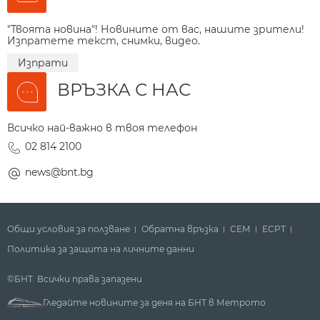
"Твоята новина"! Новините от вас, нашите зрители!
Изпратете текст, снимки, видео.
Изпрати
ВРЪЗКА С НАС
Всичко най-важно в твоя телефон
02 814 2100
news@bnt.bg
Общи условия за ползване
Обратна връзка
СЕМ
ECPT
Политика за защита на личните данни
©БНТ. Всички права запазени
Гледайте новините за деня на БНТ в Метрото