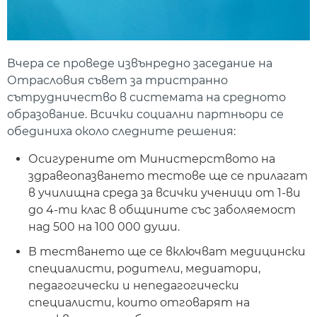
Вчера се проведе извънредно заседание на
Отрасловия съвет за тристранно
сътрудничество в системата на средното
образование. Всички социални партньори се
обединиха около следните решения:
Осигурените от Министерството на
здравеопазването тестове ще се прилагат
в училищна среда за всички ученици от 1-ви
до 4-ти клас в общините със заболяемост
над 500 на 100 000 души.
В тестването ще се включват медицински
специалисти, родители, медиатори,
педагогически и непедагогически
специалисти, които отговарят на