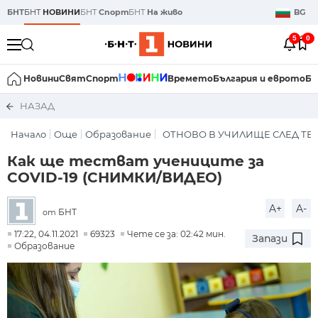
БНТ
БНТ
НОВИНИ
БНТ
Спорт
БНТ
На живо
BG
5
0
Новини
Свят
Спорт
Времето
България и еврото
Би
НАЗАД
Начало
Още
Образование
ОТНОВО В УЧИЛИЩЕ СЛЕД ТЕСТ
Как ще тестват учениците за
COVID-19 (СНИМКИ/ВИДЕО)
A+
A-
БНТ
от
17:22, 04.11.2021
69323
Чете се за: 02:42 мин.
Запази
Образование