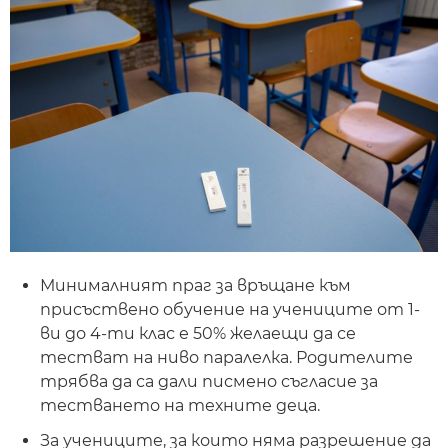
Минималният праг за връщане към
присъствено обучение на учениците от 1-
ви до 4-ти клас е 50% желаещи да се
тестват на ниво паралелка. Родителите
трябва да са дали писмено съгласие за
тестването на техните деца.
За учениците, за които няма разрешение да