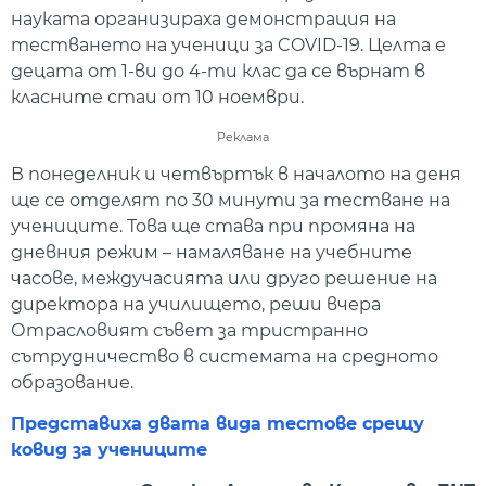
науката организираха демонстрация на
тестването на ученици за COVID-19. Целта е
децата от 1-ви до 4-ти клас да се върнат в
класните стаи от 10 ноември.
Реклама
В понеделник и четвъртък в началото на деня
ще се отделят по 30 минути за тестване на
учениците. Това ще става при промяна на
дневния режим – намаляване на учебните
часове, междучасията или друго решение на
директора на училището, реши вчера
Отрасловият съвет за тристранно
сътрудничество в системата на средното
образование.
Представиха двата вида тестове срещу
ковид за учениците