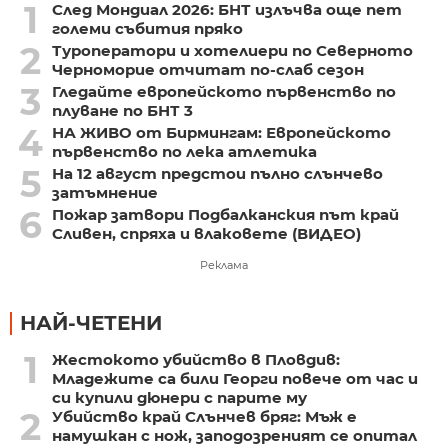
1
След Мондиал 2026: БНТ излъчва още пет
големи събития пряко
2
Туроператори и хотелиери по Северното
Черноморие отчитат по-слаб сезон
3
Гледайте европейското първенство по
плуване по БНТ 3
4
НА ЖИВО от Бирмингам: Европейското
първенство по лека атлетика
5
На 12 август предстои пълно слънчево
затъмнение
6
Пожар затвори Подбалканския път край
Сливен, спряха и влаковете (ВИДЕО)
Реклама
НАЙ-ЧЕТЕНИ
1
Жестокото убийство в Пловдив:
Младежите са били Георги повече от час и
си купили дюнери с парите му
2
Убийство край Слънчев бряг: Мъж е
намушкан с нож, заподозреният се опитал