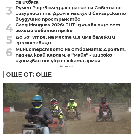
да избяга
3
Румен Радев след заседание на Съвета по
сигурността: Дрон е нахлул в българското
въздушно пространство
4
След Мондиал 2026: БНТ излъчва още пет
големи събития пряко
5
До 38° утре, на места ще има валежи и
гръмотевици
6
Министерството на отбраната: Дронът,
паднал край Кардам, е “Майя” - широко
използван от украинската армия
Реклама
ОЩЕ ОТ: ОЩЕ