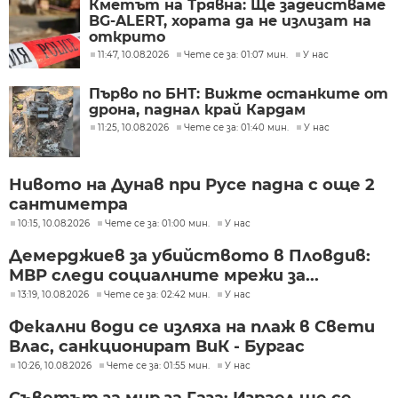
Кметът на Трявна: Ще задействаме
BG-ALERT, хората да не излизат на
открито
11:47, 10.08.2026
Чете се за: 01:07 мин.
У нас
Първо по БНТ: Вижте останките от
дрона, паднал край Кардам
11:25, 10.08.2026
Чете се за: 01:40 мин.
У нас
Нивото на Дунав при Русе падна с още 2
сантиметра
10:15, 10.08.2026
Чете се за: 01:00 мин.
У нас
Демерджиев за убийството в Пловдив:
МВР следи социалните мрежи за...
13:19, 10.08.2026
Чете се за: 02:42 мин.
У нас
Фекални води се изляха на плаж в Свети
Влас, санкционират ВиК - Бургас
10:26, 10.08.2026
Чете се за: 01:55 мин.
У нас