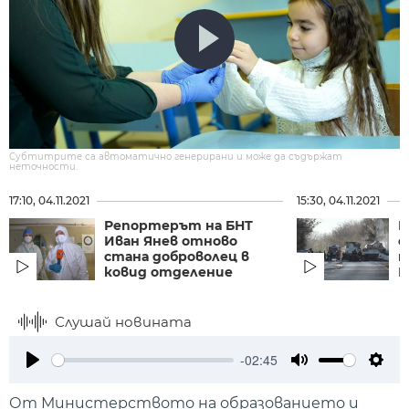
Субтитрите са автоматично генерирани и може да съдържат
неточности.
17:10, 04.11.2021
15:30, 04.11.2021
Репортерът на БНТ
Ц
Иван Янев отново
с
стана доброволец в
н
ковид отделение
В
Слушай новината
-02:45
Play
Mute
Setti
От Министерството на образованието и