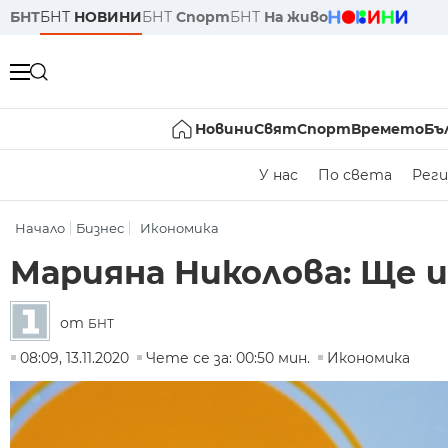
БНТ
БНТ
НОВИНИ
БНТ
Спорт
БНТ
На живо
Новини
Свят
Спорт
Времето
Бъ
У нас
По света
Реги
Начало
Бизнес
Икономика
Марияна Николова: Ще и
от
БНТ
08:09, 13.11.2020
Чете се за: 00:50 мин.
Икономика