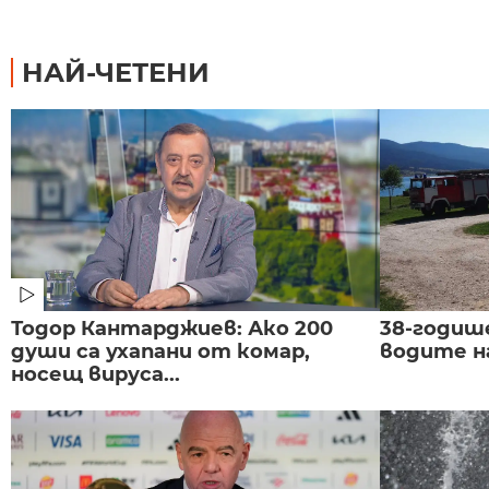
НАЙ-ЧЕТЕНИ
Тодор Кантарджиев: Ако 200
38-годиш
души са ухапани от комар,
водите н
носещ вируса...