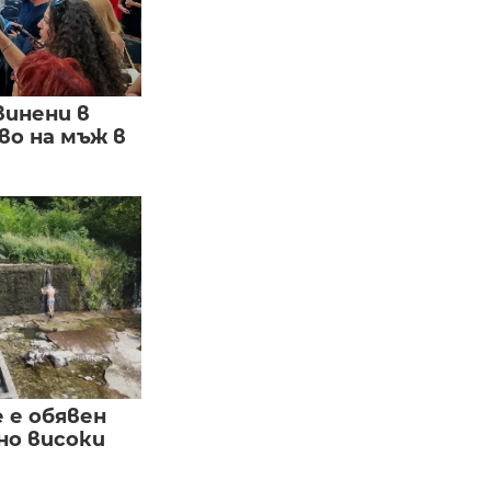
винени в
о на мъж в
е е обявен
но високи