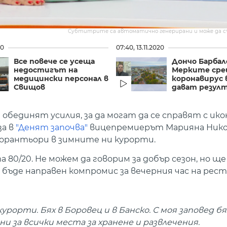
Субтитрите са автоматично генерирани и може да 
20
07:40, 13.11.2020
Все повече се усеща
Дончо Барбал
недостигът на
Мерките ср
медицински персонал в
коронавирус 
Свищов
дават резул
бединят усилия, за да могат да се справят с ик
за в
"Денят започва"
вицепремиерът Марияна Нико
орантьори в зимните ни курорти.
 80/20. Не можем да говорим за добър сезон, но ще
 бъде направен компромис за вечерния час на ре
рорти. Бях в Боровец и в Банско. С моя заповед бя
и за всички места за хранене и развлечения.