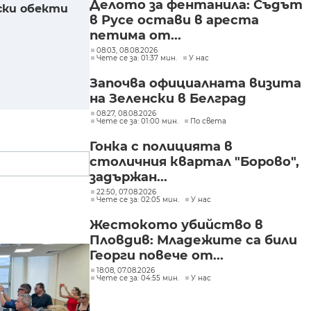
Делото за фентанила: Съдът
ски обекти
в Русе остави в ареста
петима от...
08:03, 08.08.2026
Чете се за: 01:37 мин.
У нас
Започва официалната визита
на Зеленски в Белград
08:27, 08.08.2026
Чете се за: 01:00 мин.
По света
Гонка с полицията в
столичния квартал "Борово",
задържан...
22:50, 07.08.2026
Чете се за: 02:05 мин.
У нас
Жестокото убийство в
Пловдив: Младежите са били
Георги повече от...
18:08, 07.08.2026
Чете се за: 04:55 мин.
У нас