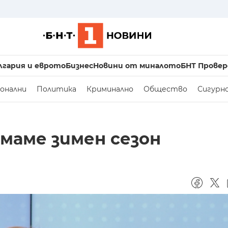
лгария и еврото
Бизнес
Новини от миналото
БНТ Провер
онални
Политика
Криминално
Общество
Сигурн
маме зимен сезон