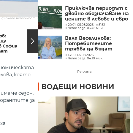
Приключва периодът с
двойно обозначаване на
цените в левове и евро
съдържат неточности.
20:01, 05.08.2026
5152
07:30, 13.11.2020
07:20,
Чете се за: 03:45 мин.
ов:
Нараства броят на
Валя Веселинова:
ещу
училищата в Бургас,
Потребителите
в София
които учат онлайн
трябва да бъдат
тат
разумни, да не се
13:00, 05.08.2026
Чете се за: 04:10 мин.
подлъгват по ниската
цена
ономическата
Реклама
лова, която
ВОДЕЩИ НОВИНИ
 имаме сезон,
сторантите за
ха