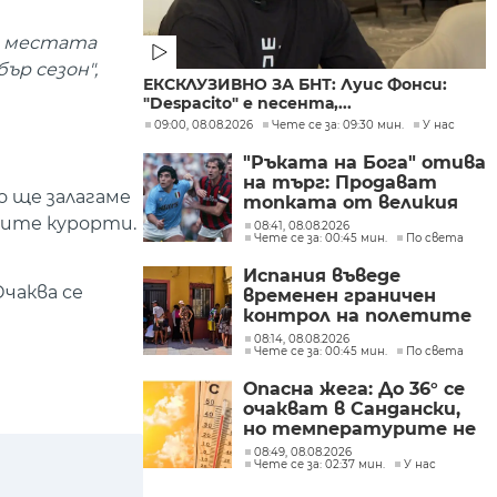
а местата
ър сезон",
ЕКСКЛУЗИВНО ЗА БНТ: Луис Фонси:
"Despacito" е песента,...
09:00, 08.08.2026
Чете се за: 09:30 мин.
У нас
"Ръката на Бога" отива
на търг: Продават
о ще залагаме
топката от великия
гол на Марадона
шите курорти.
08:41, 08.08.2026
Чете се за: 00:45 мин.
По света
Испания въведе
чаква се
временен граничен
контрол на полетите
и корабите
08:14, 08.08.2026
Чете се за: 00:45 мин.
По света
пристигащи от
Италия
Опасна жега: До 36° се
очакват в Сандански,
но температурите не
са рекордни
08:49, 08.08.2026
Чете се за: 02:37 мин.
У нас