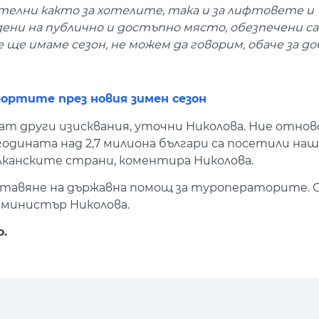
елни както за хотелите, така и за лифтовете и
дени на публично и достъпно място, обезпечени с
ще имаме сезон, не можем да говорим, обаче за доб
рортите през новия зимен сезон
т други изисквания, уточни Николова. Ние отнов
годината над 2,7 милиона българи са посетили на
алканските страни, коментира Николова.
ставяне на държавна помощ за туроператорите. О
е министър Николова.
о.