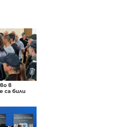
во в
 са били