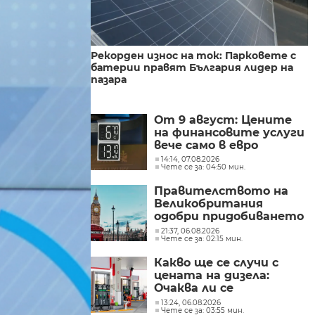
Рекорден износ на ток: Парковете с
батерии правят България лидер на
пазара
От 9 август: Цените
на финансовите услуги
вече само в евро
14:14, 07.08.2026
Чете се за: 04:50 мин.
Правителството на
Великобритания
одобри придобиването
на „Уорнър Брос
21:37, 06.08.2026
Чете се за: 02:15 мин.
Дискавъри“ от
„Парамаунт“ за 110
Какво ще се случи с
млрд. долара
цената на дизела:
Очаква ли се
поевтиняване или нов
13:24, 06.08.2026
Чете се за: 03:55 мин.
ръст?