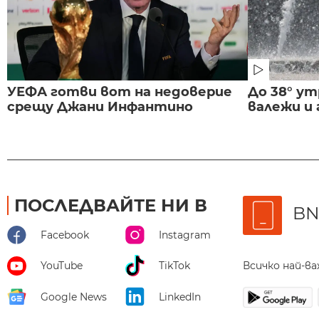
УЕФА готви вот на недоверие
До 38° ут
срещу Джани Инфантино
валежи и
ПОСЛЕДВАЙТЕ НИ В
BN
Facebook
Instagram
Всичко най-в
YouTube
TikTok
Google News
LinkedIn