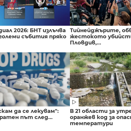
иал 2026: БНТ излъчва
Тийнейджърите, об
големи събития пряко
жестокото убийств
Пловдив,...
скам да се лекувам":
В 21 области за утр
ратен път след...
оранжев код за опас
температури