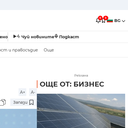
0
0
BG
ено
Чуй новините
Подкаст
ост и правосъдие
Още
Реклама
ОЩЕ ОТ: БИЗНЕС
A+
A-
Запази