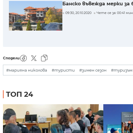
Банско въвежда мерки за
09:30, 20.10.2020
Чете се за: 00:41 мин
Сподели
#марияна николова
#туристи
#зимен сезон
#туризъм
ТОП 24