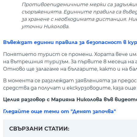
Противоепидемичните мерки са задължит
съоръженията. Единните правила са въве
за хранене с необходимата дистанция. Ние 
уточни Николова.
Въвеждат единни правила за безопасност в ку
Понятието турист се промени. Хората вече има
на вътрешния туризъм. За първите 8 месеца на 
Отново ще залагаме на българите, както и на б
В момента се разглеждат заявленията за предо
средства да получат и екскурзоводите, каза ощ
Целия разговор с Марияна Николова във видеот
Гледайте още теми от "Денят започва"
СВЪРЗАНИ СТАТИИ: