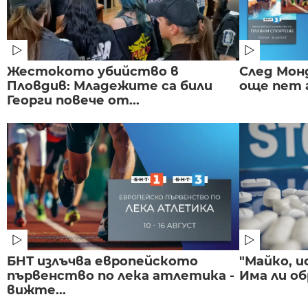
Жестокото убийство в
След Монд
Пловдив: Младежите са били
още пет 
Георги повече от...
БНТ излъчва европейското
"Майко, и
първенство по лека атлетика -
Има ли об
вижте...