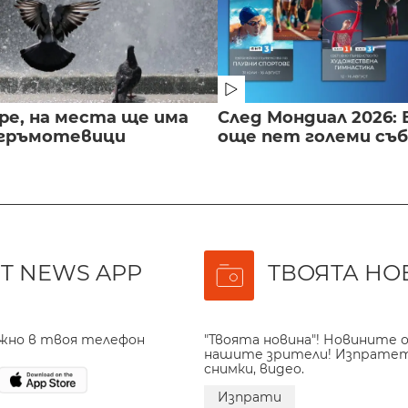
ре, на места ще има
След Мондиал 2026: 
 гръмотевици
още пет големи съ
T NEWS APP
ТВОЯТА НО
ажно в твоя телефон
"Твоята новина"! Новините о
нашите зрители! Изпрате
снимки, видео.
Изпрати