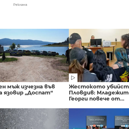
Реклама
ен мъж изчезна във
Жестокото убийст
а язовир „Доспат“
Пловдив: Младежите
Георги повече от...