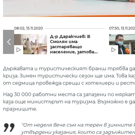
08:02, 13.11.2020
07:50, 13.11.20
Д-р Даракчиев: В
Смолян има
застаряващо
население, затова...
Държавата и туристическият бранш трябва да о
криза. Зимен туристически сезон ще има. Това ка
от седмица провежда срещи с хотелиери и рест
Над 30 000 работни места са запазени по мярката
каза още министърът на туризма. Възможно е да
празниците.
"От неделя вече съм на терен в зимните ку
утвърдени указания, които са задължителн