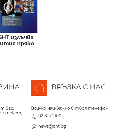
БНТ излъчва
бития пряко
ВИНА
ВРЪЗКА С НАС
т вас,
Всичко най-важно в твоя телефон
те текст,
02 814 2100
news@bnt.bg