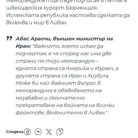
Меморандумът ще бъде подписан в петък в
швейцарския курорт Бюргенщок.
Ислямската република настоява сделката да
включва и мир в Ливан.
Абас Арагчи, външен министър на
Иран:
"Важното, което искам да
подчертая, е че според нас има две
страни по този меморандум –
едната страна са Америка и Израел, а
другата страна са Иран и Хизбула.
Може би най-важният въпрос в
меморандума е обявяването на
незабавно и окончателно
прекратяване на войната на всички
фронтове, включително в Ливан."
Сподели