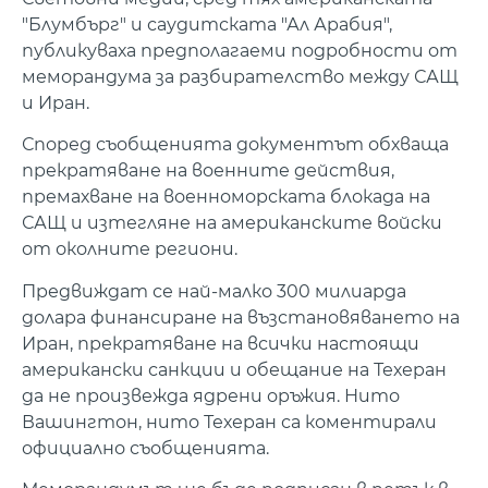
"Блумбърг" и саудитската "Ал Арабия",
публикуваха предполагаеми подробности от
меморандума за разбирателство между САЩ
и Иран.
Според съобщенията документът обхваща
прекратяване на военните действия,
премахване на военноморската блокада на
САЩ и изтегляне на американските войски
от околните региони.
Предвиждат се най-малко 300 милиарда
долара финансиране на възстановяването на
Иран, прекратяване на всички настоящи
американски санкции и обещание на Техеран
да не произвежда ядрени оръжия. Нито
Вашингтон, нито Техеран са коментирали
официално съобщенията.