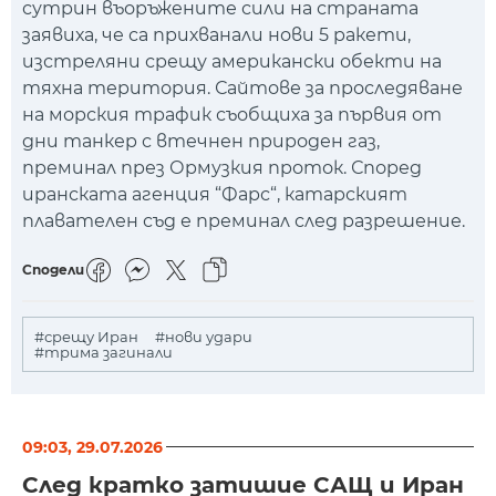
сутрин въоръжените сили на страната
заявиха, че са прихванали нови 5 ракети,
изстреляни срещу американски обекти на
тяхна територия. Сайтове за проследяване
на морския трафик съобщиха за първия от
дни танкер с втечнен природен газ,
преминал през Ормузкия проток. Според
иранската агенция “Фарс“, катарският
плавателен съд е преминал след разрешение.
Сподели
#срещу Иран
#нови удари
#трима загинали
09:03, 29.07.2026
След кратко затишие САЩ и Иран