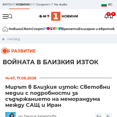
БНТ
БНТ
НОВИНИ
БНТ
Спорт
БНТ
На живо
BG
3
0
Новини
Свят
Спорт
Времето
България и еврото
Би
НАЗАД
В РАЗВИТИЕ
ВОЙНАТА В БЛИЗКИЯ ИЗТОК
14:47, 17.06.2026
Мирът в Близкия изток: Световни
медии с подробности за
съдържанието на меморандума
между САЩ и Иран
Емилия Запартова
A+
A-
от