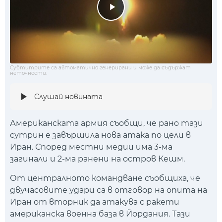
Субтитрите са автоматично генерирани и може да съдържат
неточности.
Слушай новината
Американската армия съобщи, че рано тази
сутрин е завършила нова атака по цели в
Иран. Според местни медии има 3-ма
загинали и 2-ма ранени на остров Кешм.
От централното командване съобщиха, че
двучасовите удари са в отговор на опита на
Иран от вторник да атакува с ракети
американска военна база в Йордания. Тази