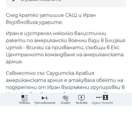
След кратко затишие САЩ и Иран
възобновиха ударите.
Иран е изстрелял няколко балистични
ракети по американски военни бази в Близкия
изток - всички са прихванати, съобщи в Екс
Централното командване на американската
армия.
Съвместно със Саудитска Арабия
американската армия е атакувала обекти на
подкрепяни от Иран въоръжени групировки в
Ирак. Съобщава се за убити и ранени. Техеран
обяви, че ударил и спрял три петролни
Аудио: На живо
Новини
Чуй новините
Спорт
На живо
танкера в Ормузкия проток.
Абонирай ме за най-важните новини?
Сподели
ДА
НЕ