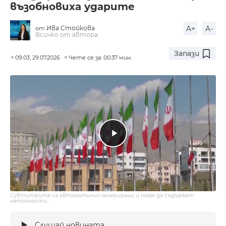
възобновиха ударите
Ива Стойкова
A+
A-
от
Всичко от автора
Запази
09:03, 29.07.2026
Чете се за: 00:37 мин.
Субтитрите са автоматично генерирани и може да съдържат
неточности.
Слушай новината