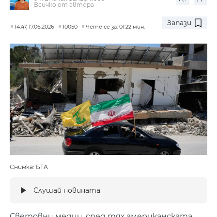
Всичко от автора
Запази
14:47, 17.06.2026
10050
Чете се за: 01:22 мин.
Снимка: БТА
Слушай новината
Световни медии, сред тях американската