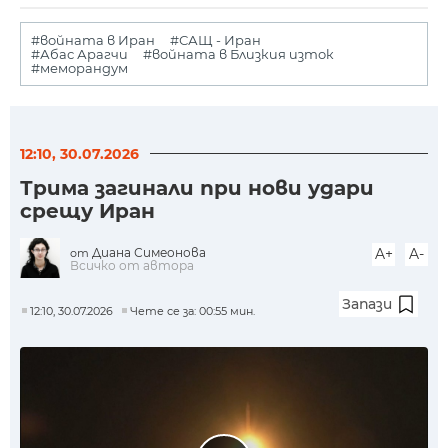
#войната в Иран
#САЩ - Иран
#Абас Арагчи
#войната в Близкия изток
#меморандум
12:10, 30.07.2026
Трима загинали при нови удари
срещу Иран
Диана Симеонова
A+
A-
от
Всичко от автора
Запази
12:10, 30.07.2026
Чете се за: 00:55 мин.