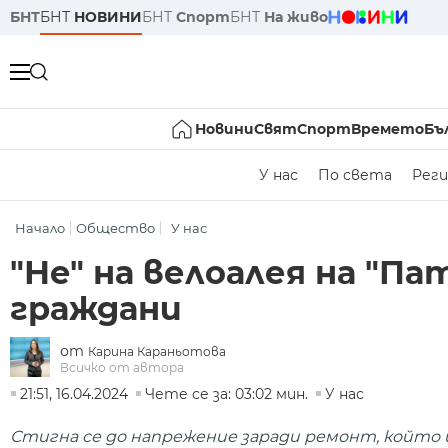
БНТ
БНТ
НОВИНИ
БНТ
Спорт
БНТ
На живо
Новини
Свят
Спорт
Времето
Бъ
У нас
По света
Реги
Начало
Общество
У нас
"Не" на велоалея на "П
граждани
от
Карина Караньотова
Всичко от автора
21:51, 16.04.2024
Чете се за: 03:02 мин.
У нас
Стигна се до напрежение заради ремонт, който