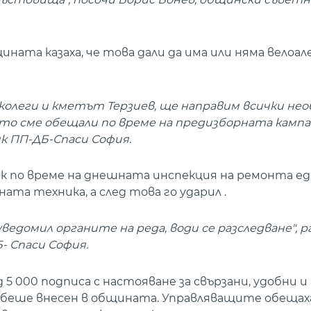
ата казаха, че това дали да има или няма велоале
 колеги и кметът Терзиев, ще направим всички не
кто сме обещали по време на предизборната кампа
к ПП-ДБ-Спаси София.
к по време на днешната инспекция на ремонта е
а техника, а след това го ударил .
ведомил органите на реда, води се разследване", р
- Спаси София.
5 000 подписа с настояване за свързани, удобни и
 беше внесен в общината. Управляващите обещаха