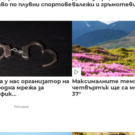
во по плувни спортове
валежи и гръмотев
 у нас организатор на
Максималните тем
одна мрежа за
четвъртък ще са ме
ик...
37°
Реклама