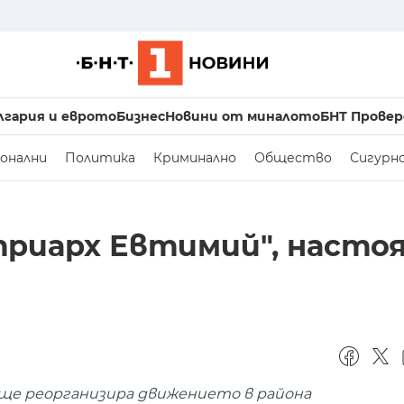
лгария и еврото
Бизнес
Новини от миналото
БНТ Провер
онални
Политика
Криминално
Общество
Сигурн
атриарх Евтимий", насто
 ще реорганизира движението в района