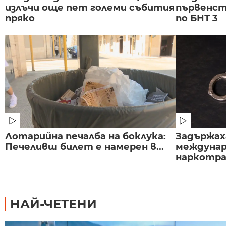
излъчи още пет големи събития
първенст
пряко
по БНТ 3
Лотарийна печалба на боклука:
Задържаха
Печеливш билет е намерен в...
междунар
наркотраф
НАЙ-ЧЕТЕНИ