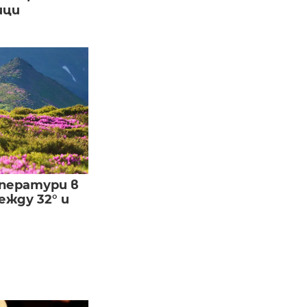
ици
ператури в
жду 32° и