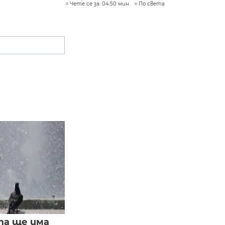
Чете се за: 04:50 мин.
По света
та ще има