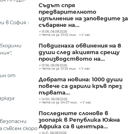
Съдът спря
предварителното
изпълнение на заповедите за
и в София -
събаряне на...
15:06, 06.08.2026
Чете се за: 01:02 мин.
У нас
Повдигнаха обвинения на 8
обходими
души след акцията срещу
ния",
производството на...
10:56, 06.08.2026
Чете се за: 01:55 мин.
У нас
дин от
Добрата новина: 1000 души
повече са дарили кръв през
първата...
азказа
14:50, 06.08.2026
Чете се за: 04:07 мин.
У нас
Последните слонове в
зоопарк в Република Южна
 безопасни
Африка са в центъра...
 съвсем скоро
14:21, 06.08.2026