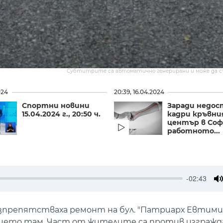
Субтитрите са автоматично генерирани и може да 
024
20:39, 16.04.2024
Спортни новини
Заради недос
15.04.2024 г., 20:50 ч.
кадри кръвн
център в Соф
работното...
-02:43
M
зпрепятстваха ремонт на бул. "Патриарх Евтимий
ието там. Част от жителите са против изгражд