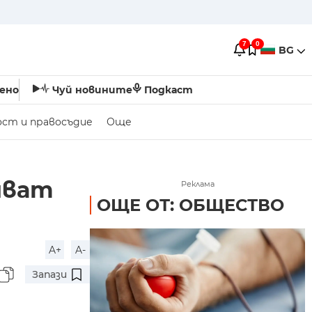
7
0
BG
ено
Чуй новините
Подкаст
ост и правосъдие
Още
яват
Реклама
ОЩЕ ОТ: ОБЩЕСТВО
A+
A-
Запази