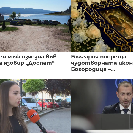
ен мъж изчезна във
България посреща
а язовир „Доспат“
чудотворната икон
Богородица –...