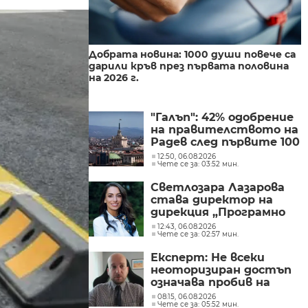
Добрата новина: 1000 души повече са
дарили кръв през първата половина
на 2026 г.
"Галъп": 42% одобрение
на правителството на
Радев след първите 100
дни управление
12:50, 06.08.2026
Чете се за: 03:52 мин.
Светлозара Лазарова
става директор на
дирекция „Програмно
съдържание“ в БНТ
12:43, 06.08.2026
Чете се за: 02:57 мин.
Експерт: Не всеки
неоторизиран достъп
означава пробив на
данни, но показва
08:15, 06.08.2026
Чете се за: 05:52 мин.
сериозни пропуски в