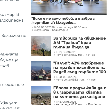
 шамар. В
"Било е не само побой, а и гавра с
елосипедна
жертвата": Младежи...
14:56, 06.08.2026
Чете се за: 06:00 мин.
Сигурност и правосъдие
велоалея по
Затвориха за движение
АМ "Тракия" край
пътния възел за
Велинград заради
15:29, 06.08.2026
еменната
Чете се за: 01:37 мин.
У нас
пожар
а, че ще
"Галъп": 42% одобрение
анов,
на правителството на
Радев след първите 100
дни управление
12:50, 06.08.2026
Чете се за: 03:52 мин.
У нас
ът още не е
Европа продължава да е
в изгарящата хватка
на лятото, захлаждане
се очаква в края на
11:46, 06.08.2026
обхващат
Чете се за: 02:15 мин.
По света
седмицата
ик ПП-ДБ-