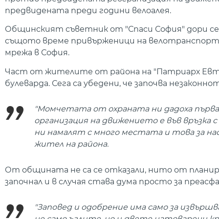
предвидената преди години велоалея.
Общинският съветник от "Спаси София" дори се
същото време привърженици на велотранспорта в
мрежа в София.
Част от жителите от района на "Патриарх Евти
булеварда. Сега са убедени, че започва незаконно
"Момчетата от охраната ни дадоха първа 
организация на движението е във връзка с
ни намалят с много местата и това за нас
жител на района.
От общината не са се отказали, нито от плани
започнал и в случая става дума просто за преасф
"Заповед и одобрение има само за извърш
не само ъглите, но и двете натоварени к