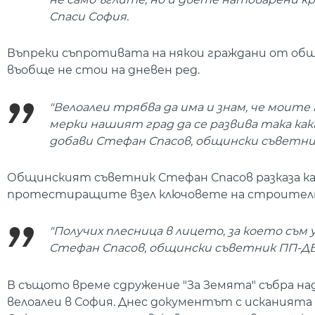
Спаси София.
Въпреки съпротивата на някои граждани от общин
въобще не стои на дневен ред.
"Велоалеи трябва да има и знам, че моите
мерки нашият град да се развива така ка
добави Стефан Спасов, общински съветни
Общинският съветник Стефан Спасов разказа ка
протестиращите взел ключовете на строителнат
"Получих плесница в лицето, за което съм у
Стефан Спасов, общински съветник ПП-ДБ
В същото време сдружение "За Земята" събра над 
велоалеи в София. Днес документът с исканията