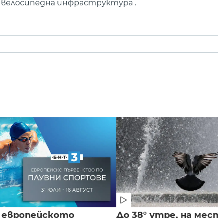
ка велосипедна инфраструктура .
 европейското
До 38° утре, на мес