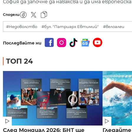
София да започне да наваксва и да има европейс
Сподели
#Недоволство
#бул. "Патриарх Евтимий"
#велоалеи
Последвайте ни
ТОП 24
След Мондиал 2026: БНТ ще
Гледайте