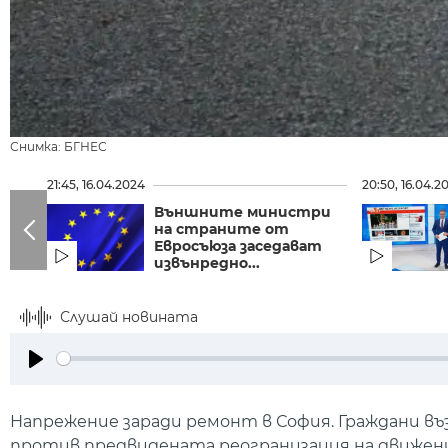
Снимка: БГНЕС
21:45, 16.04.2024
20:50, 16.04.2
Външните министри
на страните от
Евросъюза заседават
извънредно...
Слушай новината
Play
Напрежение заради ремонт в София. Граждани въ
против предвидената реогранизация на движен