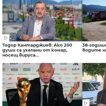
Тодор Кантарджиев: Ако 200
38-годиш
души са ухапани от комар,
водите н
носещ вируса...