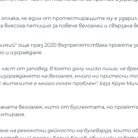
 оплака, че един от протестиращите му е ударил
несоха петиция за повече велоалеи и свързана в
мий" още през 2020 възпрепятстваха проекта за 
то и изграждане.
част от заповед, в която долу ниско пише, че вр
 изграждането на велоалея, много ни притесни тов
 жителите е много голям проблем", каза Крум Мил
раната велоалея, нито от буслентата, но проект
алтиране.
ване на ремонтни дейности на булеварда, които 
ръстовища", посочи Борис Бонев, общински съветн