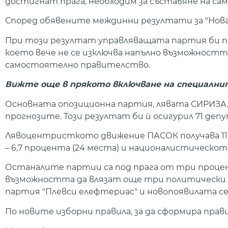
достигнат прага, необходим за съставяне на с
Според обявените междинни резултати за "Нова 
При този резултат управляващата партия би пол
което вече не се изключва напълно възможностт
самостоятелно правителство.
Вижте още в прякото включване на специални
Основната опозиционна партия, лявата СИРИЗА, 
прогнозите. Този резултат би ѝ осигурил 71 деп
Лявоцентристкото движение ПАСОК получава 11,9
– 6,7 процента (24 места) и националистическото
Останалите партии са под прага от три процен
възможността да влязат още три политически 
партия "Плевси елефтериас" и новопоявилата се
По новите изборни правила, за да сформира прав