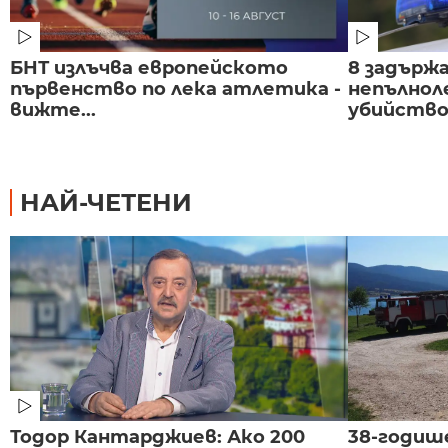
БНТ излъчва европейското
8 задържа
първенство по лека атлетика -
непълнол
вижте...
убийство 
НАЙ-ЧЕТЕНИ
Тодор Кантарджиев: Ако 200
38-годиш