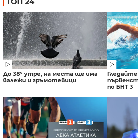
ТОП 24
До 38° утре, на места ще има
Гледайте
валежи и гръмотевици
първенст
по БНТ 3