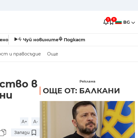
1
0
BG
ено
Чуй новините
Подкаст
ост и правосъдие
Още
нство в
Реклама
ОЩЕ ОТ: БАЛКАНИ
ни
A+
A-
Запази