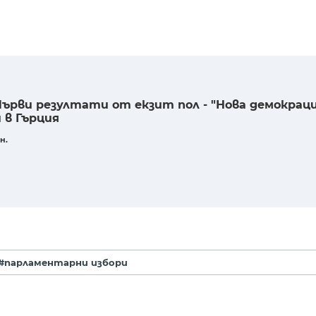
рви резултати от екзит пол - "Нова демокраци
 в Гърция
н.
#парламентарни избори