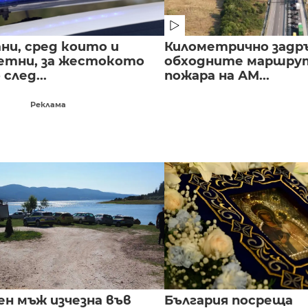
ни, сред които и
Километрично задр
етни, за жестокото
обходните маршрут
след...
пожара на АМ...
Реклама
ен мъж изчезна във
България посреща