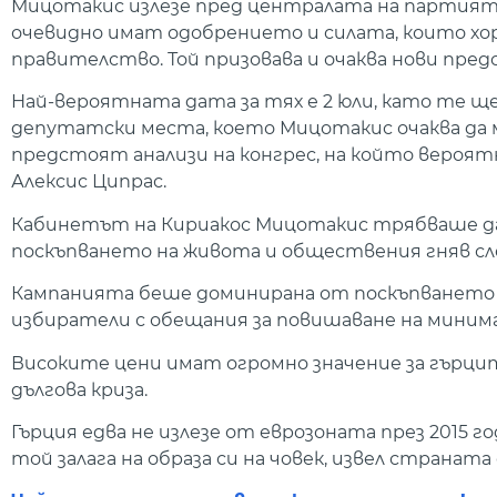
Мицотакис излезе пред централата на партията, з
очевидно имат одобрението и силата, които хо
правителство. Той призовава и очаква нови пред
Най-вероятната дата за тях е 2 юли, като те щ
депутатски места, което Мицотакис очаква да 
предстоят анализи на конгрес, на който вероя
Алексис Ципрас.
Кабинетът на Кириакос Мицотакис трябваше да с
поскъпването на живота и обществения гняв сл
Кампанията беше доминирана от поскъпването 
избиратели с обещания за повишаване на миним
Високите цени имат огромно значение за гърцит
дългова криза.
Гърция едва не излезе от еврозоната през 2015 г
той залага на образа си на човек, извел страната