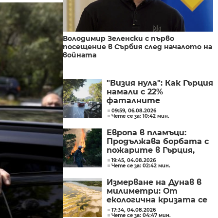
Володимир Зеленски с първо
посещение в Сърбия след началото на
войната
"Визия нула": Как Гърция
намали с 22%
фаталните
катастрофи по
09:59, 06.08.2026
Чете се за: 10:42 мин.
пътищата в страната
Европа в пламъци:
Продължава борбата с
пожарите в Гърция,
Испания и Нидерландия
19:45, 04.08.2026
Чете се за: 02:42 мин.
Измерване на Дунав в
милиметри: От
екологична кризата се
превръща в
17:34, 04.08.2026
Чете се за: 04:47 мин.
икономическа