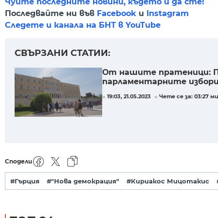
Чуйте последните новини, където и да сте!
Последвайте ни във
Facebook
и
Instagram
Следете и канала на БНТ в YouTube
СВЪРЗАНИ СТАТИИ:
От нашите пратеници: Пъ
парламентарните избори
19:03, 21.05.2023
Чете се за: 03:27 ми
Сподели
#Гърция
#"Нова демокрация"
#Кириакос Мицотакис