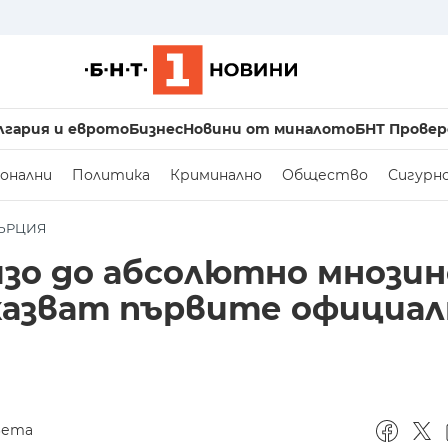
лгария и еврото
Бизнес
Новини от миналото
БНТ Провер
онални
Политика
Криминално
Общество
Сигурн
ГЪРЦИЯ
изо до абсолютно мнози
казват първите официал
вета