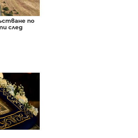
ъстване по
и след