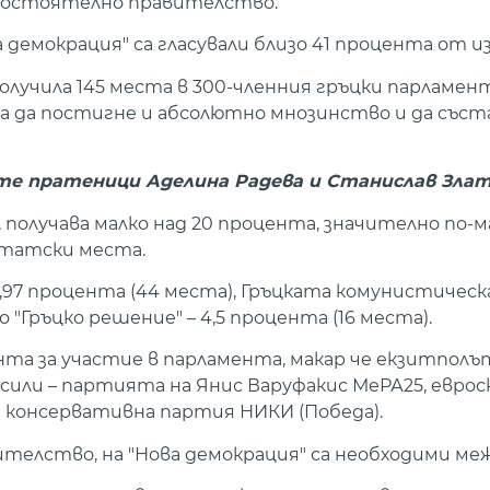
амостоятелно правителство.
демокрация" са гласували близо 41 процента от 
учила 145 места в 300-членния гръцки парламент
а да постигне и абсолютно мнозинство и да съст
те пратеници Аделина Радева и Станислав Злат
получава малко над 20 процента, значително по-м
утатски места.
7 процента (44 места), Гръцката комунистическа
 "Гръцко решение" – 4,5 процента (16 места).
та за участие в парламента, макар че екзитполъ
сили – партията на Янис Варуфакис МеРА25, евр
 консервативна партия НИКИ (Победа).
ителство, на "Нова демокрация" са необходими меж