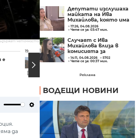
Депутати изслушаха
майката на Ива
Михайлова, която има
забрана да се лекува у
17:26, 04.08.2026
Чете се за: 03:47 мин.
нас
Случаят с Ива
съдържат неточности.
Михайлова влиза в
комисията за
19:03, 21.05.2023
18:43, 21
българите в чужбина
14:11, 04.08.2026
5702
 е
От нашите
Чете се за: 00:37 мин.
пратеници: Първи
резултати от екзит
пол - "Нова...
Реклама
ВОДЕЩИ НОВИНИ
ute
Settings
рция.
яма да