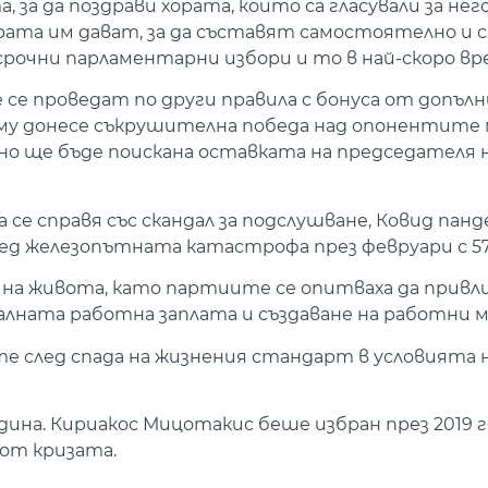
а да поздрави хората, които са гласували за него 
рата им дават, за да съставят самостоятелно и 
срочни парламентарни избори и то в най-скоро вр
е се проведат по други правила с бонуса от допъ
му донесе съкрушителна победа над опонентите 
тно ще бъде поискана оставката на председателя
е справя със скандал за подслушване, Ковид пан
ед железопътната катастрофа през февруари с 5
на живота, като партиите се опитваха да привл
алната работна заплата и създаване на работни 
е след спада на жизнения стандарт в условията 
одина. Кириакос Мицотакис беше избран през 2019 г
 от кризата.