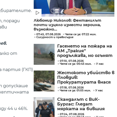
избирателите.
Любомир Николов: Фентанилът
, поради
почти изцяло измести хероина,
ави
възможно...
07:45, 07.08.2026
Чете се за: 07:22 мин.
Сигурност и правосъдие
ев.
Гасенето на пожара на
АМ „Тракия“
алко от
продължава, но огънят
е локализиран
07:10, 07.08.2026
Чете се за: 00:45 мин.
У нас
 партия (ГКП)
Жестокото убийство в
Пловдив:
Прокуратурата внася
т допускаше
искане „задържане под
07:18, 07.08.2026
Чете се за: 01:05 мин.
У нас
стража“
оскептичната
Скандалът с ВиК-
Бургас: Гледат
ду 44 и 46%.
мярката на бившия
директор
07:24, 07.08.2026