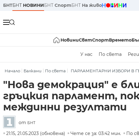
БНТ
БНТ
НОВИНИ
БНТ
Спорт
БНТ
На живо
Новини
Свят
Спорт
Времето
Бъ
У нас
По света
Реги
Начало
Балкани
По света
ПАРЛАМЕНТАРНИ ИЗБОРИ В 
"Нова демокрация" е бл
гръцкия парламент, по
междинни резултати
от
БНТ
21:15, 21.05.2023 (обновена)
Чете се за: 03:42 мин.
По с