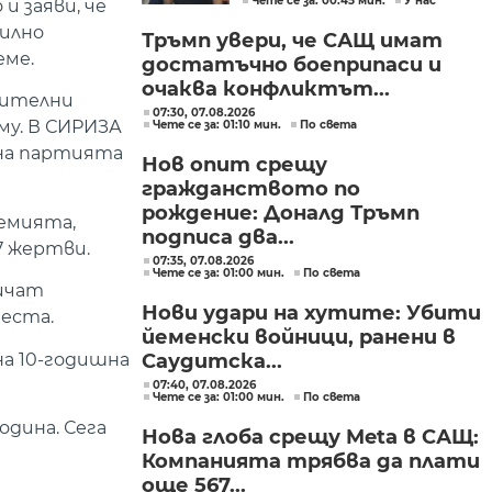
Чете се за: 00:45 мин.
У нас
и заяви, че
силно
Тръмп увери, че САЩ имат
еме.
достатъчно боеприпаси и
очаква конфликтът...
лнителни
07:30, 07.08.2026
му. В СИРИЗА
Чете се за: 01:10 мин.
По света
 на партията
Нов опит срещу
гражданството по
рождение: Доналд Тръмп
демията,
подписа два...
7 жертви.
07:35, 07.08.2026
Чете се за: 01:00 мин.
По света
ичат
Нови удари на хутите: Убити
места.
йеменски войници, ранени в
на 10-годишна
Саудитска...
07:40, 07.08.2026
Чете се за: 01:00 мин.
По света
одина. Сега
Нова глоба срещу Meta в САЩ:
Компанията трябва да плати
още 567...