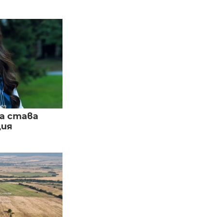
а става
ция