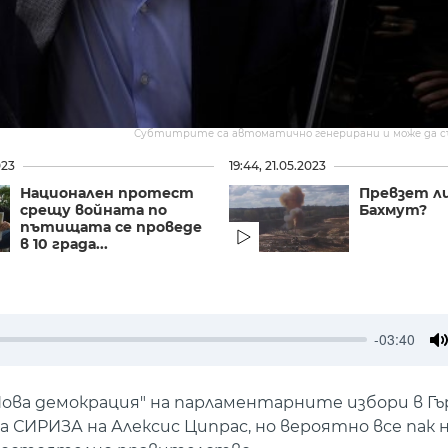
Субтитрите са автоматично генерирани и може да 
023
19:44, 21.05.2023
Национален протест
Превзет ли
срещу войната по
Бахмут?
пътищата се проведе
в 10 града...
-03:40
M
ова демокрация" на парламентарните избори в Гъ
ИРИЗА на Алексис Ципрас, но вероятно все пак н