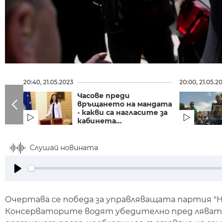
20:40, 21.05.2023
20:00, 21.05.2
Часове преди
връщането на мандата
- какви са нагласите за
кабинета...
Слушай новината
Play
Очертава се победа за управляващата партия "Н
Консерваторите водят убедително пред лявата С