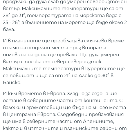
продължи да духа слаб до умерен североизточен
вятър. Максималните температури ще са от
28° до 31°, температурата на морската вода е
25 - 26°, а вълнението на морето ще бъде около 2
бала.
И в планините ще преобладава слънчево време
и само на отделни места през втората
половина на деня ще превали. Ще духа умерен
вятър с посока от север-североизток.
Максималните температури в курортите ще
се повишат и ще са от 21° на Алеко до 30° в
Банско.
И към времето в Европа. Хладно за сезона ще
остане в северните части от континента. С
валежи и гръмотевици ще бъде на много места
в Централна Европа. Следобедни превалявания
ще има в северните части от Апенините,
както и в източните и планинските райони от