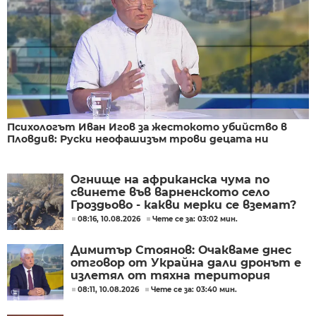
Психологът Иван Игов за жестокото убийство в
Пловдив: Руски неофашизъм трови децата ни
Огнище на африканска чума по
свинете във варненското село
Гроздьово - какви мерки се вземат?
08:16, 10.08.2026
Чете се за: 03:02 мин.
Димитър Стоянов: Очакваме днес
отговор от Украйна дали дронът е
излетял от тяхна територия
08:11, 10.08.2026
Чете се за: 03:40 мин.