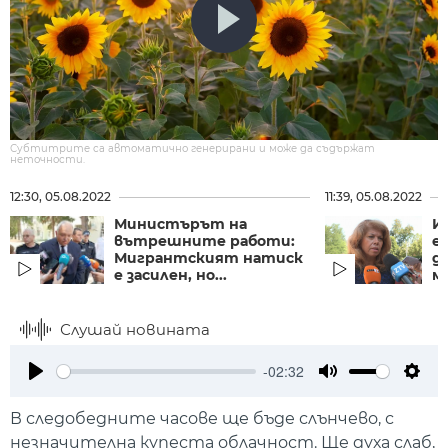
Субтитрите са автоматично генерирани и може да съдържат
неточности.
12:30, 05.08.2022
11:39, 05.08.2022
Министърът на
И
вътрешните работи:
е
Мигрантският натиск
д
е засилен, но...
ме
Слушай новината
-02:32
Play
Mute
Setti
В следобедните часове ще бъде слънчево, с
незначителна купеста облачност. Ще духа слаб,