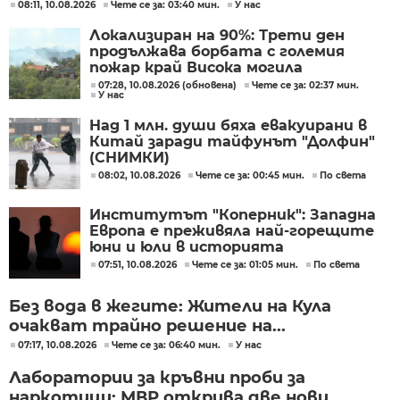
08:11, 10.08.2026
Чете се за: 03:40 мин.
У нас
Локализиран на 90%: Трети ден
продължава борбата с големия
пожар край Висока могила
07:28, 10.08.2026 (обновена)
Чете се за: 02:37 мин.
У нас
Над 1 млн. души бяха евакуирани в
Китай заради тайфунът "Долфин"
(СНИМКИ)
08:02, 10.08.2026
Чете се за: 00:45 мин.
По света
Институтът "Коперник": Западна
Европа е преживяла най-горещите
юни и юли в историята
07:51, 10.08.2026
Чете се за: 01:05 мин.
По света
Без вода в жегите: Жители на Кула
очакват трайно решение на...
07:17, 10.08.2026
Чете се за: 06:40 мин.
У нас
Лаборатории за кръвни проби за
наркотици: МВР открива две нови...