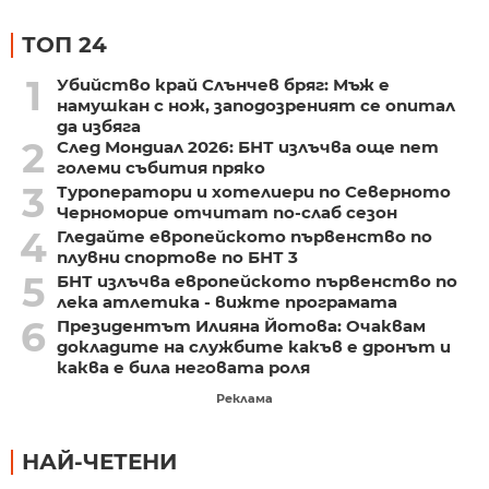
ТОП 24
1
Убийство край Слънчев бряг: Мъж е
намушкан с нож, заподозреният се опитал
да избяга
2
След Мондиал 2026: БНТ излъчва още пет
големи събития пряко
3
Туроператори и хотелиери по Северното
Черноморие отчитат по-слаб сезон
4
Гледайте европейското първенство по
плувни спортове по БНТ 3
5
БНТ излъчва европейското първенство по
лека атлетика - вижте програмата
6
Президентът Илияна Йотова: Очаквам
докладите на службите какъв е дронът и
каква е била неговата роля
Реклама
НАЙ-ЧЕТЕНИ