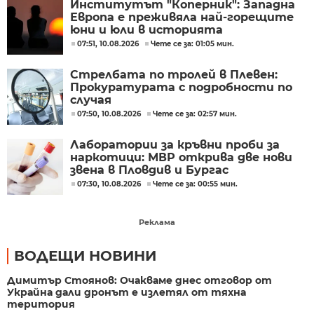
Институтът "Коперник": Западна
Европа е преживяла най-горещите
юни и юли в историята
07:51, 10.08.2026
Чете се за: 01:05 мин.
Стрелбата по тролей в Плевен:
Прокуратурата с подробности по
случая
07:50, 10.08.2026
Чете се за: 02:57 мин.
Лаборатории за кръвни проби за
наркотици: МВР открива две нови
звена в Пловдив и Бургас
07:30, 10.08.2026
Чете се за: 00:55 мин.
Реклама
ВОДЕЩИ НОВИНИ
Димитър Стоянов: Очакваме днес отговор от
Украйна дали дронът е излетял от тяхна
територия