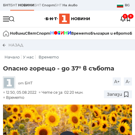
БНТ
БНТ
НОВИНИ
БНТ
Спорт
БНТ
На живо
BG
1
0
Новини
Свят
Спорт
Времето
България и еврото
Би
НАЗАД
Начало
У нас
Времето
Опасно горещо - до 37° в събота
A+
A-
БНТ
от
12:50, 05.08.2022
Чете се за: 02:20 мин.
Запази
Времето