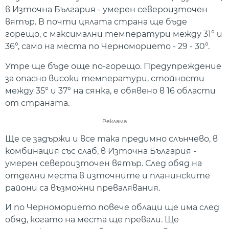
в Източна България - умерен североизточен
вятър. В почти цялата страна ще бъде
горещо, с максимални температури между 31° и
36°, само на места по Черноморието - 29 - 30°.
Утре ще бъде още по-горещо. Предупреждение
за опасно високи температури, стойности
между 35° и 37° на сянка, е обявено в 16 области
от страната.
Реклама
Ще се задържи и все така предимно слънчево, в
комбинация със слаб, в Източна България -
умерен североизточен вятър. След обяд на
отделни места в източните и планинските
райони са възможни превалявания.
И по Черноморието повече облаци ще има след
обяд, когато на места ще превали. Ще