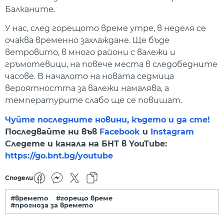
Балканите.
У нас, след горещото време утре, в неделя се
очаква временно захлаждане. Ще бъде
ветровито, в много райони с валежи и
гръмотевици, на повече места в следобедните
часове. В началото на новата седмица
вероятността за валежи намалява, а
температурите слабо ще се повишат.
Чуйте последните новини, където и да сте!
Последвайте ни във
Facebook
и
Instagram
Следете и канала на БНТ в YouTube:
https://go.bnt.bg/youtube
Сподели
#времето
#горещо време
#прогноза за времето