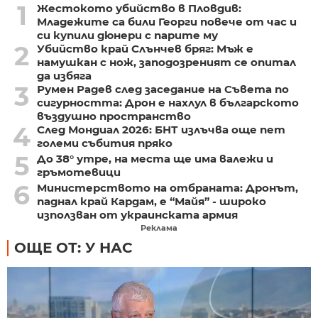
1
Жестокото убийство в Пловдив:
Младежите са били Георги повече от час и
си купили дюнери с парите му
2
Убийство край Слънчев бряг: Мъж е
намушкан с нож, заподозреният се опитал
да избяга
3
Румен Радев след заседание на Съвета по
сигурността: Дрон е нахлул в българското
въздушно пространство
4
След Мондиал 2026: БНТ излъчва още пет
големи събития пряко
5
До 38° утре, на места ще има валежи и
гръмотевици
6
Министерството на отбраната: Дронът,
паднал край Кардам, е “Майя” - широко
използван от украинската армия
Реклама
ОЩЕ ОТ: У НАС