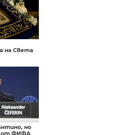
а на Света
нтино, но
и от ФИФА