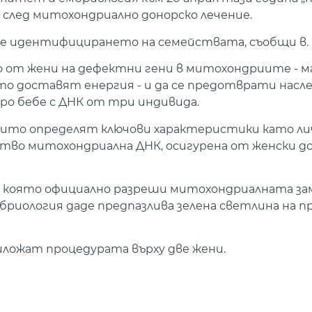
 след митохондриално донорско лечение.
гне идентифицирането на семействата, съобщи в. 
о от жени на дефектни гени в митохондриите - м
о доставят енергия - и да се предотврати насл
тро бебе с ДНК от три индивида.
 които определят ключови характеристики като л
ство митохондриална ДНК, осигурена от женски до
, която официално разреши митохондриалната з
риология даде предпазлива зелена светлина на 
риложат процедурата върху две жени.