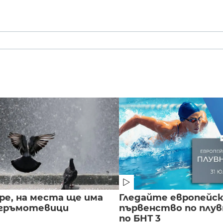
ре, на места ще има
Гледайте европейс
 гръмотевици
първенство по плу
по БНТ 3