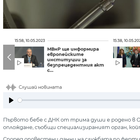
15:58, 10.05.2023
15:38, 10.05.20
МВнР ще информира
европейските
институции за
безпрецедентния акт
с...
Слушай новината
Play
Първото бебе с ДНК от трима души е родено в 
оплождане, съобщи специализираният орган, кой
Според оповестени данни на службата по ферти