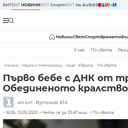
БНТ
БНТ
НОВИНИ
БНТ
Спорт
БНТ
На живо
Новини
Свят
Спорт
Времето
Бъ
У нас
По света
Реги
Начало
Наука и технологии
Още
Европа
По света
Първо бебе с ДНК от т
Обединеното кралство
от
, Източник: БТА
БНТ
16:05, 10.05.2023
Чете се за: 01:47 мин.
По света