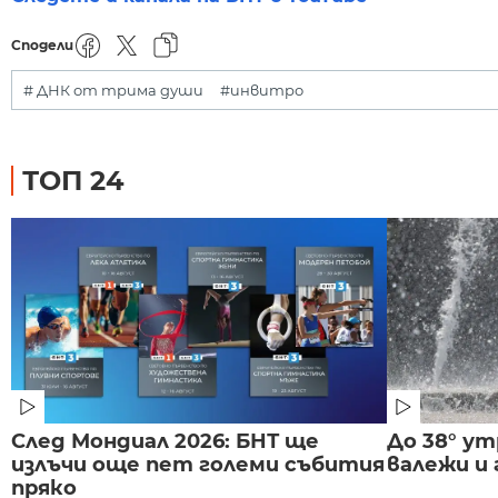
Сподели
# ДНК от трима души
#инвитро
ТОП 24
След Мондиал 2026: БНТ ще
До 38° ут
излъчи още пет големи събития
валежи и
пряко