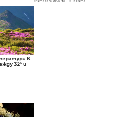
Чете се за: 01:00 мин.
По света
ператури в
жду 32° и