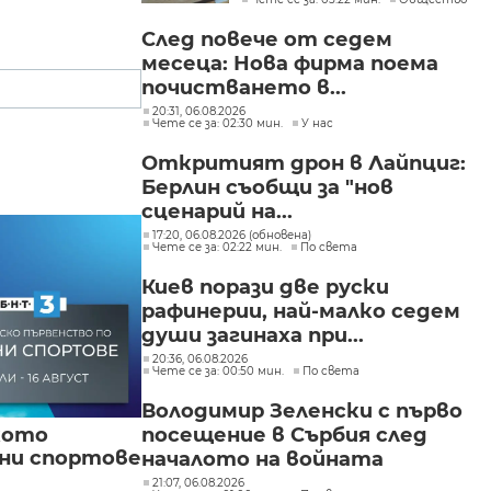
След повече от седем
месеца: Нова фирма поема
почистването в...
20:31, 06.08.2026
Чете се за: 02:30 мин.
У нас
Откритият дрон в Лайпциг:
Берлин съобщи за "нов
сценарий на...
17:20, 06.08.2026 (обновена)
Чете се за: 02:22 мин.
По света
Киев порази две руски
рафинерии, най-малко седем
души загинаха при...
20:36, 06.08.2026
Чете се за: 00:50 мин.
По света
Володимир Зеленски с първо
посещение в Сърбия след
кото
вни спортове
началото на войната
21:07, 06.08.2026