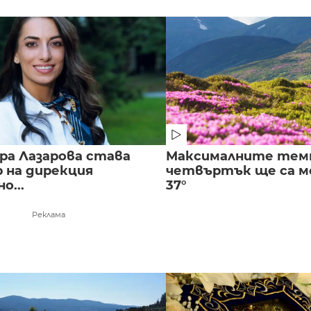
ра Лазарова става
Максималните тем
 на дирекция
четвъртък ще са ме
о...
37°
Реклама