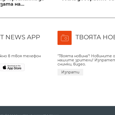
ата на...
T NEWS APP
ТВОЯТА НО
ажно в твоя телефон
"Твоята новина"! Новините о
нашите зрители! Изпрате
снимки, видео.
Изпрати