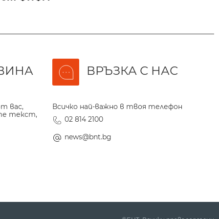
ВИНА
ВРЪЗКА С НАС
т вас,
Всичко най-важно в твоя телефон
те текст,
02 814 2100
news@bnt.bg