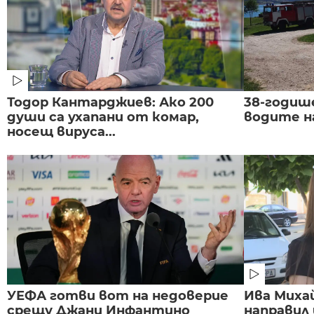
Тодор Кантарджиев: Ако 200
38-годиш
души са ухапани от комар,
водите н
носещ вируса...
УЕФА готви вот на недоверие
Ива Миха
срещу Джани Инфантино
направил