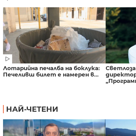
Лотарийна печалба на боклука:
Светлоза
Печеливш билет е намерен в...
директор
„Програмн
НАЙ-ЧЕТЕНИ