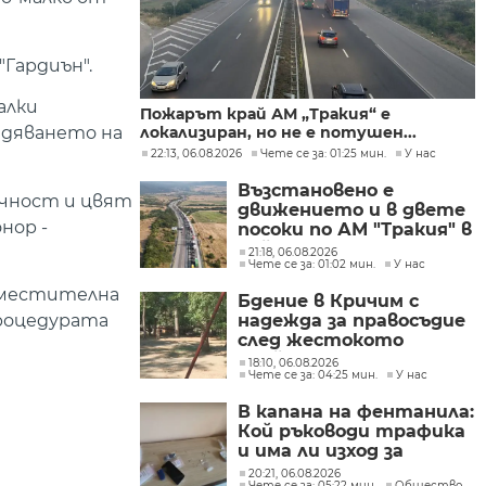
"Гардиън".
алки
Пожарът край АМ „Тракия“ е
локализиран, но не е потушен...
едяването на
22:13, 06.08.2026
Чете се за: 01:25 мин.
У нас
Възстановено е
ичност и цвят
движението и в двете
нор -
посоки по АМ "Тракия" в
района на 69-тия
21:18, 06.08.2026
Чете се за: 01:02 мин.
У нас
километър
аместителна
Бдение в Кричим с
процедурата
надежда за правосъдие
след жестокото
убийство на млад мъж
18:10, 06.08.2026
Чете се за: 04:25 мин.
У нас
в Пловдив от
тийнейджъри
В капана на фентанила:
Кой ръководи трафика
и има ли изход за
пристрастените?
20:21, 06.08.2026
Чете се за: 05:22 мин.
Общество