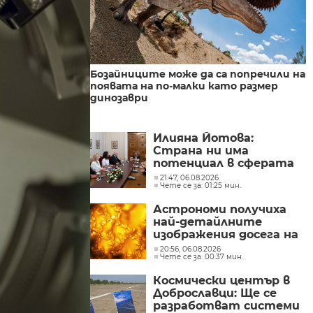
Бозайниците може да са попречили на
появата на по-малки като размер
динозаври
Илияна Йотова:
Страна ни има
потенциал в сферата
на изкуствения
21:47, 06.08.2026
Чете се за: 01:25 мин.
интелект и бизнесът
забелязва тези
Астрономи получиха
перспективи
най-детайлните
изображения досега на
повърхността на
20:56, 06.08.2026
Чете се за: 00:37 мин.
Слънцето
Космически център в
Доброславци: Ще се
разработват системи