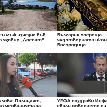
ен мъж изчезна във
България посреща
а язовир „Доспат“
чудотворната икон
Богородица –...
йлова: Полицаят,
УЕФА поздрави Инфа
 измерванията за
свали доверието с