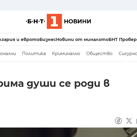
лгария и еврото
Бизнес
Новини от миналото
БНТ Провер
онални
Политика
Криминално
Общество
Сигурн
рима души се роди в