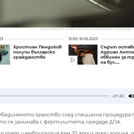
Субтитрите са автоматично генерирани и може да 
23
15:00, 10.05.2023
Христиан Пендиков
Съдът остави
получи българско
Адриан Антон
гражданство
обвинен за т
на бул....
-01:43
M
Обединеното кралство след специална процедура
то се занимава с фертилитета, предаде ДПА.
литет и ембриология към 20 април тази година „