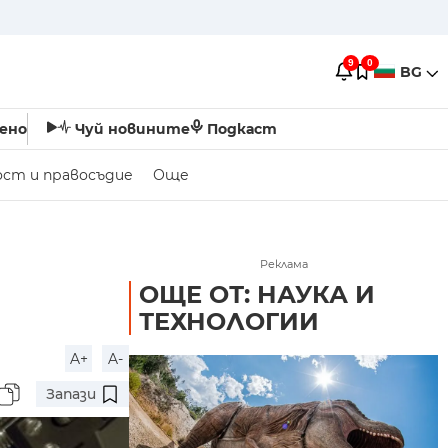
9
0
BG
ено
Чуй новините
Подкаст
ост и правосъдие
Още
Реклама
ОЩЕ ОТ: НАУКА И
ТЕХНОЛОГИИ
A+
A-
Запази