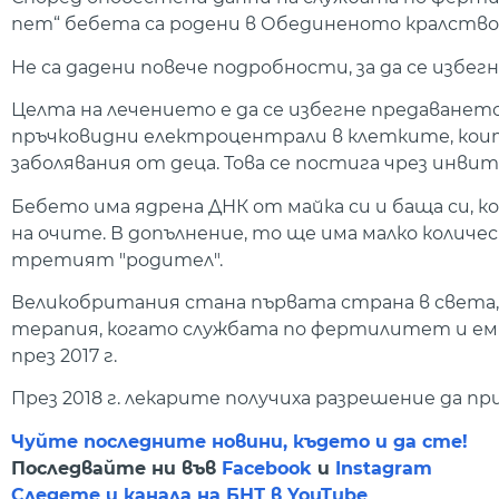
пет“ бебета са родени в Обединеното кралство
Не са дадени повече подробности, за да се избе
Целта на лечението е да се избегне предаванет
пръчковидни електроцентрали в клетките, коит
заболявания от деца. Това се постига чрез инви
Бебето има ядрена ДНК от майка си и баща си,
на очите. В допълнение, то ще има малко количе
третият "родител".
Великобритания стана първата страна в света
терапия, когато службата по фертилитет и емб
през 2017 г.
През 2018 г. лекарите получиха разрешение да п
Чуйте последните новини, където и да сте!
Последвайте ни във
Facebook
и
Instagram
Следете и канала на БНТ в YouTube