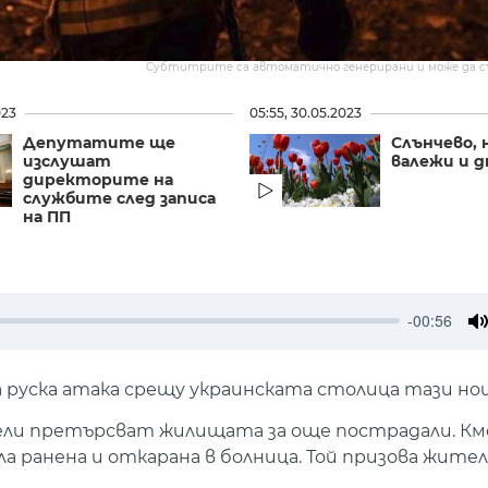
Субтитрите са автоматично генерирани и може да 
023
05:55, 30.05.2023
Депутатите ще
Слънчево, 
изслушат
валежи и д
директорите на
службите след записа
на ПП
-00:56
M
на руска атака срещу украинската столица тази но
ители претърсват жилищата за още пострадали. К
ла ранена и откарана в болница. Той призова жите