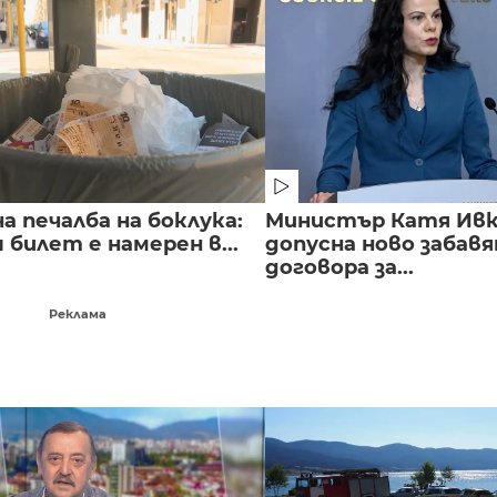
 печалба на боклука:
Министър Катя Ивко
билет е намерен в...
допусна ново забавя
договора за...
Реклама