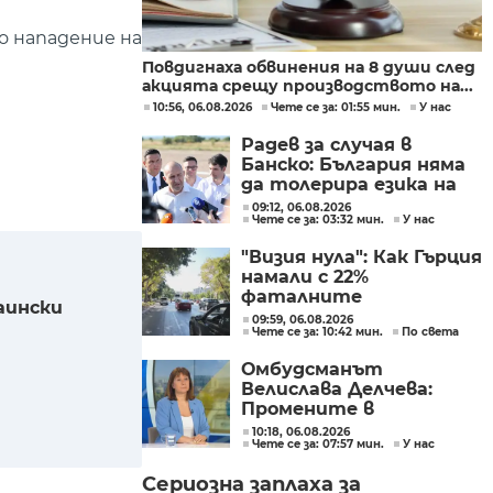
о нападение на
Повдигнаха обвинения на 8 души след
акцията срещу производството на...
10:56, 06.08.2026
Чете се за: 01:55 мин.
У нас
Радев за случая в
Банско: България няма
да толерира езика на
омразата
09:12, 06.08.2026
Чете се за: 03:32 мин.
У нас
"Визия нула": Как Гърция
намали с 22%
фаталните
аински
катастрофи по
09:59, 06.08.2026
Чете се за: 10:42 мин.
По света
пътищата в страната
Омбудсманът
Велислава Делчева:
Промените в
трудовото
10:18, 06.08.2026
Чете се за: 07:57 мин.
У нас
законодателство не
могат да се правят
Сериозна заплаха за
през бюджета