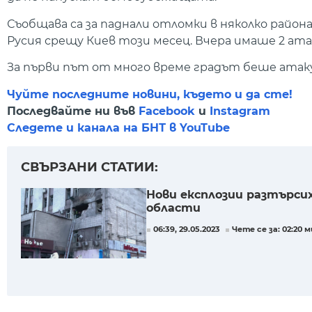
Съобщава са за паднали отломки в няколко район
Русия срещу Киев този месец. Вчера имаше 2 ат
За първи път от много време градът беше атаку
Чуйте последните новини, където и да сте!
Последвайте ни във
Facebook
и
Instagram
Следете и канала на БНТ в YouTube
СВЪРЗАНИ СТАТИИ:
Нови експлозии разтърсих
области
06:39, 29.05.2023
Чете се за: 02:20 м