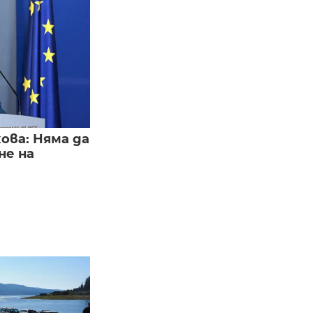
ва: Няма да
не на