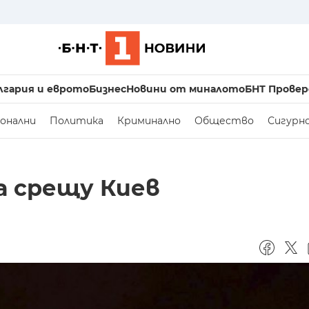
лгария и еврото
Бизнес
Новини от миналото
БНТ Провер
онални
Политика
Криминално
Общество
Сигурн
а срещу Киев