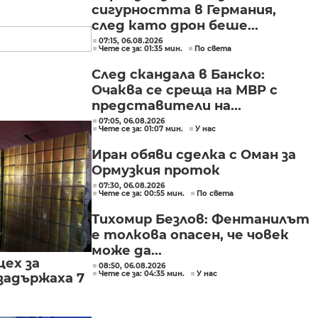
сигурността в Германия,
след като дрон беше...
07:15, 06.08.2026
Чете се за: 01:35 мин.
По света
След скандала в Банско:
Очаква се среща на МВР с
представители на...
07:05, 06.08.2026
Чете се за: 01:07 мин.
У нас
Иран обяви сделка с Оман за
Ормузкия проток
07:30, 06.08.2026
Чете се за: 00:55 мин.
По света
Тихомир Безлов: Фентанилът
е толкова опасен, че човек
може да...
цех за
08:50, 06.08.2026
Чете се за: 04:35 мин.
У нас
задържаха 7