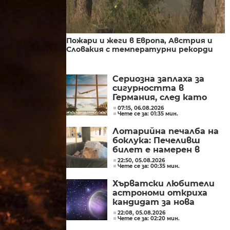
Пожари и жеги в Европа, Австрия и
Словакия с температурни рекорди
Сериозна заплаха за
сигурността в
Германия, след като
дрон беше намерен на
07:15, 06.08.2026
Чете се за: 01:35 мин.
летището в Лайпциг
Лотарийна печалба на
боклука: Печеливш
билет е намерен в
боклукчийски камион
22:50, 05.08.2026
Чете се за: 00:35 мин.
Хърватски любители
астрономи откриха
кандидат за нова
планетарна мъглявина
22:08, 05.08.2026
Чете се за: 02:20 мин.