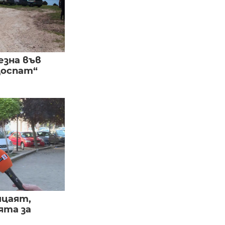
езна във
Доспат“
ицаят,
ята за