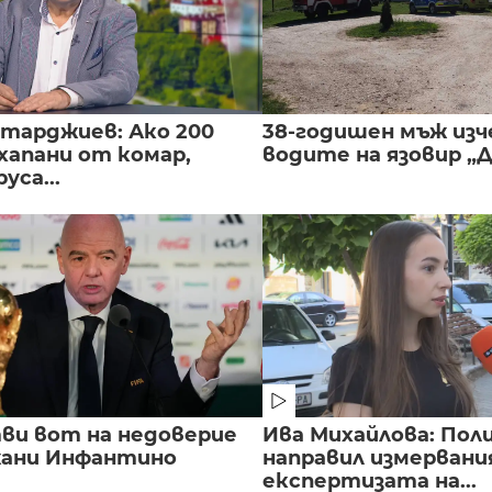
нтарджиев: Ако 200
38-годишен мъж изч
хапани от комар,
водите на язовир „
уса...
ви вот на недоверие
Ива Михайлова: Пол
ани Инфантино
направил измервани
експертизата на...