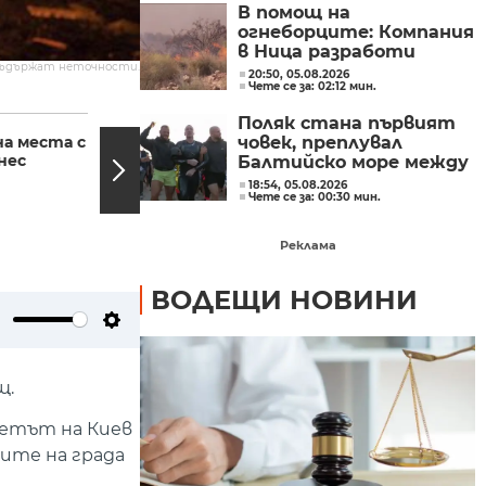
В помощ на
огнеборците: Компания
в Ница разработи
съдържат неточности.
система за
20:50, 05.08.2026
Чете се за: 02:12 мин.
предвиждане на
разпространението на
21:03, 29.05.2023
20:44,
Поляк стана първият
пожари
на места с
Президентът е
човек, преплувал
нес
домакин на бала за
Балтийско море между
младежи в
Швеция и Полша без
18:54, 05.08.2026
неравностойно
Чете се за: 00:30 мин.
спиране и почивка
положение
Реклама
ВОДЕЩИ НОВИНИ
ute
Settings
щ.
метът на Киев
лите на града