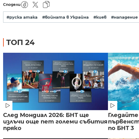
Сподели
#руска атака
#войната в Украйна
#киев
#нападение
ТОП 24
След Мондиал 2026: БНТ ще
Гледайте
излъчи още пет големи събития
първенст
пряко
по БНТ 3