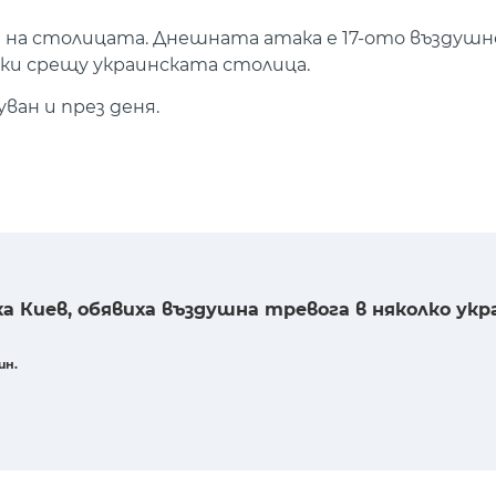
а на столицата. Днешната атака е 17-ото въздушн
аки срещу украинската столица.
ван и през деня.
а Киев, обявиха въздушна тревога в няколко укр
ин.