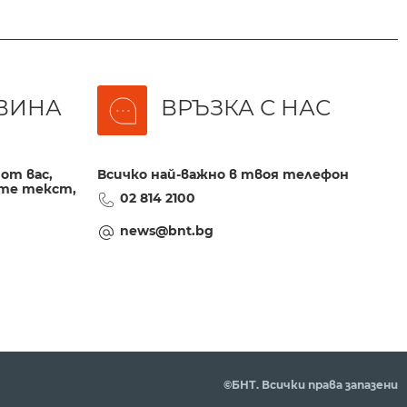
ВИНА
ВРЪЗКА С НАС
от вас,
Всичко най-важно в твоя телефон
те текст,
02 814 2100
news@bnt.bg
©БНТ. Всички права запазени