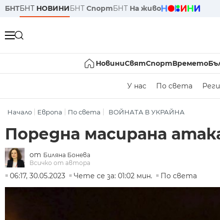
БНТ
БНТ
НОВИНИ
БНТ
Спорт
БНТ
На живо
Новини
Свят
Спорт
Времето
Бъ
У нас
По света
Реги
Начало
Европа
По света
ВОЙНАТА В УКРАЙНА
Поредна масирана атак
от
Биляна Бонева
Всичко от автора
06:17, 30.05.2023
Чете се за: 01:02 мин.
По света