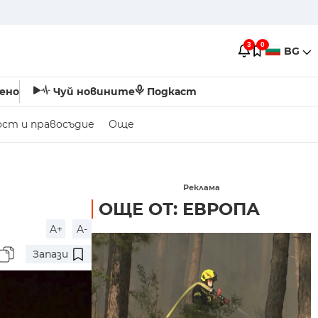
3
0
BG
ено
Чуй новините
Подкаст
ост и правосъдие
Още
Реклама
ОЩЕ ОТ: ЕВРОПА
A+
A-
Запази