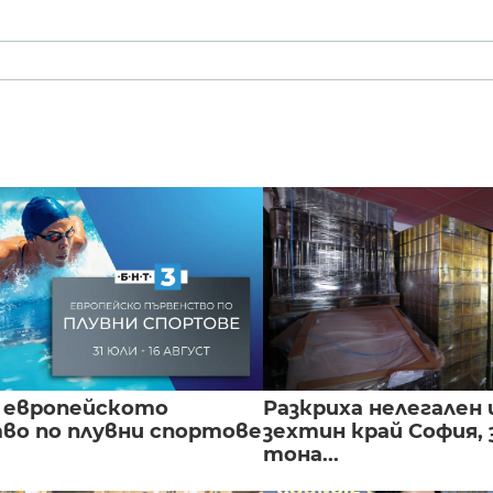
 европейското
Разкриха нелегален 
во по плувни спортове
зехтин край София, 
тона...