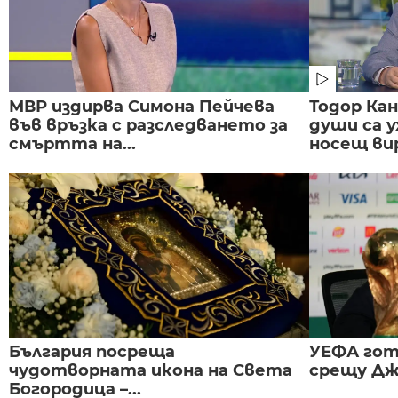
МВР издирва Симона Пейчева
Тодор Ка
във връзка с разследването за
души са у
смъртта на...
носещ вир
България посреща
УЕФА гот
чудотворната икона на Света
срещу Дж
Богородица –...