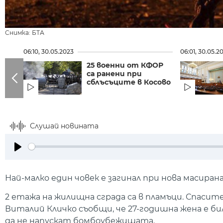
Снимка: БТА
06:10, 30.05.2023
06:01, 30.05.2
25 военни от КФОР
са ранени при
сблъсъците в Косово
Слушай новината
Play
Най-малко един човек е загинал при нова масира
2 етажа на жилищна сграда са в пламъци. Спас
Виталий Кличко съобщи, че 27-годишна жена е би
да не напускат бомбоубежищата.