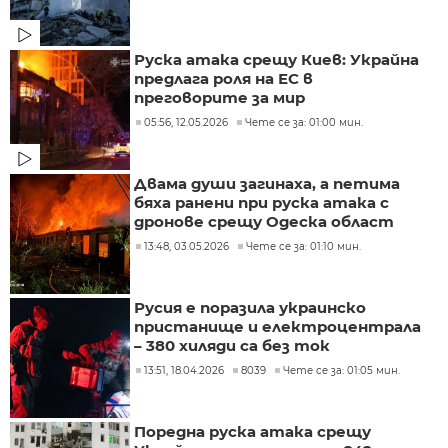
Руска атака срещу Киев: Украйна
предлага роля на ЕС в
преговорите за мир
05:56, 12.05.2026
Чете се за: 01:00 мин.
Двама души загинаха, а петима
бяха ранени при руска атака с
дронове срещу Одеска област
13:48, 03.05.2026
Чете се за: 01:10 мин.
Русия е поразила украинско
пристанище и електроцентрала
– 380 хиляди са без ток
13:51, 18.04.2026
8039
Чете се за: 01:05 мин.
Поредна руска атака срещу