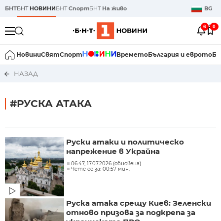
БНТ
БНТ
НОВИНИ
БНТ
Спорт
БНТ
На живо
BG
6
0
Новини
Свят
Спорт
Времето
България и еврото
Би
НАЗАД
#РУСКА АТАКА
Руски атаки и политическо
напрежение в Украйна
06:47, 17.07.2026 (обновена)
Чете се за: 00:57 мин.
Руска атака срещу Киев: Зеленски
отново призова за подкрепа за