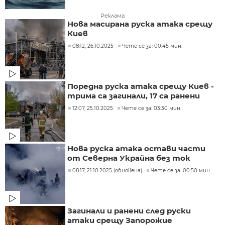
Реклама
Нова масирана руска атака срещу
Киев
08:12, 26.10.2025
Чете се за: 00:45 мин.
Поредна руска атака срещу Киев -
трима са загинали, 17 са ранени
12:07, 25.10.2025
Чете се за: 03:30 мин.
Нова руска атака остави части
от Северна Украйна без ток
08:17, 21.10.2025 (обновена)
Чете се за: 00:50 мин.
Загинали и ранени след руски
атаки срещу Запорожие