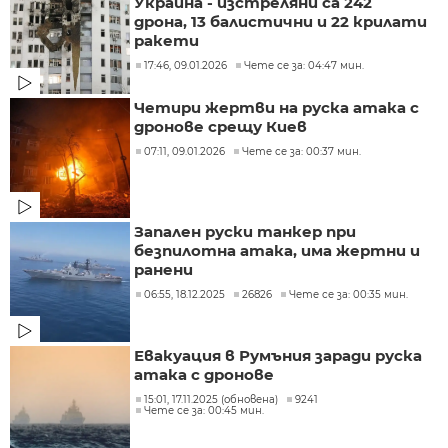
Украйна - изстреляни са 242
дрона, 13 балистични и 22 крилати
ракети
17:46, 09.01.2026
Чете се за: 04:47 мин.
Четири жертви на руска атака с
дронове срещу Киев
07:11, 09.01.2026
Чете се за: 00:37 мин.
Запален руски танкер при
безпилотна атака, има жертни и
ранени
06:55, 18.12.2025
26826
Чете се за: 00:35 мин.
Евакуация в Румъния заради руска
атака с дронове
15:01, 17.11.2025 (обновена)
9241
Чете се за: 00:45 мин.