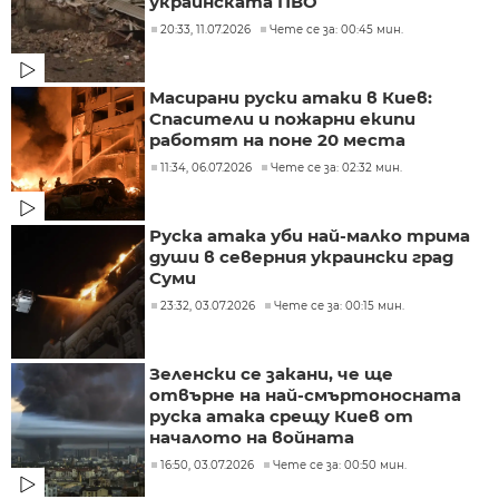
украинската ПВО
20:33, 11.07.2026
Чете се за: 00:45 мин.
Масирани руски атаки в Киев:
Спасители и пожарни екипи
работят на поне 20 места
11:34, 06.07.2026
Чете се за: 02:32 мин.
Руска атака уби най-малко трима
души в северния украински град
Суми
23:32, 03.07.2026
Чете се за: 00:15 мин.
Зеленски се закани, че ще
отвърне на най-смъртоносната
руска атака срещу Киев от
началото на войната
16:50, 03.07.2026
Чете се за: 00:50 мин.