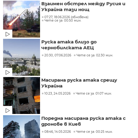
Взаимен обстрел между Русия и
Украйна тази нощ
07:27, 18.06.2026 (обновена)
Чете се за: 00:50 мин.
Руска атака близо до
чернобилската АЕЦ
20:30, 07.06.2026
Чете се за: 02:30 мин.
Масирана руска атака срещу
Украйна
10:23, 24.05.2026
Чете се за: 01:07 мин.
Поредна масирана руска атака с
дронове в Киев
08:46, 14.05.2026
Чете се за: 00:25 мин.