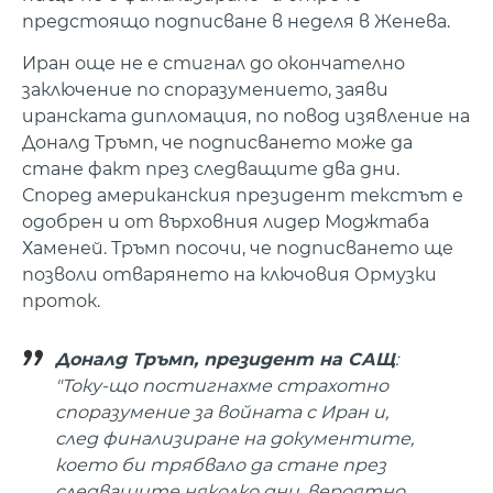
предстоящо подписване в неделя в Женева.
Иран още не е стигнал до окончателно
заключение по споразумението, заяви
иранската дипломация, по повод изявление на
Доналд Тръмп, че подписването може да
стане факт през следващите два дни.
Според американския президент текстът е
одобрен и от върховния лидер Моджтаба
Хаменей. Тръмп посочи, че подписването ще
позволи отварянето на ключовия Ормузки
проток.
Доналд Тръмп, президент на САЩ
:
"Току-що постигнахме страхотно
споразумение за войната с Иран и,
след финализиране на документите,
което би трябвало да стане през
следващите няколко дни, вероятно