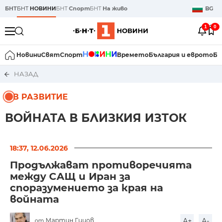
БНТ
БНТ
НОВИНИ
БНТ
Спорт
БНТ
На живо
BG
1
0
Новини
Свят
Спорт
Времето
България и еврото
Би
НАЗАД
В РАЗВИТИЕ
ВОЙНАТА В БЛИЗКИЯ ИЗТОК
18:37, 12.06.2026
Продължават противоречията
между САЩ и Иран за
споразумението за края на
войната
Мартин Гицов
A+
A-
от