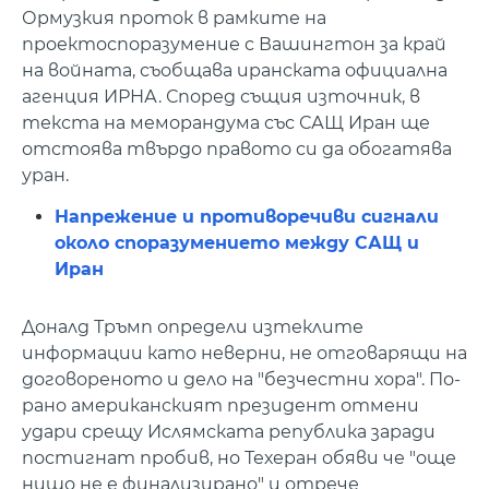
Ормузкия проток в рамките на
проектоспоразумение с Вашингтон за край
на войната, съобщава иранската официална
агенция ИРНА. Според същия източник, в
текста на меморандума със САЩ Иран ще
отстоява твърдо правото си да обогатява
уран.
Напрежение и противоречиви сигнали
около споразумението между САЩ и
Иран
Доналд Тръмп определи изтеклите
информации като неверни, не отговарящи на
договореното и дело на "безчестни хора". По-
рано американският президент отмени
удари срещу Ислямската република заради
постигнат пробив, но Техеран обяви че "още
нищо не е финализирано" и отрече