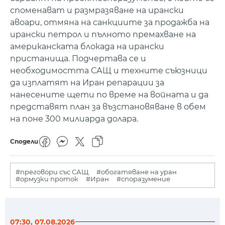
споменават и размразяване на ирански
авоари, отмяна на санкциите за продажба на
ирански петрол и пълното премахване на
американската блокада на ирански
пристанища. Подчертава се и
необходимостта САЩ и техните съюзници
да изплатят на Иран репарации за
нанесените щети по време на войната и да
представят план за възстановяване в обем
на поне 300 милиарда долара.
Сподели
#преговори със САЩ
#обогатяване на уран
#ормузки проток
#Иран
#споразумение
07:30, 07.08.2026