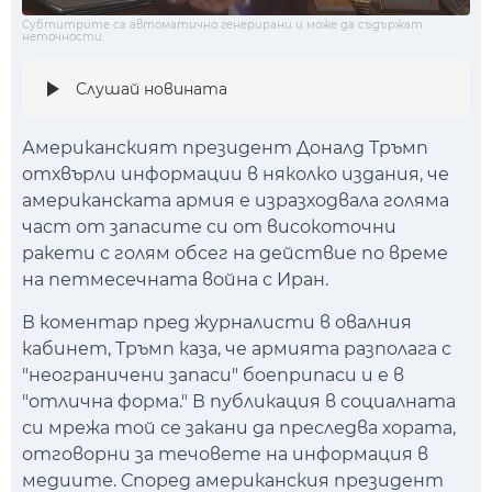
Субтитрите са автоматично генерирани и може да съдържат
неточности.
Слушай новината
Американският президент Доналд Тръмп
отхвърли информации в няколко издания, че
американската армия е изразходвала голяма
част от запасите си от високоточни
ракети с голям обсег на действие по време
на петмесечната война с Иран.
В коментар пред журналисти в овалния
кабинет, Тръмп каза, че армията разполага с
"неограничени запаси" боеприпаси и е в
"отлична форма." В публикация в социалната
си мрежа той се закани да преследва хората,
отговорни за течовете на информация в
медиите. Според американския президент