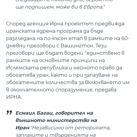
ще подпишем, може би в Европа."
Според агенция Ирна проектът предвижда
иранската ядрена програма да бъде
разгледана на по-късен етап в рамките на 60-
дневни преговори с Вашингтон. Тези
преговори ще бъдат водени "единствено в
рамките на основните принципи на
Ислямската република и нейното право да
обогатява уран, както и при запазване на
обогатените количества за включването им
в окончателното споразумение, предава
ИРНА.
Есмаил Багаи, говорител на
външното министерство на
Иран
:"Независимо от реториката,
заплахите и твърденията на