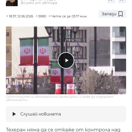
Всичко от автора
Запази
18:37, 12.06.2026
5980
Чете се за: 03:17 мин.
Субтитрите са автоматично генерирани и може да съдържат
неточности.
Слушай новината
Техеран няма да се откаже от контрола над