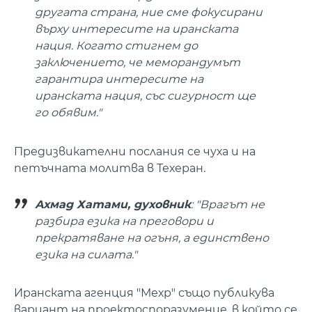
другата страна, ние сме фокусирани
върху интересите на иранската
нация. Когато стигнем до
заключението, че меморандумът
гарантира интересите на
иранската нация, със сигурност ще
го обявим."
Предизвикателни послания се чуха и на
петъчната молитва в Техеран.
Ахмад Хатами, духовник
: "Врагът не
разбира езика на преговори и
прекратяване на огъня, а единствено
езика на силата."
Иранската агенция "Мехр" също публикува
вариант на проектоспоразумение, в който се