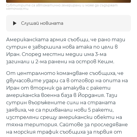
Субтитрите са автоматично генерирани и може да съдържат
неточности.
Слушай новината
Американската армия съобщи, че рано тази
сутрин е завършила нова атака по цели в
Иран. Според местни медии има 3-ма
загинали и 2-ма ранени на остров Кешм.
От централното командване съобщиха, че
двучасовите удари са в отговор на опита на
Иран от вторник да атакува с ракети
американска военна база в Йордания. Тази
сутрин въоръжените сили на страната
заявиха, че са прихванали нови 5 ракети,
изстреляни срещу американски обекти на
тяхна територия. Сайтове за проследяване
на морския трафик съобщиха за първия от