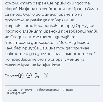
конфликтът с Иран ще приключи "доста
скоро". На фона на съобщения, че Иран и Оман
са много близо до финализирането на
предложена рамка за отваряне на
търговското корабоплаване през Ормузкия
проток, главният ирански преговарящ заяви,
че Съединените щати използват
"театрална дипломация". Мохамад Багер
Галибаф призова Вашингтон да "признае
фактите и да изпълни ангажиментите си"
по предварителното споразумение за
слагане край на конфликта.
Сподели
#САЩ
#Тръмп
#боеприпаси
#Иран
#конфликт