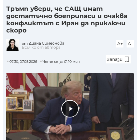
Тръмп увери, че САЩ имат
достатъчно боеприпаси и очаква
конфликтът с Иран да приключи
скоро
Диана Симеонова
A+
A-
от
Всичко от автора
Запази
07:30, 07.08.2026
Чете се за: 01:10 мин.