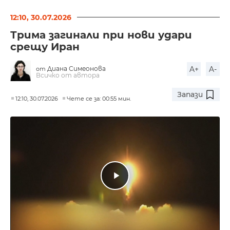
12:10, 30.07.2026
Трима загинали при нови удари
срещу Иран
Диана Симеонова
A+
A-
от
Всичко от автора
Запази
12:10, 30.07.2026
Чете се за: 00:55 мин.