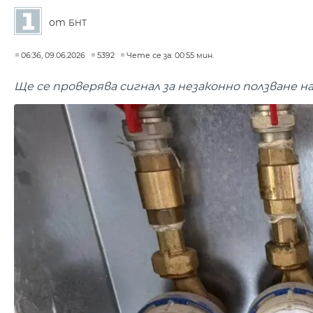
от
БНТ
06:36, 09.06.2026
5392
Чете се за: 00:55 мин.
Ще се проверява сигнал за незаконно ползване 