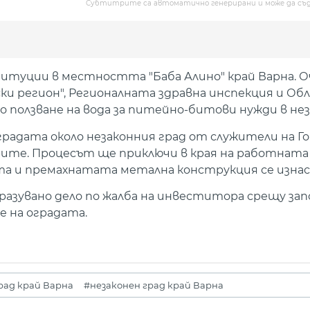
Субтитрите са автоматично генерирани и може да съ
уции в местността "Баба Алино" край Варна. Оч
ки регион", Регионалната здравна инспекция и О
 ползване на вода за питейно-битови нужди в нез
радата около незаконния град от служители на Г
рите. Процесът ще приключи в края на работната
та и премахнатата метална конструкция се изнася
азувано дело по жалба на инвеститора срещу зап
е на оградата.
рад край Варна
#незаконен град край Варна