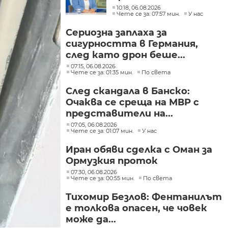
трудовото
10:18, 06.08.2026
законодателство не
Чете се за: 07:57 мин.
У нас
могат да се правят
Сериозна заплаха за
през бюджета
сигурността в Германия,
след като дрон беше...
07:15, 06.08.2026
Чете се за: 01:35 мин.
По света
След скандала в Банско:
Очаква се среща на МВР с
представители на...
07:05, 06.08.2026
Чете се за: 01:07 мин.
У нас
Иран обяви сделка с Оман за
Ормузкия проток
07:30, 06.08.2026
Чете се за: 00:55 мин.
По света
Тихомир Безлов: Фентанилът
е толкова опасен, че човек
може да...