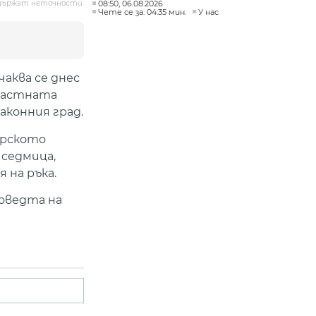
08:50, 06.08.2026
държат неточности.
Чете се за: 04:35 мин.
У нас
аква се днес
бластната
аконния град.
орското
 седмица,
 на ръка.
оведта на