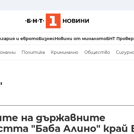
лгария и еврото
Бизнес
Новини от миналото
БНТ Провер
онални
Политика
Криминално
Общество
Сигурн
"
ите на държавните
тта "Баба Алино" край 