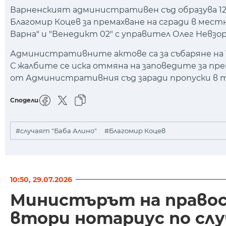
Варненският административен съд образува 12 
Благомир Коцев за премахване на сгради в мест
Варна" и "Венедикт 02" с управител Олег Невзор
Административните актове са за събаряне на 
С жалбите се иска отмяна на заповедите за пре
от Административния съд заради пропуски в т
Сподели
#случаят "Баба Алино"
#Благомир Коцев
10:50, 29.07.2026
Министърът на правос
втори нотариус по слу