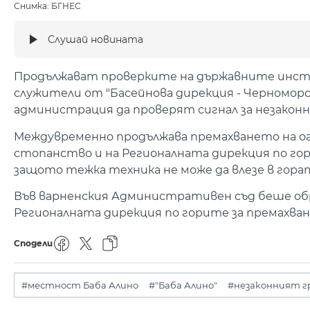
Снимка: БГНЕС
Слушай новината
Продължават проверките на държавните инстит
служители от "Басейнова дирекция - Черноморс
администрация да проверят сигнал за незаконно
Междувременно продължава премахването на ог
стопанство и на Регионалната дирекция по го
защото тежка техника не може да влезе в гора
Във варненския Административен съд беше обр
Регионалната дирекция по горите за премахван
Сподели
#местност Баба Алино
#"Баба Алино"
#незаконният г