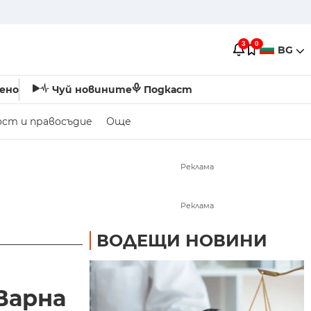
3
0
BG
ено
Чуй новините
Подкаст
ост и правосъдие
Още
Реклама
Реклама
ВОДЕЩИ НОВИНИ
Варна