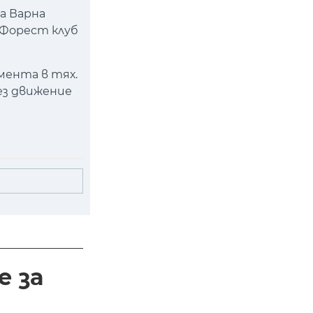
а Варна
"Форест клуб
мента в тях.
ез движение
е за