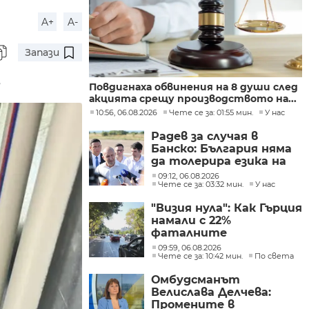
A+
A-
Запази
Повдигнаха обвинения на 8 души след
акцията срещу производството на...
10:56, 06.08.2026
Чете се за: 01:55 мин.
У нас
Радев за случая в
Банско: България няма
да толерира езика на
омразата
09:12, 06.08.2026
Чете се за: 03:32 мин.
У нас
"Визия нула": Как Гърция
намали с 22%
фаталните
катастрофи по
09:59, 06.08.2026
пътищата в страната
Чете се за: 10:42 мин.
По света
Омбудсманът
Велислава Делчева:
Промените в