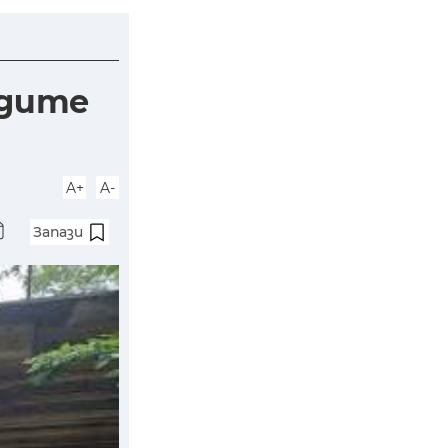
едите
A+
A-
Запази