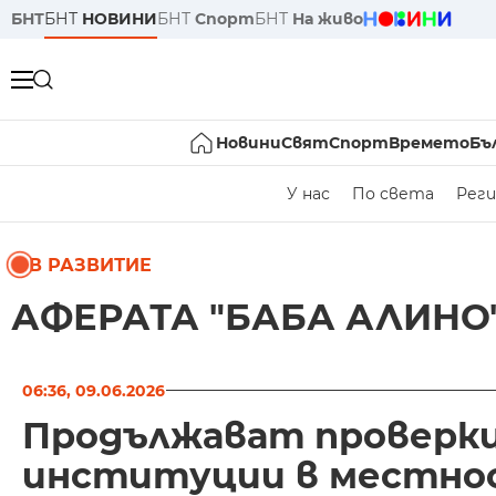
БНТ
БНТ
НОВИНИ
БНТ
Спорт
БНТ
На живо
Новини
Свят
Спорт
Времето
Бъ
У нас
По света
Реги
В РАЗВИТИЕ
АФЕРАТА "БАБА АЛИНО
06:36, 09.06.2026
Продължават проверк
институции в местнос