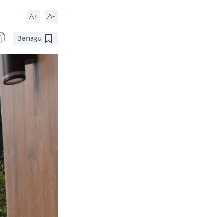
A+
A-
Запази