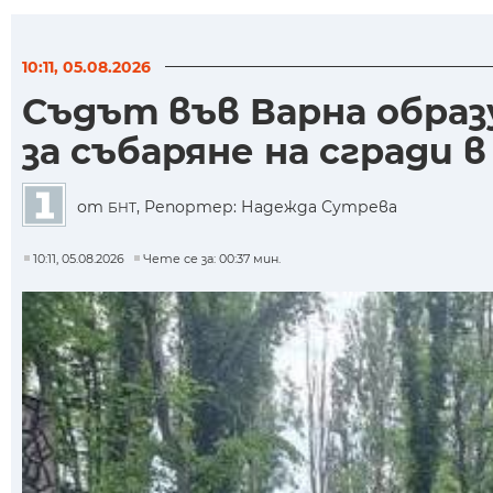
10:11, 05.08.2026
Съдът във Варна образ
за събаряне на сгради в
от
, Репортер: Надежда Сутрева
БНТ
10:11, 05.08.2026
Чете се за: 00:37 мин.