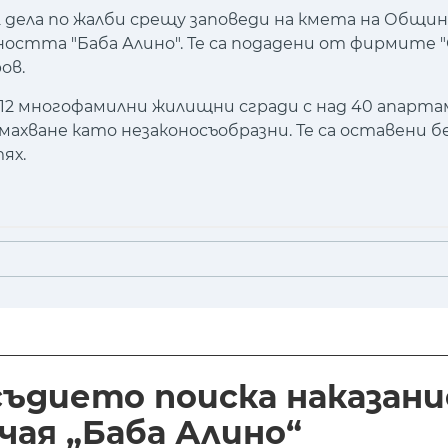
дела по жалби срещу заповеди на кмета на Общин
ността "Баба Алино". Те са подадени от фирмите 
ов.
12 многофамилни жилищни сгради с над 40 апарта
махване като незаконосъобразни. Те са оставени б
ях.
ъдието поиска наказани
чая „Баба Алино“