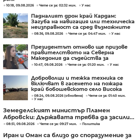
10:18, 09.08.2026
Чете се за: 02:32 мин.
У нас
Падналият дрон край Кардам:
Загуба на навигация или техническа
неизправност са сред възможните
причини
08:36, 09.08.2026
Чете се за: 04:47 мин.
У нас
Президентът отново ще призове
правителството на Северна
Македония да съдейства за
лечението на Ива Михайлова
10:47, 09.08.2026
Чете се за: 01:20 мин.
У нас
Доброволци и тежка техника се
включват в гасенето на пожара
край бобошевското село Висока
могила
08:24, 09.08.2026 (обновена)
Чете се за: 01:40 мин.
У нас
Земеделският министър Пламен
Абровски: Държавата трябва да засили...
08:51, 09.08.2026
Чете се за: 09:27 мин.
Политика
Иран и Оман са близо до споразумение за