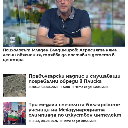
Психологът Младен Владимиров: Агресията няма
лесни обяснения, трябва да поставим детето в
центъра
Прабългарски надпис и смущаващи
погребални обреди в Плиска
20:30, 08.08.2026
5018
Чете се за: 13:05 мин.
Три медала спечелиха българските
ученици на Международната
олимпиада по изкуствен интелект
в Казахстан
18:43, 08.08.2026
Чете се за: 01:45 мин.