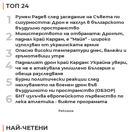
ТОП 24
1
Румен Радев след заседание на Съвета по
сигурността: Дрон е нахлул в българското
въздушно пространство
2
Министерството на отбраната: Дронът,
паднал край Кардам, е “Майя” - широко
използван от украинската армия
3
Опасно високи температури днес, валежи и
гръмотевици утре
4
Падналият дрон край Кардам: Украйна увери,
че не е атакувала умишлено България и
обеща разследване
5
Бурни политически реакции след
нахлуването на военен дрон във
въздушното ни пространство (ОБЗОР)
6
БНТ излъчва европейското първенство по
лека атлетика - вижте програмата
Реклама
НАЙ-ЧЕТЕНИ