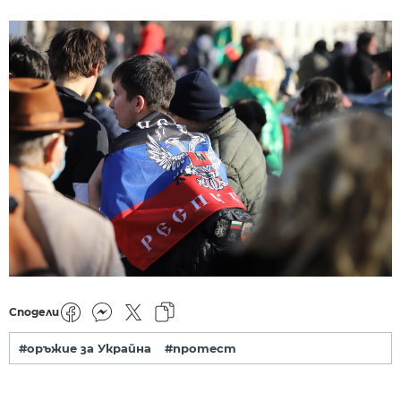
Сподели
#оръжие за Украйна
#протест