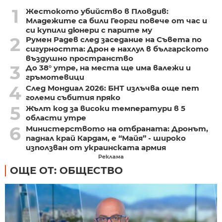
1
Жестокото убийство в Пловдив:
Младежите са били Георги повече от час и
си купили дюнери с парите му
2
Румен Радев след заседание на Съвета по
сигурността: Дрон е нахлул в българското
въздушно пространство
3
До 38° утре, на места ще има валежи и
гръмотевици
4
След Мондиал 2026: БНТ излъчва още пет
големи събития пряко
5
Жълт код за високи температури в 5
области утре
6
Министерството на отбраната: Дронът,
паднал край Кардам, е “Майя” - широко
използван от украинската армия
Реклама
ОЩЕ ОТ: ОБЩЕСТВО