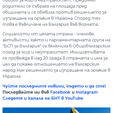
призив за мир и неутралитет. Предимно
родители се събраха на площада пред
общината и се обявиха против решението за
изпращане на оръжия в Украйна. Според тях
това е въвличане на България във войната.
Социалисти от цялата страна - членове,
активисти, както и парламентарната група на
"БСП за България" се включиха в Общобългарския
поход за мир и неутралитет. Инициативата
се провежда в над 20 града в страната и има за
цел да покаже отношението на българския
народ към решението за изпращане на оръжие в
Украйна.
Чуйте последните новини, където и да сте!
Последвайте ни във
Facebook
и
Instagram
Следете и канала на БНТ в YouTube