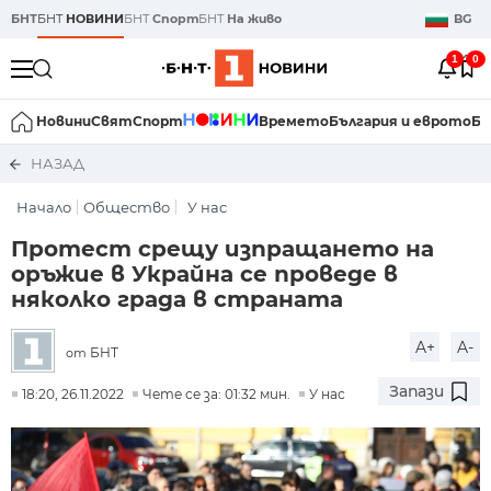
БНТ
БНТ
НОВИНИ
БНТ
Спорт
БНТ
На живо
BG
1
0
Новини
Свят
Спорт
Времето
България и еврото
Би
НАЗАД
Начало
Общество
У нас
Протест срещу изпращането на
оръжие в Украйна се проведе в
няколко града в страната
A+
A-
БНТ
от
Запази
18:20, 26.11.2022
Чете се за: 01:32 мин.
У нас