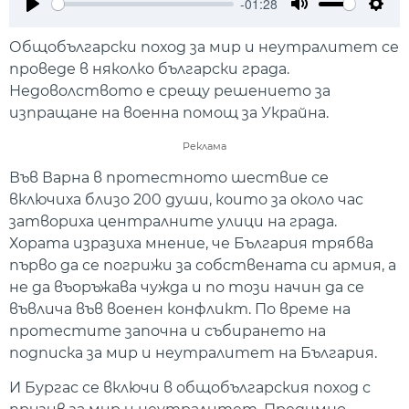
-01:28
Play
Mute
Setti
Общобългарски поход за мир и неутралитет се
проведе в няколко български града.
Недоволството е срещу решението за
изпращане на военна помощ за Украйна.
Реклама
Във Варна в протестното шествие се
включиха близо 200 души, които за около час
затвориха централните улици на града.
Хората изразиха мнение, че България трябва
първо да се погрижи за собствената си армия, а
не да въоръжава чужда и по този начин да се
въвлича във военен конфликт. По време на
протестите започна и събирането на
подписка за мир и неутралитет на България.
И Бургас се включи в общобългарския поход с