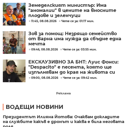
Земеделският министър: Има
"аномалии" в цените на вносните
плодове и зеленчуци
11:45, 08.08.2026
Чете се за: 01:17 мин.
Зов за помощ: Незрящо семейство
от Варна има нужда да сбъдне една
мечта
09:46, 08.08.2026
Чете се за: 03:55 мин.
ЕКСКЛУЗИВНО ЗА БНТ: Луис Фонси:
"Despacito" е песента, която ще
изпълнявам до края на живота си
09:00, 08.08.2026
Чете се за: 09:42 мин.
Реклама
ВОДЕЩИ НОВИНИ
Президентът Илияна Йотова: Очаквам докладите
на службите какъв е дронът и каква е била неговата
роля