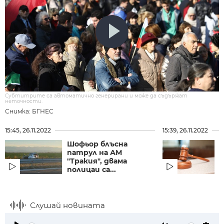
Субтитрите са автоматично генерирани и може да съдържат
неточности.
Снимка: БГНЕС
15:45, 26.11.2022
15:39, 26.11.2022
Шофьор блъсна
патрул на АМ
з
"Тракия", двама
полицаи са...
Слушай новината