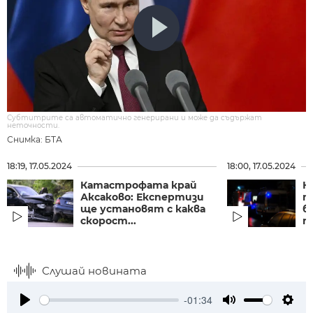
Субтитрите са автоматично генерирани и може да съдържат
неточности.
Снимка: БТА
18:19, 17.05.2024
18:00, 17.05.2024
Катастрофата край
К
Аксаково: Експертизи
п
ще установят с каква
б
скорост...
п
Слушай новината
-01:34