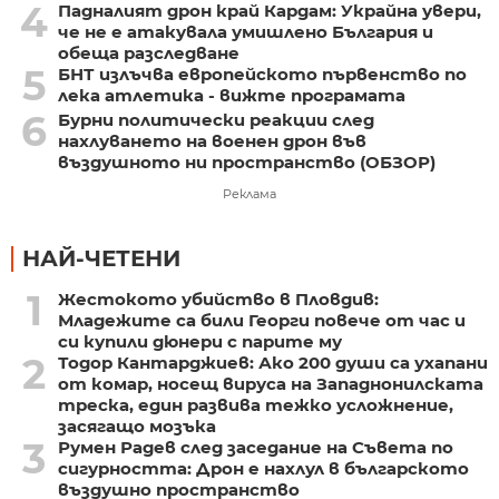
4
Падналият дрон край Кардам: Украйна увери,
че не е атакувала умишлено България и
обеща разследване
5
БНТ излъчва европейското първенство по
лека атлетика - вижте програмата
6
Бурни политически реакции след
нахлуването на военен дрон във
въздушното ни пространство (ОБЗОР)
Реклама
НАЙ-ЧЕТЕНИ
1
Жестокото убийство в Пловдив:
Младежите са били Георги повече от час и
си купили дюнери с парите му
2
Тодор Кантарджиев: Ако 200 души са ухапани
от комар, носещ вируса на Западнонилската
треска, един развива тежко усложнение,
засягащо мозъка
3
Румен Радев след заседание на Съвета по
сигурността: Дрон е нахлул в българското
въздушно пространство