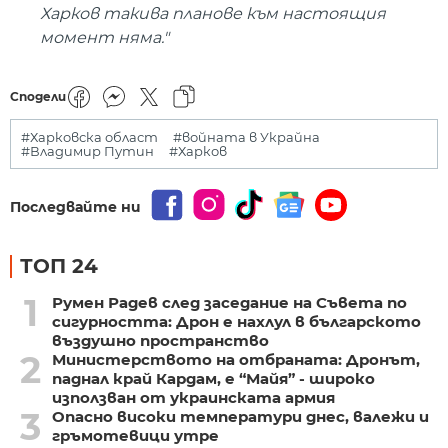
Харков такива планове към настоящия
момент няма."
Сподели
#Харковска област
#войната в Украйна
#Владимир Путин
#Харков
Последвайте ни
ТОП 24
1
Румен Радев след заседание на Съвета по
сигурността: Дрон е нахлул в българското
въздушно пространство
2
Министерството на отбраната: Дронът,
паднал край Кардам, е “Майя” - широко
използван от украинската армия
3
Опасно високи температури днес, валежи и
гръмотевици утре