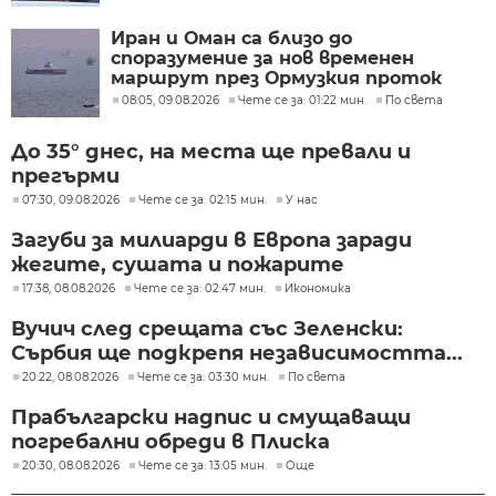
Иран и Оман са близо до
споразумение за нов временен
маршрут през Ормузкия проток
08:05, 09.08.2026
Чете се за: 01:22 мин.
По света
До 35° днес, на места ще превали и
прегърми
07:30, 09.08.2026
Чете се за: 02:15 мин.
У нас
Загуби за милиарди в Европа заради
жегите, сушата и пожарите
17:38, 08.08.2026
Чете се за: 02:47 мин.
Икономика
Вучич след срещата със Зеленски:
Сърбия ще подкрепя независимостта...
20:22, 08.08.2026
Чете се за: 03:30 мин.
По света
Прабългарски надпис и смущаващи
погребални обреди в Плиска
20:30, 08.08.2026
Чете се за: 13:05 мин.
Още