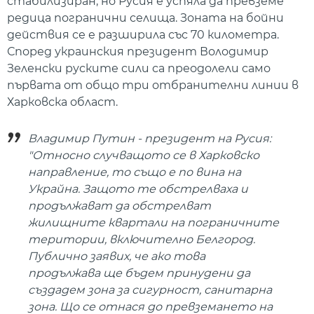
стабилизиран, но Русия е успяла да превземе
редица погранични селища. Зоната на бойни
действия се е разширила със 70 километра.
Според украинския президент Володимир
Зеленски руските сили са преодолели само
първата от общо три отбранителни линии в
Харковска област.
Владимир Путин - президент на Русия:
"Относно случващото се в Харковско
направление, то също е по вина на
Украйна. Защото те обстрелваха и
продължават да обстрелват
жилищните квартали на пограничните
територии, включително Белгород.
Публично заявих, че ако това
продължава ще бъдем принудени да
създадем зона за сигурност, санитарна
зона. Що се отнася до превземането на