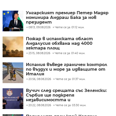
Унгарският премиер Петер Мадяр
номинира Андраш Бака за нов
президент
08:13, 09.08.2026
Чете се за: 01:12 мин.
Пожар в испанската област
Андалусия обхвана над 4000
хектара площ
23:15, 08.08.2026
Чете се за: 01:40 мин.
Испания въведе граничен контрол
по въздух и море за идващите от
Италия
20:56, 08.08.2026
Чете се за: 01:37 мин.
Вучич след срещата със Зеленски:
Сърбия ще подкрепя
независимостта и
териториалната цялост на
20:22, 08.08.2026
Чете се за: 03:30 мин.
Украйна