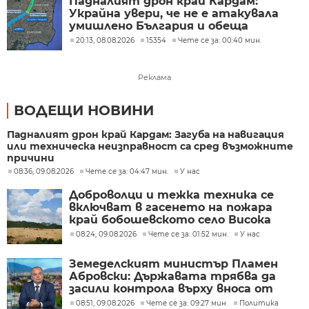
Падналият дрон край Кардам:
Украйна увери, че не е атакувала
умишлено България и обеща
разследване
20:13, 08.08.2026
15354
Чете се за: 00:40 мин.
Реклама
ВОДЕЩИ НОВИНИ
Падналият дрон край Кардам: Загуба на навигация
или техническа неизправност са сред възможните
причини
08:36, 09.08.2026
Чете се за: 04:47 мин.
У нас
Доброволци и тежка техника се
включват в гасенето на пожара
край бобошевското село Висока
могила
08:24, 09.08.2026
Чете се за: 01:52 мин.
У нас
Земеделският министър Пламен
Абровски: Държавата трябва да
засили контрола върху вноса от
трети страни
08:51, 09.08.2026
Чете се за: 09:27 мин.
Политика