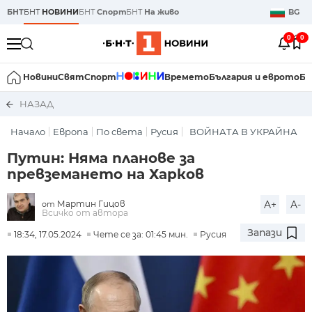
БНТ
БНТ
НОВИНИ
БНТ
Спорт
БНТ
На живо
BG
0
0
Новини
Свят
Спорт
Времето
България и еврото
Би
НАЗАД
Начало
Европа
По света
Русия
ВОЙНАТА В УКРАЙНА
Путин: Няма планове за
превземането на Харков
Мартин Гицов
A+
A-
от
Всичко от автора
Запази
18:34, 17.05.2024
Чете се за: 01:45 мин.
Русия