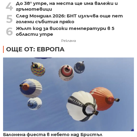
4
До 38° утре, на места ще има валежи и
гръмотевици
5
След Мондиал 2026: БНТ излъчва още пет
големи събития пряко
6
Жълт код за високи температури в 5
области утре
Реклама
ОЩЕ ОТ: ЕВРОПА
Балонена фиеста в небето над Бристъл