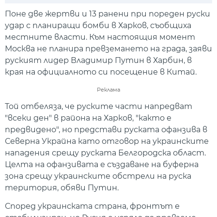
Play
Mute
Setti
Поне две жертви и 13 ранени при пореден руски
удар с планиращи бомби в Харков, съобщиха
местните власти. Към настоящия момент
Москва не планира превземането на града, заяви
руският лидер Владимир Путин в Харбин, в
края на официалното си посещение в Китай.
Реклама
Той отбеляза, че руските части напредват
"всеки ден" в района на Харков, "както е
предвидено", но представи руската офанзива в
Северна Украйна като отговор на украинските
нападения срещу руската Белгородска област.
Целта на офанзивата е създаване на буферна
зона срещу украинските обстрели на руска
територия, обяви Путин.
Според украинската страна, фронтът е