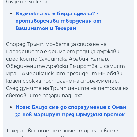
бъде отложена.
Възможна ли е бърза сделка? -
противоречиви твърдения от
Вашингтон и Техеран
Според Тръмп, молбата за спиране на
нападението е дошла от редица държави,
сред които Саудитска Арабия, Катар,
Обединените Арабски Емирства, и самият
Иран. Американският президент НЕ обяви
краен срок за постигане на споразумение.
След думите на Тръмп цените на петрола на
световните пазари паднаха.
Иран: Близо сме до споразумение с Оман
за нов маршрут през Ормузкия проток
Техеран все още не е коментирал новите