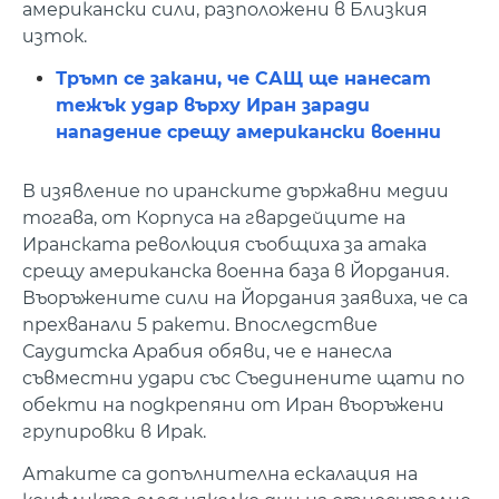
американски сили, разположени в Близкия
изток.
Тръмп се закани, че САЩ ще нанесат
тежък удар върху Иран заради
нападение срещу американски военни
В изявление по иранските държавни медии
тогава, от Корпуса на гвардейците на
Иранската революция съобщиха за атака
срещу американска военна база в Йордания.
Въоръжените сили на Йордания заявиха, че са
прехванали 5 ракети. Впоследствие
Саудитска Арабия обяви, че е нанесла
съвместни удари със Съединените щати по
обекти на подкрепяни от Иран въоръжени
групировки в Ирак.
Атаките са допълнителна ескалация на