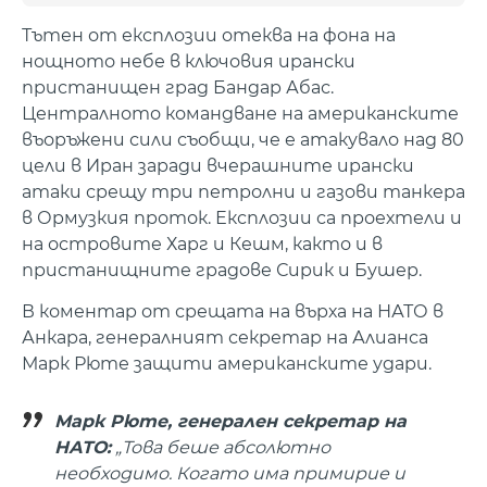
Тътен от експлозии отеква на фона на
нощното небе в ключовия ирански
пристанищен град Бандар Абас.
Централното командване на американските
въоръжени сили съобщи, че е атакувало над 80
цели в Иран заради вчерашните ирански
атаки срещу три петролни и газови танкера
в Ормузкия проток. Експлозии са проехтели и
на островите Харг и Кешм, както и в
пристанищните градове Сирик и Бушер.
В коментар от срещата на върха на НАТО в
Анкара, генералният секретар на Алианса
Марк Рюте защити американските удари.
Марк Рюте, генерален секретар на
НАТО:
„Това беше абсолютно
необходимо. Когато има примирие и