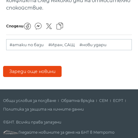
конфликта след няколко дни на относително
спокойствие.
Сподели
#атаки по бази
#Иран, САЩ
#нови удари
Зареди още новини
Общи условия за ползване
Обратна връзка
СЕМ
ECPT
Политика за защита на личните данни
©БНТ. Всички права запазени
Гледайте новините за деня на БНТ в Метрото