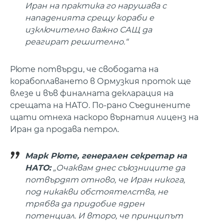
Иран на практика го нарушава с
нападенията срещу кораби е
изключително важно САЩ да
реагират решително.“
Рюте потвърди, че свободата на
корабоплаването в Ормузкия проток ще
влезе и във финалната декларация на
срещата на НАТО. По-рано Съединените
щати отнеха наскоро върнатия лиценз на
Иран да продава петрол.
Марк Рюте, генерален секретар на
НАТО:
„Очаквам днес съюзниците да
потвърдят отново, че Иран никога,
под никакви обстоятелства, не
трябва да придобие ядрен
потенциал. И второ, че принципът