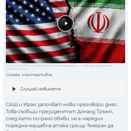
Субтитрите са автоматично генерирани и може да съдържат
неточности.
Снимка: илюстративна
Слушай новината
САЩ и Иран започват нови преговори днес.
Това съобщи президентът Доналд Тръмп,
след като по-рано обяви, че е наредил
поредна мащабна атака срещу Техеран да