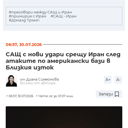
#преговори между САЩ и Иран
#примирие с Иран
#САЩ - Иран
#Доналд Тръмп
06:57, 30.07.2026
САЩ с нови удари срещу Иран след
атаките по американски бази в
Близкия изток
Диана Симеонова
A+
A-
от
Всичко от автора
Запази
06:57, 30.07.2026
Чете се за: 01:07 мин.