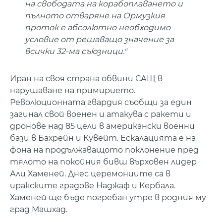
на свободата на корабоплаването и
пълното отваряне на Ормузкия
проток е абсолютно необходимо
условие от решаващо значение за
всички 32-ма съюзници."
Иран на своя страна обвини САЩ в
нарушаване на примирието.
Революционната гвардия съобщи за един
загинал свой военен и атакува с ракети и
дронове над 85 цели в американски военни
бази в Бахрейн и Кувейт. Ескалацията е на
фона на продължаващото поклонение пред
тялото на покойния бивш върховен лидер
Али Хаменей. Днес церемониите са в
иракските градове Наджаф и Кербала.
Хаменей ще бъде погребан утре в родния му
град Машхад.