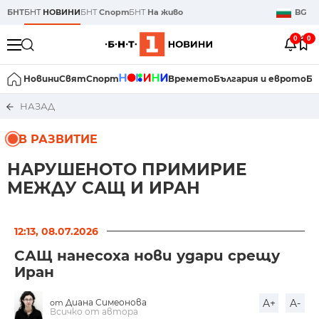
БНТ
БНТ
НОВИНИ
БНТ
Спорт
БНТ
На живо
BG
0
0
Новини
Свят
Спорт
Времето
България и еврото
Би
НАЗАД
В РАЗВИТИЕ
НАРУШЕНОТО ПРИМИРИЕ
МЕЖДУ САЩ И ИРАН
12:13, 08.07.2026
САЩ нанесоха нови удари срещу
Иран
Диана Симеонова
A+
A-
от
Всичко от автора