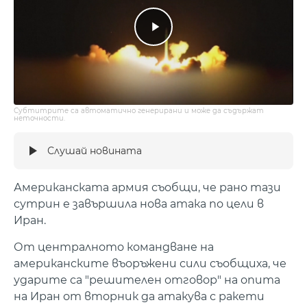
Субтитрите са автоматично генерирани и може да съдържат
неточности.
Слушай новината
Американската армия съобщи, че рано тази
сутрин е завършила нова атака по цели в
Иран.
От централното командване на
американските въоръжени сили съобщиха, че
ударите са "решителен отговор" на опита
на Иран от вторник да атакува с ракети