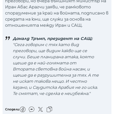
преговори, но вчера външният министър на
Иран Абас Арагчи заяви, че рамковото
споразумение за край на войната, подписано в
средата на юни, ще служи за основа на
отношенията между Иран и САЩ.
Доналд Тръмп, президент на САЩ:
"Сега говорим с тях като вид
преговори, ще видим какво ще се
случи. Беше планирана атака, която
щеше да е най-голямата от
Втората световна война насам, и
щеше да е разрушителна за тях. А те
не искат такова нещо. И честно
казано, и Саудитска Арабия не го иска.
Те смятат, че сделка е неизбежна."
Сподели