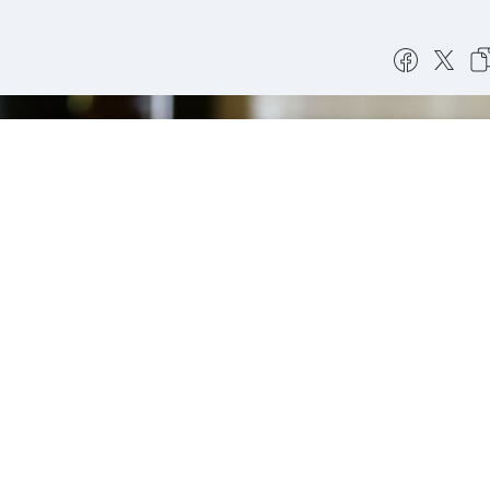
Абонирай ме за най-важните новини?
ДА
НЕ