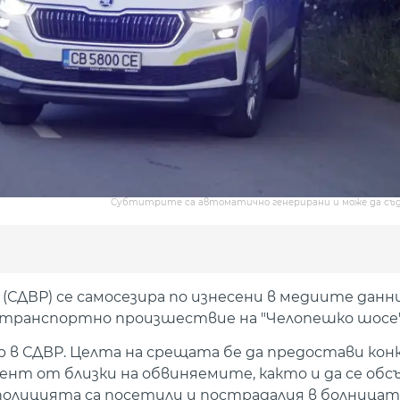
Субтитрите са автоматично генерирани и може да съ
ДВР) се самосезира по изнесени в медиите данни
транспортно произшествие на "Челопешко шосе"
р в СДВР. Целта на срещата бе да предостави ко
иент от близки на обвиняемите, както и да се об
полицията са посетили и пострадалия в болницата