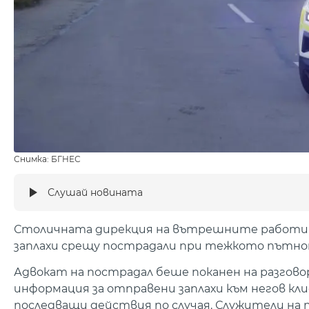
Снимка: БГНЕС
Слушай новината
Столичната дирекция на вътрешните работи (С
заплахи срещу пострадали при тежкото пътно
Адвокат на пострадал беше поканен на разгово
информация за отправени заплахи към негов кл
последващи действия по случая. Служители на 