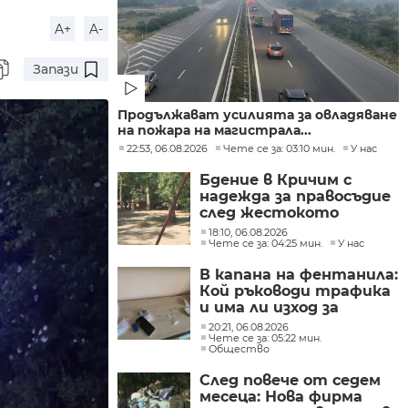
A+
A-
Запази
Продължават усилията за овладяване
на пожара на магистрала...
22:53, 06.08.2026
Чете се за: 03:10 мин.
У нас
Бдение в Кричим с
надежда за правосъдие
след жестокото
убийство на млад мъж
18:10, 06.08.2026
в Пловдив от
Чете се за: 04:25 мин.
У нас
тийнейджъри
В капана на фентанила:
Кой ръководи трафика
и има ли изход за
пристрастените?
20:21, 06.08.2026
Чете се за: 05:22 мин.
Общество
След повече от седем
месеца: Нова фирма