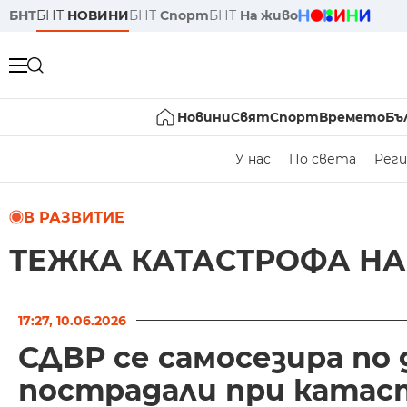
БНТ
БНТ
НОВИНИ
БНТ
Спорт
БНТ
На живо
Новини
Свят
Спорт
Времето
Бъ
У нас
По света
Реги
В РАЗВИТИЕ
ТЕЖКА КАТАСТРОФА НА
17:27, 10.06.2026
СДВР се самосезира по 
пострадали при катас