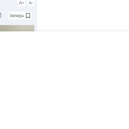
A+
A-
Запази