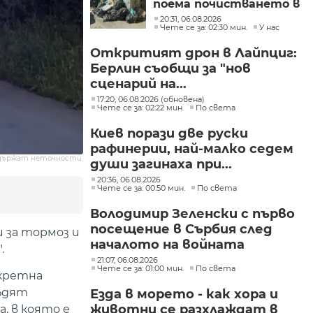
поема почистването в
столичните райони
20:31, 06.08.2026
"Слатина", "Подуяне" и
Чете се за: 02:30 мин.
У нас
"Изгрев"
Откритият дрон в Лайпциг:
Берлин съобщи за "нов
сценарий на...
17:20, 06.08.2026 (обновена)
Чете се за: 02:22 мин.
По света
Киев порази две руски
рафинерии, най-малко седем
държат неточности.
души загинаха при...
20:36, 06.08.2026
Чете се за: 00:50 мин.
По света
Володимир Зеленски с първо
посещение в Сърбия след
 за тормоз и
началото на войната
.
21:07, 06.08.2026
Чете се за: 01:00 мин.
По света
нкретна
съдят
Езда в морето - как хора и
животни се разхлаждат в
, в която е