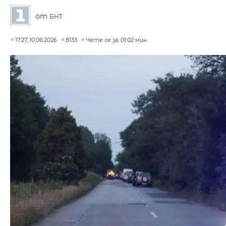
от
БНТ
17:27, 10.06.2026
8133
Чете се за: 01:02 мин.