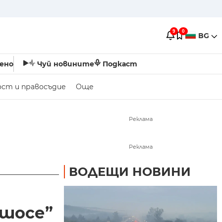
9
0
BG
ено
Чуй новините
Подкаст
ост и правосъдие
Още
Реклама
Реклама
ВОДЕЩИ НОВИНИ
 шосе”