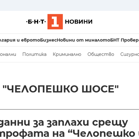
лгария и еврото
Бизнес
Новини от миналото
БНТ Провер
онални
Политика
Криминално
Общество
Сигурн
 "ЧЕЛОПЕШКО ШОСЕ"
данни за заплахи срещу
трофата на “Челопешко