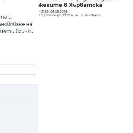
жегите в Хърватска
21:59, 06.08.2026
Чете се за: 00:37 мин.
По света
то и
ановяване на
риети всички