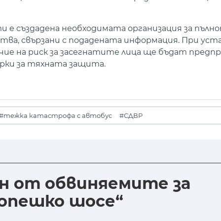
е създадена необходимата организация за пълно
тва, свързани с подадената информация. При уст
чие на риск за засегнатите лица ще бъдат предп
рки за тяхната защита.
#тежка катастрофа с автобус
#СДВР
н от обвиняемите за
опешко шосе“