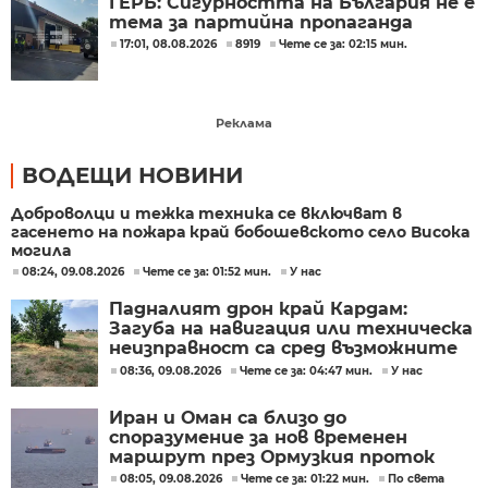
ГЕРБ: Сигурността на България не е
тема за партийна пропаганда
17:01, 08.08.2026
8919
Чете се за: 02:15 мин.
Реклама
ВОДЕЩИ НОВИНИ
Доброволци и тежка техника се включват в
гасенето на пожара край бобошевското село Висока
могила
08:24, 09.08.2026
Чете се за: 01:52 мин.
У нас
Падналият дрон край Кардам:
Загуба на навигация или техническа
неизправност са сред възможните
причини
08:36, 09.08.2026
Чете се за: 04:47 мин.
У нас
Иран и Оман са близо до
споразумение за нов временен
маршрут през Ормузкия проток
08:05, 09.08.2026
Чете се за: 01:22 мин.
По света