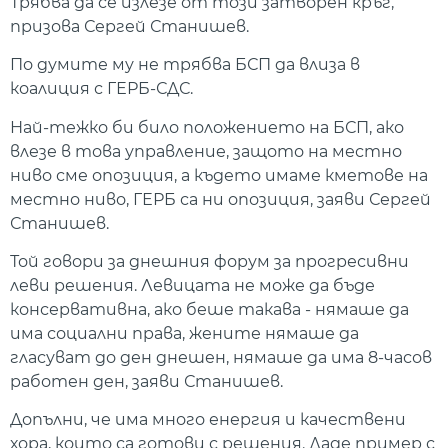
Трябва да се излезе от този затворен кръг,
призова Сергей Станишев.
По думите му не трябва БСП да влиза в
коалиция с ГЕРБ-СДС.
Най-тежко би било положението на БСП, ако
влезе в това управление, защото на местно
ниво сме опозиция, а където имаме кметове на
местно ниво, ГЕРБ са ни опозиция, заяви Сергей
Станишев.
Той говори за днешния форум за прогресивни
леви решения. Левицата не може да бъде
консервативна, ако беше такава - нямаше да
има социални права, жените нямаше да
гласуват до ден днешен, нямаше да има 8-часов
работен ден, заяви Станишев.
Допълни, че има много енергия и качествени
хора, които са готови с решения. Даде пример с