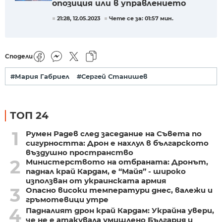
опозиция или в управлението
21:28, 12.05.2023
Чете се за: 01:57 мин.
Сподели
#Мария Габриел
#Сергей Станишев
ТОП 24
1
Румен Радев след заседание на Съвета по
сигурността: Дрон е нахлул в българското
въздушно пространство
2
Министерството на отбраната: Дронът,
паднал край Кардам, е “Майя” - широко
използван от украинската армия
3
Опасно високи температури днес, валежи и
гръмотевици утре
4
Падналият дрон край Кардам: Украйна увери,
че не е атакувала умишлено България и