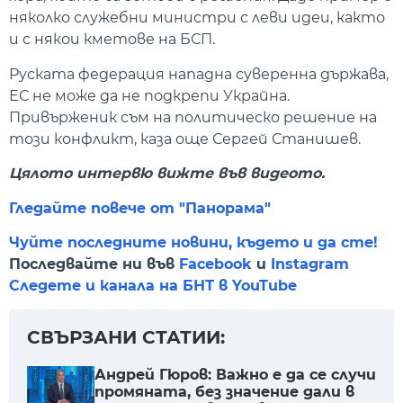
няколко служебни министри с леви идеи, както
и с някои кметове на БСП.
Руската федерация нападна суверенна държава,
ЕС не може да не подкрепи Украйна.
Привърженик съм на политическо решение на
този конфликт, каза още Сергей Станишев.
Цялото интервю вижте във видеото.
Гледайте повече от "Панорама"
Чуйте последните новини, където и да сте!
Последвайте ни във
Facebook
и
Instagram
Следете и канала на БНТ в YouTube
СВЪРЗАНИ СТАТИИ:
Андрей Гюров: Важно е да се случи
промяната, без значение дали в