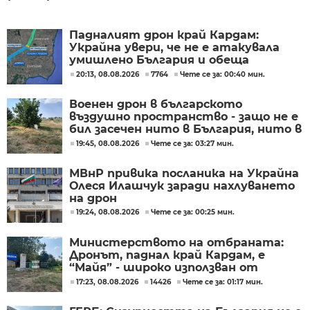
Падналият дрон край Кардам:
Украйна увери, че не е атакувала
умишлено България и обеща
разследване
20:13, 08.08.2026
7764
Чете се за: 00:40 мин.
Военен дрон в българското
въздушно пространство - защо не е
бил засечен нито в България, нито в
Румъния?
19:45, 08.08.2026
Чете се за: 03:27 мин.
МВнР привика посланика на Украйна
Олеся Илашчук заради нахлуването
на дрон
19:24, 08.08.2026
Чете се за: 00:25 мин.
Министерството на отбраната:
Дронът, паднал край Кардам, е
“Майя” - широко използван от
украинската армия
17:23, 08.08.2026
14426
Чете се за: 01:17 мин.