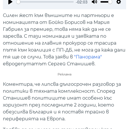
-02:03
Play
Mute
Setti
Силен жест към външните ни партньори е
номинацията от Бойко Борисов на Мария
Габриел за премиер, това няма как да не се
харесва. С тази номинация и заявката по
отношение на главния прокурор се трасира
пътя към коалиция с ПП-ДБ, не мога да кажа дали
тя ще се случи. Това заяви в
"Панорама"
евродепутатът Сергей Станишев.
Реклама
Коментира, че липсва дългосрочен разговор за
политики в тяхната комплексност. Според
Станишев политиците имат особено къс
хоризонт през последните 2 години, което
обезсилва България и я поставя трайно в
периферията на Европа.