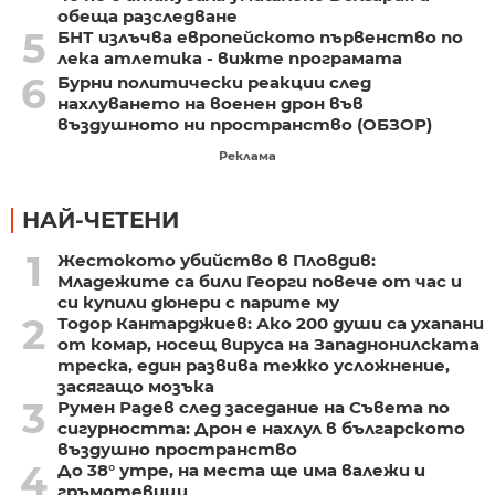
обеща разследване
5
БНТ излъчва европейското първенство по
лека атлетика - вижте програмата
6
Бурни политически реакции след
нахлуването на военен дрон във
въздушното ни пространство (ОБЗОР)
Реклама
НАЙ-ЧЕТЕНИ
1
Жестокото убийство в Пловдив:
Младежите са били Георги повече от час и
си купили дюнери с парите му
2
Тодор Кантарджиев: Ако 200 души са ухапани
от комар, носещ вируса на Западнонилската
треска, един развива тежко усложнение,
засягащо мозъка
3
Румен Радев след заседание на Съвета по
сигурността: Дрон е нахлул в българското
въздушно пространство
4
До 38° утре, на места ще има валежи и
гръмотевици