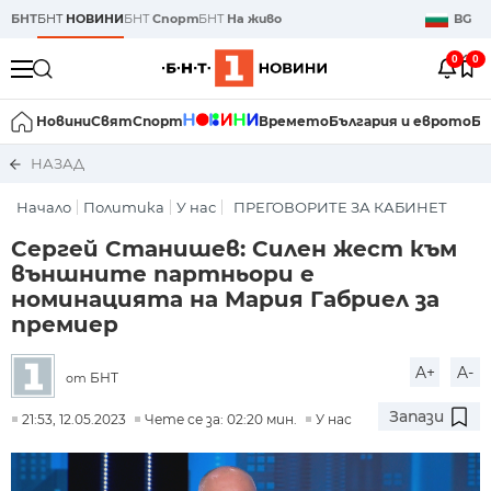
БНТ
БНТ
НОВИНИ
БНТ
Спорт
БНТ
На живо
BG
0
0
Новини
Свят
Спорт
Времето
България и еврото
Би
НАЗАД
Начало
Политика
У нас
ПРЕГОВОРИТЕ ЗА КАБИНЕТ
Сергей Станишев: Силен жест към
външните партньори е
номинацията на Мария Габриел за
премиер
A+
A-
БНТ
от
Запази
21:53, 12.05.2023
Чете се за: 02:20 мин.
У нас