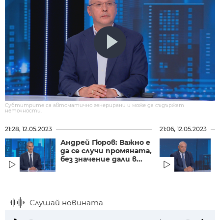
Субтитрите са автоматично генерирани и може да съдържат
неточности.
21:28, 12.05.2023
21:06, 12.05.2023
Андрей Гюров: Важно е
да се случи промяната,
без значение дали в...
Г
п
Слушай новината