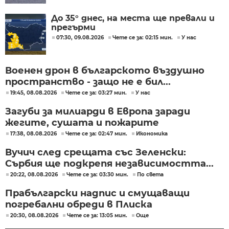
До 35° днес, на места ще превали и
прегърми
07:30, 09.08.2026
Чете се за: 02:15 мин.
У нас
Военен дрон в българското въздушно
пространство - защо не е бил...
19:45, 08.08.2026
Чете се за: 03:27 мин.
У нас
Загуби за милиарди в Европа заради
жегите, сушата и пожарите
17:38, 08.08.2026
Чете се за: 02:47 мин.
Икономика
Вучич след срещата със Зеленски:
Сърбия ще подкрепя независимостта...
20:22, 08.08.2026
Чете се за: 03:30 мин.
По света
Прабългарски надпис и смущаващи
погребални обреди в Плиска
20:30, 08.08.2026
Чете се за: 13:05 мин.
Още