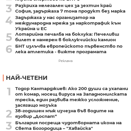
3
Разкриха нелегален цех за зехтин край
София, задържаха 7 тона продукт без марка
4
Задържаха у нас организатор на
международна мрежа за наркотрафик към
Украйна и ЕС
5
Лотарийна печалба на боклука: Печеливш
билет е намерен в боклукчийски камион
6
БНТ излъчва европейското първенство по
лека атлетика - вижте програмата
Реклама
НАЙ-ЧЕТЕНИ
1
Тодор Кантарджиев: Ако 200 души са ухапани
от комар, носещ вируса на Западнонилската
треска, един развива тежко усложнение,
засягащо мозъка
2
38-годишен мъж изчезна във водите на
язовир „Доспат“
3
България посреща чудотворната икона на
Света Богородица – "Хавайска"