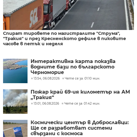
Спират тировете по магистралите "Струма",
"Тракия" и през Кресненското дефиле в пиковите
часове в петък и неделя
Интерактивна карта показва
водните бази по българското
Черноморие
13:54, 06.08.2026
Чете се за: 01:10 мин.
Пожар край 69-ия километър на АМ
„Тракия“
13:01, 06.08.2026
Чете се за: 01:42 мин.
Космически център в Доброславци:
Ще се разработват системи
свързани с космоса