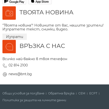
ТВОЯТА НОВИНА
"Твоята новина"! Новините от вас, нашите зрители!
Изпратете текст, снимки, видео.
Изпрати
ВРЪЗКА С НАС
Всичко най-важно в твоя телефон
02 814 2100
news@bnt.bg
Общи условия за ползване
Обратна връзка
СЕМ
ECPT
Политика за защита на личните данни