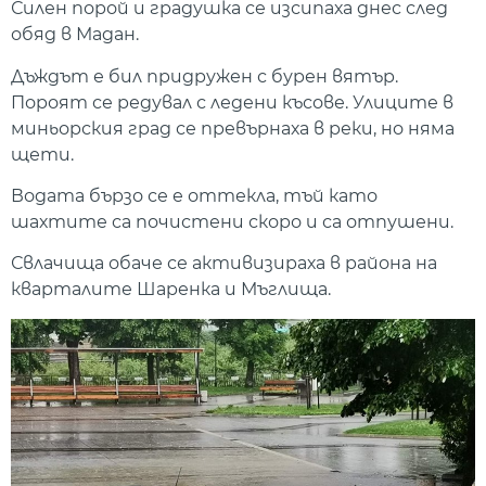
Силен порой и градушка се изсипаха днес след
обяд в Мадан.
Дъждът е бил придружен с бурен вятър.
Пороят се редувал с ледени късове. Улиците в
миньорския град се превърнаха в реки, но няма
щети.
Водата бързо се е оттекла, тъй като
шахтите са почистени скоро и са отпушени.
Свлачища обаче се активизираха в района на
кварталите Шаренка и Мъглища.