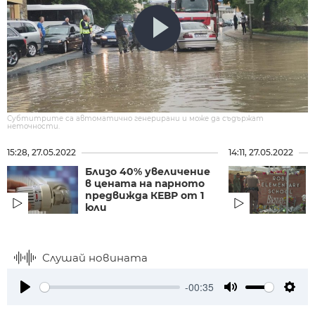
Субтитрите са автоматично генерирани и може да съдържат
неточности.
15:28, 27.05.2022
14:11, 27.05.2022
Близо 40% увеличение
в цената на парното
предвижда КЕВР от 1
юли
Слушай новината
-00:35
Play
Mute
Setti