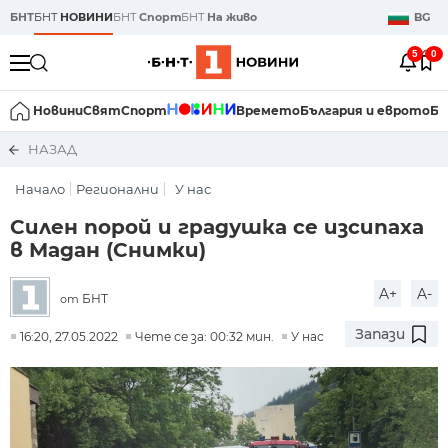
БНТ
БНТ
НОВИНИ
БНТ
Спорт
БНТ
На живо
BG
5
0
Новини
Свят
Спорт
Времето
България и еврото
Би
НАЗАД
Начало
Регионални
У нас
Силен порой и градушка се изсипаха
в Мадан (Снимки)
A+
A-
БНТ
от
Запази
16:20, 27.05.2022
Чете се за: 00:32 мин.
У нас