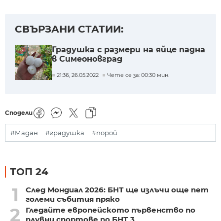
СВЪРЗАНИ СТАТИИ:
Градушка с размери на яйце падна
в Симеоновград
21:36, 26.05.2022
Чете се за: 00:30 мин.
Сподели
#Мадан
#градушка
#порой
ТОП 24
1
След Мондиал 2026: БНТ ще излъчи още пет
големи събития пряко
2
Гледайте европейското първенство по
плувни спортове по БНТ 3