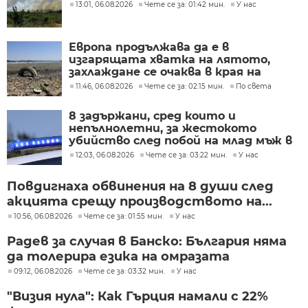
13:01, 06.08.2026
Чете се за: 01:42 мин.
У нас
Европа продължава да е в
изгарящата хватка на лятото,
захлаждане се очаква в края на
седмицата
11:46, 06.08.2026
Чете се за: 02:15 мин.
По света
8 задържани, сред които и
непълнолетни, за жестокото
убийство след побой на млад мъж в
Пловдив
12:03, 06.08.2026
Чете се за: 03:22 мин.
У нас
Повдигнаха обвинения на 8 души след
акцията срещу производството на...
10:56, 06.08.2026
Чете се за: 01:55 мин.
У нас
Радев за случая в Банско: България няма
да толерира езика на омразата
09:12, 06.08.2026
Чете се за: 03:32 мин.
У нас
"Визия нула": Как Гърция намали с 22%