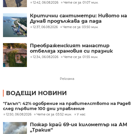
12:42, 06.08.2026
Чете се за: 01:07 мин.
Критични сантиметри: Нивото на
Дунав продължава да пада
12:37, 06.08.2026
Чете се за: 03:50 мин.
Преображенският манастир
отбеляза храмовия си празник
12:34, 06.08.2026
Чете се за: 01:55 мин.
Реклама
ВОДЕЩИ НОВИНИ
"Галъп": 42% одобрение на правителството на Радев
след първите 100 дни управление
12:50, 06.08.2026
Чете се за: 03:52 мин.
У нас
Пожар край 69-ия километър на АМ
„Тракия“