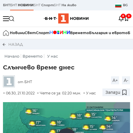
БНТ
БНТ
НОВИНИ
БНТ
Спорт
БНТ
На живо
BG
8
0
Новини
Свят
Спорт
Времето
България и еврото
Би
НАЗАД
Начало
Времето
У нас
Слънчево време днес
A+
A-
БНТ
от
Запази
06:30, 21.10.2022
Чете се за: 02:20 мин.
У нас