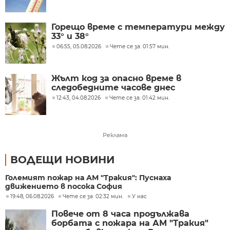
Горещо време с температури между
33° и 38°
06:55, 05.08.2026
Чете се за: 01:57 мин.
Жълт код за опасно време в
следобедните часове днес
12:43, 04.08.2026
Чете се за: 01:42 мин.
Реклама
ВОДЕЩИ НОВИНИ
Големият пожар на АМ "Тракия": Пуснаха
движението в посока София
19:48, 06.08.2026
Чете се за: 02:32 мин.
У нас
Повече от 8 часа продължава
борбата с пожара на АМ "Тракия"