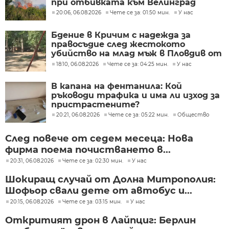
при отбивката към Велинград
20:06, 06.08.2026
Чете се за: 01:50 мин.
У нас
Бдение в Кричим с надежда за
правосъдие след жестокото
убийство на млад мъж в Пловдив от
тийнейджъри
18:10, 06.08.2026
Чете се за: 04:25 мин.
У нас
В капана на фентанила: Кой
ръководи трафика и има ли изход за
пристрастените?
20:21, 06.08.2026
Чете се за: 05:22 мин.
Общество
След повече от седем месеца: Нова
фирма поема почистването в...
20:31, 06.08.2026
Чете се за: 02:30 мин.
У нас
Шокиращ случай от Долна Митрополия:
Шофьор свали дете от автобус и...
20:15, 06.08.2026
Чете се за: 03:15 мин.
У нас
Откритият дрон в Лайпциг: Берлин