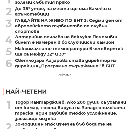
големи събития пряко
2
До 38° утре, на места ще има валежи и
гръмотевици
3
ГЛЕДАЙТЕ НА ЖИВО ПО БНТ 3: Седми ден от
европейското първенство по плувни
спортове
4
Лотарийна печалба на боклука: Печеливш
билет е намерен в боклукчийски камион
5
Максималните температури в четвъртък
ще са между 32° и 37°
6
Светлозара Лазарова става директор на
дирекция „Програмно съдържание“ в БНТ
Реклама
НАЙ-ЧЕТЕНИ
1
Тодор Кантарджиев: Ако 200 души са ухапани
от комар, носещ вируса на Западнонилската
треска, един развива тежко усложнение,
засягащо мозъка
2
38-годишен мъж изчезна във водите на