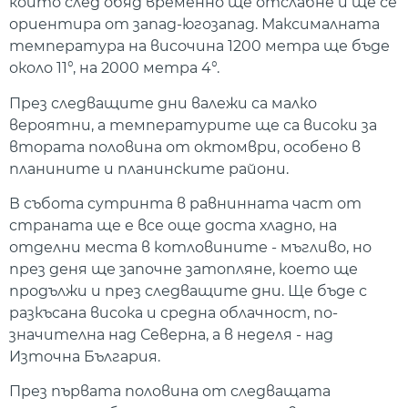
който след обяд временно ще отслабне и ще се
ориентира от запад-югозапад. Максималната
температура на височина 1200 метра ще бъде
около 11°, на 2000 метра 4°.
През следващите дни валежи са малко
вероятни, а температурите ще са високи за
втората половина от октомври, особено в
планините и планинските райони.
В събота сутринта в равнинната част от
страната ще е все още доста хладно, на
отделни места в котловините - мъгливо, но
през деня ще започне затопляне, което ще
продължи и през следващите дни. Ще бъде с
разкъсана висока и средна облачност, по-
значителна над Северна, а в неделя - над
Източна България.
През първата половина от следващата