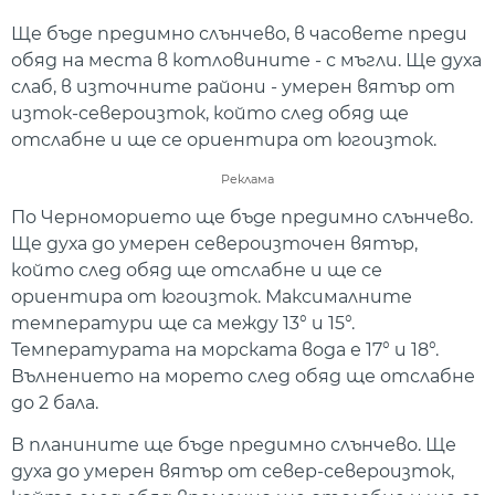
Ще бъде предимно слънчево, в часовете преди
обяд на места в котловините - с мъгли. Ще духа
слаб, в източните райони - умерен вятър от
изток-североизток, който след обяд ще
отслабне и ще се ориентира от югоизток.
Реклама
По Черноморието ще бъде предимно слънчево.
Ще духа до умерен североизточен вятър,
който след обяд ще отслабне и ще се
ориентира от югоизток. Максималните
температури ще са между 13° и 15°.
Температурата на морската вода е 17° и 18°.
Вълнението на морето след обяд ще отслабне
до 2 бала.
В планините ще бъде предимно слънчево. Ще
духа до умерен вятър от север-североизток,