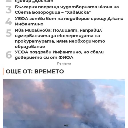
язовир „Доспат“
3
България посреща чудотворната икона на
Света Богородица – "Хавайска"
4
УЕФА готви вот на недоверие срещу Джани
Инфантино
5
Ива Михайлова: Полицаят, направил
измерванията за експертизата на
прокуратурата, няма необходимото
образование
6
УЕФА поздрави Инфантино, но свали
доверието си от ФИФА
Реклама
ОЩЕ ОТ: ВРЕМЕТО