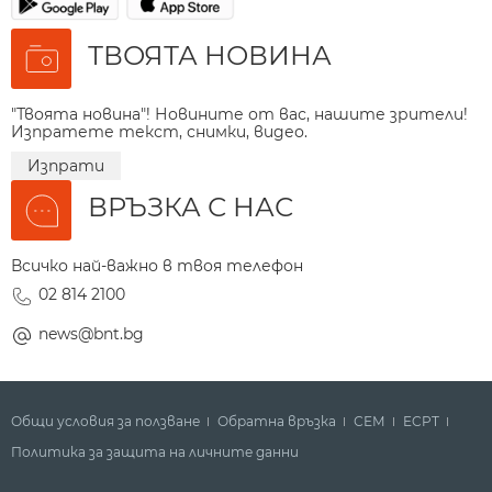
ТВОЯТА НОВИНА
"Твоята новина"! Новините от вас, нашите зрители!
Изпратете текст, снимки, видео.
Изпрати
ВРЪЗКА С НАС
Всичко най-важно в твоя телефон
02 814 2100
news@bnt.bg
Общи условия за ползване
Обратна връзка
СЕМ
ECPT
Политика за защита на личните данни