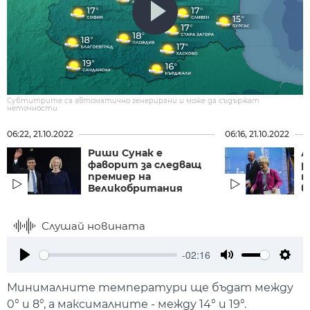
Субтитрите са автоматично генерирани и може да съдържат
неточности.
06:22, 21.10.2022
06:16, 21.10.2022
Риши Сунак е
Л
фаворит за следващ
р
премиер на
п
Великобритания
в
Слушай новината
-02:16
Play
Mute
Setti
Минималните температури ще бъдат между
0° и 8°, а максималните - между 14° и 19°.