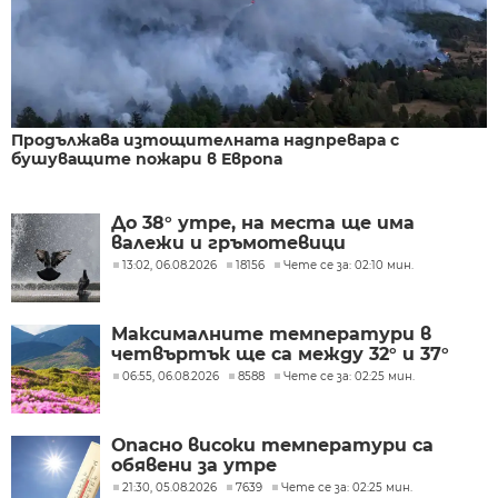
Продължава изтощителната надпревара с
бушуващите пожари в Европа
До 38° утре, на места ще има
валежи и гръмотевици
13:02, 06.08.2026
18156
Чете се за: 02:10 мин.
Максималните температури в
четвъртък ще са между 32° и 37°
06:55, 06.08.2026
8588
Чете се за: 02:25 мин.
Опасно високи температури са
обявени за утре
21:30, 05.08.2026
7639
Чете се за: 02:25 мин.