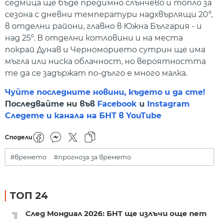
седмица ще бъде предимно слънчево и топло за
сезона с дневни температури надхвърлящи 20°,
в отделни райони, главно в Южна България - и
над 25°. В отделни котловини и на места
покрай Дунав и Черноморието сутрин ще има
мъгла или ниска облачност, но вероятността
те да се задържат по-дълго е много малка.
Чуйте последните новини, където и да сте!
Последвайте ни във
Facebook
и
Instagram
Следете и канала на БНТ в YouTube
Сподели
#времето
#прогноза за времето
ТОП 24
1
След Мондиал 2026: БНТ ще излъчи още пет