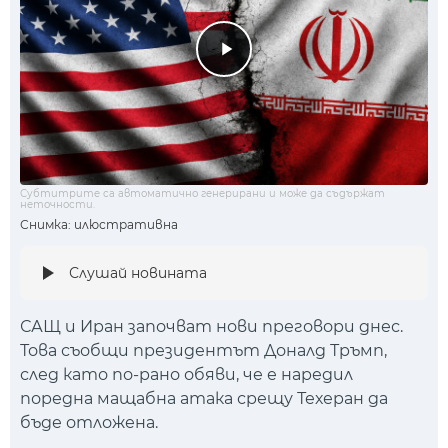
Субтитрите са автоматично генерирани и може да съдържат
неточности.
Снимка: илюстративна
Слушай новината
САЩ и Иран започват нови преговори днес.
Това съобщи президентът Доналд Тръмп,
след като по-рано обяви, че е наредил
поредна мащабна атака срещу Техеран да
бъде отложена.