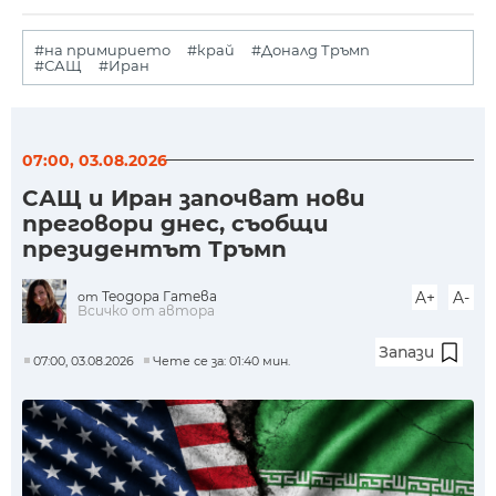
#на примирието
#край
#Доналд Тръмп
#САЩ
#Иран
07:00, 03.08.2026
САЩ и Иран започват нови
преговори днес, съобщи
президентът Тръмп
Теодора Гатева
A+
A-
от
Всичко от автора
Запази
07:00, 03.08.2026
Чете се за: 01:40 мин.