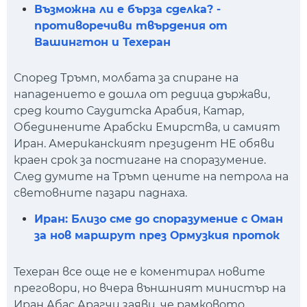
Възможна ли е бърза сделка? -
противоречиви твърдения от
Вашингтон и Техеран
Според Тръмп, молбата за спиране на
нападението е дошла от редица държави,
сред които Саудитска Арабия, Катар,
Обединените Арабски Емирства, и самият
Иран. Американският президент НЕ обяви
краен срок за постигане на споразумение.
След думите на Тръмп цените на петрола на
световните пазари паднаха.
Иран: Близо сме до споразумение с Оман
за нов маршрут през Ормузкия проток
Техеран все още не е коментирал новите
преговори, но вчера външният министър на
Иран Абас Арагчи заяви, че рамковото