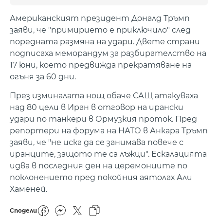
Американският президент Доналд Тръмп
заяви, че "примирието е приключило" след
поредната размяна на удари. Двете страни
подписаха меморандум за разбирателство на
17 юни, което предвижда прекратяване на
огъня за 60 дни.
През изминалата нощ обаче САЩ атакуваха
над 80 цели в Иран в отговор на ирански
удари по танкери в Ормузкия проток. Пред
репортери на форума на НАТО в Анкара Тръмп
заяви, че "не иска да се занимава повече с
иранците, защото те са лъжци". Ескалацията
идва в последния ден на церемониите по
поклонението пред покойния аятолах Али
Хаменей.
Сподели