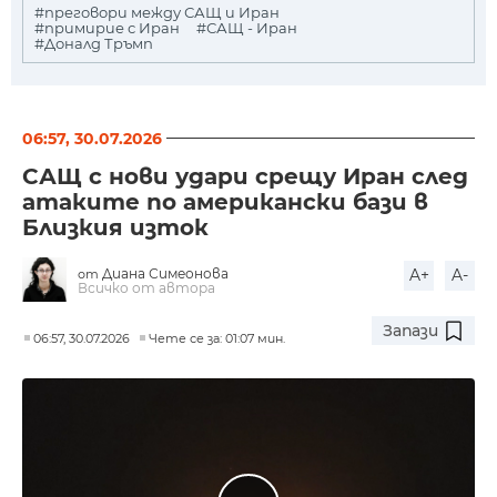
#преговори между САЩ и Иран
#примирие с Иран
#САЩ - Иран
#Доналд Тръмп
06:57, 30.07.2026
САЩ с нови удари срещу Иран след
атаките по американски бази в
Близкия изток
Диана Симеонова
A+
A-
от
Всичко от автора
Запази
06:57, 30.07.2026
Чете се за: 01:07 мин.