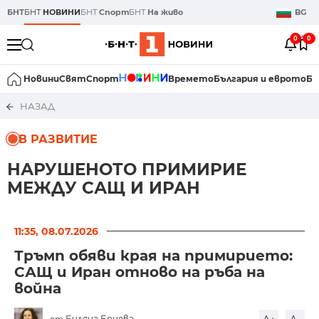
БНТ
БНТ
НОВИНИ
БНТ
Спорт
БНТ
На живо
BG
0
0
Новини
Свят
Спорт
Времето
България и еврото
Би
НАЗАД
В РАЗВИТИЕ
НАРУШЕНОТО ПРИМИРИЕ
МЕЖДУ САЩ И ИРАН
11:35, 08.07.2026
Тръмп обяви края на примирието:
САЩ и Иран отново на ръба на
война
Биляна Бонева
от