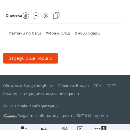
Сподели
#атаки по бази
#Иран, САЩ
#нови удари
Зареди още новини
Общи условия за ползване
Обратна връзка
СЕМ
ECPT
Политика за защита на личните данни
©БНТ. Всички права запазени
Гледайте новините за деня на БНТ в Метрото