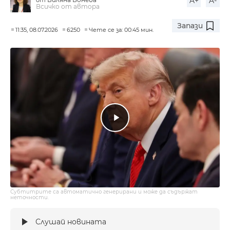
A+
A-
Всичко от автора
Запази
11:35, 08.07.2026
6250
Чете се за: 00:45 мин.
Субтитрите са автоматично генерирани и може да съдържат
неточности.
Слушай новината