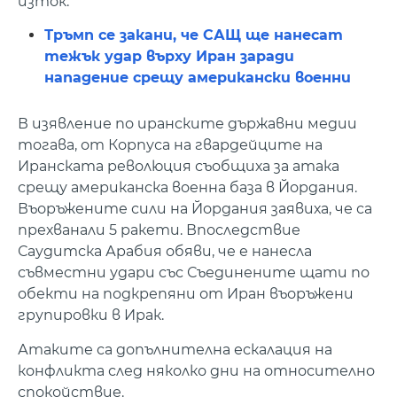
изток.
Тръмп се закани, че САЩ ще нанесат
тежък удар върху Иран заради
нападение срещу американски военни
В изявление по иранските държавни медии
тогава, от Корпуса на гвардейците на
Иранската революция съобщиха за атака
срещу американска военна база в Йордания.
Въоръжените сили на Йордания заявиха, че са
прехванали 5 ракети. Впоследствие
Саудитска Арабия обяви, че е нанесла
съвместни удари със Съединените щати по
обекти на подкрепяни от Иран въоръжени
групировки в Ирак.
Атаките са допълнителна ескалация на
конфликта след няколко дни на относително
спокойствие.