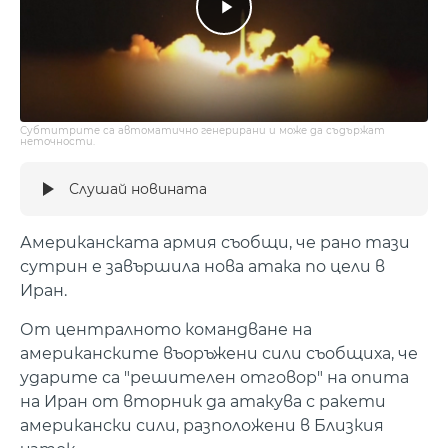
Субтитрите са автоматично генерирани и може да съдържат
неточности.
Слушай новината
Американската армия съобщи, че рано тази
сутрин е завършила нова атака по цели в
Иран.
От централното командване на
американските въоръжени сили съобщиха, че
ударите са "решителен отговор" на опита
на Иран от вторник да атакува с ракети
американски сили, разположени в Близкия