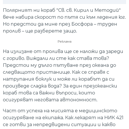
Play
Mute
Setti
Полярният ни кораб "Св. св. Кирил и Методий"
вече набира скорост по пътя си към ледения юг.
Но предстои да мине през Босфора – труден
пролив – ще разберете защо.
Реклама
На излизане от пролива ще се наложи да зареди
с гориво. Виждали ли сте как става това?
Предстои му дълго пътуване през океана до
следващото пристанище. Как се справя с
натрупания боклук и може ли корабът да си
произведе сладка вода? За един презокеански
кораб това са важни въпроси, които
осигуряват неговата автономност.
Част от успеха на мисията е медицинското
осигуряване на екипажа. Как лекарят на НИК 421
се готви за непредвидени ситуации и какво