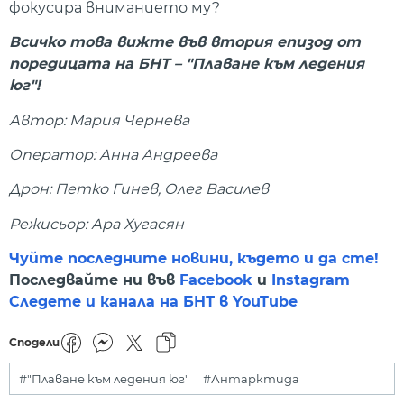
фокусира вниманието му?
Всичко това вижте във втория епизод от
поредицата на БНТ – "Плаване към ледения
юг"!
Автор: Мария Чернева
Оператор: Анна Андреева
Дрон: Петко Гинев, Олег Василев
Режисьор: Ара Хугасян
Чуйте последните новини, където и да сте!
Последвайте ни във
Facebook
и
Instagram
Следете и канала на БНТ в YouTube
Сподели
#"Плаване към ледения юг"
#Антарктида