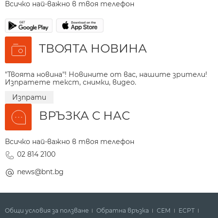
Всичко най-важно в твоя телефон
ТВОЯТА НОВИНА
"Твоята новина"! Новините от вас, нашите зрители!
Изпратете текст, снимки, видео.
Изпрати
ВРЪЗКА С НАС
Всичко най-важно в твоя телефон
02 814 2100
news@bnt.bg
Общи условия за ползване
Обратна връзка
СЕМ
ECPT