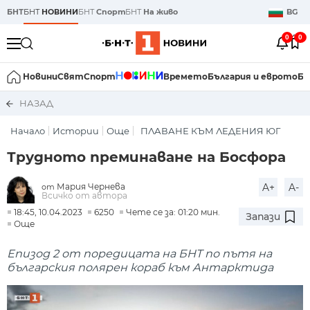
БНТ
БНТ
НОВИНИ
БНТ
Спорт
БНТ
На живо
BG
0
0
Новини
Свят
Спорт
Времето
България и еврото
Би
НАЗАД
Начало
Истории
Още
ПЛАВАНЕ КЪМ ЛЕДЕНИЯ ЮГ
Трудното преминаване на Босфора
Мария Чернева
A+
A-
от
Всичко от автора
18:45, 10.04.2023
6250
Чете се за: 01:20 мин.
Запази
Още
Епизод 2 от поредицата на БНТ по пътя на
българския полярен кораб към Антарктида