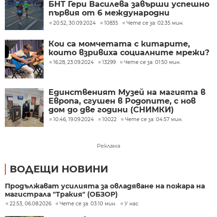
БНТ Гери Василева завърши успешно
първия от 6 международни
маратона
20:52, 30.09.2024
10835
Чете се за: 02:35 мин.
Кои са момчетата с китарите,
които взривиха социалните мрежи?
16:28, 23.09.2024
13299
Чете се за: 01:50 мин.
Единственият Музей на магията в
Европа, сгушен в Родопите, с нов
дом до две години (СНИМКИ)
10:46, 19.09.2024
10022
Чете се за: 04:57 мин.
Реклама
ВОДЕЩИ НОВИНИ
Продължават усилията за овладяване на пожара на
магистрала "Тракия" (ОБЗОР)
22:53, 06.08.2026
Чете се за: 03:10 мин.
У нас