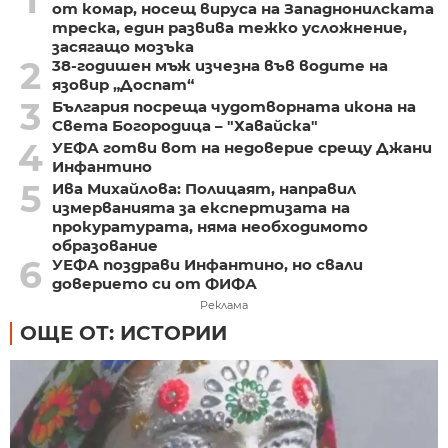
от комар, носещ вируса на Западнонилската
треска, един развива тежко усложнение,
засягащо мозъка
2
38-годишен мъж изчезна във водите на
язовир „Доспат“
3
България посреща чудотворната икона на
Света Богородица – "Хавайска"
4
УЕФА готви вот на недоверие срещу Джани
Инфантино
5
Ива Михайлова: Полицаят, направил
измерванията за експертизата на
прокуратурата, няма необходимото
образование
6
УЕФА поздрави Инфантино, но свали
доверието си от ФИФА
Реклама
ОЩЕ ОТ: ИСТОРИИ