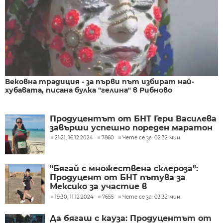
Вековна традиция - за първи път избират най-
хубавата, писана булка "гелина" в Рибново
Продуцентът от БНТ Гери Василева
завърши успешно пореден маратон
21:21, 16.12.2024
7860
Чете се за: 02:32 мин.
"Бягай с множествена склероза":
Продуцент от БНТ пътува за
Мексико за участие в
инициативата "Шест маратона на
19:30, 11.12.2024
7655
Чете се за: 03:32 мин.
шест континента"
Да бягаш с кауза: Продуцентът от