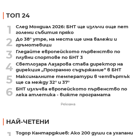
ТОП 24
1
След Мондиал 2026: БНТ ще излъчи още пет
големи събития пряко
2
До 38° утре, на места ще има валежи и
гръмотевици
3
Гледайте европейското първенство по
плувни спортове по БНТ 3
4
Светлозара Лазарова става директор на
дирекция „Програмно съдържание“ в БНТ
5
Максималните температури в четвъртък
ще са между 32° и 37°
6
БНТ излъчва европейското първенство по
лека атлетика - вижте програмата
Реклама
НАЙ-ЧЕТЕНИ
1
Тодор Кантарджиев: Ако 200 души са ухапани