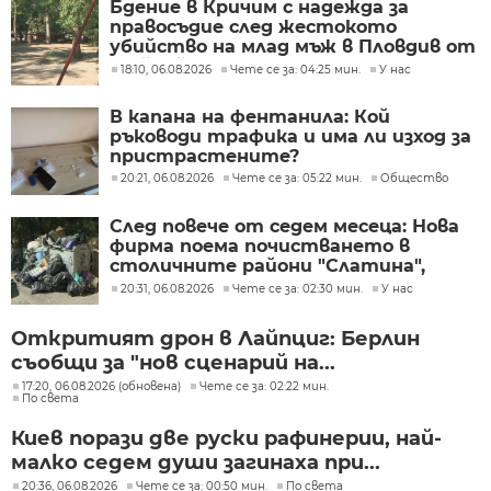
Бдение в Кричим с надежда за
правосъдие след жестокото
убийство на млад мъж в Пловдив от
тийнейджъри
18:10, 06.08.2026
Чете се за: 04:25 мин.
У нас
В капана на фентанила: Кой
ръководи трафика и има ли изход за
пристрастените?
20:21, 06.08.2026
Чете се за: 05:22 мин.
Общество
След повече от седем месеца: Нова
фирма поема почистването в
столичните райони "Слатина",
"Подуяне" и "Изгрев"
20:31, 06.08.2026
Чете се за: 02:30 мин.
У нас
Откритият дрон в Лайпциг: Берлин
съобщи за "нов сценарий на...
17:20, 06.08.2026 (обновена)
Чете се за: 02:22 мин.
По света
Киев порази две руски рафинерии, най-
малко седем души загинаха при...
20:36, 06.08.2026
Чете се за: 00:50 мин.
По света