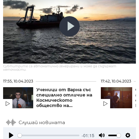
Субтитрите са автоматично генерирани и може да съдържат
неточности.
17:55, 10.04.2023
17:42, 10.04.2023
Ученици от Варна със
С
специално отличие на
а
Космическото
с
общество на...
М
Слушай новината
-01:15