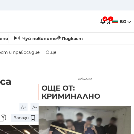
2
0
BG
ено
Чуй новините
Подкаст
ост и правосъдие
Още
са
Реклама
ОЩЕ ОТ:
КРИМИНАЛНО
A+
A-
Запази