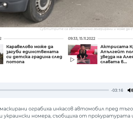
Субтитрите са автоматично генерирани и може да 
2
09:33, 15.11.2022
Каравелово може да
Актрисата К
загуби единствената
Апългейт по
си детска градина след
звезда на Але
потопа
славата в...
-03:16
M
маскирани ограбиха инкасов автомобил пред тъго
 украински номера, съобщиха от прокуратурата 