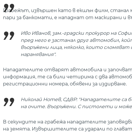
Грабежът, извършен като в екшън филм, станал м
пари за банкомати, е нападнат от маскирани и в
Иво Иванов, зам.-градски прокурор на Соф
пред него е застанал друг автомобил, ко
въоръжени лица, няколко, които сломяват
наранявания".
Нападателите отварят автомобила и започват 
информация, те са били четирима с два автомоби
регистрационни номера, обявени за издирване.
Николай Нотев, СДВР: "Нападателите са би
на очите. Въоръжени. С пистолети и може 
В секундите на грабежа нападателите заповядв
на земята. Извършителите са ударали по глават