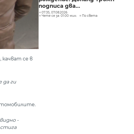
подписа два...
07:35, 07.08.2026
Чете се за: 01:00 мин.
По света
 качват се в
е да ги
автомобилите.
видно -
истига