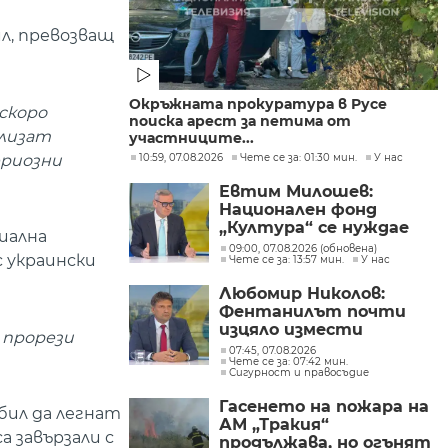
ил, превозващ
Окръжната прокуратура в Русе
-скоро
поиска арест за петима от
злизат
участниците...
ериозни
10:59, 07.08.2026
Чете се за: 01:30 мин.
У нас
Евтим Милошев:
Национален фонд
„Култура“ се нуждае
иална
от законодателна
09:00, 07.08.2026 (обновена)
с украински
Чете се за: 13:57 мин.
У нас
реформа, а процесите в
министерството ще
Любомир Николов:
бъдат максимално
Фентанилът почти
прозрачни
изцяло измести
 прорези
хероина, възможно е
07:45, 07.08.2026
Чете се за: 07:42 мин.
разбитата
Сигурност и правосъдие
лаборатория да е
единствената у нас
Гасенето на пожара на
бил да легнат
АМ „Тракия“
 завързали с
продължава, но огънят