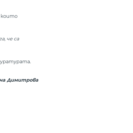
с които
, че са
куратурата.
ана Димитрова