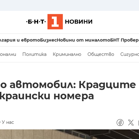
лгария и еврото
Бизнес
Новини от миналото
БНТ Провер
онални
Политика
Криминално
Общество
Сигурн
со автомобил: Крадците 
украински номера
У нас