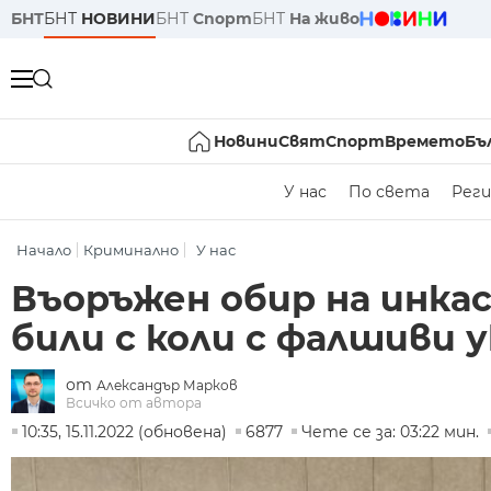
БНТ
БНТ
НОВИНИ
БНТ
Спорт
БНТ
На живо
Новини
Свят
Спорт
Времето
Бъ
У нас
По света
Реги
Начало
Криминално
У нас
Въоръжен обир на инка
били с коли с фалшиви 
от
Александър Марков
Всичко от автора
10:35, 15.11.2022 (обновена)
6877
Чете се за: 03:22 мин.