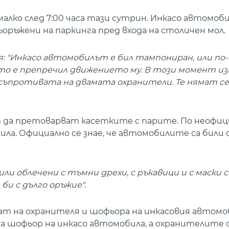
алко след 7:00 часа тази сутрин. Инкасо автомоб
ъоръжени на паркинга пред входа на столичен мол.
ия: "Инкасо автомобилът е бил тампониран, или по
йто е препречил движението му. В този момент и
 съпротивата на двамата охранители. Те нямат с
да претоварват касетките с парите. По неофиц
ла. Официално се знае, че автомобилите са били 
ли облечени с тъмни дрехи, с ръкавици и с маски с
би с дълго оръжие".
ат на охранителя и шофьора на инкасовия автомо
а шофьор на инкасо автомобила, а охранителите са