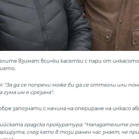
лите взимат всички касетки с пари от инкасото,
ието.
: "За да се попречи може би да се оттегли или пон
гума им е срязана".
бре запознати с начина на опериране на инкасо 
фийската градска прокуратура: "Нападателите оче
аршрута, след като в този ранен час знаят, че пр