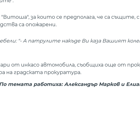
ите".
"Витоша", за които се предполага, че са същите, 
дства са опожарени.
бели: "- А патрулите накъде Ви каза Вашият колега
пари от инкасо автомобила, съобщиха още от про
ра на градската прокуратура.
По темата работиха: Александър Марков и Ели