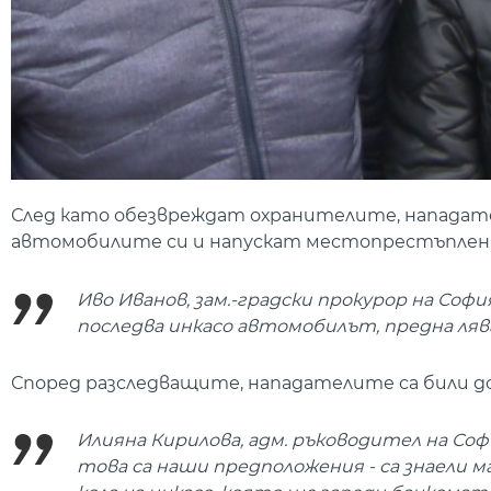
След като обезвреждат охранителите, нападате
автомобилите си и напускат местопрестъплен
Иво Иванов, зам.-градски прокурор на София
последва инкасо автомобилът, предна лява 
Според разследващите, нападателите са били до
Илияна Кирилова, адм. ръководител на Со
това са наши предположения - са знаели м