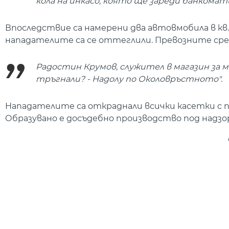
кола на инкасо, която ще зареди банкомат
Впоследствие са намерени два автовмобила в кв. 
нападателите са се оттеглили. Превозните сре
Радостин Крумов, служител в магазин за ме
тръгнали? - Надолу по Околовръстното".
Нападателите са откраднали всички касетки с 
Образувано е досъдебно производство под надзо