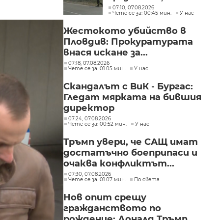
е локализиран
07:10, 07.08.2026
Чете се за: 00:45 мин.
У нас
Жестокото убийство в
Пловдив: Прокуратурата
внася искане за...
07:18, 07.08.2026
Чете се за: 01:05 мин.
У нас
Скандалът с ВиК - Бургас:
Гледат мярката на бившия
директор
07:24, 07.08.2026
Чете се за: 00:52 мин.
У нас
Тръмп увери, че САЩ имат
достатъчно боеприпаси и
очаква конфликтът...
07:30, 07.08.2026
Чете се за: 01:07 мин.
По света
Нов опит срещу
гражданството по
рождение: Доналд Тръмп