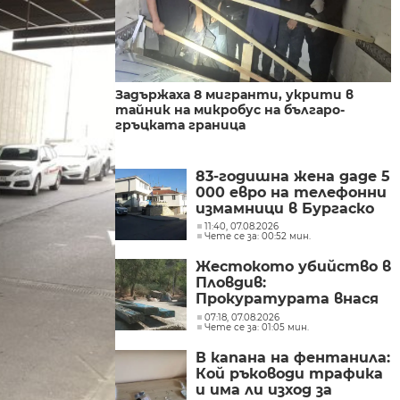
Задържаха 8 мигранти, укрити в
тайник на микробус на българо-
гръцката граница
83-годишна жена даде 5
000 евро на телефонни
измамници в Бургаско
11:40, 07.08.2026
Чете се за: 00:52 мин.
Жестокото убийство в
Пловдив:
Прокуратурата внася
искане за „задържане
07:18, 07.08.2026
Чете се за: 01:05 мин.
под стража“
В капана на фентанила:
Кой ръководи трафика
и има ли изход за