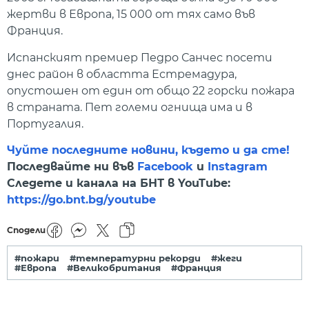
жертви в Европа, 15 000 от тях само във
Франция.
Испанският премиер Педро Санчес посети
днес район в областта Естремадура,
опустошен от един от общо 22 горски пожара
в страната. Пет големи огнища има и в
Португалия.
Чуйте последните новини, където и да сте!
Последвайте ни във
Facebook
и
Instagram
Следете и канала на БНТ в YouTube:
https://go.bnt.bg/youtube
Сподели
#пожари
#температурни рекорди
#жеги
#Европа
#Великобритания
#Франция