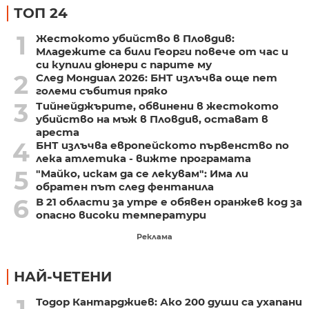
ТОП 24
1
Жестокото убийство в Пловдив:
Младежите са били Георги повече от час и
си купили дюнери с парите му
2
След Мондиал 2026: БНТ излъчва още пет
големи събития пряко
3
Тийнейджърите, обвинени в жестокото
убийство на мъж в Пловдив, остават в
ареста
4
БНТ излъчва европейското първенство по
лека атлетика - вижте програмата
5
"Майко, искам да се лекувам": Има ли
обратен път след фентанила
6
В 21 области за утре е обявен оранжев код за
опасно високи температури
Реклама
НАЙ-ЧЕТЕНИ
Тодор Кантарджиев: Ако 200 души са ухапани