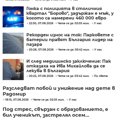
Гонка с полицията в столичния
квартал "Борово", задържан е мъж, у
когото са намерени 460 000 евро
22:50, 07.08.2026
Чете се за: 02:05 мин.
У нас
Рекорден износ на ток: Парковете с
батерии правят България лидер на
пазара
20:28, 07.08.2026
Чете се за: 05:42 мин.
У нас
И след медицинско заключение: Пак
отказаха на Ива Михайлова да се
лекува в България
20:22, 07.08.2026
Чете се за: 03:42 мин.
По света
Разследват побой и унижение над дете в
Радомир
18:15, 07.08.2026
Чете се за: 02:55 мин.
У нас
Под стрес, свързан с образованието, е
бил ученикът, застрелял осем...