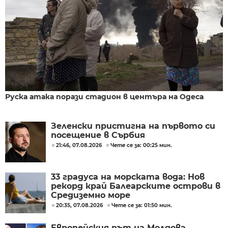
Руска атака порази стадион в центъра на Одеса
Зеленски пристигна на първото си
посещение в Сърбия
21:46, 07.08.2026
Чете се за: 00:25 мин.
33 градуса на морската вода: Нов
рекорд край Балеарските острови в
Средиземно море
20:35, 07.08.2026
Чете се за: 01:50 мин.
Европейския път на Молдова