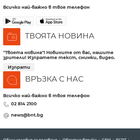
Всичко най-важно в твоя телефон
ТВОЯТА НОВИНА
"Твоята новина"! Новините от вас, нашите
зрители! Изпратете текст, снимки, видео.
Изпрати
ВРЪЗКА С НАС
Всичко най-важно в твоя телефон
02 814 2100
news@bnt.bg
Общи условия за ползване
Обратна връзка
СЕМ
ECPT