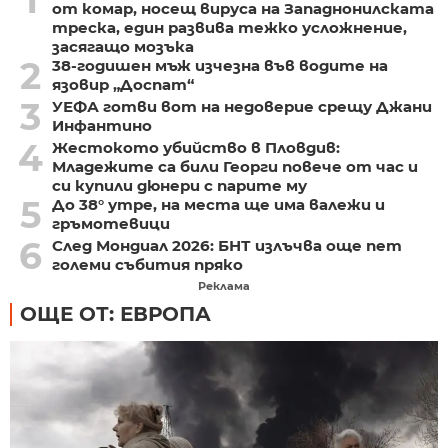
1
от комар, носещ вируса на Западнонилската
треска, един развива тежко усложнение,
засягащо мозъка
2
38-годишен мъж изчезна във водите на
язовир „Доспат“
3
УЕФА готви вот на недоверие срещу Джани
Инфантино
4
Жестокото убийство в Пловдив:
Младежите са били Георги повече от час и
си купили дюнери с парите му
5
До 38° утре, на места ще има валежи и
гръмотевици
6
След Мондиал 2026: БНТ излъчва още пет
големи събития пряко
Реклама
ОЩЕ ОТ: ЕВРОПА