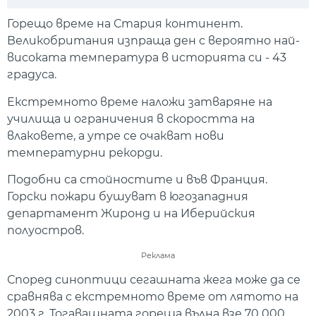
Play
Mute
Setti
Горещо време на Стария континент.
Великобритания изпраща ден с вероятно най-
високата температура в историята си - 43
градуса.
Екстремното време наложи затваряне на
училища и ограничения в скоростта на
влаковете, а утре се очакват нови
температурни рекорди.
Подобни са стойностите и във Франция.
Горски пожари бушуват в югозападния
департамент Жиронд и на Иберийския
полуостров.
Реклама
Според синоптици сегашната жега може да се
сравнява с екстремното време от лятото на
2003 г. Тогавашната гореща вълна взе 70 000