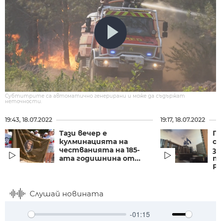
Субтитрите са автоматично генерирани и може да съдържат
неточности.
19:43, 18.07.2022
19:17, 18.07.2022
Тази вечер е
П
кулминацията на
с
честванията на 185-
за
ата годишнина от...
п
РС
Слушай новината
-01:15