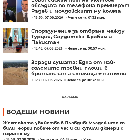
обсъдиха по телефона премиерът
Радев и молдовският му колега
Тофан
18:50, 07.08.2026
Чете се за: 01:32 мин.
Споразумение за отбрана между
Турция, Саудитска Арабия и
Пакистан
17:47, 07.08.2026
Чете се за: 00:57 мин.
Заради сушата: Една от най-
големите тревни площи в
британската столица е напълно
изгоряла
17:21, 07.08.2026
Чете се за: 00:32 мин.
Реклама
ВОДЕЩИ НОВИНИ
Жестокото убийство в Пловдив: Младежите са
били Георги повече от час и си купили дюнери с
парите му
18:08, 07.08.2026
Чете се за: 04:55 мин.
У нас