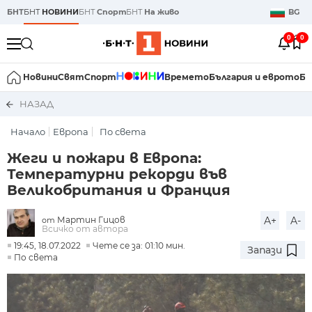
БНТ
БНТ
НОВИНИ
БНТ
Спорт
БНТ
На живо
BG
0
0
Новини
Свят
Спорт
Времето
България и еврото
Би
НАЗАД
Начало
Европа
По света
Жеги и пожари в Европа:
Температурни рекорди във
Великобритания и Франция
Мартин Гицов
A+
A-
от
Всичко от автора
19:45, 18.07.2022
Чете се за: 01:10 мин.
Запази
По света