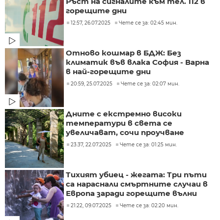
Ръст на сигналите към тел. 112 в
горещите дни
12:57, 26.07.2025
Чете се за: 02:45 мин.
Отново кошмар в БДЖ: Без
климатик във влака София - Варна
в най-горещите дни
20:59, 25.07.2025
Чете се за: 02:07 мин.
Дните с екстремно високи
температури в света се
увеличават, сочи проучване
23:37, 22.07.2025
Чете се за: 01:25 мин.
Тихият убиец - жегата: Три пъти
са нараснали смъртните случаи в
Европа заради горещите вълни
21:22, 09.07.2025
Чете се за: 02:20 мин.