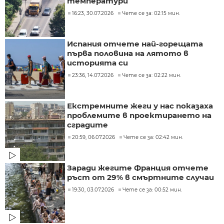
температури
16:23, 30.07.2026
Чете се за: 02:15 мин.
Испания отчете най-горещата
първа половина на лятото в
историята си
23:36, 14.07.2026
Чете се за: 02:22 мин.
Екстремните жеги у нас показаха
проблемите в проектирането на
сградите
20:59, 06.07.2026
Чете се за: 02:42 мин.
Заради жегите Франция отчете
ръст от 29% в смъртните случаи
19:30, 03.07.2026
Чете се за: 00:52 мин.