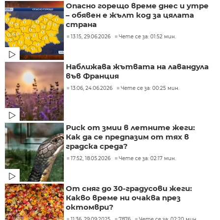
Опасно горещо време днес и утре
– обявен е жълт код за цялата
страна
13:15, 29.06.2026
Чете се за: 01:52 мин.
Наближава жътвата на лавандула
във Франция
13:06, 24.06.2026
Чете се за: 00:25 мин.
Риск от змии в летните жеги:
Как да се предпазим от тях в
градска среда?
17:52, 18.05.2026
Чете се за: 02:17 мин.
От сняг до 30-градусови жеги:
Какво време ни очаква през
октомври?
11:36, 29.09.2025
7876
Чете се за: 02:20 мин.