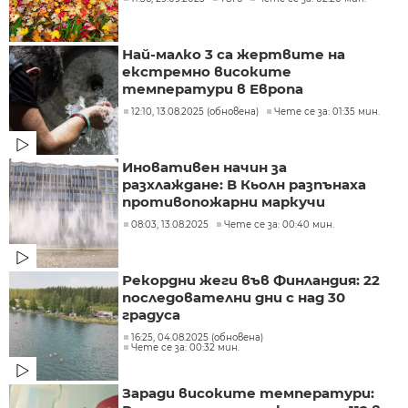
Най-малко 3 са жертвите на
екстремно високите
температури в Европа
12:10, 13.08.2025 (обновена)
Чете се за: 01:35 мин.
Иновативен начин за
разхлаждане: В Кьолн разпънаха
противопожарни маркучи
08:03, 13.08.2025
Чете се за: 00:40 мин.
Рекордни жеги във Финландия: 22
последователни дни с над 30
градуса
16:25, 04.08.2025 (обновена)
Чете се за: 00:32 мин.
Заради високите температури: