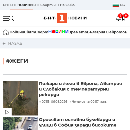
БНТ
БНТ
НОВИНИ
БНТ
Спорт
БНТ
На живо
BG
5
0
Новини
Свят
Спорт
Времето
България и еврото
Би
НАЗАД
#ЖЕГИ
Пожари и жеги в Европа, Австрия
и Словакия с температурни
рекорди
07:55, 06.08.2026
Чете се за: 00:57 мин.
Оросяват основни булеварди и
улици в София заради високите