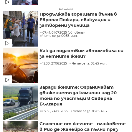
Реклама
Продължава горещата вълна в
Европа: Пожари, евакуация и
затворени училища
07:41, 01.07.2025 (обновена)
Чете се за: 00:55 мин.
Как да подготвим автомобила си
за летните жеги?
12:30, 27.06.2025
Чете се за: 02:45 мин.
Заради жегите: Ограничават
движението за камиони над 20
тона по участъци в Северна
България
07:55, 24.06.2025
Чете се за: 03:05 мин.
Спасение от жегите - плажовете
в Рио де Жанейро са пълни през