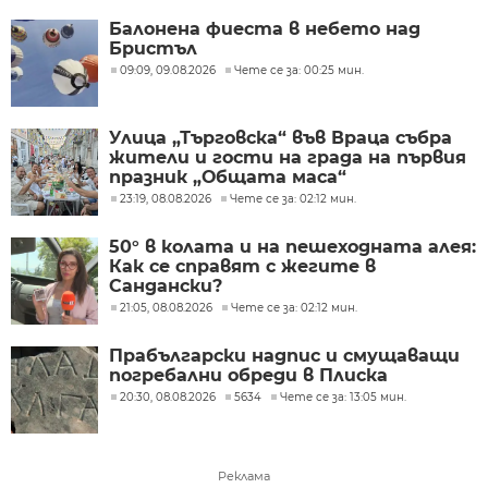
Балонена фиеста в небето над
Бристъл
09:09, 09.08.2026
Чете се за: 00:25 мин.
Улица „Търговска“ във Враца събра
жители и гости на града на първия
празник „Общата маса“
23:19, 08.08.2026
Чете се за: 02:12 мин.
50° в колата и на пешеходната алея:
Как се справят с жегите в
Сандански?
21:05, 08.08.2026
Чете се за: 02:12 мин.
Прабългарски надпис и смущаващи
погребални обреди в Плиска
20:30, 08.08.2026
5634
Чете се за: 13:05 мин.
Реклама