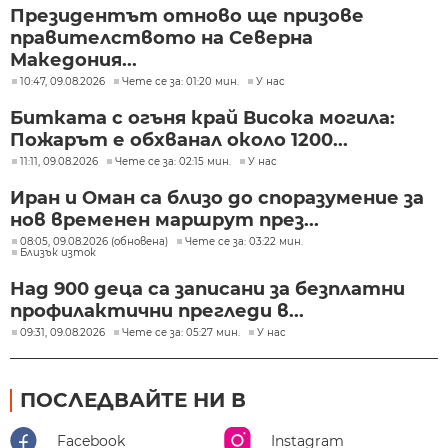
Президентът отново ще призове
правителството на Северна
Македония...
10:47, 09.08.2026
Чете се за: 01:20 мин.
У нас
Битката с огъня край Висока могила:
Пожарът е обхванал около 1200...
11:11, 09.08.2026
Чете се за: 02:15 мин.
У нас
Иран и Оман са близо до споразумение за
нов временен маршрут през...
08:05, 09.08.2026 (обновена)
Чете се за: 03:22 мин.
Близък изток
Над 900 деца са записани за безплатни
профилактични прегледи в...
09:31, 09.08.2026
Чете се за: 05:27 мин.
У нас
ПОСЛЕДВАЙТЕ НИ В
Facebook
Instagram