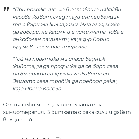
"При положение, че й оставаше някакви
часове живот, след тази интервенция
тя е върнала килограми. Има глас, може
да говори, не кашля и е усмихната. Това е
онкоболен пациент", каза д-р Борис
Крумов - гастроентеролог.
"Той на практика ми спаси веднъж
живота, за да продължа да се боря сега
на втората си крачка за живота си.
Защото сега трябва да преборя рака",
каза Ирена Косева.
От няколко месеца учителката е на
химиотерапия. В битката с рака сили й дават
внуците й.