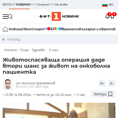
БНТ
БНТ
НОВИНИ
БНТ
Спорт
БНТ
На живо
BG
1
0
Новини
Свят
Спорт
Времето
България и еврото
Би
НАЗАД
Начало
Още
Здраве
У нас
Животоспасяваща операция даде
втори шанс за живот на онкоболна
пациентка
Альоша Шаламанов
A+
A-
от
Всичко от автора
Запази
21:39, 14.08.2024
Чете се за: 02:45 мин.
У нас