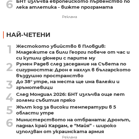
6
БНТ излъчва европейското първенство по
лека атлетика - вижте програмата
Реклама
НАЙ-ЧЕТЕНИ
1
Жестокото убийство в Пловдив:
Младежите са били Георги повече от час и
си купили дюнери с парите му
2
Румен Радев след заседание на Съвета по
сигурността: Дрон е нахлул в българското
въздушно пространство
3
До 38° утре, на места ще има валежи и
гръмотевици
4
След Мондиал 2026: БНТ излъчва още пет
големи събития пряко
5
Жълт код за високи температури в 5
области утре
6
Министерството на отбраната: Дронът,
паднал край Кардам, е “Майя” - широко
използван от украинската армия
Реклама