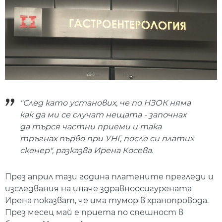
"След като установих, че по НЗОК няма
как да ми се случат нещата - започнах
да търся частни приеми и така
тръгнах първо при УНГ, после си платих
скенер", разказва Ирена Косева.
През април тази година платените прегледи и
изследвания на иначе здравноосигурената
Ирена показват, че има тумор в хранопровода.
През месец май е приета по спешност в