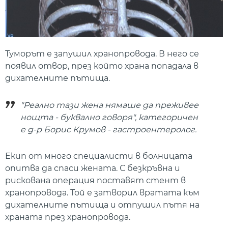
Туморът е запушил хранопровода. В него се
появил отвор, през който храна попадала в
дихателните пътища.
"Реално тази жена нямаше да преживее
нощта - буквално говоря", категоричен
е д-р Борис Крумов - гастроентеролог.
Екип от много специалисти в болницата
опитва да спаси жената. С безкръвна и
рискована операция поставят стент в
хранопровода. Той е затворил вратата към
дихателните пътища и отпушил пътя на
храната през хранопровода.