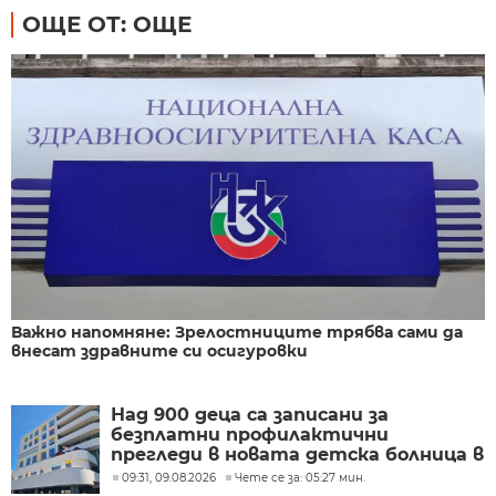
ОЩЕ ОТ: ОЩЕ
Важно напомняне: Зрелостниците трябва сами да
внесат здравните си осигуровки
Над 900 деца са записани за
безплатни профилактични
прегледи в новата детска болница в
Бургас
09:31, 09.08.2026
Чете се за: 05:27 мин.