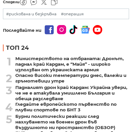
Сподели
#рискована и безкръвна
#операция
Последвайте ни
ТОП 24
1
Министерството на отбраната: Дронът,
паднал край Кардам, е “Майя” - широко
използван от украинската армия
2
Опасно високи температури днес, валежи и
гръмотевици утре
3
Падналият дрон край Кардам: Украйна увери,
че не е атакувала умишлено България и
обеща разследване
4
Гледайте европейското първенство по
плувни спортове по БНТ 3
5
Бурни политически реакции след
нахлуването на военен дрон във
въздушното ни пространство (ОБЗОР)