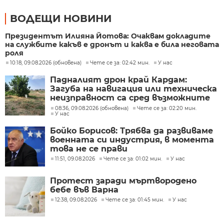
ВОДЕЩИ НОВИНИ
Президентът Илияна Йотова: Очаквам докладите
на службите какъв е дронът и каква е била неговата
роля
10:18, 09.08.2026 (обновена)
Чете се за: 02:42 мин.
У нас
Падналият дрон край Кардам:
Загуба на навигация или техническа
неизправност са сред възможните
причини
08:36, 09.08.2026 (обновена)
Чете се за: 02:20 мин.
У нас
Бойко Борисов: Трябва да развиваме
военната си индустрия, в момента
това не се прави
11:51, 09.08.2026
Чете се за: 01:02 мин.
У нас
Протест заради мъртвородено
бебе във Варна
12:38, 09.08.2026
Чете се за: 01:45 мин.
У нас