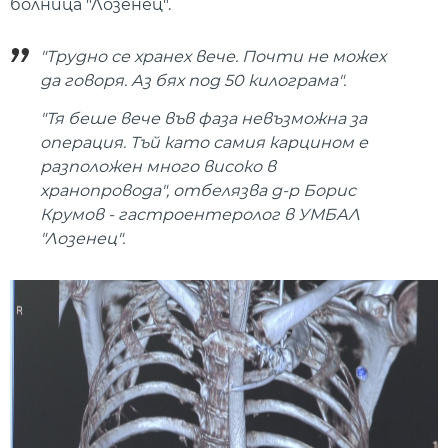
болница "Лозенец".
"Трудно се хранех вече. Почти не можех
да говоря. Аз бях под 50 килограма".
"Тя беше вече във фаза невъзможна за
операция. Тъй като самия карцином е
разположен много високо в
хранопровода", отбелязва д-р Борис
Крумов - гастроентеролог в УМБАЛ
"Лозенец".