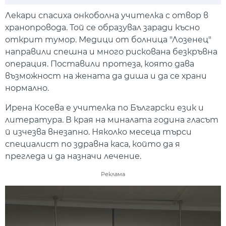
Play
Mute
Setti
Лекари спасиха онкоболна учителка с отвор в
хранопровода. Той се образувал заради късно
открит тумор. Медици от болница "Лозенец"
направили спешна и много рискована безкръвна
операция. Поставили протеза, която дава
възможност на жената да диша и да се храни
нормално.
Ирена Косева е учителка по Български език и
литература. В края на миналата година гласът
й изчезва внезапно. Няколко месеца търси
специалист по здравна каса, който да я
прегледа и да назначи лечение.
Реклама