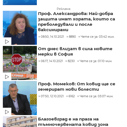
Реклама
Проф. Александрова: Най-добра
защита имат хората, които са
преболедували и после
ваксинирани
08:50, 14.10.2021
8890
Чете се за: 03:42 мин.
От днес влизат в сила новите
мерки в София
06:17, 14.10.2021
8230
Чете се за: 01:10 мин.
Проф. Момеков: От ковид ще се
генерират нови болести
07:50, 12.10.2021
6162
Чете се за: 03:07 мин.
Благоевград е на прага на
тъмночервената ковид зона