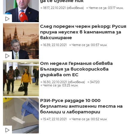
да се избегне пик
18:17, 22.10.2021 (обновена)
Чете се за: 03:17 мин.
След пореден черен рекорд: Русия
призна неуспех в кампанията за
ваксиниране
16:39, 22.10.2021
Чете се за: 00:57 мин.
От неделя Германия обявява
България за високорискова
държава от ЕС
16:30, 22.10.2021 (обновена)
34720
Чете се за: 03:25 мин.
РЗИ-Русе раздаде 10 000
безплатни антигенни теста на
болници и лаборатории
15:47, 22.10.2021
Чете се за: 00:52 мин.