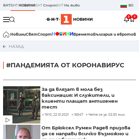
БНТ
БНТ
НОВИНИ
БНТ
Спорт
БНТ
На живо
BG
0
0
Новини
Свят
Спорт
Времето
България и еврото
Би
НАЗАД
#ПАНДЕМИЯТА ОТ КОРОНАВИРУС
За да влязат в мола без
ваксинация: И служители, и
клиенти плащат антигенен
тест
19:10, 22.10.2021
16547
Чете се за: 02:30 мин.
От Брюксел Румен Радев призова
да се направи всичко възможно и