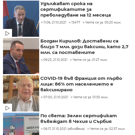
Удължават срока на
сертификатите за
преболедуване на 12 месеца
11:06, 21.10.2021
13477
Чете се за: 05:20 мин.
Богдан Кирилов: Доставени са
близо 7 млн. дози ваксини, като 2,7
млн. са поставените
09:23, 21.10.2021
Чете се за: 01:27 мин.
COVID-19 във Франция от първо
лице: 86% от населението е
ваксинирано
07:00, 21.10.2021
Чете се за: 01:55 мин.
По света: Зелен сертификат
въвеждат в Чехия и Сърбия
06:17, 21.10.2021 (обновена)
Чете се за: 02:37 мин.