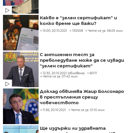
Какво е "зелен сертификат" и
колко време ще важи?
15:00, 20.10.2021
130508
Чете се за: 06:05 мин.
С антигенен тест за
преболедуване може да се извади
"зелен сертификат"
12:30, 20.10.2021 (обновена)
60111
Чете се за: 07:42 мин.
Доклад обвинява Жаир Болсонаро
в престъпления срещу
човечеството
11:36, 20.10.2021
Чете се за: 01:10 мин.
Ще издържи ли здравната