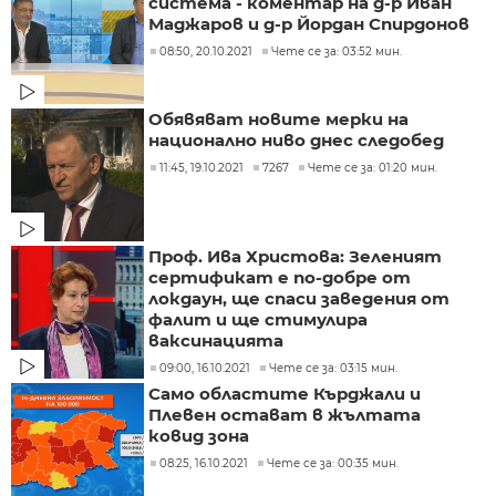
система - коментар на д-р Иван
Маджаров и д-р Йордан Спирдонов
08:50, 20.10.2021
Чете се за: 03:52 мин.
Обявяват новите мерки на
национално ниво днес следобед
11:45, 19.10.2021
7267
Чете се за: 01:20 мин.
Проф. Ива Христова: Зеленият
сертификат е по-добре от
локдаун, ще спаси заведения от
фалит и ще стимулира
ваксинацията
09:00, 16.10.2021
Чете се за: 03:15 мин.
Само областите Кърджали и
Плевен остават в жълтата
ковид зона
08:25, 16.10.2021
Чете се за: 00:35 мин.