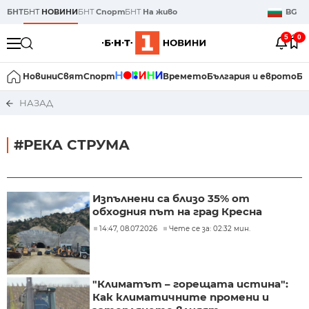
БНТ
БНТ
НОВИНИ
БНТ
Спорт
БНТ
На живо
BG
5
0
Новини
Свят
Спорт
Времето
България и еврото
Би
НАЗАД
#РЕКА СТРУМА
Изпълнени са близо 35% от
обходния път на град Кресна
14:47, 08.07.2026
Чете се за: 02:32 мин.
"Климатът – горещата истина":
Как климатичните промени и