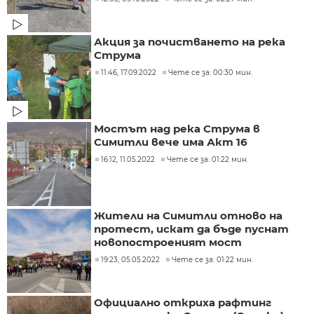
Акция за почистването на река
Струма
11:46, 17.09.2022
Чете се за: 00:30 мин.
Мостът над река Струма в
Симитли вече има Акт 16
16:12, 11.05.2022
Чете се за: 01:22 мин.
Жители на Симитли отново на
протест, искат да бъде пуснат
новопостроеният мост
19:23, 05.05.2022
Чете се за: 01:22 мин.
Официално откриха рафтинг