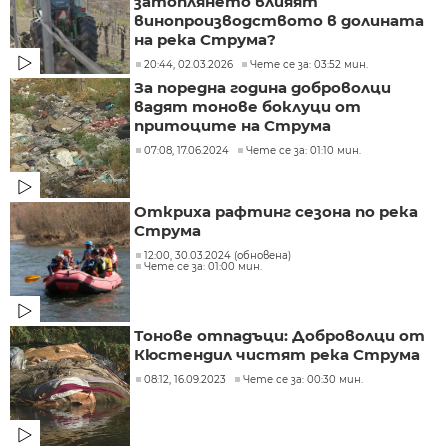
затоплянето влияят
винопроизводството в долината
на река Струма?
20:44, 02.03.2026
Чете се за: 03:52 мин.
За поредна година доброволци
вадят тонове боклуци от
притоците на Струма
07:08, 17.06.2024
Чете се за: 01:10 мин.
Откриха рафтинг сезона по река
Струма
12:00, 30.03.2024 (обновена)
Чете се за: 01:00 мин.
Тонове отпадъци: Доброволци от
Кюстендил чистят река Струма
08:12, 16.09.2023
Чете се за: 00:30 мин.