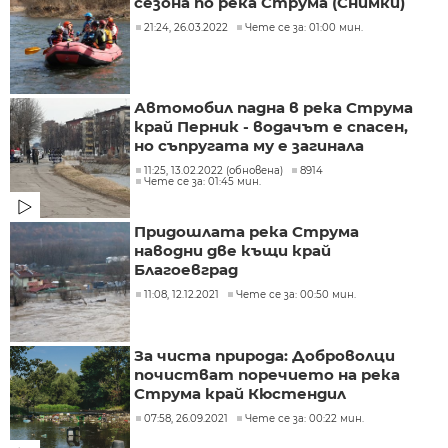
сезона по река Струма (Снимки)
21:24, 26.03.2022
Чете се за: 01:00 мин.
Автомобил падна в река Струма
край Перник - водачът е спасен,
но съпругата му е загинала
11:25, 13.02.2022 (обновена)
8914
Чете се за: 01:45 мин.
Придошлата река Струма
наводни две къщи край
Благоевград
11:08, 12.12.2021
Чете се за: 00:50 мин.
За чиста природа: Доброволци
почистват поречието на река
Струма край Кюстендил
07:58, 26.09.2021
Чете се за: 00:22 мин.