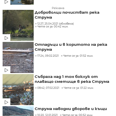
Реклама
Доброволци почистват река
Струма
12:27, 25.04.2021 (обновена)
Чете се за: 00:42 мин.
Отпадъци и в коритото на река
Струма
17:24, 09.02.2021
Чете се за: 01:52 мин.
Събраха над 1 тон боклук от
плаващо сметище в река Струма
08:42, 07.02.2021
Чете се за: 01:22 мин.
Струма наводни дворове и къщи
10:20, 12.01.2021
Чете се за: 00:52 мин.