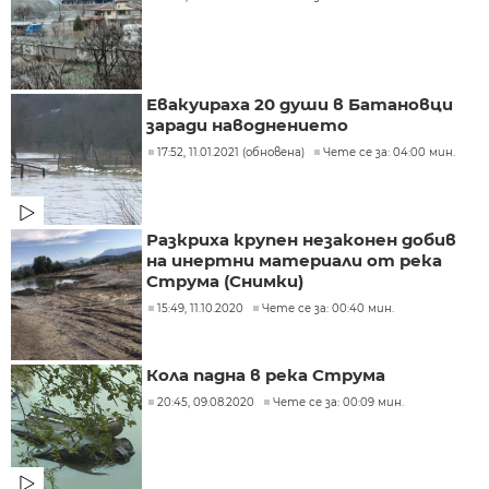
Евакуираха 20 души в Батановци
заради наводнението
17:52, 11.01.2021 (обновена)
Чете се за: 04:00 мин.
Разкриха крупен незаконен добив
на инертни материали от река
Струма (Снимки)
15:49, 11.10.2020
Чете се за: 00:40 мин.
Кола падна в река Струма
20:45, 09.08.2020
Чете се за: 00:09 мин.