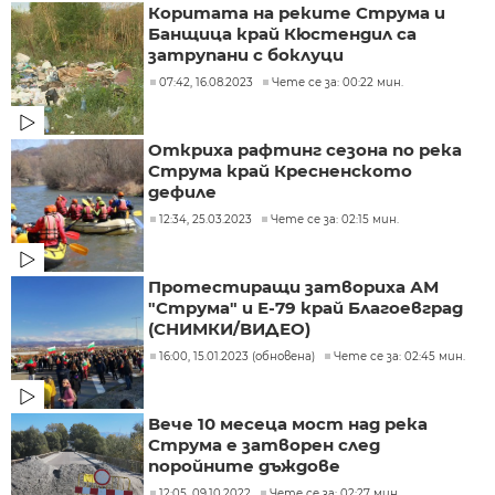
Коритата на реките Струма и
Банщица край Кюстендил са
затрупани с боклуци
07:42, 16.08.2023
Чете се за: 00:22 мин.
Откриха рафтинг сезона по река
Струма край Кресненското
дефиле
12:34, 25.03.2023
Чете се за: 02:15 мин.
Протестиращи затвориха АМ
"Струма" и Е-79 край Благоевград
(СНИМКИ/ВИДЕО)
16:00, 15.01.2023 (обновена)
Чете се за: 02:45 мин.
Вече 10 месеца мост над река
Струма е затворен след
поройните дъждове
12:05, 09.10.2022
Чете се за: 02:27 мин.