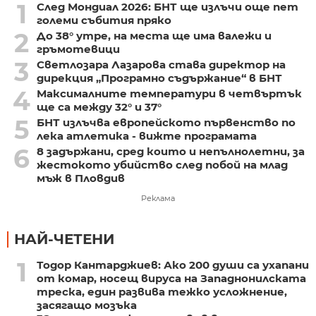
1
След Мондиал 2026: БНТ ще излъчи още пет
големи събития пряко
2
До 38° утре, на места ще има валежи и
гръмотевици
3
Светлозара Лазарова става директор на
дирекция „Програмно съдържание“ в БНТ
4
Максималните температури в четвъртък
ще са между 32° и 37°
5
БНТ излъчва европейското първенство по
лека атлетика - вижте програмата
6
8 задържани, сред които и непълнолетни, за
жестокото убийство след побой на млад
мъж в Пловдив
Реклама
НАЙ-ЧЕТЕНИ
1
Тодор Кантарджиев: Ако 200 души са ухапани
от комар, носещ вируса на Западнонилската
треска, един развива тежко усложнение,
засягащо мозъка