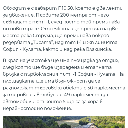
Обходът е с габарит Г 10.50, което е две ленти
за движение. Първите 200 метра от него
съвпадат с път I-1, след което той преминава
по ново трасе. Отсечката ще пресича на две
места река Струма, ще преминава покрай
резервата „Тисата“, над път I-1 и жп линията
София - Кулата, както и над река Влахинска.
В края на участъка ще има площадка за отдих,
след която ще бъде изградена и етапната
връзка с първокласния път I-1 София - Кулата. На
площадката ще има възможност да се
разположат търговски обекти с 50 паркоместа
за тирове и автобуси и 49 паркоместа за
автомобили, от които 5 ще са за хора в
неравностойно положение.