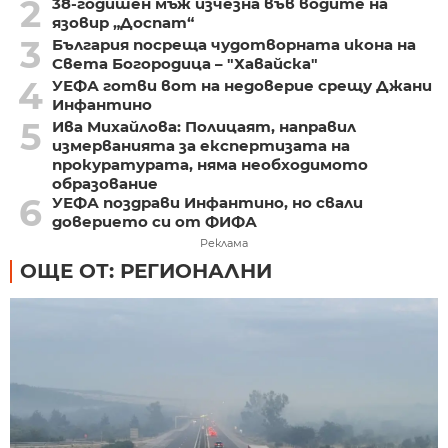
2
38-годишен мъж изчезна във водите на
язовир „Доспат“
3
България посреща чудотворната икона на
Света Богородица – "Хавайска"
4
УЕФА готви вот на недоверие срещу Джани
Инфантино
5
Ива Михайлова: Полицаят, направил
измерванията за експертизата на
прокуратурата, няма необходимото
образование
6
УЕФА поздрави Инфантино, но свали
доверието си от ФИФА
Реклама
ОЩЕ ОТ: РЕГИОНАЛНИ