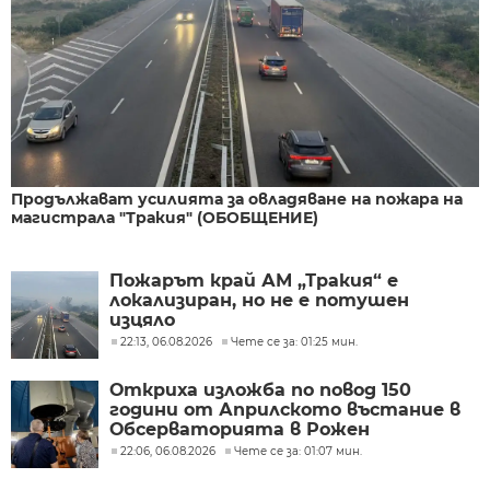
Продължават усилията за овладяване на пожара на
магистрала "Тракия" (ОБОБЩЕНИЕ)
Пожарът край АМ „Тракия“ е
локализиран, но не е потушен
изцяло
22:13, 06.08.2026
Чете се за: 01:25 мин.
Откриха изложба по повод 150
години от Априлското въстание в
Обсерваторията в Рожен
22:06, 06.08.2026
Чете се за: 01:07 мин.