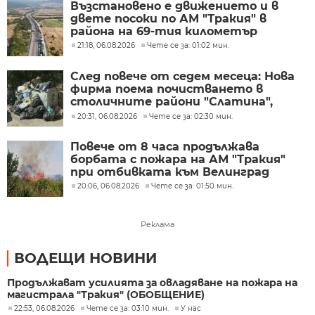
Възстановено е движението и в
двете посоки по АМ "Тракия" в
района на 69-тия километър
21:18, 06.08.2026
Чете се за: 01:02 мин.
След повече от седем месеца: Нова
фирма поема почистването в
столичните райони "Слатина",
"Подуяне" и "Изгрев"
20:31, 06.08.2026
Чете се за: 02:30 мин.
Повече от 8 часа продължава
борбата с пожара на АМ "Тракия"
при отбивката към Велинград
20:06, 06.08.2026
Чете се за: 01:50 мин.
Реклама
ВОДЕЩИ НОВИНИ
Продължават усилията за овладяване на пожара на
магистрала "Тракия" (ОБОБЩЕНИЕ)
22:53, 06.08.2026
Чете се за: 03:10 мин.
У нас