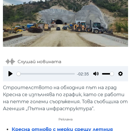
Слушай новината
-02:35
Play
Mute
Setti
Строителството на обходния път на град
Кресна се изпълнява по график, като се работи
на петте големи съоръжения. Това съобщиха от
Агенция „Пътна инфраструктура“.
Реклама
Кресна отново с мерки срещу летния