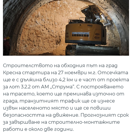
Строителството на обходния път на град
Кресна стартира на 27 ноември м.г. Отсечката
ще е с дължина близо 4,2 км и е част от проекта
за лот 3.2.2 от АМ „Струма“. С построяването
на трасето, което ще преминава източно от
града, транзитният трафик ще се изнесе
извън населеното място и ще се повиши
безопасността на движение. Прогнозният срок
за завършване на строително-монтажните
работи е около две години.