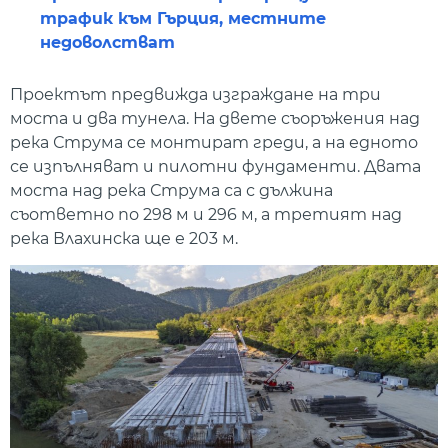
трафик към Гърция, местните
недоволстват
Проектът предвижда изграждане на три
моста и два тунела. На двете съоръжения над
река Струма се монтират греди, а на едното
се изпълняват и пилотни фундаменти. Двата
моста над река Струма са с дължина
съответно по 298 м и 296 м, а третият над
река Влахинска ще е 203 м.