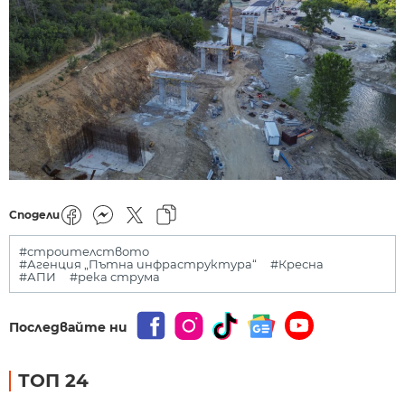
Сподели
#строителството
#Агенция „Пътна инфраструктура“
#Кресна
#АПИ
#река струма
Последвайте ни
ТОП 24