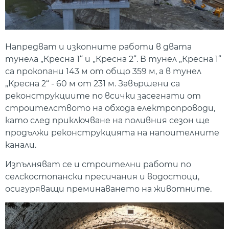
Напредват и изкопните работи в двата
тунела „Кресна 1“ и „Кресна 2“. В тунел „Кресна 1“
са прокопани 143 м от общо 359 м, а в тунел
„Кресна 2“ - 60 м от 231 м. Завършени са
реконструкциите по всички засегнати от
строителството на обхода електропроводи,
като след приключване на поливния сезон ще
продължи реконструкцията на напоителните
канали.
Изпълняват се и строителни работи по
селскостопански пресичания и водостоци,
осигуряващи преминаването на животните.