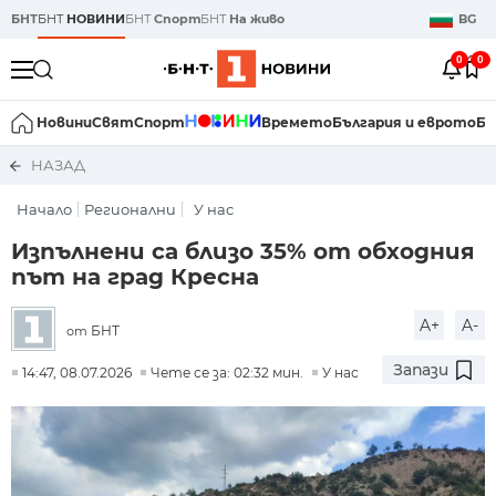
БНТ
БНТ
НОВИНИ
БНТ
Спорт
БНТ
На живо
BG
0
0
Новини
Свят
Спорт
Времето
България и еврото
Би
НАЗАД
Начало
Регионални
У нас
Изпълнени са близо 35% от обходния
път на град Кресна
A+
A-
БНТ
от
Запази
14:47, 08.07.2026
Чете се за: 02:32 мин.
У нас