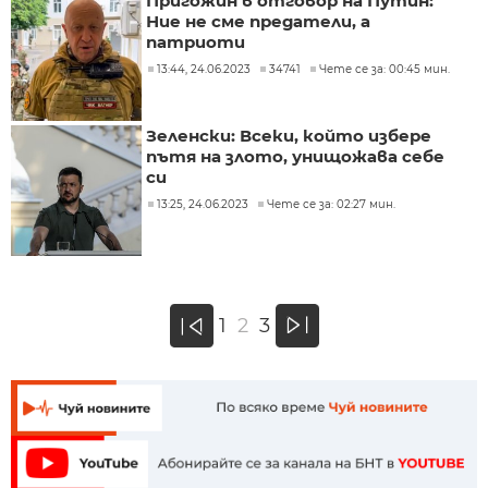
Пригожин в отговор на Путин:
Ние не сме предатели, а
патриоти
13:44, 24.06.2023
34741
Чете се за: 00:45 мин.
Зеленски: Всеки, който избере
пътя на злото, унищожава себе
си
13:25, 24.06.2023
Чете се за: 02:27 мин.
»
1
2
3
«