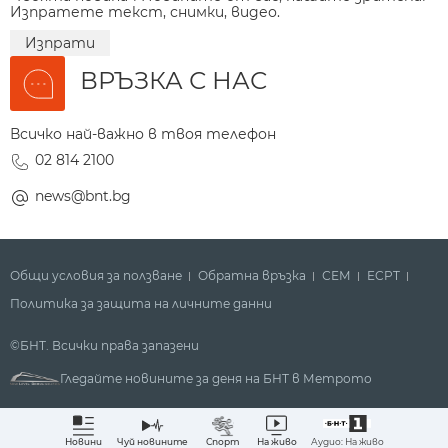
Изпратете текст, снимки, видео.
Изпрати
ВРЪЗКА С НАС
Всичко най-важно в твоя телефон
02 814 2100
news@bnt.bg
Общи условия за ползване
Обратна връзка
СЕМ
ECPT
Политика за защита на личните данни
©БНТ. Всички права запазени
Гледайте новините за деня на БНТ в Метрото
Аудио: На живо
Новини
Чуй новините
Спорт
На живо