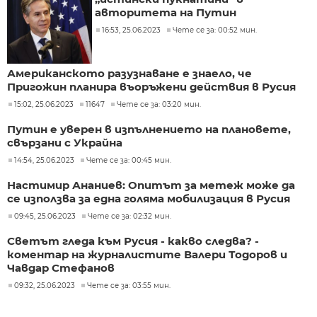
авторитета на Путин
16:53, 25.06.2023
Чете се за: 00:52 мин.
Американското разузнаване е знаело, че
Пригожин планира въоръжени действия в Русия
15:02, 25.06.2023
11647
Чете се за: 03:20 мин.
Путин е уверен в изпълнението на плановете,
свързани с Украйна
14:54, 25.06.2023
Чете се за: 00:45 мин.
Настимир Ананиев: Опитът за метеж може да
се използва за една голяма мобилизация в Русия
09:45, 25.06.2023
Чете се за: 02:32 мин.
Светът гледа към Русия - какво следва? -
коментар на журналистите Валери Тодоров и
Чавдар Стефанов
09:32, 25.06.2023
Чете се за: 03:55 мин.