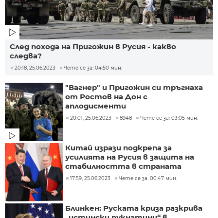
След похода на Пригожин в Русия - какво
следва?
20:18, 25.06.2023
Чете се за: 04:50 мин.
"Вагнер" и Пригожин си тръгнаха
от Ростов на Дон с
аплодисменти
20:01, 25.06.2023
8948
Чете се за: 03:05 мин.
Китай изрази подкрепа за
усилията на Русия в защита на
стабилността в страната
17:59, 25.06.2023
Чете се за: 00:47 мин.
Блинкен: Руската криза разкрива
„истински пукнатини“ в