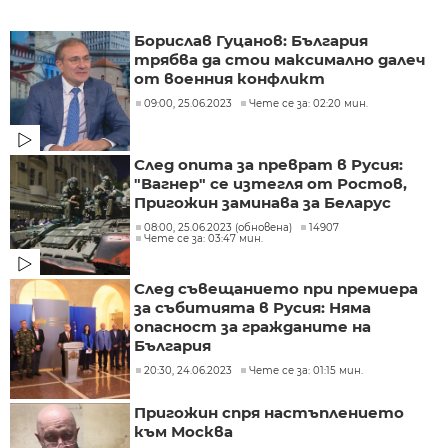
Борислав Гуцанов: България
трябва да стои максимално далеч
от военния конфликт
09:00, 25.06.2023
Чете се за: 02:20 мин.
След опита за преврат в Русия:
"Вагнер" се изтегля от Ростов,
Пригожин заминава за Беларус
08:00, 25.06.2023 (обновена)
14907
Чете се за: 03:47 мин.
След съвещанието при премиера
за събитията в Русия: Няма
опасност за гражданите на
България
20:30, 24.06.2023
Чете се за: 01:15 мин.
Пригожин спря настъплението
към Москва