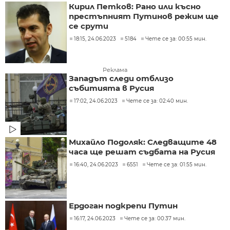
Кирил Петков: Рано или късно
престъпният Путинов режим ще
се срути
18:15, 24.06.2023
5184
Чете се за: 00:55 мин.
Реклама
Западът следи отблизо
събитията в Русия
17:02, 24.06.2023
Чете се за: 02:40 мин.
Михайло Подоляк: Следващите 48
часа ще решат съдбата на Русия
16:40, 24.06.2023
6551
Чете се за: 01:55 мин.
Ердоган подкрепи Путин
16:17, 24.06.2023
Чете се за: 00:37 мин.