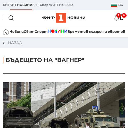
БНТ
БНТ
НОВИНИ
БНТ
Спорт
БНТ
На живо
BG
1
0
Новини
Свят
Спорт
Времето
България и еврото
Би
НАЗАД
БЪДЕЩЕТО НА "ВАГНЕР"