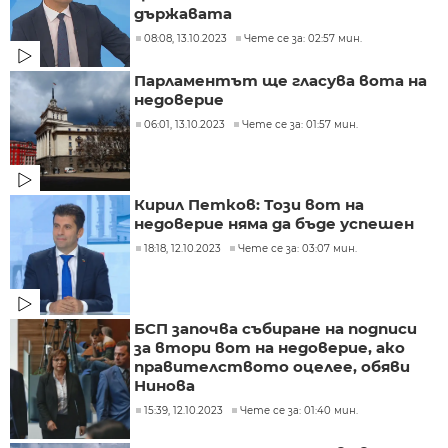
държавата
08:08, 13.10.2023
Чете се за: 02:57 мин.
Парламентът ще гласува вота на
недоверие
06:01, 13.10.2023
Чете се за: 01:57 мин.
Кирил Петков: Този вот на
недоверие няма да бъде успешен
18:18, 12.10.2023
Чете се за: 03:07 мин.
БСП започва събиране на подписи
за втори вот на недоверие, ако
правителството оцелее, обяви
Нинова
15:39, 12.10.2023
Чете се за: 01:40 мин.