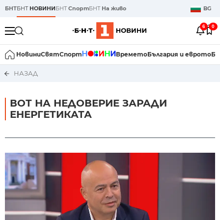
БНТ
БНТ
НОВИНИ
БНТ
Спорт
БНТ
На живо
BG
6
0
Новини
Свят
Спорт
Времето
България и еврото
Би
НАЗАД
ВОТ НА НЕДОВЕРИЕ ЗАРАДИ
ЕНЕРГЕТИКАТА