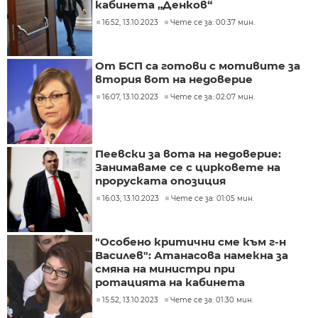
кабинета „Денков“
16:52, 13.10.2023
Чете се за: 00:37 мин.
От БСП са готови с мотивите за
втория вот на недоверие
16:07, 13.10.2023
Чете се за: 02:07 мин.
Пеевски за вота на недоверие:
Занимаваме се с цирковете на
проруската опозиция
16:03, 13.10.2023
Чете се за: 01:05 мин.
"Особено критични сме към г-н
Василев": Атанасова намекна за
смяна на министри при
ротацията на кабинета
15:52, 13.10.2023
Чете се за: 01:30 мин.