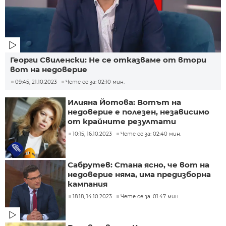
Георги Свиленски: Не се отказваме от втори
вот на недоверие
09:45, 21.10.2023
Чете се за: 02:10 мин.
Илияна Йотова: Вотът на
недоверие е полезен, независимо
от крайните резултати
10:15, 16.10.2023
Чете се за: 02:40 мин.
Сабрутев: Стана ясно, че вот на
недоверие няма, има предизборна
кампания
18:18, 14.10.2023
Чете се за: 01:47 мин.