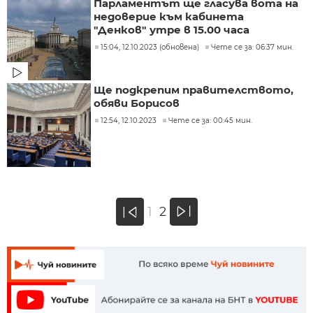
Парламентът ще гласува вота на
недоверие към кабинета
"Денков" утре в 15.00 часа
15:04, 12.10.2023 (обновена)
Чете се за: 06:37 мин.
Ще подкрепим правителството,
обяви Борисов
12:54, 12.10.2023
Чете се за: 00:45 мин.
»
1
2
«