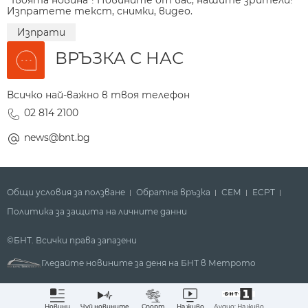
"Твоята новина"! Новините от вас, нашите зрители!
Изпратете текст, снимки, видео.
Изпрати
ВРЪЗКА С НАС
Всичко най-важно в твоя телефон
02 814 2100
news@bnt.bg
Общи условия за ползване
Обратна връзка
СЕМ
ECPT
Политика за защита на личните данни
©БНТ. Всички права запазени
Гледайте новините за деня на БНТ в Метрото
Аудио: На живо
Новини
Чуй новините
Спорт
На живо