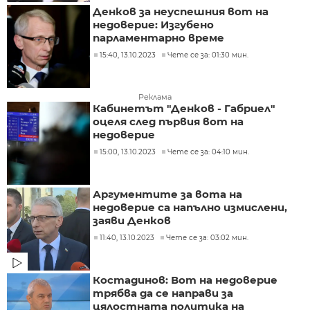
Денков за неуспешния вот на
недоверие: Изгубено
парламентарно време
15:40, 13.10.2023
Чете се за: 01:30 мин.
Реклама
Кабинетът "Денков - Габриел"
оцеля след първия вот на
недоверие
15:00, 13.10.2023
Чете се за: 04:10 мин.
Аргументите за вота на
недоверие са напълно измислени,
заяви Денков
11:40, 13.10.2023
Чете се за: 03:02 мин.
Костадинов: Вот на недоверие
трябва да се направи за
цялостната политика на