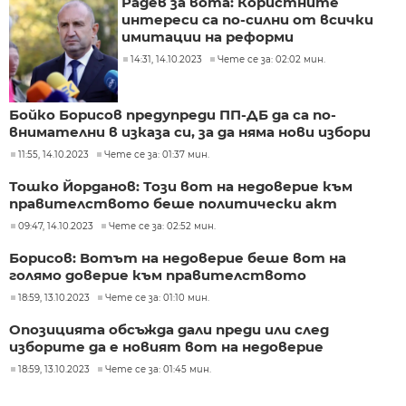
Радев за вота: Користните
интереси са по-силни от всички
имитации на реформи
14:31, 14.10.2023
Чете се за: 02:02 мин.
Бойко Борисов предупреди ПП-ДБ да са по-
внимателни в изказа си, за да няма нови избори
11:55, 14.10.2023
Чете се за: 01:37 мин.
Тошко Йорданов: Този вот на недоверие към
правителството беше политически акт
09:47, 14.10.2023
Чете се за: 02:52 мин.
Борисов: Вотът на недоверие беше вот на
голямо доверие към правителството
18:59, 13.10.2023
Чете се за: 01:10 мин.
Опозицията обсъжда дали преди или след
изборите да е новият вот на недоверие
18:59, 13.10.2023
Чете се за: 01:45 мин.