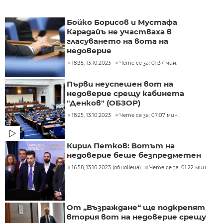
Бойко Борисов и Мустафа
Карадайъ не участваха в
гласуването на вота на
недоверие
18:35, 13.10.2023
Чете се за: 01:37 мин.
Първи неуспешен вот на
недоверие срещу кабинета
"Денков" (ОБЗОР)
18:25, 13.10.2023
Чете се за: 07:07 мин.
Кирил Петков: Вотът на
недоверие беше безпредметен
16:58, 13.10.2023 (обновена)
Чете се за: 01:22 мин.
От „Възраждане“ ще подкрепят
втория вот на недоверие срещу