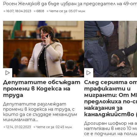
Росен Желязков да бъде избран за председател на 49-о
16:07, 18.04.2023
6808
Чете се за: 05:07 мин.
Депутатите обсъждат
След серията от
промени в Кодекса на
трафиканти и
труда
мигранти: От М
предложиха по-
Депутатите разглеждат
наказания за
промени в кодекса на труда, с
каналджийство 
които да се създаде механизъм
минималната...
Дрогиран шофьор на 
12:14, 01.02.2023
Чете се за: 02:45 мин.
натъпкани в него 10 
се е подчинил на полиц