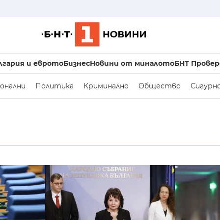
лгария и еврото
Бизнес
Новини от миналото
БНТ Провер
онални
Политика
Криминално
Общество
Сигурн