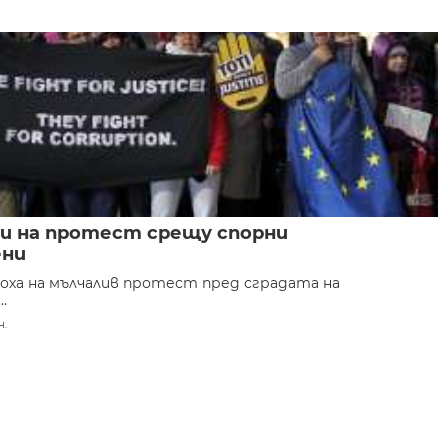
и на протест срещу спорни
ени
оха на мълчалив протест пред сградата на
.
н.