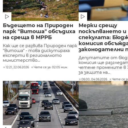
Бъдещето на Природен
Мерки срещу
парк "Витоша" обсъдиха
поскъпването и
на среща в МРРБ
спекулата: Бю
комисия обсъжд
Как ще се развива Природен парк
законодателни 
"Витоша" - това дискутираха
експерти в регионалното
Депутатите от бю
министерство...
комисия ще разгледа
четене промените в 
12:21, 22.06.2026
Чете се за: 02:05 мин.
за защита на...
06:00, 04.06.2026
Чете се за