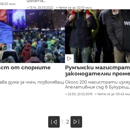
цялата...
 06:20 мин.
15:14, 25.03.2022
Чете се за: 02:10 мин.
аст от спорните
Румънски магистрат
законодателни пром
ва дума за член, позволяващ
Около 200 магистрати изляз
Апелативния съд в Букурещ...
22:50, 22.02.2019
Чете се за: 00:42 ми
»
1
2
«