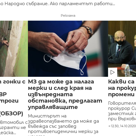
то Народно събрание. Ако парламентът работи...
Реклама
 гонки с
МЗ да може да налага
Какви с
мерки и след края на
на проку
ВР
извънредната
промени
строги
обстановка, предлагат
Говорителя
управляващите
прокурор С
(ОБЗОР)
заместник 
Министърът на
при Върховн
здравеопазването да може да
автомобил с
въвежда със заповед
12:30, 14.10.202
мигранти не
противоепидемични мерки за
ейска...