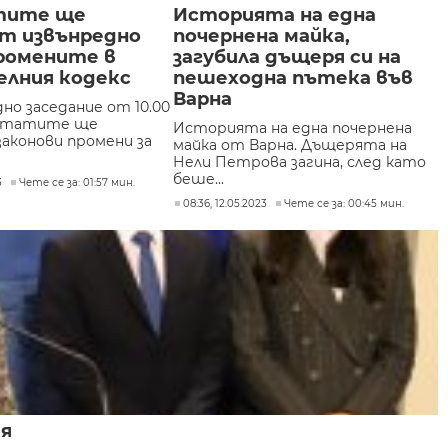
тите ще
Историята на една
ат извънредно
почернена майка,
промените в
загубила дъщеря си на
елния кодекс
пешеходна пътека във
Варна
но заседание от 10.00
путатите ще
Историята на една почернена
законови промени за
майка от Варна. Дъщерята на
Нели Петрова загина, след като
беше...
3
Чете се за: 01:57 мин.
08:36, 12.05.2023
Чете се за: 00:45 мин.
ия