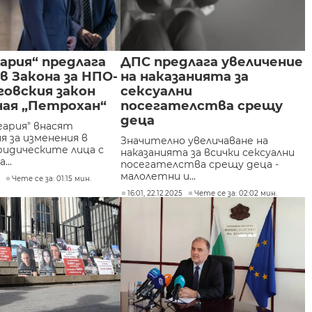
гария“ предлага
ДПС предлага увеличение
в Закона за НПО-
на наказанията за
говския закон
сексуални
чая „Петрохан“
посегателства срещу
деца
гария" внасят
я за изменения в
Значително увеличаване на
ридическите лица с
наказанията за всички сексуални
...
посегателства срещу деца -
малолетни и...
6
Чете се за: 01:15 мин.
16:01, 22.12.2025
Чете се за: 02:02 мин.