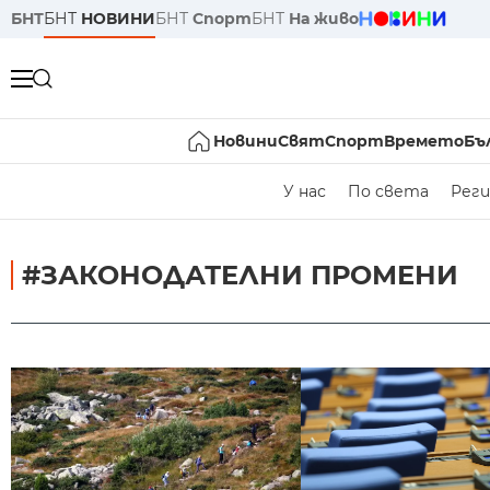
БНТ
БНТ
НОВИНИ
БНТ
Спорт
БНТ
На живо
Новини
Свят
Спорт
Времето
Бъ
У нас
По света
Реги
#ЗАКОНОДАТЕЛНИ ПРОМЕНИ