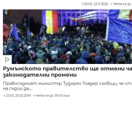
20:05, 23.11.2022
Чете се за:
Румънското правителство ще отмени ч
законодателни промени
Правосъдният министър Тудорел Тоадер съобщи, че ста
на съдии да...
22:50, 25.02.2019
Чете се за: 00:13 мин.