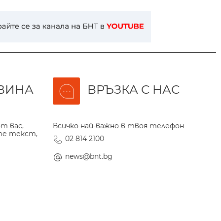
ВИНА
ВРЪЗКА С НАС
т вас,
Всичко най-важно в твоя телефон
те текст,
02 814 2100
news@bnt.bg