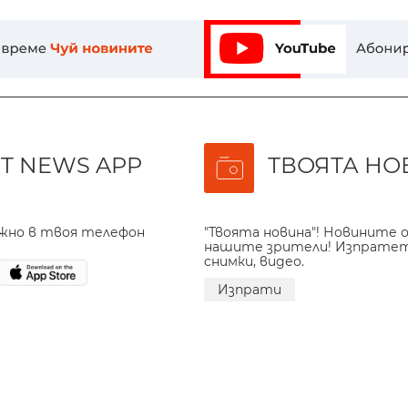
T NEWS APP
ТВОЯТА НО
ажно в твоя телефон
"Твоята новина"! Новините о
нашите зрители! Изпрате
снимки, видео.
Изпрати