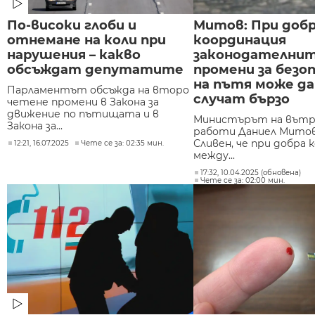
По-високи глоби и
Митов: При доб
отнемане на коли при
координация
нарушения – какво
законодателни
обсъждат депутатите
промени за безо
на пътя може да
Парламентът обсъжда на второ
случат бързо
четене промени в Закона за
движение по пътищата и в
Министърът на вът
Закона за...
работи Даниел Митов
Сливен, че при добра 
12:21, 16.07.2025
Чете се за: 02:35 мин.
между...
17:32, 10.04.2025 (обновена)
Чете се за: 02:00 мин.