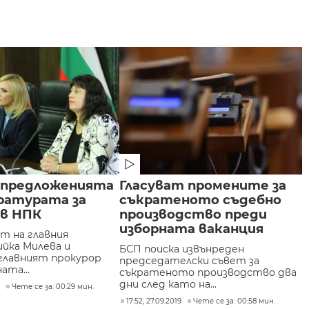
а предложенията
Гласуват промените за
ратурата за
съкратеното съдебно
 в НПК
производство преди
изборната ваканция
т на главния
ийка Милева и
БСП поиска извънреден
главният прокурор
председателски съвет за
ата...
съкратеното производство два
дни след като на...
0
Чете се за: 00:29 мин.
17:52, 27.09.2019
Чете се за: 00:58 мин.