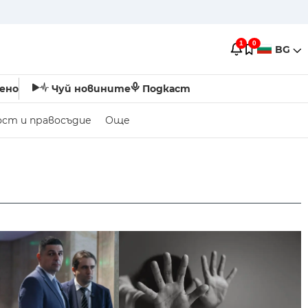
1
0
BG
ено
Чуй новините
Подкаст
ост и правосъдие
Още