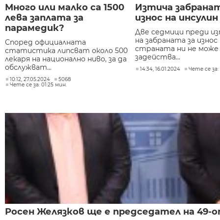
Много или малко са 1500
Изтича забранат
лева заплата за
износ на инсулин
парамедик?
Две седмици преди и
на забраната за износ 
Според официалната
страната ни не може
статистика липсват около 500
задейства...
лекаря на национално ниво, за да
обслужват...
14:34, 16.01.2024
Чете се за: 
10:12, 27.05.2024
5068
Чете се за: 01:25 мин.
Росен Желязков ще е председател на 49-о