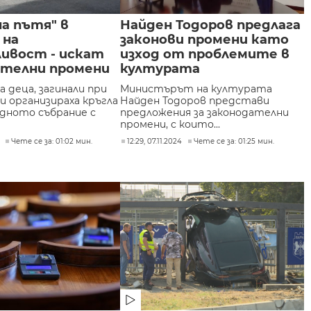
на пътя" в
Найден Тодоров предлага
 на
законови промени като
ливост - искат
изход от проблемите в
ателни промени
културата
 деца, загинали при
Министърът на културата
 организираха кръгла
Найден Тодоров представи
одното събрание с
предложения за законодателни
промени, с които...
Чете се за: 01:02 мин.
12:29, 07.11.2024
Чете се за: 01:25 мин.