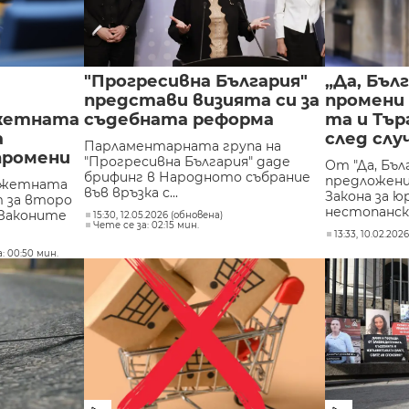
"Прогресивна България"
„Да, Бъл
представи визията си за
промени 
джетната
съдебната реформа
та и Тър
а
след слу
Парламентарната група на
промени
"Прогресивна България" даде
От "Да, Бъл
брифинг в Народното събрание
предложени
джетната
във връзка с...
Закона за ю
т за второ
нестопанска
Законите
15:30, 12.05.2026 (обновена)
Чете се за: 02:15 мин.
13:33, 10.02.202
: 00:50 мин.