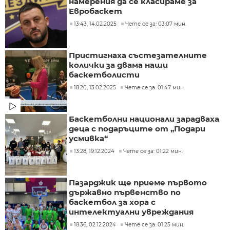
намерения да се класираме за
Евробаскет
13:43, 14.02.2025
Чете се за: 03:07 мин.
Пристигнаха състезателните
колички за двама наши
баскетболисти
18:20, 13.02.2025
Чете се за: 01:47 мин.
Баскетболни национали зарадваха
деца с подаръците от „Подари
усмивка“
13:28, 19.12.2024
Чете се за: 01:22 мин.
Пазарджик ще приеме първото
държавно първенство по
баскетбол за хора с
интелектуални увреждания
18:36, 02.12.2024
Чете се за: 01:25 мин.