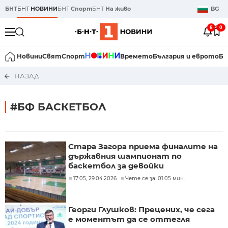
БНТ
БНТ
НОВИНИ
БНТ
Спорт
БНТ
На живо
BG
6
0
Новини
Свят
Спорт
Времето
България и еврото
Би
НАЗАД
#БФ БАСКЕТБОЛ
Стара Загора приема финалите на
държавния шампионат по
баскетбол за девойки
17:05, 29.04.2026
Чете се за: 01:05 мин.
Георги Глушков: Прецених, че сега
е моментът да се оттегля