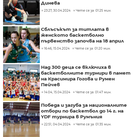
Динева
23:27, 30.04.2024
Чете се за: 01:25 мин.
Сблъсъкът за титлата в
женското баскетболно
първенство започва на 18 април
16:46, 15.04.2024
Чете се за: 01:20 мин.
Над 300 деца се включиха в
баскетболните турнири в памет
на Красимира Гогова и Румен
Пейчев
14:04, 15.04.2024
Чете се за: 01:47 мин.
Победа и загуба за националните
отбори по баскетбол до 14 г. на
YDF турнира в Румъния
22:51, 04.04.2024
Чете се за: 01:35 мин.