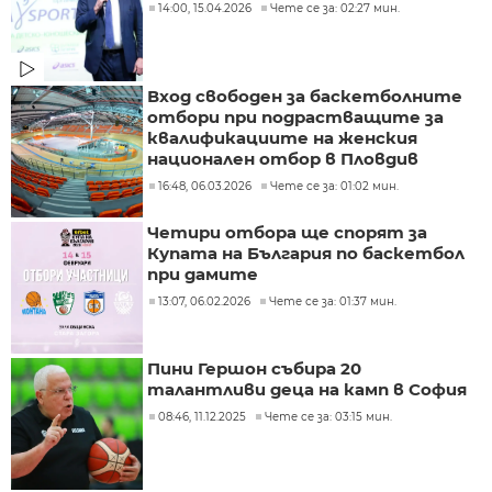
14:00, 15.04.2026
Чете се за: 02:27 мин.
Вход свободен за баскетболните
отбори при подрастващите за
квалификациите на женския
национален отбор в Пловдив
16:48, 06.03.2026
Чете се за: 01:02 мин.
Четири отбора ще спорят за
Купата на България по баскетбол
при дамите
13:07, 06.02.2026
Чете се за: 01:37 мин.
Пини Гершон събира 20
талантливи деца на камп в София
08:46, 11.12.2025
Чете се за: 03:15 мин.