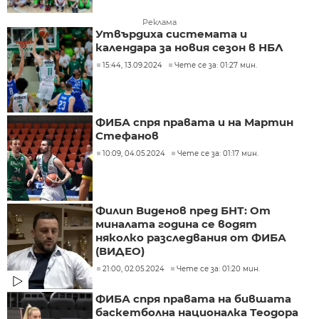
Реклама
Утвърдиха системата и
календара за новия сезон в НБЛ
15:44, 13.09.2024
Чете се за: 01:27 мин.
ФИБА спря правата и на Мартин
Стефанов
10:09, 04.05.2024
Чете се за: 01:17 мин.
Филип Виденов пред БНТ: От
миналата година се водят
няколко разследвания от ФИБА
(ВИДЕО)
21:00, 02.05.2024
Чете се за: 01:20 мин.
ФИБА спря правата на бившата
баскетболна националка Теодора