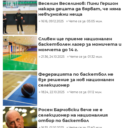
Веселин Веселинов: Пини Гершон
накара децата да вярват, че няма
невъзможни неща
16:16, 09.12.2025
Чете се за: 05:05 мин.
Сливен ще приеме национален
баскетболен лагер за момичета и
момчета до 14 г.
21:36, 24.10.2025
Чете се за: 01:32 мин.
Федерацията по баскетбол не
взе решение за нов национален
селекционер
18:24, 22.10.2025
Чете се за: 01:12 мин.
Росен Барчовски вече не е
селекционер на националния
отбор по баскетбол
16:35, 01.10.2025
Чете се за: 01:40 мин.