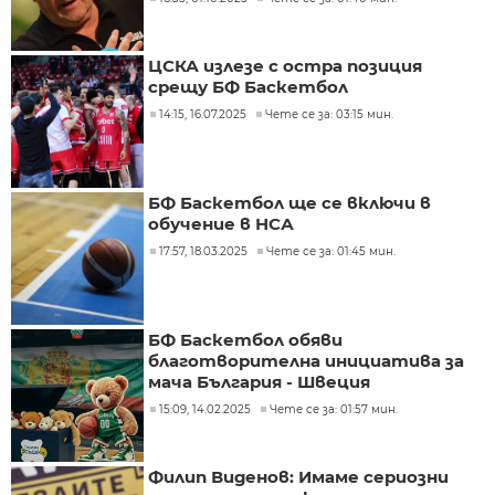
ЦСКА излезе с остра позиция
срещу БФ Баскетбол
14:15, 16.07.2025
Чете се за: 03:15 мин.
БФ Баскетбол ще се включи в
обучение в НСА
17:57, 18.03.2025
Чете се за: 01:45 мин.
БФ Баскетбол обяви
благотворителна инициатива за
мача България - Швеция
15:09, 14.02.2025
Чете се за: 01:57 мин.
Филип Виденов: Имаме сериозни