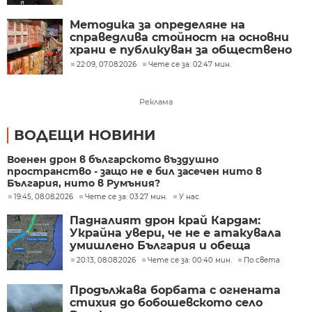
Методика за определяне на
справедлива стойност на основни
храни е публикуван за обществено
обсъждане
22:09, 07.08.2026
Чете се за: 02:47 мин.
Реклама
ВОДЕЩИ НОВИНИ
Военен дрон в българското въздушно
пространство - защо не е бил засечен нито в
България, нито в Румъния?
19:45, 08.08.2026
Чете се за: 03:27 мин.
У нас
Падналият дрон край Кардам:
Украйна увери, че не е атакувала
умишлено България и обеща
разследване
20:13, 08.08.2026
Чете се за: 00:40 мин.
По света
Продължава борбата с огнената
стихия до бобошевското село