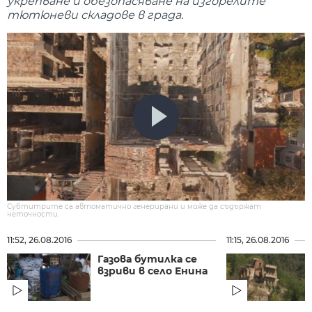
укрепване и обезопасяване на изгорелите
тютюневи складове в града.
Субтитрите са автоматично генерирани и може да съдържат
неточности.
11:52, 26.08.2016
11:15, 26.08.2016
Газова бутилка се
взриви в село Енина