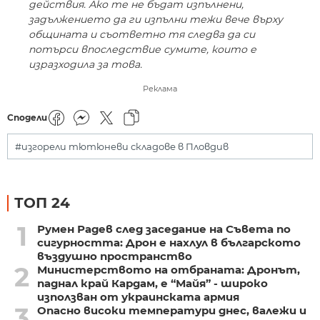
действия. Ако те не бъдат изпълнени,
задължението да ги изпълни тежи вече върху
общината и съответно тя следва да си
потърси впоследствие сумите, които е
изразходила за това.
Реклама
Сподели
#изгорели тютюневи складове в Пловдив
ТОП 24
1
Румен Радев след заседание на Съвета по
сигурността: Дрон е нахлул в българското
въздушно пространство
2
Министерството на отбраната: Дронът,
паднал край Кардам, е “Майя” - широко
използван от украинската армия
3
Опасно високи температури днес, валежи и