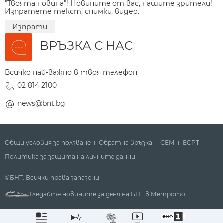
"Твоята новина"! Новините от вас, нашите зрители!
Изпратете текст, снимки, видео.
Изпрати
ВРЪЗКА С НАС
Всичко най-важно в твоя телефон
02 814 2100
news@bnt.bg
Общи условия за ползване
Обратна връзка
СЕМ
ECPT
Политика за защита на личните данни
©БНТ. Всички права запазени
Гледайте новините за деня на БНТ в Метрото