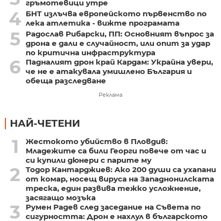
гръмотевици утре
4
БНТ излъчва европейското първенство по
лека атлетика - вижте програмата
5
Радослав Рибарски, ПП: Основният въпрос за
дрона е дали е случайност, или опит за удар
по критична инфраструктура
6
Падналият дрон край Кардам: Украйна увери,
че не е атакувала умишлено България и
обеща разследване
Реклама
НАЙ-ЧЕТЕНИ
1
Жестокото убийство в Пловдив:
Младежите са били Георги повече от час и
си купили дюнери с парите му
2
Тодор Кантарджиев: Ако 200 души са ухапани
от комар, носещ вируса на Западнонилската
треска, един развива тежко усложнение,
засягащо мозъка
3
Румен Радев след заседание на Съвета по
сигурността: Дрон е нахлул в българското