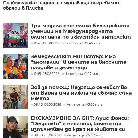
Прабългарски надпис и смущаващи погребални
обреди в Плиска
Три медала спечелиха българските
ученици на Международната
олимпиада по изкуствен интелект
в Казахстан
18:43, 08.08.2026
Чете се за: 01:45 мин.
Земеделският министър: Има
"аномалии" в цените на вносните
плодове и зеленчуци
11:45, 08.08.2026
Чете се за: 01:17 мин.
Зов за помощ: Незрящо семейство
от Варна има нужда да сбъдне една
мечта
09:46, 08.08.2026
Чете се за: 03:55 мин.
ЕКСКЛУЗИВНО ЗА БНТ: Луис Фонси:
"Despacito" е песента, която ще
изпълнявам до края на живота си
09:00, 08.08.2026
Чете се за: 09:42 мин.