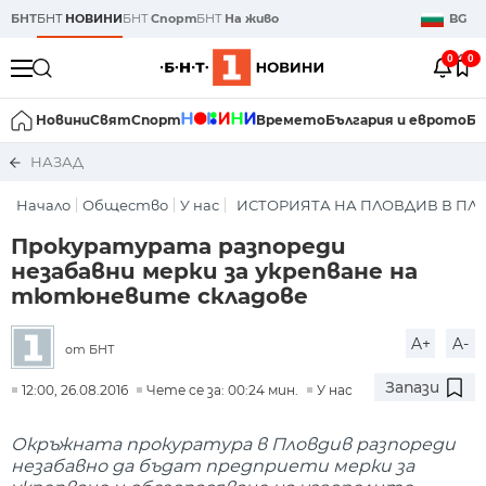
БНТ
БНТ
НОВИНИ
БНТ
Спорт
БНТ
На живо
BG
0
0
Новини
Свят
Спорт
Времето
България и еврото
Би
НАЗАД
Начало
Общество
У нас
ИСТОРИЯТА НА ПЛОВДИВ В П
Прокуратурата разпореди
незабавни мерки за укрепване на
тютюневите складове
A+
A-
от БНТ
Запази
12:00, 26.08.2016
Чете се за: 00:24 мин.
У нас
Окръжната прокуратура в Пловдив разпореди
незабавно да бъдат предприети мерки за