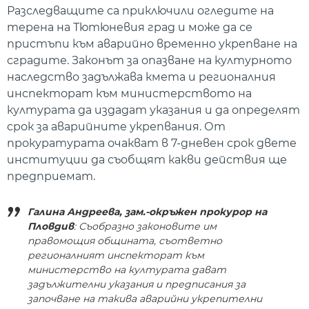
Разследващите са приключили огледите на
терена на Тютюневия град и може да се
пристъпи към аварийно временно укрепване на
сградите. Законът за опазване на културното
наследство задължава кмета и регионалния
инспекторат към министерството на
културата да издадат указания и да определят
срок за аварийните укрепвания. От
прокуратурата очакват в 7-дневен срок двете
институции да съобщят какви действия ще
предприемат.
Галина Андреева, зам.-окръжен прокурор на
Пловдив
: Съобразно законовите им
правомощия общината, съответно
регионалният инспекторат към
министерство на културата дават
задължителни указания и предписания за
започване на такива аварийни укрепителни