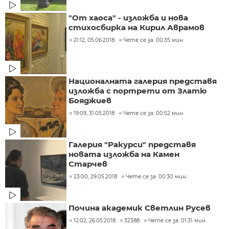
"От хаоса" - изложба и нова
стихосбирка на Кирил Аврамов
21:12, 05.06.2018
Чете се за: 00:35 мин.
Националната галерия представя
изложба с портрети от Златю
Бояджиев
19:09, 31.05.2018
Чете се за: 00:52 мин.
Галерия "Ракурси" представя
новата изложба на Камен
Старчев
23:00, 29.05.2018
Чете се за: 00:30 мин.
Почина академик Светлин Русев
12:02, 26.05.2018
32388
Чете се за: 01:31 мин.