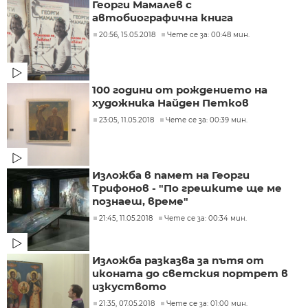
Георги Мамалев с
автобиографична книга
20:56, 15.05.2018
Чете се за: 00:48 мин.
100 години от рождението на
художника Найден Петков
23:05, 11.05.2018
Чете се за: 00:39 мин.
Изложба в памет на Георги
Трифонов - "По грешките ще ме
познаеш, време"
21:45, 11.05.2018
Чете се за: 00:34 мин.
Изложба разказва за пътя от
иконата до светския портрет в
изкуството
21:35, 07.05.2018
Чете се за: 01:00 мин.