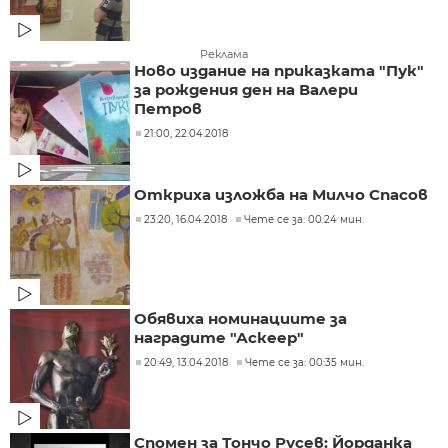
Реклама
Ново издание на приказката "Пук"
за рождения ден на Валери
Петров
21:00, 22.04.2018
Откриха изложба на Милчо Спасов
23:20, 16.04.2018
Чете се за: 00:24 мин.
Обявиха номинациите за
наградите "Аскеер"
20:49, 13.04.2018
Чете се за: 00:35 мин.
Спомен за Тончо Русев: Йорданка