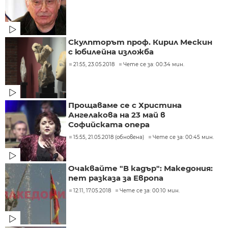
Скулпторът проф. Кирил Мескин
с юбилейна изложба
21:55, 23.05.2018
Чете се за: 00:34 мин.
Прощаваме се с Христина
Ангелакова на 23 май в
Софийската опера
15:55, 21.05.2018 (обновена)
Чете се за: 00:45 мин.
Очаквайте "В кадър": Македония:
пет разказа за Европа
12:11, 17.05.2018
Чете се за: 00:10 мин.