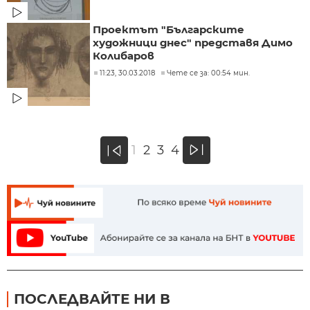
Проектът "Българските
художници днес" представя Димо
Колибаров
11:23, 30.03.2018
Чете се за: 00:54 мин.
»
1
2
3
4
«
ПОСЛЕДВАЙТЕ НИ В