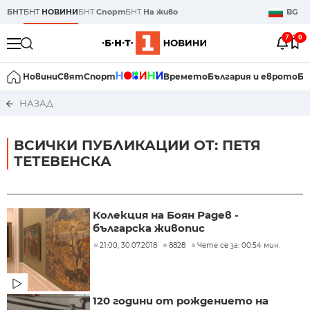
БНТ
БНТ
НОВИНИ
БНТ
Спорт
БНТ
На живо
BG
7
0
Новини
Свят
Спорт
Времето
България и еврото
Би
НАЗАД
ВСИЧКИ ПУБЛИКАЦИИ ОТ: ПЕТЯ
ТЕТЕВЕНСКА
Колекция на Боян Радев -
българска живопис
21:00, 30.07.2018
8828
Чете се за: 00:54 мин.
120 години от рождението на