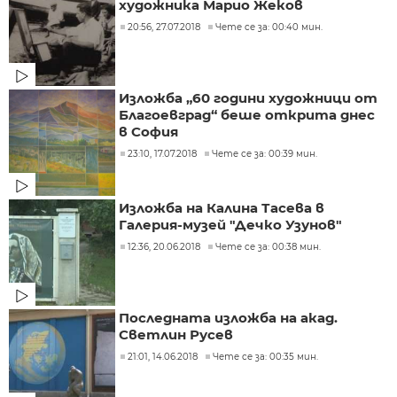
художника Марио Жеков
20:56, 27.07.2018
Чете се за: 00:40 мин.
Изложба „60 години художници от
Благоевград“ беше открита днес
в София
23:10, 17.07.2018
Чете се за: 00:39 мин.
Изложба на Калина Тасева в
Галерия-музей "Дечко Узунов"
12:36, 20.06.2018
Чете се за: 00:38 мин.
Последната изложба на акад.
Светлин Русев
21:01, 14.06.2018
Чете се за: 00:35 мин.