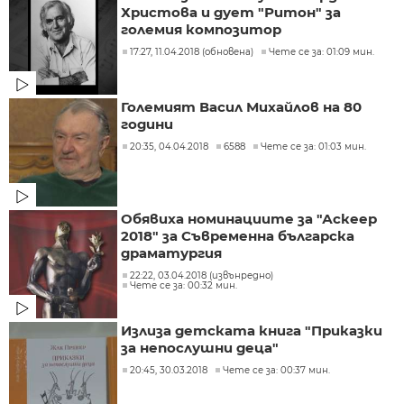
Христова и дует "Ритон" за
големия композитор
17:27, 11.04.2018 (обновена)
Чете се за: 01:09 мин.
Големият Васил Михайлов на 80
години
20:35, 04.04.2018
6588
Чете се за: 01:03 мин.
Обявиха номинациите за "Аскеер
2018" за Съвременна българска
драматургия
22:22, 03.04.2018 (извънредно)
Чете се за: 00:32 мин.
Излиза детската книга "Приказки
за непослушни деца"
20:45, 30.03.2018
Чете се за: 00:37 мин.