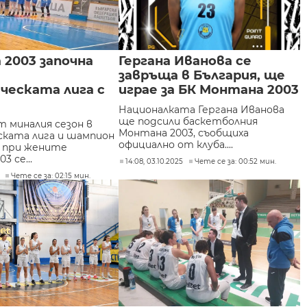
2003 започна
Гергана Иванова се
завръща в България, ще
ческата лига с
играе за БК Монтана 2003
Националката Гергана Иванова
ще подсили баскетболния
 миналия сезон в
Монтана 2003, съобщиха
ката лига и шампион
официално от клуба....
я при жените
3 се...
14:08, 03.10.2025
Чете се за: 00:52 мин.
Чете се за: 02:15 мин.