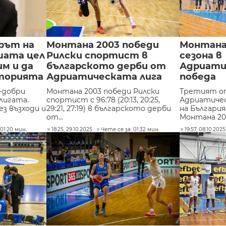
рът на
Монтана 2003 победи
Монтана 
шата цел
Рилски спортист в
сезона в
им и да
българското дерби от
Адриати
сторията
Адриатическата лига
победа
-добри
Монтана 2003 победи Рилски
Третият от
лигата.
спортист с 96:78 (20:13, 20:25,
Адриатичес
ез възходи и
29:21, 27:19) в българското дерби
на Българи
от...
Монтана 200
01:20 мин.
18:25, 29.10.2025
Чете се за: 01:32 мин.
19:57, 08.10.2025