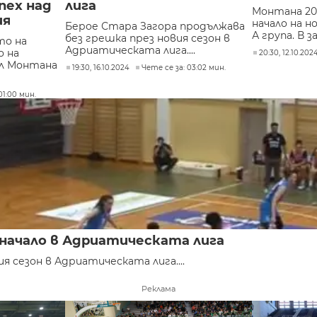
пех над
лига
Монтана 20
ия
начало на н
Берое Стара Загора продължава
А група. В за
без грешка през новия сезон в
то на
Адриатическата лига....
 на
20:30, 12.10.202
ол Монтана
19:30, 16.10.2024
Чете се за: 03:02 мин.
01:00 мин.
начало в Адриатическата лига
 сезон в Адриатическата лига....
Реклама