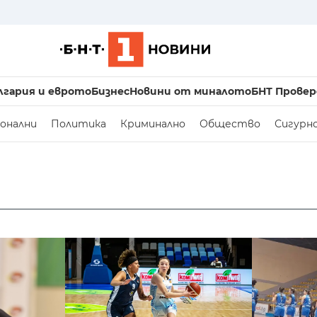
лгария и еврото
Бизнес
Новини от миналото
БНТ Провер
онални
Политика
Криминално
Общество
Сигурн