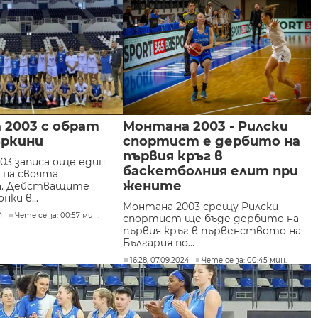
 2003 с обрат
Монтана 2003 - Рилски
ъркини
спортист е дербито на
първия кръг в
03 записа още един
баскетболния елит при
а на своята
жените
а. Действащите
ки в...
Монтана 2003 срещу Рилски
4
Чете се за: 00:57 мин.
спортист ще бъде дербито на
първия кръг в първенството на
България по...
16:28, 07.09.2024
Чете се за: 00:45 мин.