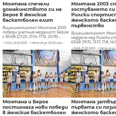
Монтана спечели
Монтана 2003 с
домакинството си на
гостуването си
Берое в женския
Рилски спортис
баскетболен елит
женското баске
първенство
Вицешампионът Монтана 2003
победи златния медалист Берое
Вицешампионът Монт
с 85:68 (27:20, 21:14, 17:15, 20:19)...
надделя над Рилски с
63:58 (19:15, 13:17, 17:8, 14
21:04, 22.02.2025
Чете се за: 02:00 мин.
16:46, 01.02.2025
Чете се за:
Монтана и Берое
Монтана затвъ
постигнаха нови победи
първата си пози
в женския баскетболен
женското баске