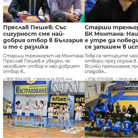
Преслав Пешев: Със
Старши треньо
сигурност сме най-
БК Монтана: На
добрия отбор в България
е утре да побед
и то с разлика
се запишем в и
Старши треньорът на Монтана
Това са четирите най
Преслав Пешев е убеден, че
отбори през сезона в 
неговият отбор е най-добрият
Всички преминахме пр
отбор в...
спадове...
18:19, 18.04.2026
Чете се за: 02:05 мин.
17:26, 27.03.2026
Чете се за: 