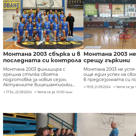
Монтана 2003 сбърка и в
Монтана 2003 не
последната си контрола
срещу гъркини
Монтана 2003 финишира с
Монтана 2003 не успя
грешна стъпка своята
още един успех на св
подготовка за новия сезон.
в предсезонната си по
Актуалните вицешампионки...
19:19, 21.09.2024
Чете се за: 
17:54, 22.09.2024
Чете се за: 01:00 мин.