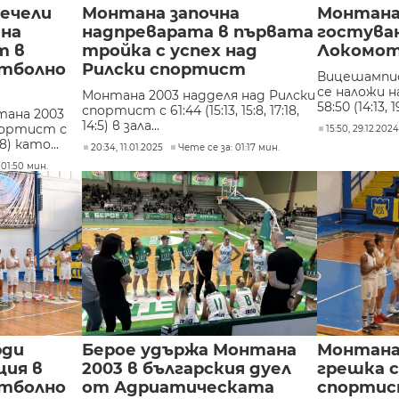
печели
Монтана започна
Монтана
 на
надпреварата в първата
гостува
т в
тройка с успех над
Локомот
тболно
Рилски спортист
Вицешампи
се наложи 
Монтана 2003 надделя над Рилски
58:50 (14:13, 1
спортист с 61:44 (15:13, 15:8, 17:18,
ана 2003
14:5) в зала...
портист с
15:50, 29.12.202
:18) като...
20:34, 11.01.2025
Чете се за: 01:17 мин.
 01:50 мин.
рди
Берое удържа Монтана
Монтана 
ция в
2003 в българския дуел
грешка 
тболно
от Адриатическата
спорти