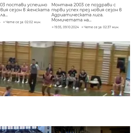
03 постави успешно
Монтана 2003 се поздрави с
овия сезон в женската
първи успех през новия сезон в
ла...
Адриатическата лига.
Момичетата на...
4
Чете се за: 02:02 мин.
19:35, 09.10.2024
Чете се за: 02:37 мин.