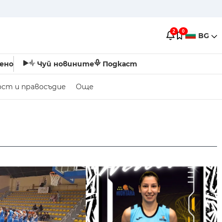
2
0
BG
ено
Чуй новините
Подкаст
ост и правосъдие
Още