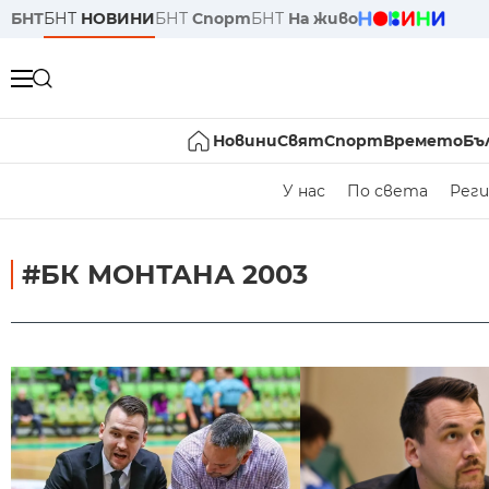
БНТ
БНТ
НОВИНИ
БНТ
Спорт
БНТ
На живо
Новини
Свят
Спорт
Времето
Бъ
У нас
По света
Реги
#БК МОНТАНА 2003