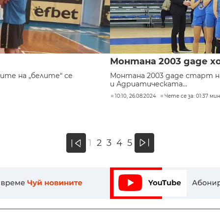
Монтана 2003 даде х
ите на „белите“ се
Монтана 2003 даде старт на
и Адриатическата...
10:10, 26.08.2024
Чете се за: 01:37 мин
»
1
2
3
4
5
«