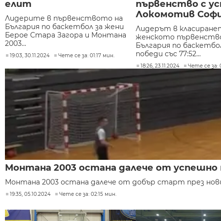
елит
първенство с ус
Локомотив Соф
Лидерите в първенството на
България по баскетбол за жени
Лидерът в класиране
Берое Стара Загора и Монтана
женското първенство
2003...
България по баскетб
победи със 77:52...
19:03, 30.11.2024
Чете се за: 01:17 мин.
18:26, 23.11.2024
Чете се за: 
Монтана 2003 остана далече от успешно 
Монтана 2003 остана далече от добър старт през новия
19:35, 05.10.2024
Чете се за: 02:15 мин.