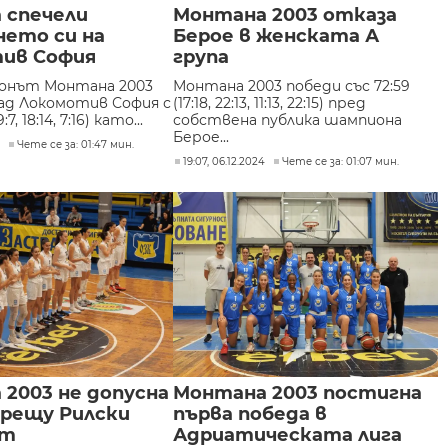
 спечели
Монтана 2003 отказа
нето си на
Берое в женската А
ив София
група
онът Монтана 2003
Монтана 2003 победи със 72:59
над Локомотив София с
(17:18, 22:13, 11:13, 22:15) пред
9:7, 18:14, 7:16) като...
собствена публика шампиона
Берое...
4
Чете се за: 01:47 мин.
19:07, 06.12.2024
Чете се за: 01:07 мин.
2003 не допусна
Монтана 2003 постигна
срещу Рилски
първа победа в
ст
Адриатическата лига