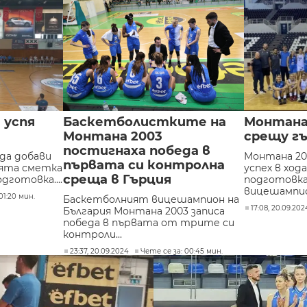
 успя
Баскетболистките на
Монтана
Монтана 2003
срещу г
постигнаха победа в
 да добави
Монтана 20
първата си контролна
оята сметка
успех в ход
среща в Гърция
дготовка....
подготовк
вицешампион
01:20 мин.
Баскетболният вицешампион на
17:08, 20.09.202
България Монтана 2003 записа
победа в първата от трите си
контроли...
23:37, 20.09.2024
Чете се за: 00:45 мин.