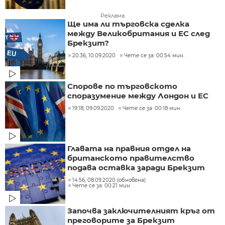
Реклама
Ще има ли търговска сделка
между Великобритания и ЕС след
Брекзит?
20:36, 10.09.2020
Чете се за: 00:54 мин.
Спорове по търговското
споразумение между Лондон и ЕС
19:18, 09.09.2020
Чете се за: 00:18 мин.
Главата на правния отдел на
британското правителство
подава оставка заради Брекзит
14:56, 08.09.2020 (обновена)
Чете се за: 00:21 мин.
Започва заключителният кръг от
преговорите за Брекзит