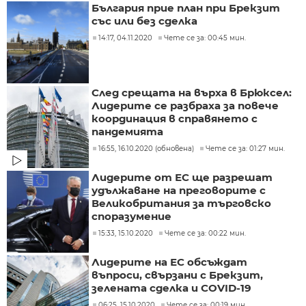
България прие план при Брекзит
със или без сделка
14:17, 04.11.2020
Чете се за: 00:45 мин.
След срещата на върха в Брюксел:
Лидерите се разбраха за повече
координация в справянето с
пандемията
16:55, 16.10.2020 (обновена)
Чете се за: 01:27 мин.
Лидерите от ЕС ще разрешат
удължаване на преговорите с
Великобритания за търговско
споразумение
15:33, 15.10.2020
Чете се за: 00:22 мин.
Лидерите на ЕС обсъждат
въпроси, свързани с Брекзит,
зелената сделка и COVID-19
06:25, 15.10.2020
Чете се за: 00:19 мин.