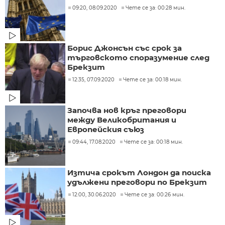
09:20, 08.09.2020
Чете се за: 00:28 мин.
Борис Джонсън със срок за
търговското споразумение след
Брекзит
12:35, 07.09.2020
Чете се за: 00:18 мин.
Започва нов кръг преговори
между Великобритания и
Европейския съюз
09:44, 17.08.2020
Чете се за: 00:18 мин.
Изтича срокът Лондон да поиска
удължени преговори по Брекзит
12:00, 30.06.2020
Чете се за: 00:26 мин.