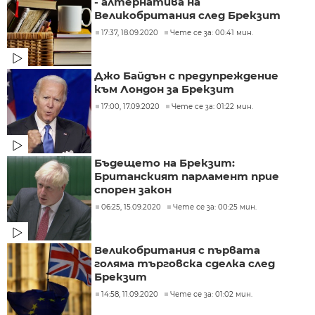
- алтернатива на
Великобритания след Брекзит
17:37, 18.09.2020
Чете се за: 00:41 мин.
Джо Байдън с предупреждение
към Лондон за Брекзит
17:00, 17.09.2020
Чете се за: 01:22 мин.
Бъдещето на Брекзит:
Британският парламент прие
спорен закон
06:25, 15.09.2020
Чете се за: 00:25 мин.
Великобритания с първата
голяма търговска сделка след
Брекзит
14:58, 11.09.2020
Чете се за: 01:02 мин.