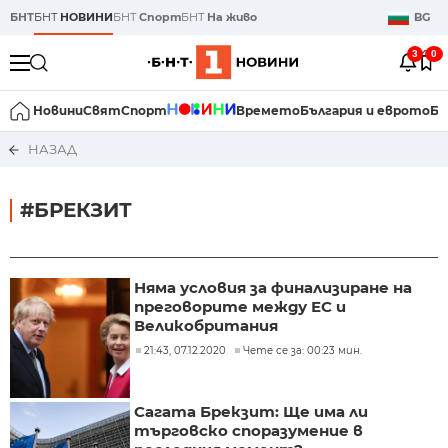
БНТ
БНТ
НОВИНИ
БНТ
Спорт
БНТ
На живо
BG
3
0
Новини
Свят
Спорт
Времето
България и еврото
Би
НАЗАД
#БРЕКЗИТ
Няма условия за финализиране на
преговорите между ЕС и
Великобритания
21:43, 07.12.2020
Чете се за: 00:23 мин.
Сагата Брекзит: Ще има ли
търговско споразумение в