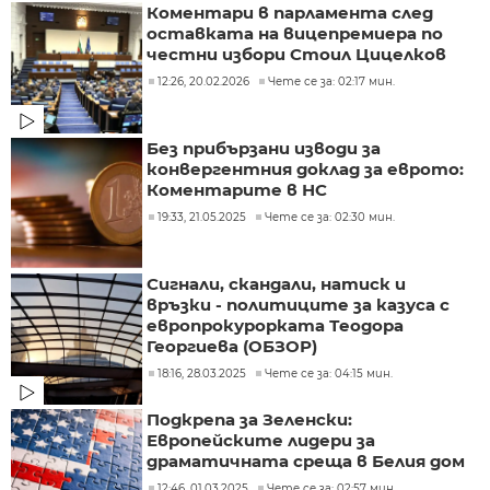
Коментари в парламента след
оставката на вицепремиера по
честни избори Стоил Цицелков
12:26, 20.02.2026
Чете се за: 02:17 мин.
Без прибързани изводи за
конвергентния доклад за еврото:
Коментарите в НС
19:33, 21.05.2025
Чете се за: 02:30 мин.
Сигнали, скандали, натиск и
връзки - политиците за казуса с
европрокурорката Теодора
Георгиева (ОБЗОР)
18:16, 28.03.2025
Чете се за: 04:15 мин.
Подкрепа за Зеленски:
Европейските лидери за
драматичната среща в Белия дом
12:46, 01.03.2025
Чете се за: 02:57 мин.