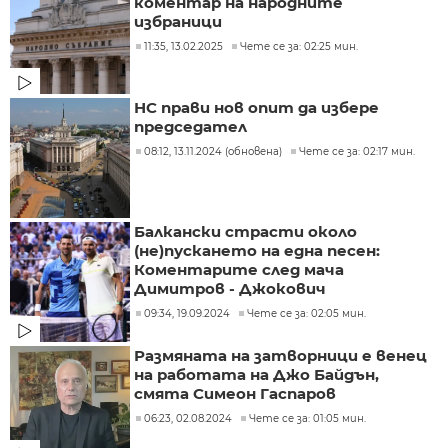
коментар на народните
избраници
11:35, 13.02.2025
Чете се за: 02:25 мин.
НС прави нов опит да избере
председател
08:12, 13.11.2024 (обновена)
Чете се за: 02:17 мин.
Балкански страсти около
(не)пускането на една песен:
Коментарите след мача
Димитров - Джокович
09:34, 19.09.2024
Чете се за: 02:05 мин.
Размяната на затворници е венец
на работата на Джо Байдън,
смята Симеон Гаспаров
06:23, 02.08.2024
Чете се за: 01:05 мин.