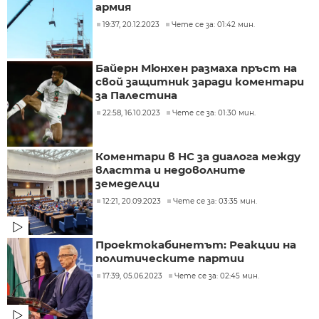
армия
19:37, 20.12.2023
Чете се за: 01:42 мин.
Байерн Мюнхен размаха пръст на
свой защитник заради коментари
за Палестина
22:58, 16.10.2023
Чете се за: 01:30 мин.
Коментари в НС за диалога между
властта и недоволните
земеделци
12:21, 20.09.2023
Чете се за: 03:35 мин.
Проектокабинетът: Реакции на
политическите партии
17:39, 05.06.2023
Чете се за: 02:45 мин.