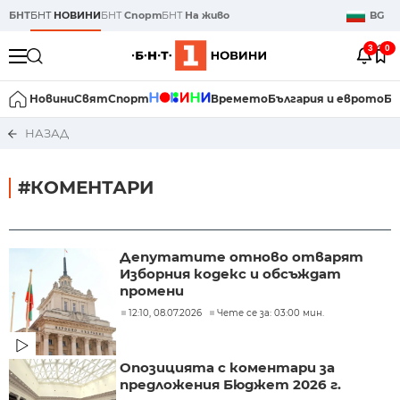
БНТ
БНТ
НОВИНИ
БНТ
Спорт
БНТ
На живо
BG
3
0
Новини
Свят
Спорт
Времето
България и еврото
Би
НАЗАД
#КОМЕНТАРИ
Депутатите отново отварят
Изборния кодекс и обсъждат
промени
12:10, 08.07.2026
Чете се за: 03:00 мин.
Опозицията с коментари за
предложения Бюджет 2026 г.