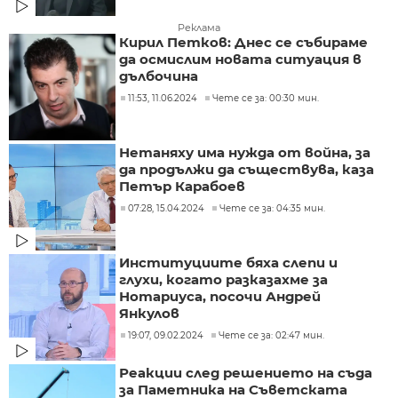
Реклама
Кирил Петков: Днес се събираме
да осмислим новата ситуация в
дълбочина
11:53, 11.06.2024
Чете се за: 00:30 мин.
Нетаняху има нужда от война, за
да продължи да съществува, каза
Петър Карабоев
07:28, 15.04.2024
Чете се за: 04:35 мин.
Институциите бяха слепи и
глухи, когато разказахме за
Нотариуса, посочи Андрей
Янкулов
19:07, 09.02.2024
Чете се за: 02:47 мин.
Реакции след решението на съда
за Паметника на Съветската