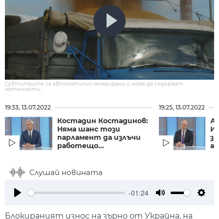
Субтитрите са автоматично генерирани и може да съдържат
неточности.
19:33, 13.07.2022
19:25, 13.07.2022
Костадин Костадинов:
Ат
Няма шанс този
И
парламент да излъчи
за
работещо...
а
Слушай новината
-01:24
Play
Mute
Setti
Блокираният износ на зърно от Украйна, на