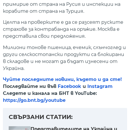
примирие от страна на Русия и инспекции на
корабите от страна на Турция.
Целта на проверките е да се разсеят руските
страхове за контрабанда на оръжие. Москва е
представила свои предложения.
Милиони тонове пшеница, ечемик, слънчоглед и
други селскостопански продукти са блокирани
в складове и не могат да бъдат изнесени от
Украйна.
Чуйте последните новини, където и да сте!
Последвайте ни във
Facebook
и
Instagram
Следете и канала на БНТ в YouTube:
https://go.bnt.bg/youtube
СВЪРЗАНИ СТАТИИ:
Представителите на Украйна и