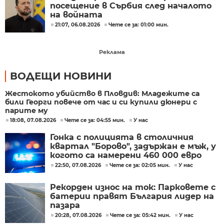
посещение в Сърбия след началото
на войната
21:07, 06.08.2026
Чете се за: 01:00 мин.
Реклама
ВОДЕЩИ НОВИНИ
Жестокото убийство в Пловдив: Младежите са
били Георги повече от час и си купили дюнери с
парите му
18:08, 07.08.2026
Чете се за: 04:55 мин.
У нас
Гонка с полицията в столичния
квартал "Борово", задържан е мъж, у
когото са намерени 460 000 евро
22:50, 07.08.2026
Чете се за: 02:05 мин.
У нас
Рекорден износ на ток: Парковете с
батерии правят България лидер на
пазара
20:28, 07.08.2026
Чете се за: 05:42 мин.
У нас