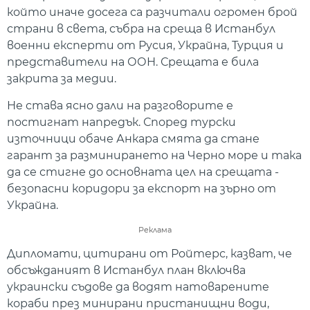
който иначе досега са разчитали огромен брой
страни в света, събра на среща в Истанбул
военни експерти от Русия, Украйна, Турция и
представители на ООН. Срещата е била
закрита за медии.
Не става ясно дали на разговорите е
постигнат напредък. Според турски
източници обаче Анкара смята да стане
гарант за разминирането на Черно море и така
да се стигне до основната цел на срещата -
безопасни коридори за експорт на зърно от
Украйна.
Реклама
Дипломати, цитирани от Ройтерс, казват, че
обсъжданият в Истанбул план включва
украински съдове да водят натоварените
кораби през минирани пристанищни води,