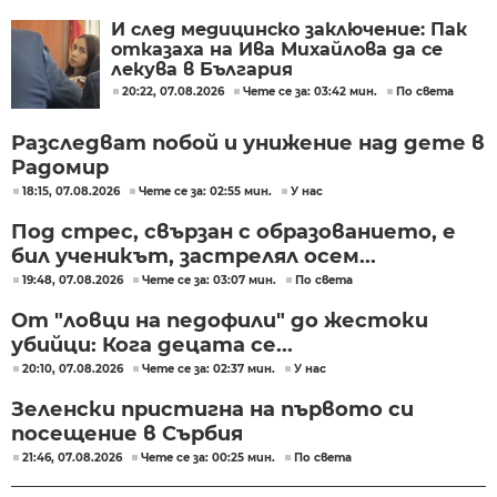
И след медицинско заключение: Пак
отказаха на Ива Михайлова да се
лекува в България
20:22, 07.08.2026
Чете се за: 03:42 мин.
По света
Разследват побой и унижение над дете в
Радомир
18:15, 07.08.2026
Чете се за: 02:55 мин.
У нас
Под стрес, свързан с образованието, е
бил ученикът, застрелял осем...
19:48, 07.08.2026
Чете се за: 03:07 мин.
По света
От "ловци на педофили" до жестоки
убийци: Кога децата се...
20:10, 07.08.2026
Чете се за: 02:37 мин.
У нас
Зеленски пристигна на първото си
посещение в Сърбия
21:46, 07.08.2026
Чете се за: 00:25 мин.
По света