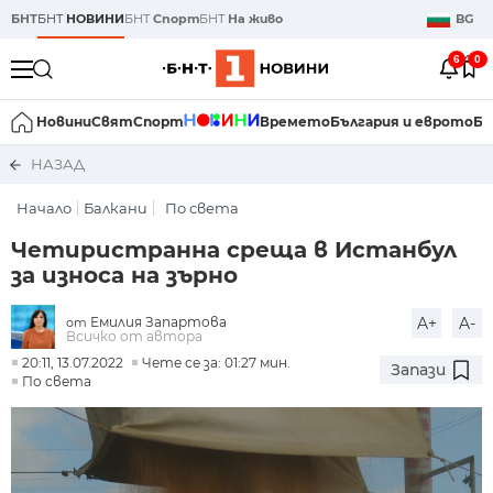
БНТ
БНТ
НОВИНИ
БНТ
Спорт
БНТ
На живо
BG
6
0
Новини
Свят
Спорт
Времето
България и еврото
Би
НАЗАД
Начало
Балкани
По света
Четиристранна среща в Истанбул
за износа на зърно
Емилия Запартова
A+
A-
от
Всичко от автора
20:11, 13.07.2022
Чете се за: 01:27 мин.
Запази
По света