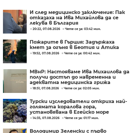
И след медицинско заключение: Пак
отказаха на Ива Михайлова да се
лекува в България
20:22, 07.08.2026
Чете се за: 03:42 мин.
Пожарите в Гърция: Задържаха
кмет за огъня в Беотия и Атика
19:52, 07.08.2026
Чете се за: 00:42 мин.
МВнР: Настояваме Ива Михаилова да
получи достъп до навременна и
адекватна медицинска грижа
18:51, 07.08.2026
Чете се за: 02:05 мин.
Турски изследователи откриха най-
голямата коралова гора,
установявана в Егейско море
14:35, 07.08.2026
Чете се за: 01:17 мин.
Володимир Зеленски с първо