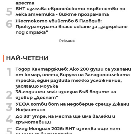
ареста
5
БНТ излъчва европейското първенство по
лека атлетика - вижте програмата
6
Жестокото убийство в Пловдив:
Прокуратурата внася искане за „задържане
под стража“
Реклама
НАЙ-ЧЕТЕНИ
1
Тодор Кантарджиев: Ако 200 души са ухапани
от комар, носещ вируса на Западнонилската
треска, един развива тежко усложнение,
засягащо мозъка
2
38-годишен мъж изчезна във водите на
язовир „Доспат“
3
УЕФА готви вот на недоверие срещу Джани
Инфантино
4
До 38° утре, на места ще има валежи и
гръмотевици
5
След Мондиал 2026: БНТ излъчва още пет