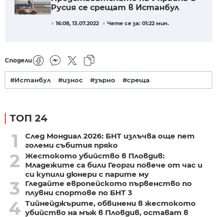
Русия се срещат в Истанбул
16:08, 13.07.2022
Чете се за: 01:22 мин.
Сподели
#Истанбул
#износ
#зърно
#среща
ТОП 24
1
След Мондиал 2026: БНТ излъчва още пет
големи събития пряко
2
Жестокото убийство в Пловдив:
Младежите са били Георги повече от час и
си купили дюнери с парите му
3
Гледайте европейското първенство по
плувни спортове по БНТ 3
4
Тийнейджърите, обвинени в жестокото
убийство на мъж в Пловдив, остават в