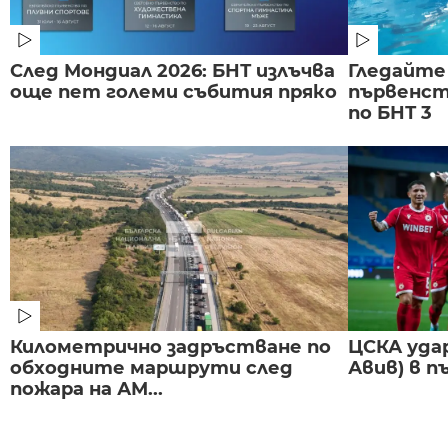
След Мондиал 2026: БНТ излъчва
Гледайте
още пет големи събития пряко
първенст
по БНТ 3
Километрично задръстване по
ЦСКА удар
обходните маршрути след
Авив) в п
пожара на АМ...