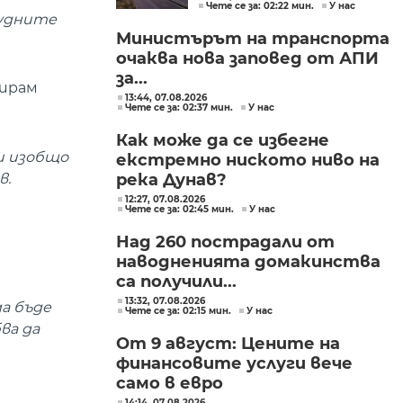
Чете се за: 02:22 мин.
У нас
огънят
рудните
Министърът на транспорта
очаква нова заповед от АПИ
за...
зирам
13:44, 07.08.2026
Чете се за: 02:37 мин.
У нас
Как може да се избегне
и изобщо
екстремно ниското ниво на
в.
река Дунав?
12:27, 07.08.2026
Чете се за: 02:45 мин.
У нас
Над 260 пострадали от
наводненията домакинства
са получили...
13:32, 07.08.2026
да бъде
Чете се за: 02:15 мин.
У нас
ва да
От 9 август: Цените на
финансовите услуги вече
само в евро
14:14, 07.08.2026