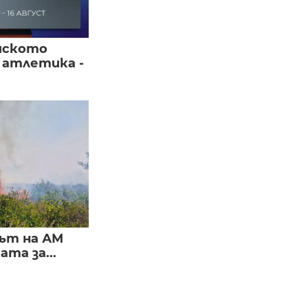
йското
 атлетика -
ът на АМ
та за...