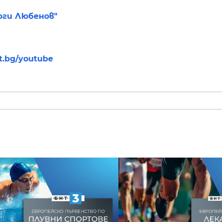
рги Любенов"
nt.bg/youtube