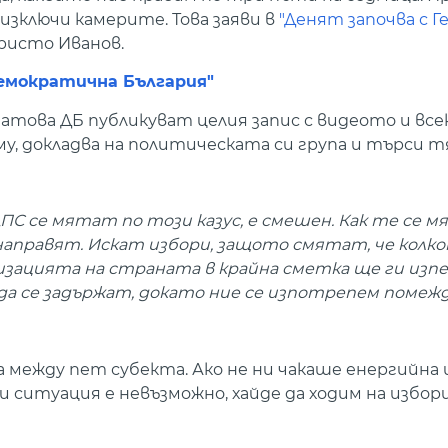
изключи камерите. Това заяви в
"Денят започва с Г
ристо Иванов.
Демократична България"
това ДБ публикуват целия запис с видеото и всек
 му, докладва на политическата си група и търси 
ПС се мятат по този казус, е смешен. Как те се 
направят. Искат избори, защото смятат, че колко
лизацията на страната в крайна сметка ще ги изпер
а се задържат, докато ние се изпотрепем помежду
 между пет субекта. Ако не ни чакаше енергийна 
зи ситуация е невъзможно, хайде да ходим на избо