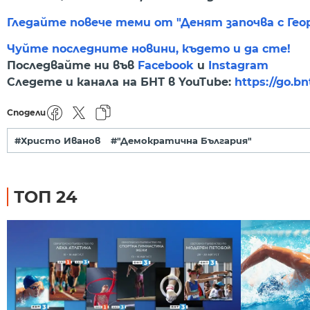
Гледайте повече теми от "Денят започва с Гео
Чуйте последните новини, където и да сте!
Последвайте ни във
Facebook
и
Instagram
Следете и канала на БНТ в YouTube:
https://go.b
Сподели
#Христо Иванов
#"Демократична България"
ТОП 24