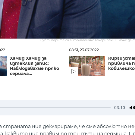
Субтитрите са автоматично генерирани и може да 
022
08:31, 23.07.2022
Хамид Хамид за
Киргизста
изтеклия запис:
привлича 
Наблюдавахме пряко
кобилешко
сериала...
-03:10
M
 на страната ние декларираме, че сме абсолютно 
ща, каквито ние правим по три пъти на седмица. 