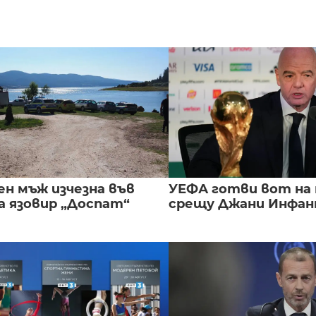
ен мъж изчезна във
УЕФА готви вот на
а язовир „Доспат“
срещу Джани Инфа