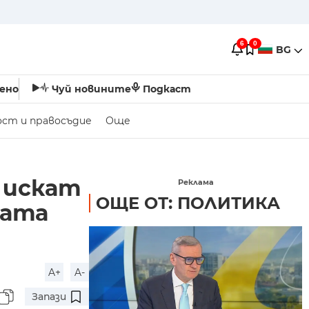
6
0
BG
ено
Чуй новините
Подкаст
ост и правосъдие
Още
 искат
Реклама
ОЩЕ ОТ: ПОЛИТИКА
вата
A+
A-
Запази