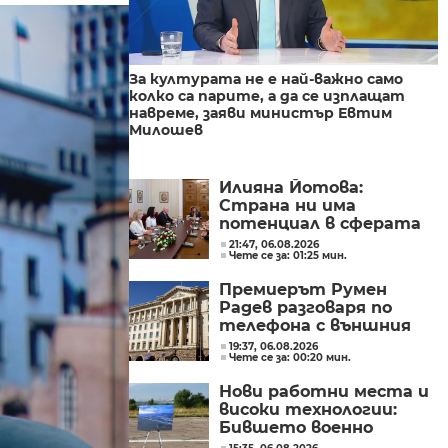
За културата не е най-важно само
колко са парите, а да се изплащат
навреме, заяви министър Евтим
Милошев
Илияна Йотова:
Страна ни има
потенциал в сферата
на изкуствения
21:47, 06.08.2026
Чете се за: 01:25 мин.
интелект и бизнесът
забелязва тези
Премиерът Румен
перспективи
Радев разговаря по
телефона с външния
министър на
19:37, 06.08.2026
Чете се за: 00:20 мин.
Великобритания Ед
Милибанд
Нови работни места и
високи технологии:
Бившето военно
летище в Доброславци