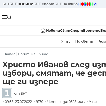
БНТ
БНТ
НОВИНИ
БНТ
Спорт
БНТ
На живо
Новини
Свят
Спорт
Времето
Бъ
У нас
По света
Реги
Начало
Политика
У нас
Христо Иванов след изт
избори, смятат, че де
ще ги изпере
от
БНТ
09:35, 23.07.2022
9170
Чете се за: 03:15 мин.
У нас