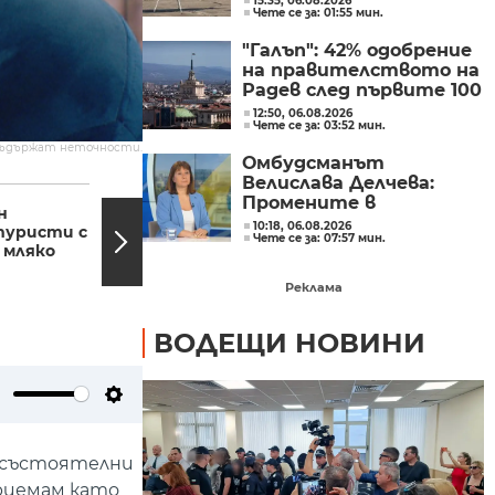
15:35, 06.08.2026
Чете се за: 01:55 мин.
се превръща в голям
космически център
"Галъп": 42% одобрение
на правителството на
Радев след първите 100
дни управление
12:50, 06.08.2026
Чете се за: 03:52 мин.
съдържат неточности.
Омбудсманът
Велислава Делчева:
08:18, 23.07.2022
08:10,
Промените в
н
Украйна разполага със
трудовото
10:18, 06.08.2026
туристи с
зърно за продан за
Чете се за: 07:57 мин.
законодателство не
 мляко
около 10 млрд.
могат да се правят
долара,...
през бюджета
Реклама
ВОДЕЩИ НОВИНИ
ute
Settings
несъстоятелни
Приемам като