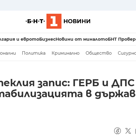
лгария и еврото
Бизнес
Новини от миналото
БНТ Провер
онални
Политика
Криминално
Общество
Сигурн
еклия запис: ГЕРБ и ДПС
стабилизацията в държа