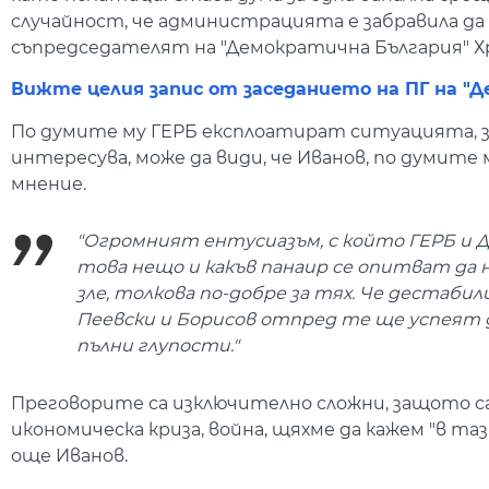
случайност, че администрацията е забравила да 
съпредседателят на "Демократична България" Х
Вижте целия запис от заседанието на ПГ на "
По думите му ГЕРБ експлоатират ситуацията, за
интересува, може да види, че Иванов, по думите
мнение.
"Огромният ентусиазъм, с който ГЕРБ и Д
това нещо и какъв панаир се опитват да 
зле, толкова по-добре за тях. Че дестаби
Пеевски и Борисов отпред те ще успеят д
пълни глупости."
Преговорите са изключително сложни, защото са
икономическа криза, война, щяхме да кажем "в та
още Иванов.