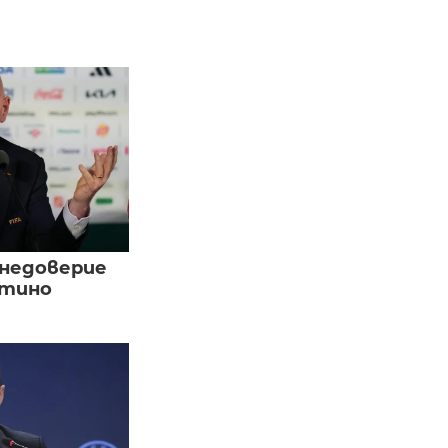
 недоверие
нтино