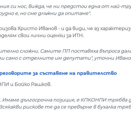
ния си нос, вижда, че ни предстои една от най-т
удно е, но сме длъжни да опитаме".
ризова Христо Иванов - и да види, че аз характери
елям свои лични оценки за ИТН.
телно сложни. Самите ПП поставяха въпроса дал
или само с отделните им депутати", уточни Ивано
 преговорите за съставяне на правителство
НПИ и Бойко Рашков.
ад. Имаме дългосрочна позиция, е КПКОНПИ трябва 
Всякакви рискове тя да се превърне в бухалка тряб