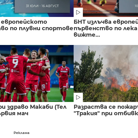
 европейското
БНТ излъчва европе
во по плувни спортове
първенство по лека
вижте...
и здраво Макаби (Тел
Разраства се пожар
ървия мач
"Тракия" при отбивка
Реклама