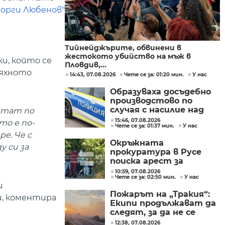
еорги Любенов"
Тийнейджърите, обвинени в
жестокото убийство на мъж в
и, който се
Пловдив,...
тяхното
14:43, 07.08.2026
Чете се за: 01:20 мин.
У нас
Образуваха досъдебно
производстово по
случая с насилие над
мятат по
дете в Радомир
15:46, 07.08.2026
то е по-
Чете се за: 01:37 мин.
У нас
е. Че с
Окръжната
 си за
прокуратура в Русе
поиска арест за
петима от
10:59, 07.08.2026
Чете се за: 02:50 мин.
У нас
участниците в
и
групите, свързани с
Пожарът на „Тракия“:
разбитата
ри, коментира
Екипи продължават да
лаборатория за
следят, за да не се
фентанил
разпространява
12:38, 07.08.2026