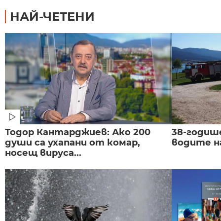
НАЙ-ЧЕТЕНИ
Тодор Кантарджиев: Ако 200
38-годиш
души са ухапани от комар,
водите н
носещ вируса...