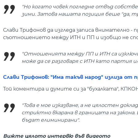
"Но когато човек погледне отвъд собстве
зими. Затова нашата позиция беше "да, тр
Слави Трифонов да изгледа записа внимателно - п
съотношението между ИТН и ПП и изобщо не спод
"Отношенията между ПП и ИТН са изключи
може да се разговаря с ИТН като партия 
Слави Трифонов: "Има такъв народ" излиза от
Той коментира и думите си за "бухалката", КПКО
"Това е мое изказване, а не цялостен докл
стриктно вкарана в границата на закона. 
бъдат елиминирани".
Вижте цялото интервю във видеото