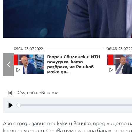
09:14, 23.07.2022
08:46, 23.07.2
Георги Свиленски: ИТН
полудяха, като
разбраха, че Рашков
може да...
Слушай новината
Play
Ако с този запис приключи всичко, пред лицето
като политици. Става дума за една банална сре