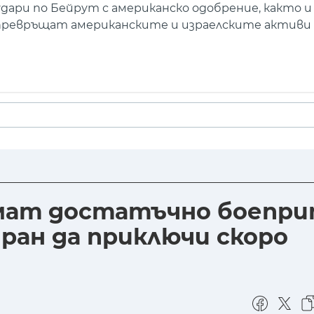
дари по Бейрут с американско одобрение, както и
превръщат американските и израелските активи 
имат достатъчно боепри
ран да приключи скоро