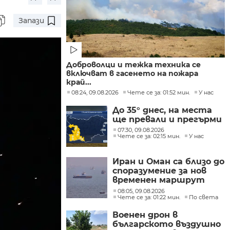
Запази
Доброволци и тежка техника се
включват в гасенето на пожара
край...
08:24, 09.08.2026
Чете се за: 01:52 мин.
У нас
До 35° днес, на места
ще превали и прегърми
07:30, 09.08.2026
Чете се за: 02:15 мин.
У нас
Иран и Оман са близо до
споразумение за нов
временен маршрут
през Ормузкия проток
08:05, 09.08.2026
Чете се за: 01:22 мин.
По света
Военен дрон в
българското въздушно