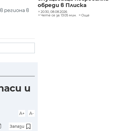
обреди в Плиска
в региона в
20:30, 08.08.2026
Чете се за: 13:05 мин.
Още
паси и
A+
A-
Запази