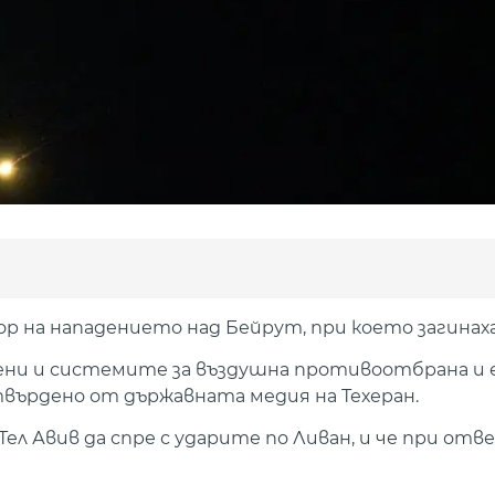
ор на нападението над Бейрут, при което загинах
ни и системите за въздушна противоотбрана и е
твърдено от държавната медия на Техеран.
л Авив да спре с ударите по Ливан, и че при отв